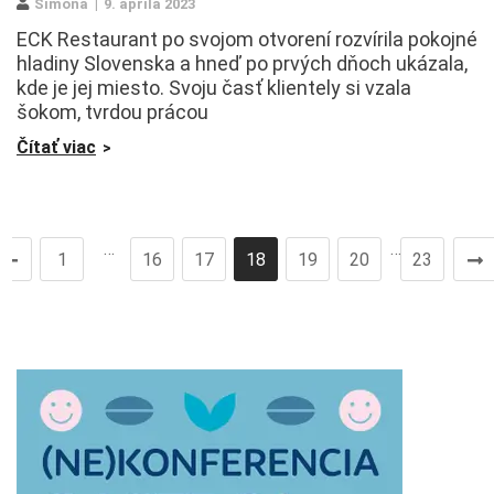
Simona
9. apríla 2023
ECK Restaurant po svojom otvorení rozvírila pokojné
hladiny Slovenska a hneď po prvých dňoch ukázala,
kde je jej miesto. Svoju časť klientely si vzala
šokom, tvrdou prácou
Čítať viac
…
…
1
16
17
18
19
20
23