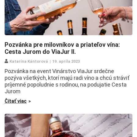
Pozvánka pre milovníkov a priateľov vína:
Cesta Jurom do ViaJur II.
Katarína Kántorová
19. apríla 2023
Pozvánka na event Vinárstvo ViaJur srdečne
pozýva všetkých, ktorí majú radi víno a chcú stráviť
príjemné popoludnie s rodinou, na podujatie Cesta
Jurom
Čítať viac