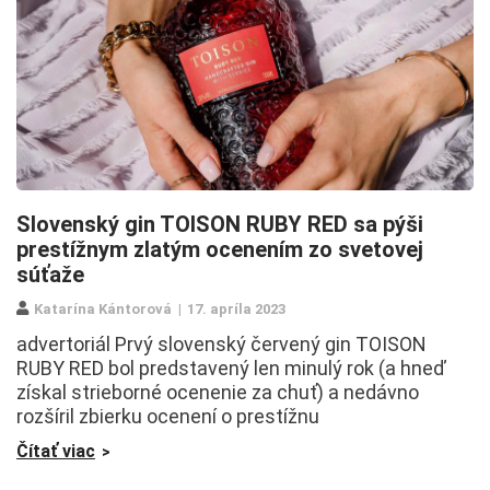
Slovenský gin TOISON RUBY RED sa pýši
prestížnym zlatým ocenením zo svetovej
súťaže
Katarína Kántorová
17. apríla 2023
advertoriál Prvý slovenský červený gin TOISON
RUBY RED bol predstavený len minulý rok (a hneď
získal strieborné ocenenie za chuť) a nedávno
rozšíril zbierku ocenení o prestížnu
Čítať viac