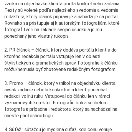
vzniká na objednávku klienta podľa konkrétneho zadania.
Texty sú volené podľa najlepšieho svedomia a vedomia
redaktora, ktorý článok pripravuje a nahadzuje na portál.
Rovnako sa pristupuje aj k autorským fotografiám, ktoré
fotograf tvorí na základe svojho úsudku a je mu
ponechaný jeho vlastný rukopis.
2. PR článok – článok, ktorý dodáva portálu klient a do
ktorého redakcia portálu vstupuje len v oblasti
štylistických a gramatických úprav. Fotografie k článku
môžu/nemusia byť zhotovené redakčným fotografom.
3. Promo – článok, ktorý vznikol na objednávku klienta
avšak zadanie nebolo konkrétne a klient ponechal
redakcii voľnú ruku. Vstupoval do článku len v rámci
významových korektúr. Fotografie boli a sú dielom
fotografa a prípadne i redaktora, ktorý sa nachádzal na
mieste photoshootingu.
4. Súťaž : súťažou je myslená súťaž, kde cenu venuje