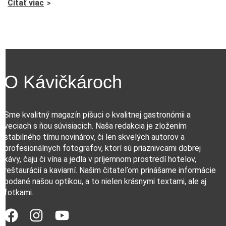
Čítať viac
O Kávičkároch
Sme kvalitný magazín píšuci o kvalitnej gastronómii a
veciach s ňou súvisiacich. Naša redakcia je zložením
stabilného tímu novinárov, či len skvelých autorov a
profesionálnych fotografov, ktorí sú priaznivcami dobrej
kávy, čaju či vína a jedla v príjemnom prostredí hotelov,
reštaurácií a kaviarní. Našim čitateľom prinášame informácie
podané našou optikou, a to nielen krásnymi textami, ale aj
fotkami.