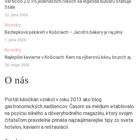
Verticcio 2.0: Po jedenástich rokoch sa legenda Bulváru sťahuje.
Stále
22. júna 2026
Novinky
Bezlepková pekáreň v Košiciach – Jacob’s bakery je raj plný
1. júna 2026
Novinky
Najlepšie kaviarne v Košiciach: Kam na výberovú kávu, brunch aj
26. mája 2026
O nás
Portál kávičkári vznikol v roku 2013 ako blog
gastronomických nadšencov. Časom sa médium etablovalo
na pozíciu silného a dôveryhodného magazínu, ktorý svojim
čitateľom pravidelne prináša najzaujímavejšie tipy zo sveta
hotelov, kaviarní a reštaurácií.