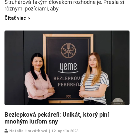
Struhárová takým človekom rozhodne je. Prešla si
rôznymi pozíciami, aby
Čítať viac
Bezlepková pekáreň: Unikát, ktorý plní
mnohým ľuďom sny
Natalia Horváthová
12. apríla 2023