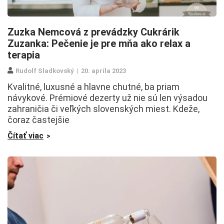
Zuzka Nemcová z prevádzky Cukrárik
Zuzanka: Pečenie je pre mňa ako relax a
terapia
Rudolf Sladkovský
20. apríla 2023
Kvalitné, luxusné a hlavne chutné, ba priam
návykové. Prémiové dezerty už nie sú len výsadou
zahraničia či veľkých slovenských miest. Kdeže,
čoraz častejšie
Čítať viac