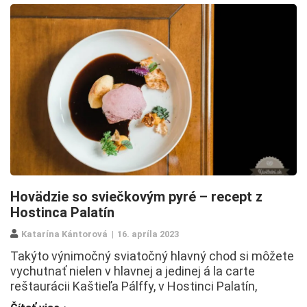
Hovädzie so sviečkovým pyré – recept z
Hostinca Palatín
Katarína Kántorová
16. apríla 2023
Takýto výnimočný sviatočný hlavný chod si môžete
vychutnať nielen v hlavnej a jedinej á la carte
reštaurácii Kaštieľa Pálffy, v Hostinci Palatín,