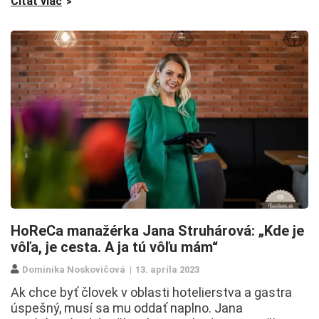
Čítať viac
HoReCa manažérka Jana Struhárová: „Kde je
vôľa, je cesta. A ja tú vôľu mám“
Dominika Noskovičová
13. apríla 2023
Ak chce byť človek v oblasti hotelierstva a gastra
úspešný, musí sa mu oddať naplno. Jana