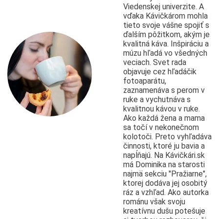
Viedenskej univerzite. A
vďaka Kávičkárom mohla
tieto svoje vášne spojiť s
ďalším pôžitkom, akým je
kvalitná káva. Inšpiráciu a
múzu hľadá vo všedných
veciach. Svet rada
objavuje cez hľadáčik
fotoaparátu,
zaznamenáva s perom v
ruke a vychutnáva s
kvalitnou kávou v ruke.
Ako každá žena a mama
sa točí v nekonečnom
kolotoči. Preto vyhľadáva
činnosti, ktoré ju bavia a
napĺňajú. Na Kávičkári.sk
má Dominika na starosti
najmä sekciu "Pražiarne",
ktorej dodáva jej osobitý
ráz a vzhľad. Ako autorka
románu však svoju
kreatívnu dušu potešuje