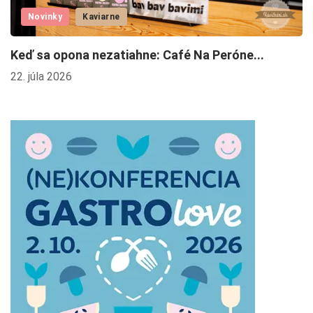
Novinky
Kaviarne
Keď sa opona nezatiahne: Café Na Peróne...
O
22. júla 2026
29