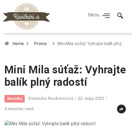
Home
Promo
Mini Mila súťaž: Vyhrajte balík plný…
Mini Mila súťaž: Vyhrajte
balík plný radostí
Dominika Noskovičová
22. mája 2023
Novinky
4 minutes read