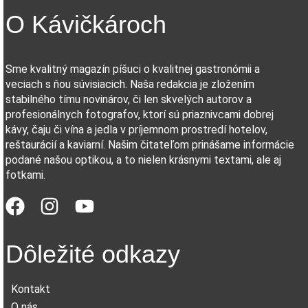
O Kávičkároch
Sme kvalitný magazín píšuci o kvalitnej gastronómii a
veciach s ňou súvisiacich. Naša redakcia je zložením
stabilného tímu novinárov, či len skvelých autorov a
profesionálnych fotografov, ktorí sú priaznivcami dobrej
kávy, čaju či vína a jedla v príjemnom prostredí hotelov,
reštaurácií a kaviarní. Našim čitateľom prinášame informácie
podané našou optikou, a to nielen krásnymi textami, ale aj
fotkami.
Dôležité odkazy
Kontakt
O nás