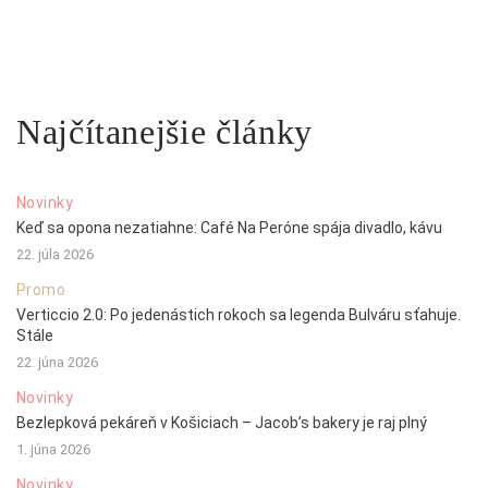
Najčítanejšie články
Novinky
Keď sa opona nezatiahne: Café Na Peróne spája divadlo, kávu
22. júla 2026
Promo
Verticcio 2.0: Po jedenástich rokoch sa legenda Bulváru sťahuje.
Stále
22. júna 2026
Novinky
Bezlepková pekáreň v Košiciach – Jacob’s bakery je raj plný
1. júna 2026
Novinky