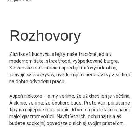
Rozhovory
Zážitková kuchyňa, stejky, naše tradičné jedlá v
modernom šate, streetfood, vyšperkované burgre.
Slovenské reštaurácie napredujú míľovými krokmi,
zbavujú sa zlozvykov, uvedomujú si nedostatky a sú hrdé
na dobre odvedenú prácu.
Aspoň niektoré – a my veríme, že už dnes ich je väčšina.
A ak nie, veríme, že čoskoro bude. Preto vám prinášame
tipy na najlepšie reštaurácie, ktoré sa podieľajú na našej
malej gastrorevolúcii. Navštívte ich, ochutnajte a ak
budete spokojní, povedzte o nich aj svojim priateľom.