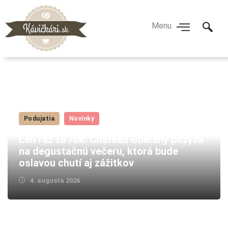
Podujatia
Novinky
Len raz za rok: Château Gbeľany pozýva
na degustačnú večeru, ktorá bude
oslavou chutí aj zážitkov
4. augusta 2026