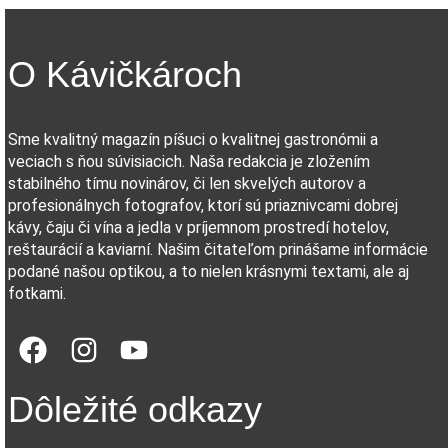
O Kávičkároch
Sme kvalitný magazín píšuci o kvalitnej gastronómii a
veciach s ňou súvisiacich. Naša redakcia je zložením
stabilného tímu novinárov, či len skvelých autorov a
profesionálnych fotografov, ktorí sú priaznivcami dobrej
kávy, čaju či vína a jedla v príjemnom prostredí hotelov,
reštaurácií a kaviarní. Našim čitateľom prinášame informácie
podané našou optikou, a to nielen krásnymi textami, ale aj
fotkami.
Dôležité odkazy