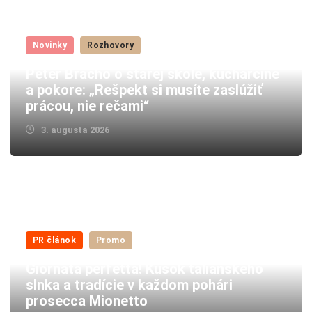
Novinky
Rozhovory
Peter Bracho o starej škole, kuchárčine
a pokore: „Rešpekt si musíte zaslúžiť
prácou, nie rečami“
3. augusta 2026
PR článok
Promo
Giornata perfetta! Kúsok talianskeho
slnka a tradície v každom pohári
prosecca Mionetto