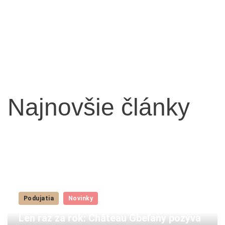
Najnovšie články
Podujatia
Novinky
Len raz za rok: Château Gbeľany pozýva