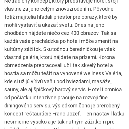
Netradičný koncept, ktorý predstavuje hotel, stojí
vlastne za jeho celým znovuzrodením. Pôvodne
totiž majitelia hľadali priestor pre obrazy, ktoré by
mohli vystaviť a ukázať svetu. Dnes na jeho
chodbách nájdete niečo cez 400 obrazov. Tak sa
každá vaša prechádzka po hoteli môže zmeniť na
kultúrny zážitok. Skutočnou čerešničkou je však
vlastná galéria, ktorú nájdete na prízemí. Korona
obmedzenia prepracovali už i tak skvelý hotel a
hostia sa môžu tešiť na vynovené wellness Valéria,
kde si užijú vírivú vaňu pod hviezdami, masáže,
sauny, ale aj špičkový barový servis. Hotel Lomnica
od počiatku intenzívne pracuje na rozvoji fine
diningového servisu, výsledkom čoho je prerobený
koncept reštaurácie Franc Jozef. Ten nastavil latku
nesmierne vysoko a je tak nutným zážitkom pre