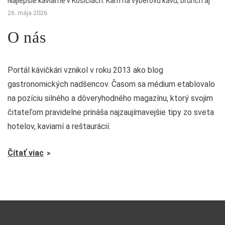
Najlepšie kaviarne v Košiciach: Kam na výberovú kávu, brunch aj
26. mája 2026
O nás
Portál kávičkári vznikol v roku 2013 ako blog
gastronomických nadšencov. Časom sa médium etablovalo
na pozíciu silného a dôveryhodného magazínu, ktorý svojim
čitateľom pravidelne prináša najzaujímavejšie tipy zo sveta
hotelov, kaviarní a reštaurácií.
Čítať viac