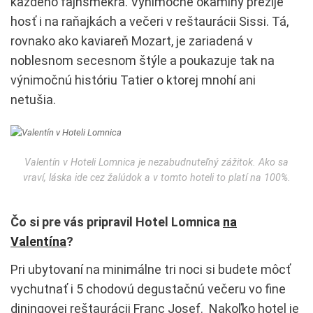
každého fajnšmekra. Výnimočné okamihy prežije
hosť i na raňajkách a večeri v reštaurácii Sissi. Tá,
rovnako ako kaviareň Mozart, je zariadená v
noblesnom secesnom štýle a poukazuje tak na
výnimočnú históriu Tatier o ktorej mnohí ani
netušia.
Valentín v Hoteli Lomnica je nezabudnuteľný zážitok. Ako sa
vraví, láska ide cez žalúdok a v tomto hoteli to platí na 100%.
Čo si pre vás pripravil Hotel Lomnica
na
Valentína
?
Pri ubytovaní na minimálne tri noci si budete môcť
vychutnať i 5 chodovú degustačnú večeru vo fine
diningovej reštaurácii Franc Josef. Nakoľko hotel je