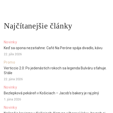
Najčítanejšie články
Novinky
Keď sa opona nezatiahne: Café Na Peróne spája divadlo, kávu
22. júla 2026
Promo
Verticcio 2.0: Po jedenástich rokoch sa legenda Bulváru sťahuje.
Stále
22. júna 2026
Novinky
Bezlepková pekáreň v Košiciach – Jacob’s bakery je raj plný
1. júna 2026
Novinky