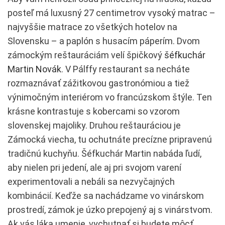
posteľ má luxusný 27 centimetrov vysoký matrac –
najvyššie matrace zo všetkých hotelov na
Slovensku – a paplón s husacím páperím. Dvom
zámockým reštauráciám velí špičkový
šéfkuchár
Martin Novák
. V Pálffy restaurant sa necháte
rozmaznávať zážitkovou gastronómiou a tiež
výnimočným interiérom vo francúzskom štýle. Ten
krásne kontrastuje s kobercami so vzorom
slovenskej majoliky. Druhou reštauráciou je
Zámocká viecha, tu ochutnáte precízne pripravenú
tradičnú kuchyňu. Šéfkuchár Martin nabáda ľudí,
aby nielen pri jedení, ale aj pri svojom varení
experimentovali a nebáli sa nezvyčajných
kombinácií. Keďže sa nachádzame vo vinárskom
prostredí, zámok je úzko prepojený aj s vinárstvom.
Ak vás láka umenie, vychutnať si budete môcť