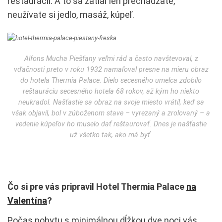
reštaurácii. A to sa zatiaľ len prechádzate,
neužívate si jedlo, masáž, kúpeľ.
Alfons Mucha Piešťany veľmi rád a často navštevoval, z
vďačnosti preto v roku 1932 namaľoval presne na mieru obraz
do hotela Thermia Palace. Dielo secesného umelca zdobilo
reštauráciu secesného hotela 68 rokov, až kým ho niekto
neukradol. Našťastie sa obraz na svoje miesto vrátil, keď sa
však objavil, bol v zúboženom stave – vyrezaný a zrolovaný – a
vedenie kúpeľov ho muselo dať reštaurovať. Dnes je našťastie
už všetko tak, ako má byť.
Čo si pre vás pripravil Hotel Thermia Palace
na
Valentína
?
Počas pobytu s minimálnou dĺžkou dve noci vás