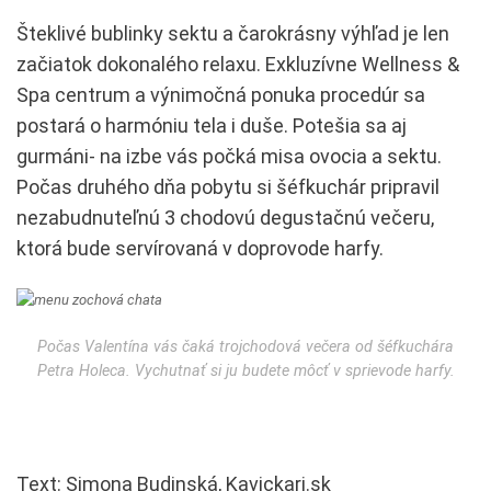
Šteklivé bublinky sektu a čarokrásny výhľad je len
začiatok dokonalého relaxu. Exkluzívne Wellness &
Spa centrum a výnimočná ponuka procedúr sa
postará o harmóniu tela i duše. Potešia sa aj
gurmáni- na izbe vás počká misa ovocia a sektu.
Počas druhého dňa pobytu si šéfkuchár pripravil
nezabudnuteľnú 3 chodovú degustačnú večeru,
ktorá bude servírovaná v doprovode harfy.
Počas Valentína vás čaká trojchodová večera od šéfkuchára
Petra Holeca. Vychutnať si ju budete môcť v sprievode harfy.
Text: Simona Budinská, Kavickari.sk