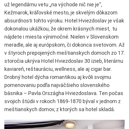
už legendárnu vetu „na východe nič nie je“,
Kežmarok, kráľovské mesto, je skvelým dôkazom
absurdnosti tohto výroku. Hotel Hviezdoslav je však
dokonalou ukážkou, že okrem krásnych miest, tu
nájdete i miesta výnimočné. Nielen v Slovenskom
meradle, ale aj európskom, či dokonca svetovom. Až
v štyroch prepojených meštianskych domoch zo 17.
storočia ukrýva Hotel Hviezdoslav 30 izieb, literárnu
kaviareň, reštauráciu, wellness, ale aj cigar bar.
Drobný hotel dýcha romantikou aj kvôli svojmu
pomenovaniu podľa najväčšieho slovenského
básnika – Pavla Országha Hviezdoslava. Ten počas
svojich štúdii v rokoch 1869-1870 býval v jednom z
meštianskych domov, z ktorých sa hotel skladá.