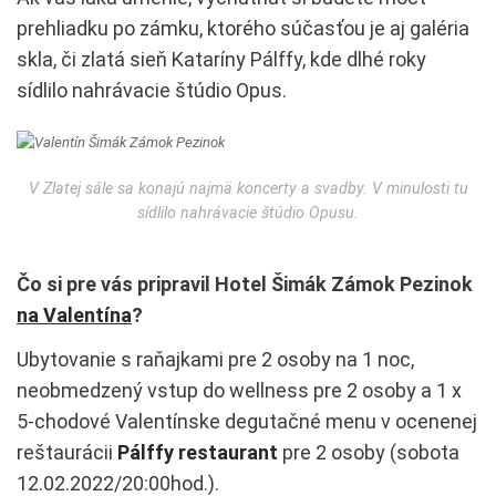
prehliadku po zámku, ktorého súčasťou je aj galéria
skla, či zlatá sieň Kataríny Pálffy, kde dlhé roky
sídlilo nahrávacie štúdio Opus.
V Zlatej sále sa konajú najmä koncerty a svadby. V minulosti tu
sídlilo nahrávacie štúdio Opusu.
Čo si pre vás pripravil Hotel Šimák Zámok Pezinok
na Valentína
?
Ubytovanie s raňajkami pre 2 osoby na 1 noc,
neobmedzený vstup do wellness pre 2 osoby a 1 x
5-chodové Valentínske degutačné menu v ocenenej
reštaurácii
Pálffy restaurant
pre 2 osoby (sobota
12.02.2022/20:00hod.).