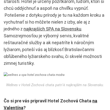
starostí. Hotel je určený pôžitkárom, ľuďom, ktorí si
chcú oddýchnuť a aspoň na chvíľku vypnúť.
Potešenie z dotyku prírody je tu na každom kroku a
vychutnať si ho môžete nielen z izby, ale aj z
jedného z
najkrajších SPA na Slovensku
.
Samozrejmosťou je výborný servis, kvalitné
reštauračné služby a ak nepatríte k náročným
lyžiarom, poteší vás aj blízkosť Bratislavčanmi
obľúbeného lyžiarskeho svahu, či skvelé možnosti
zimnej turistiky.
Wellnes v Hoteli Zochová chata patrí k najkrajším na Slovensku.
Čo si pre vás pripravil Hotel Zochová Chata
na
Valentína
?