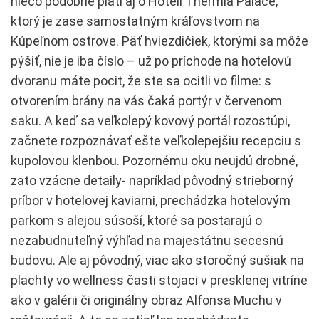
niečo podobné platí aj o Hoteli Thermia Palace,
ktorý je zase samostatným kráľovstvom na
Kúpeľnom ostrove. Päť hviezdičiek, ktorými sa môže
pýšiť, nie je iba číslo – už po príchode na hotelovú
dvoranu máte pocit, že ste sa ocitli vo filme: s
otvorením brány na vás čaká portýr v červenom
saku. A keď sa veľkolepý kovový portál rozostúpi,
začnete rozpoznávať ešte veľkolepejšiu recepciu s
kupolovou klenbou. Pozornému oku neujdú drobné,
zato vzácne detaily- napríklad pôvodný strieborný
príbor v hotelovej kaviarni, prechádzka hotelovým
parkom s alejou súsoší, ktoré sa postarajú o
nezabudnuteľný výhľad na majestátnu secesnú
budovu. Ale aj pôvodný, viac ako storočný sušiak na
plachty vo wellness časti stojaci v presklenej vitríne
ako v galérii či originálny obraz Alfonsa Muchu v