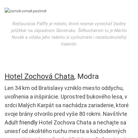
Reštaurácia Pálffy je miesto, ktoré nesmie vynechať žiadny
pôžitkár na západnom Slovensku. Šéfkuchárom tu je Martin
Novák a vďaka jeho talentu si vychutnáte i nezabudnuteľný
Valentín.
Hotel Zochová Chata
, Modra
Len 34 km od Bratislavy vzniklo miesto oddychu,
uvoľnenia a inšpirácie. Uprostred bukového lesa, v
srdci Malých Karpát sa nachádza zariadenie, ktoré
svoje brány otvorilo pred vyše 80 rokmi. Navštívte
Adult friendly
Hotel Zochova Chata a nechajte sa
uniesť od okolitého ruchu mesta a každodenných