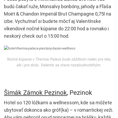
budú čakať ruže, Monsalvy bonbóny, jahody a Fľaša
Moët & Chandon Imperiál Brut Champagne 0,75l na
izbe. Vychutnať si budete môcť aj Valentínske
víkendové nočné kúpanie do 22:00 hod a rovnako i
neskorý check out o 15:00 hod.
Nočné kúpanie v Thermia Palace bude zážitkom nielen pre telo,
ale i pre dušu. Valentín sa stane nezabudnuteľným.
Šimák Zámok Pezinok
, Pezinok
Hotel so 120 lôžkami a wellnessom, kde sa môžete
ubytovať dokonca ako gróf(ka) – v romantickej veži.
Aby vám nehrozil osud princeznej na hrášku, každá