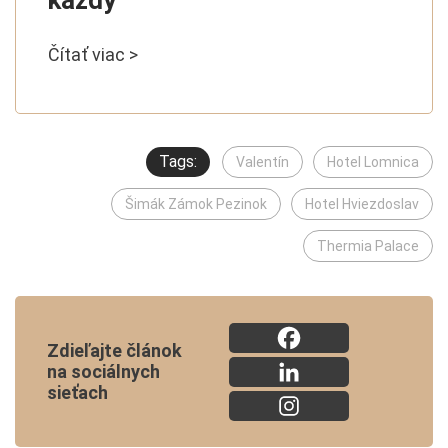
každý“
Čítať viac >
Tags:
Valentín
Hotel Lomnica
Šimák Zámok Pezinok
Hotel Hviezdoslav
Thermia Palace
Zdieľajte článok
na sociálnych
sieťach