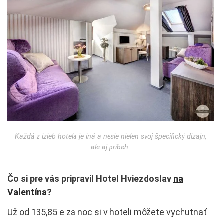
Každá z izieb hotela je iná a nesie nielen svoj špecifický dizajn,
ale aj príbeh.
Čo si pre vás pripravil Hotel Hviezdoslav
na
Valentína
?
Už od 135,85 e za noc si v hoteli môžete vychutnať