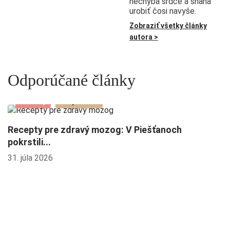
nechýba srdce a snaha
urobiť čosi navyše.
Zobraziť všetky články
autora >
Odporúčané články
Novinky
Zaujalo nás
Recepty pre zdravý mozog: V Piešťanoch
pokrstili...
31. júla 2026