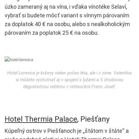
úzko zameraný aj na vína, i vďaka vínotéke Selaví,
vybrať si budete môcť variant s vínnym párovaním
za doplatok 40 € na osobu, alebo s nealkoholickým
párovaním za poplatok 25 € na osobu.
Hotel Lomnica je krásny nielen počas leta, ale i v zime. Valentína
si môžete vychutnať aj v spojení s lyžami a 5 chodovou
degustačnou večerou v reštaurácii Franc Josef.
Hotel Thermia Palace
, Piešťany
Kúpeľný ostrov v Piešťanoch je „štátom v štáte“ a