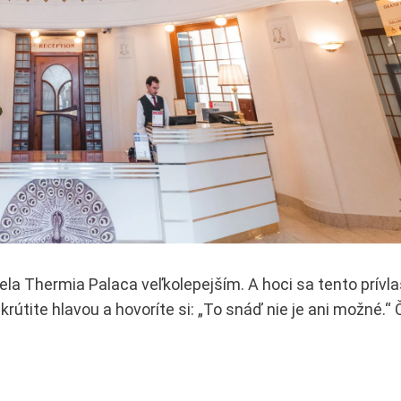
tela Thermia Palaca veľkolepejším. A hoci sa tento prívl
krútite hlavou a hovoríte si: „To snáď nie je ani možné.“ 