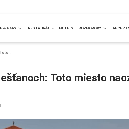
E & BARY
REŠTAURÁCIE
HOTELY
ROZHOVORY
RECEPT
 Toto…
iešťanoch: Toto miesto nao
d