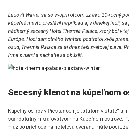
Ľudovít Winter sa so svojím otcom už ako 20-ročný po
kúpeľné mesto preslávil napríklad aj v ďalekej Indii, sa
nádherný secesný Hotel Thermia Palace, ktorý bol v 
Európe. Hoci samotného Wintera postretol kvôli pren
osud, Thermia Palace sa aj dnes teší svetovej sláve.
Irma s nami a nechajte sa okúzliť.
Secesný klenot na kúpeľnom o
Kúpeľný ostrov v Piešťanoch je „štátom v štáte“ a ni
samostatným kráľovstvom na Kúpeľnom ostrove. Päť hv
– už po príchode na hotelovú dvoranu máte pocit, že s