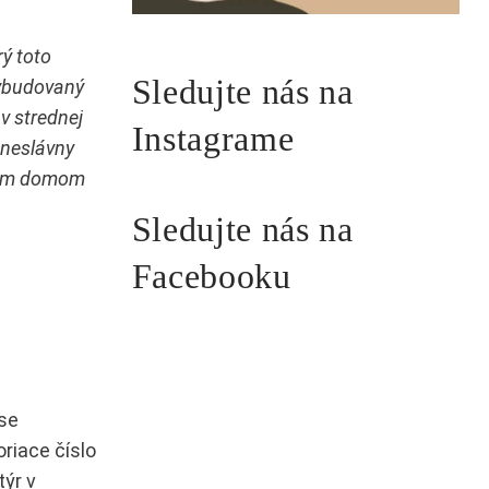
ý toto
Sledujte nás na
 vybudovaný
v strednej
Instagrame
 neslávny
ľným domom
Sledujte nás na
Facebooku
ase
riace číslo
týr v