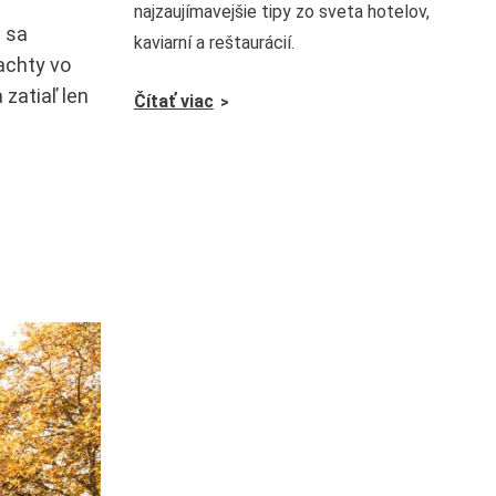
najzaujímavejšie tipy zo sveta hotelov,
é sa
kaviarní a reštaurácií.
achty vo
 zatiaľ len
Čítať viac