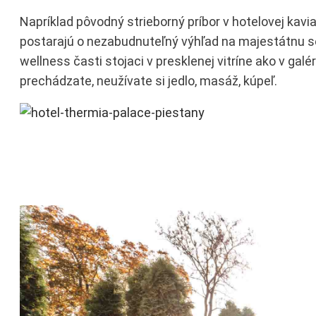
Napríklad pôvodný strieborný príbor v hotelovej kavi
postarajú o nezabudnuteľný výhľad na majestátnu se
wellness časti stojaci v presklenej vitríne ako v galér
prechádzate, neužívate si jedlo, masáž, kúpeľ.