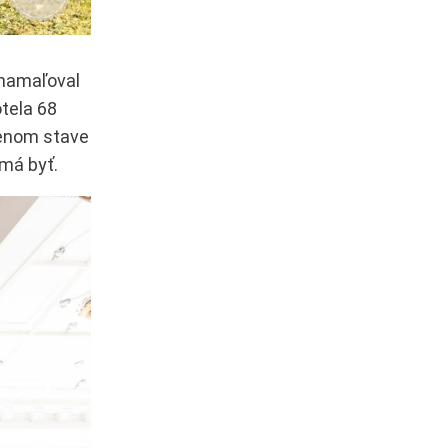
 namaľoval
tela 68
oženom stave
 má byť.