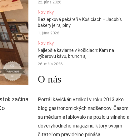
22. júna 2026
Novinky
Bezlepková pekáreň v Košiciach – Jacob’s
bakery je raj plný
1. júna 2026
Novinky
Najlepšie kaviarne v Košiciach: Kam na
výberovú kávu, brunch aj
26. mája 2026
O nás
astok začína
Portál kávičkári vznikol v roku 2013 ako
Čo
blog gastronomických nadšencov. Časom
sa médium etablovalo na pozíciu silného a
dôveryhodného magazínu, ktorý svojim
čitateľom pravidelne prináša