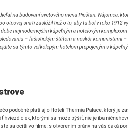
dieľal na budovaní svetového mena Piešťan. Nájomca, ktor
 po otcovej smrti zaslúžil tiež o to, aby tu bol v roku 1912
tej dobe najmodernejším kúpeľným a hotelovým komplexom 
asledovaniu – fašistickým štátom a neskôr komunistami –
 Prejdite sa týmto veľkolepým hotelom prepojeným s kúpe
strove
ečo podobné platí aj o Hoteli Thermia Palace, ktorý je z
iezdičiek, ktorými sa môže pýšiť, nie je iba ničnehovo
te sa ocitli vo filme: s otvorením brány na vás čaká por