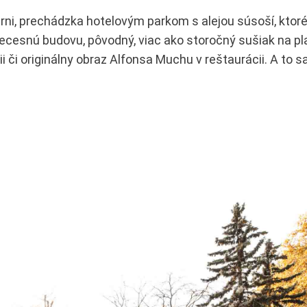
arni, prechádzka hotelovým parkom s alejou súsoší, ktor
cesnú budovu, pôvodný, viac ako storočný sušiak na pl
ii či originálny obraz Alfonsa Muchu v reštaurácii. A to sa