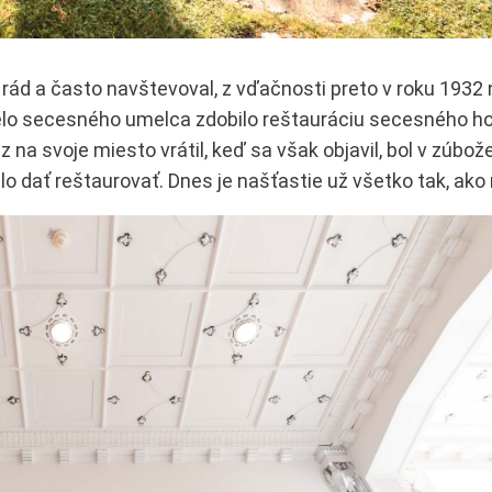
rád a často navštevoval, z vďačnosti preto v roku 1932
elo secesného umelca zdobilo reštauráciu secesného ho
z na svoje miesto vrátil, keď sa však objavil, bol v zúb
o dať reštaurovať. Dnes je našťastie už všetko tak, ako