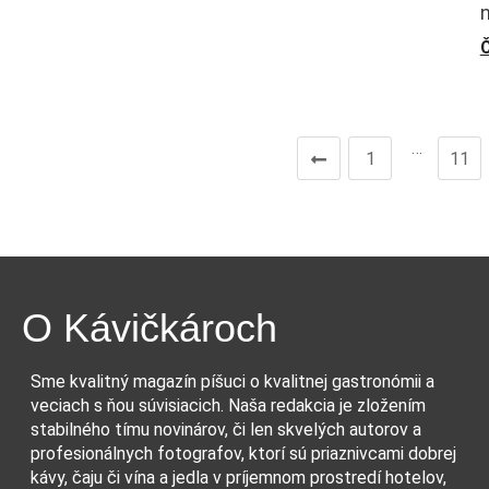
n
Č
…
1
11
O Kávičkároch
Sme kvalitný magazín píšuci o kvalitnej gastronómii a
veciach s ňou súvisiacich. Naša redakcia je zložením
stabilného tímu novinárov, či len skvelých autorov a
profesionálnych fotografov, ktorí sú priaznivcami dobrej
kávy, čaju či vína a jedla v príjemnom prostredí hotelov,