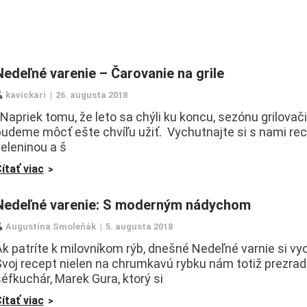
Nedeľné varenie – Čarovanie na grile
kavickari
26. augusta 2018
apriek tomu, že leto sa chýli ku koncu, sezónu grilovači
budeme môcť ešte chvíľu užiť. Vychutnajte si s nami re
eleninou a š
ítať viac
Nedeľné varenie: S moderným nádychom
Augustína Smoleňák
5. augusta 2018
k patríte k milovníkom rýb, dnešné Nedeľné varnie si vy
voj recept nielen na chrumkavú rybku nám totiž prezradi
éfkuchár, Marek Gura, ktorý si
ítať viac