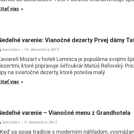
ítať viac
Nedeľné varenie: Vianočné dezerty Prvej dámy Tat
kavickari
10. decembra 2017
aviareň Mozart v hoteli Lomnica je populárna svojimi š
ezertmi, ktoré pripravuje šéfcukrár Matúš Reľovský. Pre
ipy na sviatočné dezerty, ktoré potešia malý
ítať viac
Nedeľné varenie – Vianočné menu z Grandhotela
kavickari
3. decembra 2017
Keď sa spoja tradície s moderným náhľadom, vysmážan