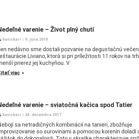
Nedeľné varenie – Život plný chutí
kavickari
9. júna 2018
Len nedávno sme dostali pozvanie na degustačnú večer
eštaurácie Liviano, ktorá si pri príležitosti 11 rokov na trh
enší prierez jej kuchyňou. V
ítať viac
Nedeľné varenie – sviatočná kačica spod Tatier
kavickari
24. decembra 2017
ebojí sa netradičných kombinácií na tanieri, zbožňuje
improvizovanie so surovinami a pomocou korenín doladí
ážitok do dokonalosti. Toto v skratke charakterizuje spô