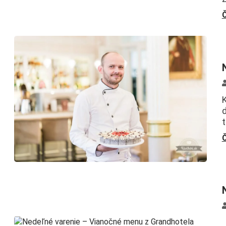
Č
K
d
t
Č