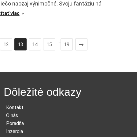
iečo naozaj výnimočné. Svoju fantáziu ná
ítať viac
…
12
13
14
15
19
Dôležité odkazy
Kontakt
O nás
Poradňa
Inzercia