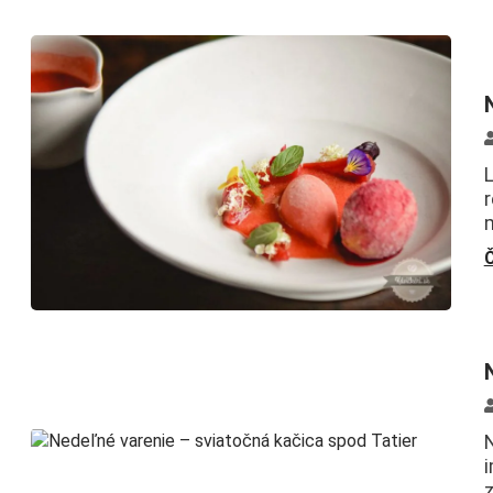
r
m
Č
N
z