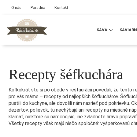
O nás
Poradňa
Kontakt
KÁVA
KAVIARN
Recepty šéfkuchára
Koľkokrát ste si po obede v reštaurácii povedali, že tento
pre vás máme – recepty od najlepších šéfkuchárov. Šéfkuchá
pustili do kuchyne, ale dovolili nám nazrieť pod pokrievku. 
dezertov, polievok, tu nechýbajú ani recepty na miešané n
klamať, niektoré sú náročnejšie, iné zvládnete hravo pripravi
Všetky recepty však majú niečo spoločné: vyšperkovanú chu