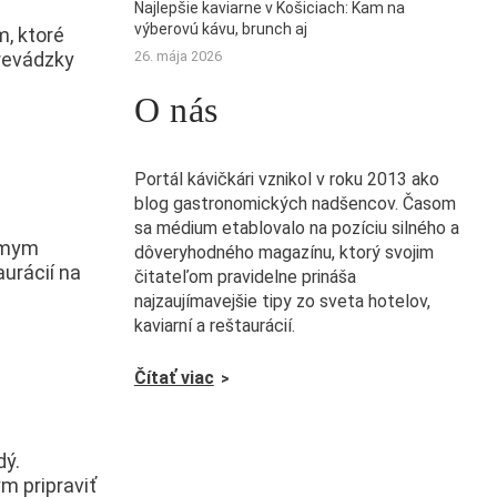
Najlepšie kaviarne v Košiciach: Kam na
výberovú kávu, brunch aj
, ktoré
prevádzky
26. mája 2026
O nás
Portál kávičkári vznikol v roku 2013 ako
blog gastronomických nadšencov. Časom
sa médium etablovalo na pozíciu silného a
námym
dôveryhodného magazínu, ktorý svojim
urácií na
čitateľom pravidelne prináša
najzaujímavejšie tipy zo sveta hotelov,
kaviarní a reštaurácií.
Čítať viac
dý.
m pripraviť