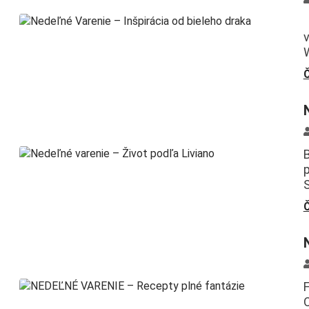
v
W
Č
S
Č
F
O