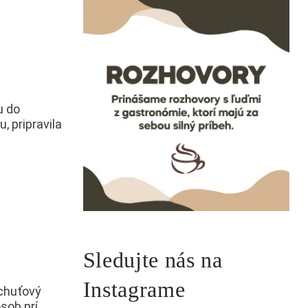
u do
u, pripravila
Sledujte nás na
Instagrame
 chuťový
sob prí