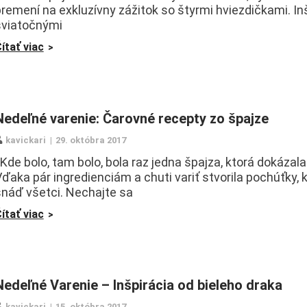
remení na exkluzívny zážitok so štyrmi hviezdičkami. Inš
sviatočnými
ítať viac
Nedeľné varenie: Čarovné recepty zo špajze
kavickari
29. októbra 2017
de bolo, tam bolo, bola raz jedna špajza, ktorá dokázala
ďaka pár ingredienciám a chuti variť stvorila pochúťky, k
snáď všetci. Nechajte sa
ítať viac
Nedeľné Varenie – Inšpirácia od bieleho draka
kavickari
15. októbra 2017