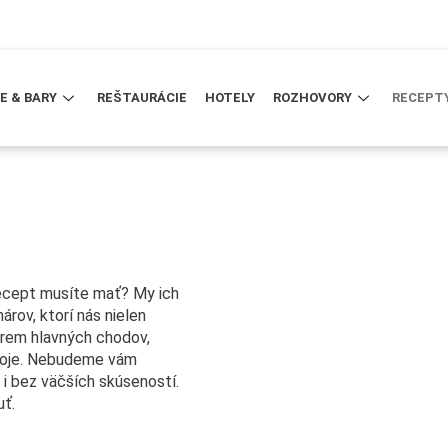
E & BARY
REŠTAURÁCIE
HOTELY
ROZHOVORY
RECEPT
 recept musíte mať? My ich
rov, ktorí nás nielen
Okrem hlavných chodov,
ápoje. Nebudeme vám
ť i bez väčších skúseností.
ť.