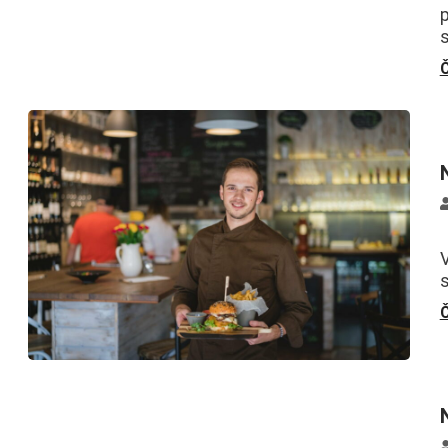
p
Č
K
V
Č