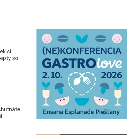
ek si
cepty so
chutnáte.
l