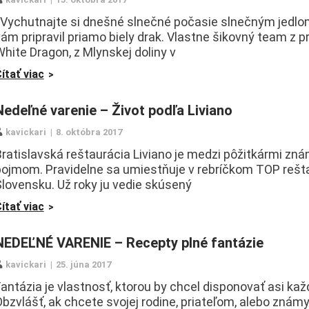
Vychutnajte si dnešné slnečné počasie slnečným jedlom
ám pripravil priamo biely drak. Vlastne šikovný team z 
hite Dragon, z Mlynskej doliny v
ítať viac
Nedeľné varenie – Život podľa Liviano
kavickari
8. októbra 2017
Bratislavská reštaurácia Liviano je medzi pôžitkármi z
pojmom. Pravidelne sa umiestňuje v rebríčkom TOP rešta
lovensku. Už roky ju vedie skúsený
ítať viac
NEDEĽNÉ VARENIE – Recepty plné fantázie
kavickari
25. júna 2017
antázia je vlastnosť, ktorou by chcel disponovať asi kaž
bzvlášť, ak chcete svojej rodine, priateľom, alebo známy