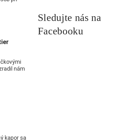
Sledujte nás na
Facebooku
ier
pičkovými
zradil nám
ý kapor sa