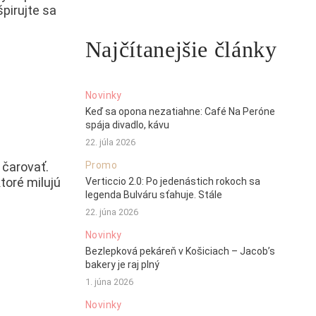
pirujte sa
Najčítanejšie články
Novinky
Keď sa opona nezatiahne: Café Na Peróne
spája divadlo, kávu
22. júla 2026
 čarovať.
Promo
toré milujú
Verticcio 2.0: Po jedenástich rokoch sa
legenda Bulváru sťahuje. Stále
22. júna 2026
Novinky
Bezlepková pekáreň v Košiciach – Jacob’s
bakery je raj plný
1. júna 2026
Novinky