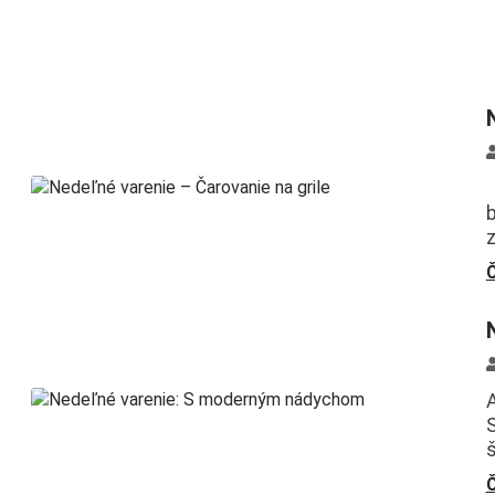
N
z
Č
A
S
š
Č