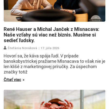
René Hauser a Michal Janček z Mlsnacava:
Naše vzťahy sú viac než biznis. Musíme si
sedieť ľudsky.
Štefánia Nováková
17. júla 2026
Hovorí sa, že káva spája ľudí. V prípade
banskobystrickej pražiarne Mlsnacava to však nie je
len klišé z marketingovej príručky. Za úspechom
značky totiž
Čítať viac