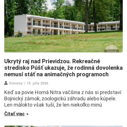
Ukrytý raj nad Prievidzou. Rekreačné
stredisko Púšť ukazuje, že rodinná dovolenka
nemusí stáť na animačných programoch
Simona
15. júla 2026
Keď sa povie Horná Nitra väčšina z nás si predstaví
Bojnický zámok, zoologickú záhradu alebo kúpele.
Len málokto však tuší, že len niekoľko minú
Čítať viac