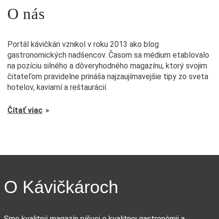
O nás
Portál kávičkári vznikol v roku 2013 ako blog
gastronomických nadšencov. Časom sa médium etablovalo
na pozíciu silného a dôveryhodného magazínu, ktorý svojim
čitateľom pravidelne prináša najzaujímavejšie tipy zo sveta
hotelov, kaviarní a reštaurácií.
Čítať viac
O Kávičkároch
Sme kvalitný magazín píšuci o kvalitnej gastronómii a