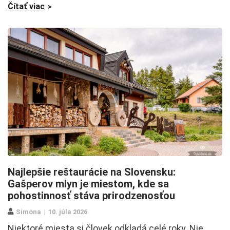
Čítať viac
Najlepšie reštaurácie na Slovensku:
Gašperov mlyn je miestom, kde sa
pohostinnosť stáva prirodzenosťou
Simona
10. júla 2026
Niektoré miesta si človek odkladá celé roky. Nie