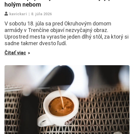
holým nebom
kavickari
8. júla 2026
V sobotu 18. júla sa pred Okruhovým domom
armády v Trenčíne objaví nezvyčajný obraz.
Uprostred mesta vyrastie jeden dlhý stôl, za ktorý si
sadne takmer dvesto ľudí.
Čítať viac