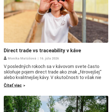
Direct trade vs traceability v káve
Monika Matúšová
16. júla 2026
V posledných rokoch sa v kávovom svete často
skloňuje pojem direct trade ako znak „férovejšej“
alebo kvalitnejšej kávy. V skutočnosti to však nie
Čítať viac