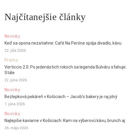
Najčítanejšie články
Novinky
Keď sa opona nezatiahne: Café Na Peróne spája divadlo, kávu
22. júla 2026
Promo
Verticcio 2.0: Po jedenástich rokoch sa legenda Bulváru sťahuje.
Stále
22. júna 2026
Novinky
Bezlepková pekáreň v Košiciach – Jacob’s bakery je raj plný
1. júna 2026
Novinky
Najlepšie kaviarne v Košiciach: Kam na výberovú kávu, brunch aj
26. mája 2026