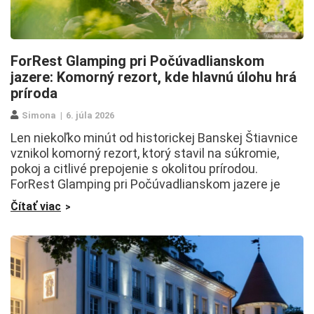
ForRest Glamping pri Počúvadlianskom
jazere: Komorný rezort, kde hlavnú úlohu hrá
príroda
Simona
6. júla 2026
Len niekoľko minút od historickej Banskej Štiavnice
vznikol komorný rezort, ktorý stavil na súkromie,
pokoj a citlivé prepojenie s okolitou prírodou.
ForRest Glamping pri Počúvadlianskom jazere je
Čítať viac