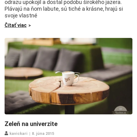
odrazu upokojil a dostal podobu širokého jazera.
Plávajú na ňom labute, sú tiché a krásne, hrajú si
svoje vlastné
Čítať viac
Zeleň na univerzite
kavickari
8. júna 2015