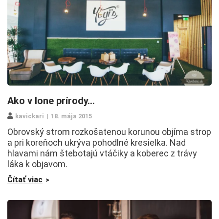
Ako v lone prírody…
kavickari
18. mája 2015
Obrovský strom rozkošatenou korunou objíma strop
a pri koreňoch ukrýva pohodlné kresielka. Nad
hlavami nám štebotajú vtáčiky a koberec z trávy
láka k objavom.
Čítať viac