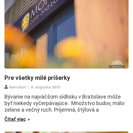
Pre všetky milé príšerky
kavickari
4. augusta 2015
Bývanie na najväčšom sídlisku v Bratislave môže
byť niekedy vyčerpávajúce. Množstvo budov, málo
zelene a večný ruch. Príjemná, štýlová a
Čítať viac