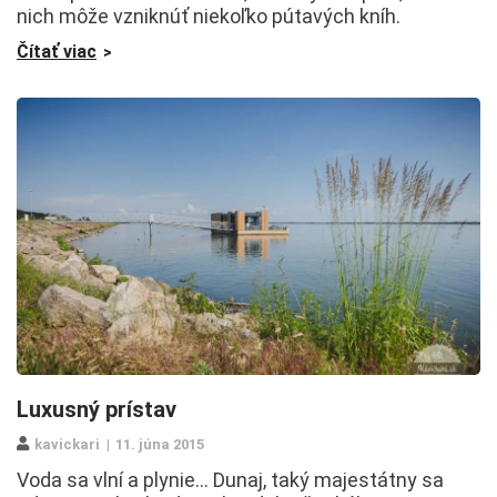
nich môže vzniknúť niekoľko pútavých kníh.
Čítať viac
Luxusný prístav
kavickari
11. júna 2015
Voda sa vlní a plynie… Dunaj, taký majestátny sa