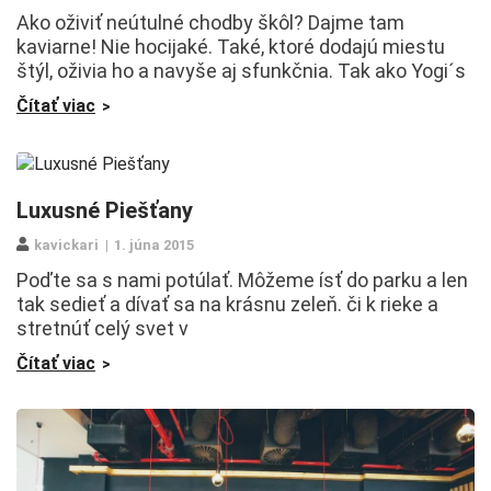
Ako oživiť neútulné chodby škôl? Dajme tam
kaviarne! Nie hocijaké. Také, ktoré dodajú miestu
štýl, oživia ho a navyše aj sfunkčnia. Tak ako Yogi´s
Čítať viac
Luxusné Piešťany
kavickari
1. júna 2015
Poďte sa s nami potúlať. Môžeme ísť do parku a len
tak sedieť a dívať sa na krásnu zeleň. či k rieke a
stretnúť celý svet v
Čítať viac