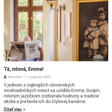
Tá, mlsná, Emma!
kavickari
1. augusta 2015
V jednom z najkrajších slovenských
vinohradníckych miest sa usídlila Emma. Svojim
mlsným jazýčkom zozbierala hodnoty a tradície
okolia a pretavila ich do štýlovej kaviarne.
Čítať viac