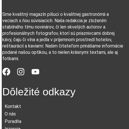
Sme kvalitný magazín píšuci o kvalitnej gastronómii a
veciach s ňou súvisiacich. Naša redakcia je zložením
stabilného tímu novinárov, či len skvelých autorov a
profesionálnych fotografov, ktorí sú priaznivcami dobrej
kávy, čaju či vína a jedla v príjemnom prostredí hotelov,
reštaurácií a kaviarní. Našim čitateľom prinášame informácie
podané našou optikou, a to nielen krásnymi textami, ale aj
fotkami.
Dôležité odkazy
Kontakt
O nás
Poradňa
Inzercia