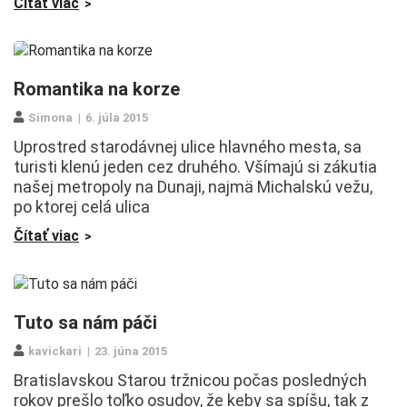
Čítať viac
Romantika na korze
Simona
6. júla 2015
Uprostred starodávnej ulice hlavného mesta, sa
turisti klenú jeden cez druhého. Všímajú si zákutia
našej metropoly na Dunaji, najmä Michalskú vežu,
po ktorej celá ulica
Čítať viac
Tuto sa nám páči
kavickari
23. júna 2015
Bratislavskou Starou tržnicou počas posledných
rokov prešlo toľko osudov, že keby sa spíšu, tak z