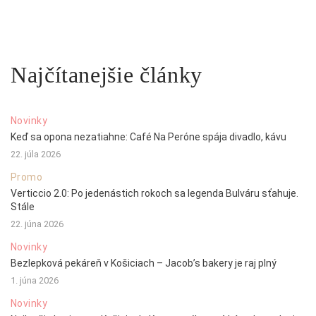
Najčítanejšie články
Novinky
Keď sa opona nezatiahne: Café Na Peróne spája divadlo, kávu
22. júla 2026
Promo
Verticcio 2.0: Po jedenástich rokoch sa legenda Bulváru sťahuje.
Stále
22. júna 2026
Novinky
Bezlepková pekáreň v Košiciach – Jacob’s bakery je raj plný
1. júna 2026
Novinky