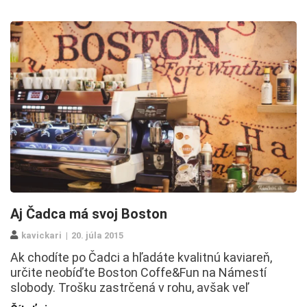
Aj Čadca má svoj Boston
kavickari
20. júla 2015
Ak chodíte po Čadci a hľadáte kvalitnú kaviareň,
určite neobíďte Boston Coffe&Fun na Námestí
slobody. Trošku zastrčená v rohu, avšak veľ