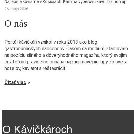
Najlepšie kaviarne v Košiciach: Kam na výberovú kávu, brunch aj
26. mája 2026
O nás
Portál kávičkári vznikol v roku 2013 ako blog
gastronomických nadšencov. Časom sa médium etablovalo
na pozíciu silného a dôveryhodného magazínu, ktorý svojim
čitateľom pravidelne prináša najzaujímavejšie tipy zo sveta
hotelov, kaviarní a reštaurácií.
Čítať viac
O Kávičkároch