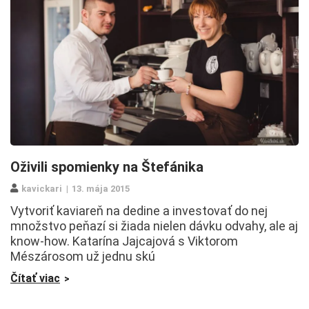
Oživili spomienky na Štefánika
kavickari
13. mája 2015
Vytvoriť kaviareň na dedine a investovať do nej
množstvo peňazí si žiada nielen dávku odvahy, ale aj
know-how. Katarína Jajcajová s Viktorom
Mészárosom už jednu skú
Čítať viac