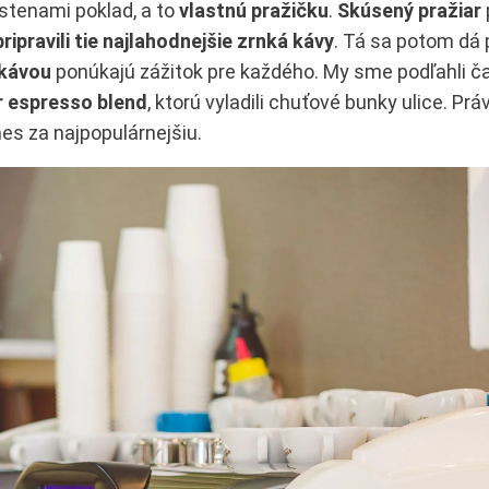
 stenami poklad, a to
vlastnú pražičku
.
Skúsený pražiar
pripravili tie najlahodnejšie zrnká kávy
. Tá sa potom dá 
 kávou
ponúkajú zážitok pre každého. My sme podľahli č
r espresso blend
, ktorú vyladili chuťové bunky ulice. Prá
mes za najpopulárnejšiu.