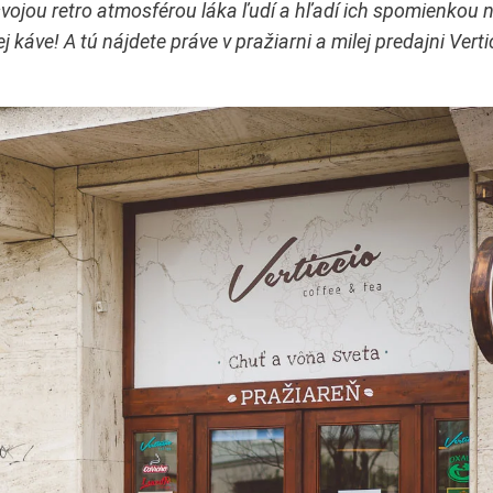
u svojou retro atmosférou láka ľudí a hľadí ich spomienkou 
 káve! A tú nájdete práve v pražiarni a milej predajni Verti