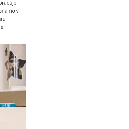
pracuje
priamo v
aru
ve