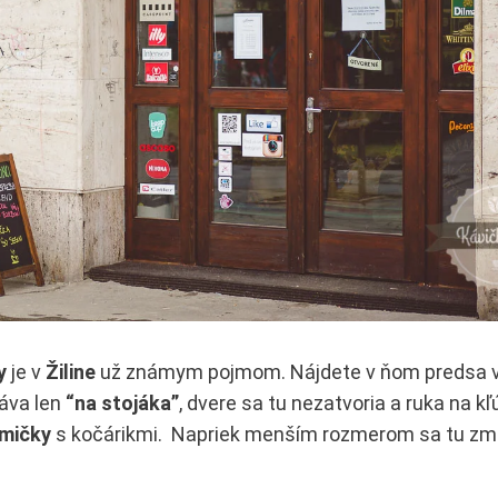
y
je v
Žiline
už známym pojmom. Nájdete v ňom predsa v
áva len
“na stojáka”
, dvere sa tu nezatvoria a ruka na kľ
mičky
s kočárikmi. Napriek menším rozmerom sa tu zme