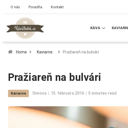
O nás
Poradňa
Kontakt
KÁVA
KAVIARN
Home
Kaviarne
Pražiareň na bulvári
Pražiareň na bulvári
Simona
15. februára 2016
5 minutes read
Kaviarne