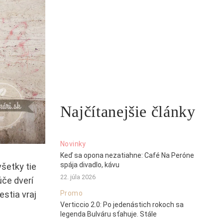
Najčítanejšie články
Novinky
Keď sa opona nezatiahne: Café Na Peróne
spája divadlo, kávu
šetky tie
22. júla 2026
úče dverí
stia vraj
Promo
Verticcio 2.0: Po jedenástich rokoch sa
legenda Bulváru sťahuje. Stále