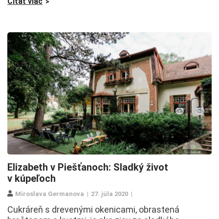
Čítať viac
Elizabeth v Piešťanoch: Sladký život
v kúpeľoch
Miroslava Germanova
27. júla 2020
Cukráreň s drevenými okenicami, obrastená