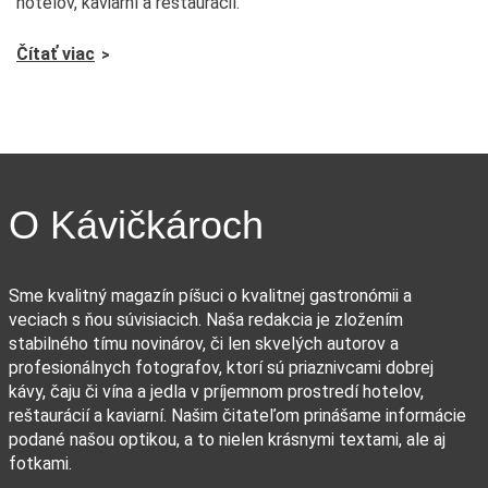
hotelov, kaviarní a reštaurácií.
Čítať viac
O Kávičkároch
Sme kvalitný magazín píšuci o kvalitnej gastronómii a
veciach s ňou súvisiacich. Naša redakcia je zložením
stabilného tímu novinárov, či len skvelých autorov a
profesionálnych fotografov, ktorí sú priaznivcami dobrej
kávy, čaju či vína a jedla v príjemnom prostredí hotelov,
reštaurácií a kaviarní. Našim čitateľom prinášame informácie
podané našou optikou, a to nielen krásnymi textami, ale aj
fotkami.