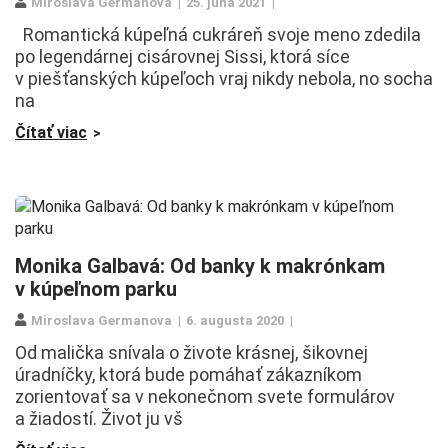
Miroslava Germanova
25. júna 2021
Romantická kúpeľná cukráreň svoje meno zdedila
po legendárnej cisárovnej Sissi, ktorá síce
v piešťanských kúpeľoch vraj nikdy nebola, no socha
na
Čítať viac
Monika Galbavá: Od banky k makrónkam
v kúpeľnom parku
Miroslava Germanova
6. augusta 2020
Od malička snívala o živote krásnej, šikovnej
úradníčky, ktorá bude pomáhať zákazníkom
zorientovať sa v nekonečnom svete formulárov
a žiadostí. Život ju vš