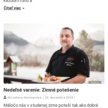
každom rohu a
Čítať viac
Nedeľné varenie: Zimné potešenie
Miroslava Germanova
22. decembra 2018
Máločo nás v studenej zime poteší tak ako dobré