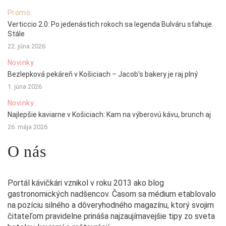
Promo
Verticcio 2.0: Po jedenástich rokoch sa legenda Bulváru sťahuje.
Stále
22. júna 2026
Novinky
Bezlepková pekáreň v Košiciach – Jacob’s bakery je raj plný
1. júna 2026
Novinky
Najlepšie kaviarne v Košiciach: Kam na výberovú kávu, brunch aj
26. mája 2026
O nás
Portál kávičkári vznikol v roku 2013 ako blog
gastronomických nadšencov. Časom sa médium etablovalo
na pozíciu silného a dôveryhodného magazínu, ktorý svojim
čitateľom pravidelne prináša najzaujímavejšie tipy zo sveta