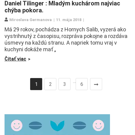
Daniel Tilinger : Mladým kuchárom najviac
chýba pokora.
Miroslava Germanova
11. mája 2018
Má 29 rokov, pochádza z Hornych Salib, vyzerá ako
vystrihnutý z časopisu, rozpráva pokojne a rozdáva
úsmevy na každú stranu. A napriek tomu vraj v
kuchyni dokáže mať „
Čítať viac
…
1
2
3
6