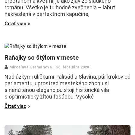
brečtanom a kvetmi, je ako zjav zo sladkého
románu. Všetko je tu hodné zvečnenia – labuť
nakreslená v perfektnom kapučíne,
Čítať viac
Raňajky so štýlom v meste
Miroslava Germanova
26. februára 2020
Nad úzkymi uličkami Palisád a Slavína, pár krokov od
parlamentu, uprostred mestského zhonu si
s nenútenou eleganciou stojí historická vila
s optimisticky žltou fasádou. Vysoké
Čítať viac