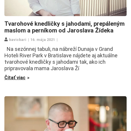
Tvarohové knedličky s jahodami, prepáleným
maslom a perníkom od Jaroslava Žídeka
kavickari
16. mája 2021
Na sezónnej tabuli, na nábreží Dunaja v Grand
Hoteli River Park v Bratislave nájdete aj aktuálne
tvarohové knedličky s jahodami tak, ako ich
pripravovala mama Jaroslava Ží
Čítať viac