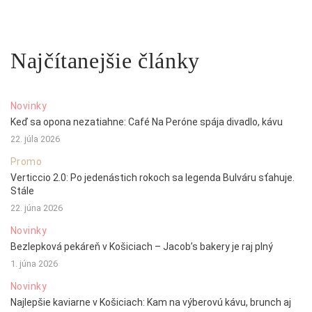
Najčítanejšie články
Novinky
Keď sa opona nezatiahne: Café Na Peróne spája divadlo, kávu
22. júla 2026
Promo
Verticcio 2.0: Po jedenástich rokoch sa legenda Bulváru sťahuje.
Stále
22. júna 2026
Novinky
Bezlepková pekáreň v Košiciach – Jacob’s bakery je raj plný
1. júna 2026
Novinky
Najlepšie kaviarne v Košiciach: Kam na výberovú kávu, brunch aj