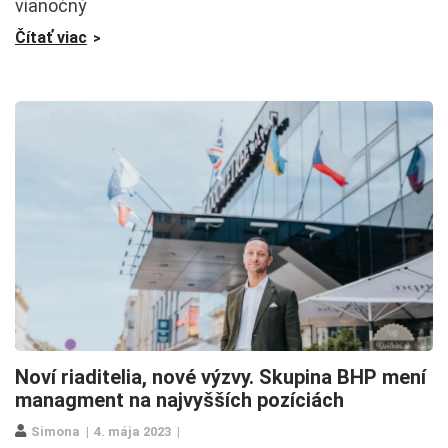
vianočný
Čítať viac
Noví riaditelia, nové výzvy. Skupina BHP mení
managment na najvyšších pozíciách
Simona
4. mája 2023