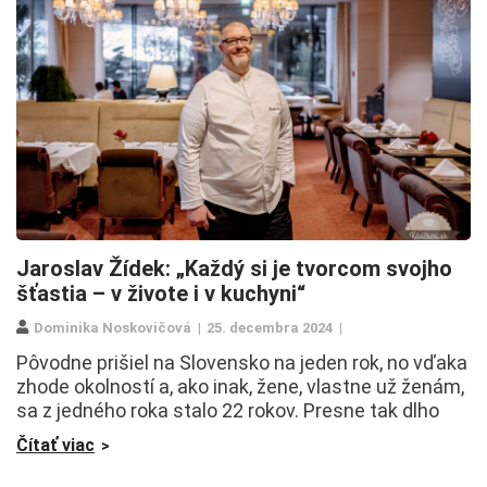
Jaroslav Žídek: „Každý si je tvorcom svojho
šťastia – v živote i v kuchyni“
Dominika Noskovičová
25. decembra 2024
Pôvodne prišiel na Slovensko na jeden rok, no vďaka
zhode okolností a, ako inak, žene, vlastne už ženám,
sa z jedného roka stalo 22 rokov. Presne tak dlho
Čítať viac