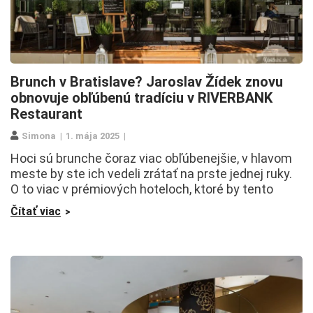
Brunch v Bratislave? Jaroslav Žídek znovu
obnovuje obľúbenú tradíciu v RIVERBANK
Restaurant
Simona
1. mája 2025
Hoci sú brunche čoraz viac obľúbenejšie, v hlavom
meste by ste ich vedeli zrátať na prste jednej ruky.
O to viac v prémiových hoteloch, ktoré by tento
Čítať viac