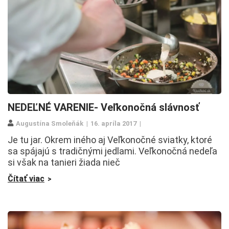
NEDEĽNÉ VARENIE- Veľkonočná slávnosť
Augustína Smoleňák
16. apríla 2017
Je tu jar. Okrem iného aj Veľkonočné sviatky, ktoré
sa spájajú s tradičnými jedlami. Veľkonočná nedeľa
si však na tanieri žiada nieč
Čítať viac