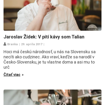
Jaroslav Žídek: V pití kávy som Talian
Branka
29. apríla 2017
Hoci má českú národnosť, u nás na Slovensku sa
necíti ako cudzinec. Ako vraví, keďže sa narodil v
Česko-Slovensku, je tu vlastne doma a asi mu to
urč
Čítať viac