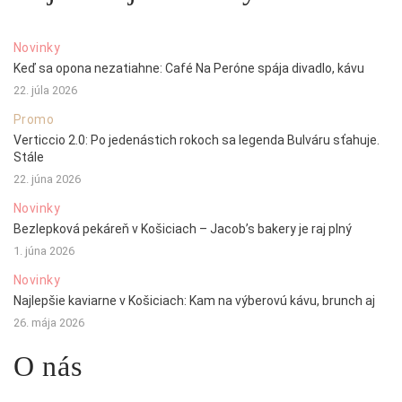
Novinky
Keď sa opona nezatiahne: Café Na Peróne spája divadlo, kávu
22. júla 2026
Promo
Verticcio 2.0: Po jedenástich rokoch sa legenda Bulváru sťahuje.
Stále
22. júna 2026
Novinky
Bezlepková pekáreň v Košiciach – Jacob’s bakery je raj plný
1. júna 2026
Novinky
Najlepšie kaviarne v Košiciach: Kam na výberovú kávu, brunch aj
26. mája 2026
O nás