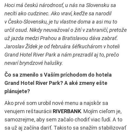
Hoci má českú národnosť, u nás na Slovensku sa
necíti ako cudzinec. Ako vraví, keďže sa narodil
v Česko-Slovensku, je tu vlastne doma a asi mu to
určil osud. Nikdy neuvažoval o žití v zahraničí, pretože
už jazda medzi Prahou a Bratislavou dáva zabrať.
Jaroslav Žídek je od februára šéfkuchárom v hoteli
Grand Hotel River Park a nám prezradil aj to, prečo
nevarí bryndzové halušky.
Čo sa zmenilo s Vaším príchodom do hotela
Grand Hotel River Park? A aké zmeny ešte
plánujete?
Ako prvé som urobil nové menu a najskôr sa
venujem reštaurácii
RIVERBANK
. Mojím cieľom je,
samozrejme, aby sem začalo chodiť viac ľudí. A to
sa už aj začína dariť. Takisto sa snažím stabilizovať