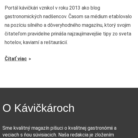
Portál kávičkári vznikol v roku 2013 ako blog
gastronomických nadšencov. Časom sa médium etablovalo
na pozíciu silného a dôveryhodného magazínu, ktorý svojim
čitateľom pravidelne prináša najzaujímavejšie tipy zo sveta
hotelov, kaviarní a reštaurácií.
Čítať viac
O Kávičkároch
Sme kvalitný magazín píšuci o kvalitnej gastronómii a
veciach s ňou súvisiacich. Naša redakcia je zložením