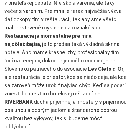
v priateľskej debate. Nie škola varenia, ale taký
večer s varením. Pre mňa je teraz najväčšia výzva
dať dokopy tím v reštaurácii, tak aby sme všetci
mali nastavené myslenie na rovnakú vlnu.
Reštaurácia je momentálne pre mňa
najdôležitejšia
, je to predsa taká výkladná skriňa
hotela. Áno máme krásne izby, profesionálny tím
ľudí na recepcii, dokonca jediného concierge na
Slovensku patriaceho do asociácie
Les Clefs d´Or
,
ale reštaurácia je priestor, kde sa niečo deje, ale kde
sa zároveň môže urobiť najviac chýb. Keď sa podarí
vniesť do priestoru hotelovej reštaurácie
RIVERBANK
ducha príjemnej atmosféry s príjemnou
obsluhou a dobrým jedlom a štandardne dobrou
kvalitou bez výkyvov, tak si budeme môcť
oddýchnuť.