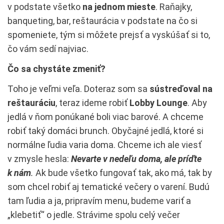
v podstate všetko
na jednom mieste
. Raňajky,
banqueting, bar, reštaurácia v podstate na čo si
spomeniete, tým si môžete prejsť a vyskúšať si to,
čo vám sedí najviac.
Čo sa chystáte zmeniť?
Toho je veľmi veľa. Doteraz som sa
sústreďoval na
reštauráciu
, teraz ideme robiť
Lobby Lounge
. Aby
jedlá v ňom ponúkané boli viac barové. A chceme
robiť taký domáci brunch. Obyčajné jedlá, ktoré si
normálne ľudia varia doma. Chceme ich ale viesť
v zmysle hesla:
Nevarte v nedeľu doma, ale príďte
k nám
.
Ak bude všetko fungovať tak, ako má, tak by
som chcel robiť aj tematické večery o varení. Budú
tam ľudia a ja, pripravím menu, budeme variť a
„klebetiť“ o jedle. Strávime spolu celý večer