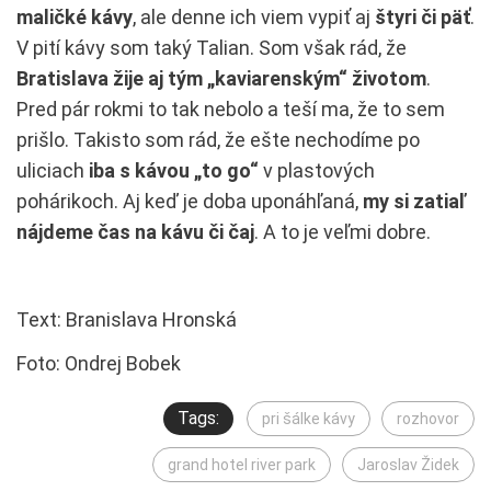
maličké kávy
, ale denne ich viem vypiť aj
štyri či päť
.
V pití kávy som taký Talian. Som však rád, že
Bratislava žije aj tým „kaviarenským“ životom
.
Pred pár rokmi to tak nebolo a teší ma, že to sem
prišlo. Takisto som rád, že ešte nechodíme po
uliciach
iba s kávou „to go“
v plastových
pohárikoch. Aj keď je doba uponáhľaná,
my si zatiaľ
nájdeme čas na kávu či čaj
. A to je veľmi dobre.
Text: Branislava Hronská
Foto: Ondrej Bobek
Tags:
pri šálke kávy
rozhovor
grand hotel river park
Jaroslav Židek