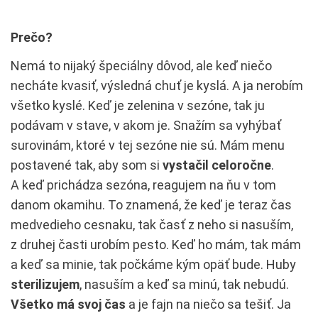
Prečo?
Nemá to nijaký špeciálny dôvod, ale keď niečo
necháte kvasiť, výsledná chuť je kyslá. A ja nerobím
všetko kyslé. Keď je zelenina v sezóne, tak ju
podávam v stave, v akom je. Snažím sa vyhýbať
surovinám, ktoré v tej sezóne nie sú. Mám menu
postavené tak, aby som si
vystačil celoročne
.
A keď prichádza sezóna, reagujem na ňu v tom
danom okamihu. To znamená, že keď je teraz čas
medvedieho cesnaku, tak časť z neho si nasuším,
z druhej časti urobím pesto. Keď ho mám, tak mám
a keď sa minie, tak počkáme kým opäť bude. Huby
sterilizujem
, nasuším a keď sa minú, tak nebudú.
Všetko má svoj čas
a je fajn na niečo sa tešiť. Ja