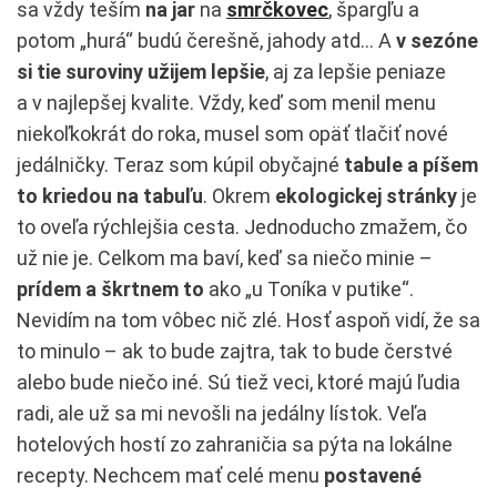
sa vždy teším
na jar
na
smrčkovec
, špargľu a
potom „hurá“ budú čerešně, jahody atd… A
v sezóne
si tie suroviny užijem lepšie
, aj za lepšie peniaze
a v najlepšej kvalite. Vždy, keď som menil menu
niekoľkokrát do roka, musel som opäť tlačiť nové
jedálničky. Teraz som kúpil obyčajné
tabule a píšem
to kriedou na tabuľu
. Okrem
ekologickej stránky
je
to oveľa rýchlejšia cesta. Jednoducho zmažem, čo
už nie je. Celkom ma baví, keď sa niečo minie –
prídem a škrtnem to
ako „u Toníka v putike“.
Nevidím na tom vôbec nič zlé. Hosť aspoň vidí, že sa
to minulo – ak to bude zajtra, tak to bude čerstvé
alebo bude niečo iné. Sú tiež veci, ktoré majú ľudia
radi, ale už sa mi nevošli na jedálny lístok. Veľa
hotelových hostí zo zahraničia sa pýta na lokálne
recepty. Nechcem mať celé menu
postavené