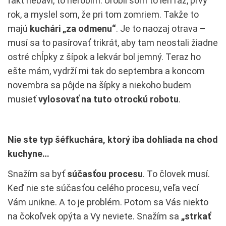
fakt nebaví, to nerobím. Urobil som to len raz, prvý
rok, a myslel som, že pri tom zomriem. Takže to
majú
kuchári „za odmenu“
. Je to naozaj otrava –
musí sa to pasírovať trikrát, aby tam neostali žiadne
ostré chĺpky z šípok a lekvár bol jemný. Teraz ho
ešte mám, vydrží mi tak do septembra a koncom
novembra sa pôjde na šípky a niekoho budem
musieť
vylosovať na tuto otrockú robotu
.
Nie ste typ šéfkuchára, ktorý iba dohliada na chod
kuchyne…
Snažím sa byť
súčasťou procesu
. To človek musí.
Keď nie ste súčasťou celého procesu, veľa vecí
Vám unikne. A to je problém. Potom sa Vás niekto
na čokoľvek opýta a Vy neviete. Snažím sa
„strkať