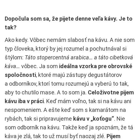
Dopočula som sa, že pijete denne veľa kávy. Je to
tak?
Ako kedy. Vôbec nemám slabosť na kávu. A nie som
typ človeka, ktorý by jej rozumel a pochutnával si
štýlom:
Táto stopercentná arabica… a táto cibetková
káva…
vôbec. Ja som
ideálna vzorka pre obrovské
spoločnosti
, ktoré majú zástupy degustátorov
a odborníkov, ktorí tomu rozumejú a vyberú to tak,
aby to chutilo mase. A to som ja.
Celoživotne pijem
kávu iba v práci
. Keď mám voľno, tak si na kávu ani
nespomeniem. A ešte keď som s kamarátom na
rybách, tak si pripravujeme
kávu v „koťogu“
. Nie
som odborník na kávu. Takže keď ja spoznám, že tá
káva je zlá, tak to už musí byť naozaj zlé.
Pijem