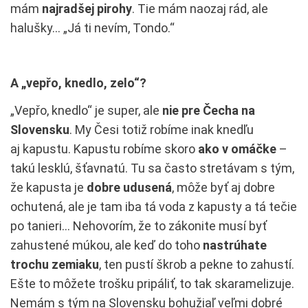
mám
najradšej pirohy
. Tie mám naozaj rád, ale
halušky… „Já ti nevím, Tondo.“
A „vepřo, knedlo, zelo“?
„Vepřo, knedlo“ je super, ale
nie pre Čecha na
Slovensku
. My Česi totiž robíme inak knedľu
aj kapustu. Kapustu robíme skoro
ako v omáčke
–
takú lesklú, šťavnatú. Tu sa často stretávam s tým,
že kapusta je
dobre udusená
, môže byť aj dobre
ochutená, ale je tam iba tá voda z kapusty a tá tečie
po tanieri… Nehovorím, že to zákonite musí byť
zahustené múkou, ale keď do toho
nastrúhate
trochu zemiaku
, ten pustí škrob a pekne to zahustí.
Ešte to môžete trošku pripáliť, to tak skaramelizuje.
Nemám s tým na Slovensku bohužiaľ veľmi dobré