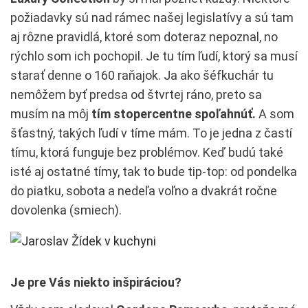
požiadavky sú nad rámec našej legislatívy a sú tam
aj rôzne pravidlá, ktoré som doteraz nepoznal, no
rýchlo som ich pochopil. Je tu tím ľudí, ktorý sa musí
starať denne o 160 raňajok. Ja ako šéfkuchár tu
nemôžem byť predsa od štvrtej ráno, preto sa
musím na môj
tím stopercentne spoľahnúť.
A som
šťastný, takých ľudí v tíme mám. To je jedna z častí
tímu, ktorá funguje bez problémov. Keď budú také
isté aj ostatné tímy, tak to bude tip-top: od pondelka
do piatku, sobota a nedeľa voľno a dvakrát ročne
dovolenka (smiech).
Je pre Vás niekto inšpiráciou?