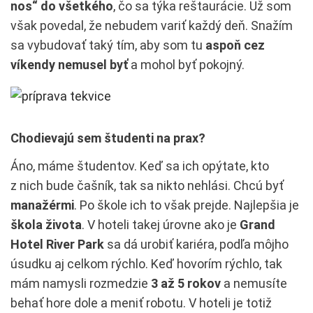
nos“ do všetkého
, čo sa týka reštaurácie. Už som
však povedal, že nebudem variť každý deň. Snažím
sa vybudovať taký tím, aby som tu
aspoň cez
víkendy nemusel byť
a mohol byť pokojný.
Chodievajú sem študenti na prax?
Áno, máme študentov. Keď sa ich opýtate, kto
z nich bude čašník, tak sa nikto nehlási. Chcú byť
manažérmi
. Po škole ich to však prejde. Najlepšia je
škola života
. V hoteli takej úrovne ako je
Grand
Hotel River Park
sa dá urobiť kariéra, podľa môjho
úsudku aj celkom rýchlo. Keď hovorím rýchlo, tak
mám namysli rozmedzie
3 až 5 rokov
a nemusíte
behať hore dole a meniť robotu. V hoteli je totiž