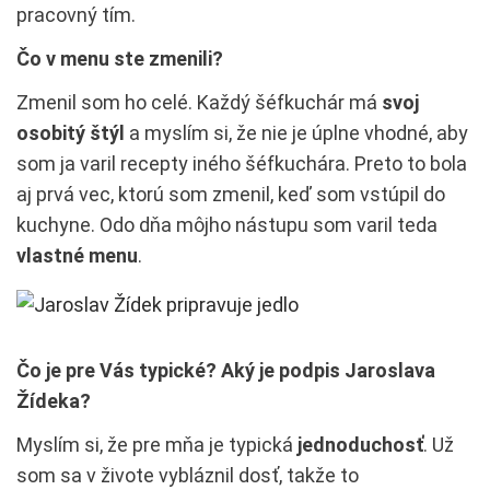
pracovný tím.
Čo v menu ste zmenili?
Zmenil som ho celé. Každý šéfkuchár má
svoj
osobitý štýl
a myslím si, že nie je úplne vhodné, aby
som ja varil recepty iného šéfkuchára. Preto to bola
aj prvá vec, ktorú som zmenil, keď som vstúpil do
kuchyne. Odo dňa môjho nástupu som varil teda
vlastné menu
.
Čo je pre Vás typické? Aký je podpis Jaroslava
Žídeka?
Myslím si, že pre mňa je typická
jednoduchosť
. Už
som sa v živote vybláznil dosť, takže to