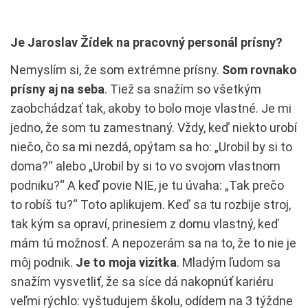
Je Jaroslav Žídek na pracovný personál prísny?
Nemyslím si, že som extrémne prísny.
Som rovnako
prísny aj na seba
. Tiež sa snažím so všetkým
zaobchádzať tak, akoby to bolo moje vlastné. Je mi
jedno, že som tu zamestnaný. Vždy, keď niekto urobí
niečo, čo sa mi nezdá, opýtam sa ho: „Urobil by si to
doma?“ alebo „Urobil by si to vo svojom vlastnom
podniku?“ A keď povie NIE, je tu úvaha: „Tak prečo
to robíš tu?“ Toto aplikujem. Keď sa tu rozbije stroj,
tak kým sa opraví, prinesiem z domu vlastný, keď
mám tú možnosť. A nepozerám sa na to, že to nie je
môj podnik.
Je to moja vizitka
. Mladým ľudom sa
snažím vysvetliť, že sa síce dá nakopnúť kariéru
veľmi rýchlo: vyštudujem školu, odídem na 3 týždne