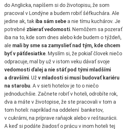
do Anglicka, napíšem si do životopisu, že som
pracoval v Londýne a budem robiť šéfkuchára. Ale
jedine ak, tak
iba sám sebe
a nie tímu kuchárov. Je
potrebné
zbierať vedomosti
. Nemôžem sa pozerať
iba na to, kde som dnes alebo kde budem o týždeň,
ale
mali by sme sa zamyslieť nad tým, kde chcem
byť v päťdesiatke
. Myslím si, že pokiaľ človek niečo
odpracuje, mal by už v istom veku dávať svoje
vedomosti ďalej a nie stáť pod tými mladšími
a dravšími
. Už
v mladosti si musí budovať kariéru
na starobu
. A v sieti hotelov je to o niečo
jednoduchšie. Začnete robiť v hoteli, odrobíte rok,
dva a máte v životopise, že ste pracovali v tom a
tom hoteli: napríklad na oddelení banketov,
v cukrárni, na príprave raňajok alebo v reštaurácii.
A keď si podáte žiadosť o prácu v inom hoteli tej