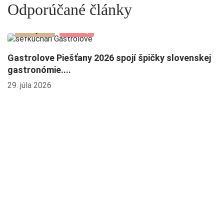
Odporúčané články
Podujatia
Novinky
Gastrolove Piešťany 2026 spojí špičky slovenskej
gastronómie....
29. júla 2026
R
B
23