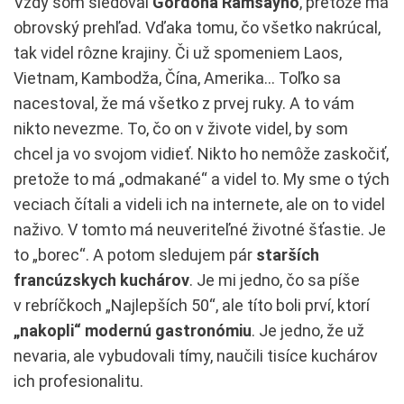
Vždy som sledoval
Gordona Ramsayho
, pretože má
obrovský prehľad. Vďaka tomu, čo všetko nakrúcal,
tak videl rôzne krajiny. Či už spomeniem Laos,
Vietnam, Kambodža, Čína, Amerika… Toľko sa
nacestoval, že má všetko z prvej ruky. A to vám
nikto nevezme. To, čo on v živote videl, by som
chcel ja vo svojom vidieť. Nikto ho nemôže zaskočiť,
pretože to má „odmakané“ a videl to. My sme o tých
veciach čítali a videli ich na internete, ale on to videl
naživo. V tomto má neuveriteľné životné šťastie. Je
to „borec“. A potom sledujem pár
starších
francúzskych kuchárov
. Je mi jedno, čo sa píše
v rebríčkoch „Najlepších 50“, ale títo boli prví, ktorí
„nakopli“ modernú gastronómiu
. Je jedno, že už
nevaria, ale vybudovali tímy, naučili tisíce kuchárov
ich profesionalitu.