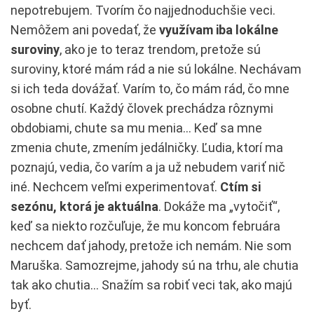
nepotrebujem. Tvorím čo najjednoduchšie veci.
Nemôžem ani povedať, že
využívam iba lokálne
suroviny
, ako je to teraz trendom, pretože sú
suroviny, ktoré mám rád a nie sú lokálne. Nechávam
si ich teda dovážať. Varím to, čo mám rád, čo mne
osobne chutí. Každý človek prechádza rôznymi
obdobiami, chute sa mu menia… Keď sa mne
zmenia chute, zmením jedálničky. Ľudia, ktorí ma
poznajú, vedia, čo varím a ja už nebudem variť nič
iné. Nechcem veľmi experimentovať.
Ctím si
sezónu, ktorá je aktuálna
. Dokáže ma „vytočiť“,
keď sa niekto rozčuľuje, že mu koncom februára
nechcem dať jahody, pretože ich nemám. Nie som
Maruška. Samozrejme, jahody sú na trhu, ale chutia
tak ako chutia… Snažím sa robiť veci tak, ako majú
byť.