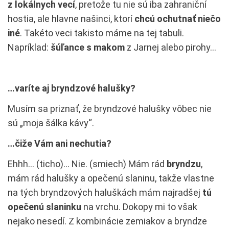
z lokálnych vecí
, pretože tu nie sú iba zahraniční
hostia, ale hlavne našinci, ktorí
chcú ochutnať niečo
iné
. Takéto veci takisto máme na tej tabuli.
Napríklad:
šúľance s makom
z Jarnej alebo pirohy…
…varíte aj bryndzové halušky?
Musím sa priznať, že bryndzové halušky vôbec nie
sú „moja šálka kávy“.
…čiže Vám ani nechutia?
Ehhh… (ticho)… Nie. (smiech) Mám rád
bryndzu
,
mám rád halušky a opečenú slaninu, takže vlastne
na tých bryndzových haluškách mám najradšej
tú
opečenú slaninku
na vrchu. Dokopy mi to však
nejako nesedí. Z kombinácie zemiakov a bryndze