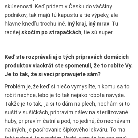
skúsenosti. Keď prídem v Česku do väčšiny
podnikov, tak majú tú kapustu a tie výpeky, ale
hlavne knedľu trochu iné.
Iný kraj, iný mrav
. Tu
radšej
skočím po strapačkách
, tie sú super.
Keď ste rozprávali aj o tých prípravách domácich
produktov viackrát ste spomenuli, že to robíte Vy.
Je to tak, že si veci pripravujete sám?
Problém je, že keď si niečo vymyslíte, nikomu sa to
robiť nechce, lebo je to tak nejako robota navyše.
Takže je to tak, ja si to dám na plech, nechám si to
sušiť v sušičkách, pripravím nálev na sterilizované
huby, pripravím čatní a pod, no jediné, čo nechávam
na iných, je pasírovanie šípkového lekváru. To ma