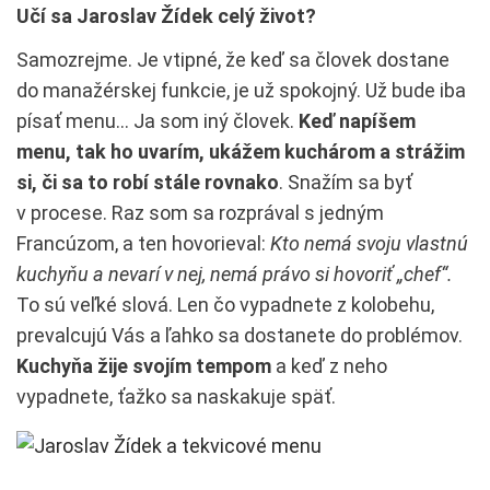
Učí sa Jaroslav Žídek celý život?
Samozrejme. Je vtipné, že keď sa človek dostane
do manažérskej funkcie, je už spokojný. Už bude iba
písať menu… Ja som iný človek.
Keď napíšem
menu, tak ho uvarím,
ukážem kuchárom a strážim
si, či sa to robí stále rovnako
. Snažím sa byť
v procese. Raz som sa rozprával s jedným
Francúzom, a ten hovorieval:
Kto nemá svoju vlastnú
kuchyňu a nevarí v nej, nemá právo si hovoriť „chef“.
To sú veľké slová. Len čo vypadnete z kolobehu,
prevalcujú Vás a ľahko sa dostanete do problémov.
Kuchyňa žije svojím tempom
a keď z neho
vypadnete, ťažko sa naskakuje späť.