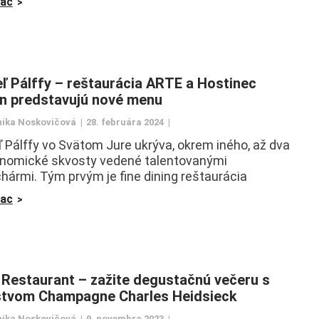
iac
eľ Pálffy – reštaurácia ARTE a Hostinec
ín predstavujú nové menu
ika Noskovičová
28. februára 2024
ľ Pálffy vo Svätom Jure ukrýva, okrem iného, až dva
nomické skvosty vedené talentovanými
hármi. Tým prvým je fine dining reštaurácia
iac
Restaurant – zažite degustačnú večeru s
stvom Champagne Charles Heidsieck
ika Noskovičová
9. novembra 2023