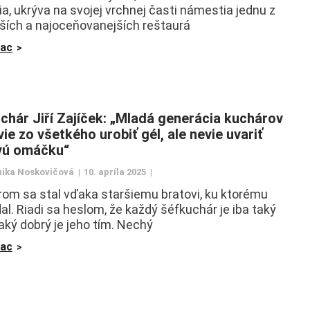
ia, ukrýva na svojej vrchnej časti námestia jednu z
jších a najoceňovanejších reštaurá
iac
chár Jiří Zajíček: „Mladá generácia kuchárov
ie zo všetkého urobiť gél, ale nevie uvariť
vú omáčku“
ika Noskovičová
10. apríla 2025
om sa stal vďaka staršiemu bratovi, ku ktorému
dal. Riadi sa heslom, že každý šéfkuchár je iba taký
 aký dobrý je jeho tím. Nechý
iac