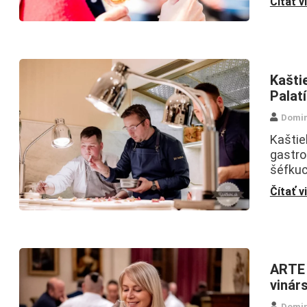
Čítať v
Kašti
Palat
Domin
Kaštie
gastro
šéfkuc
Čítať v
ARTE 
vinár
Domin