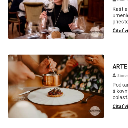
Kaštie
umenie
priesto
Čítať v
ARTE 
Simo
Podkar
šikovný
oblasť.
Čítať v