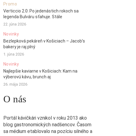
Promo
Verticcio 2.0: Po jedenástich rokoch sa
legenda Bulváru sťahuje. Stále
22. júna 2026
Novinky
Bezlepková pekáreň v Košiciach – Jacob’s
bakery je raj plný
1. júna 2026
Novinky
Najlepšie kaviarne v Košiciach: Kam na
výberovú kávu, brunch aj
26. mája 2026
O nás
Portál kávičkári vznikol v roku 2013 ako
blog gastronomických nadšencov. Časom
sa médium etablovalo na pozíciu silného a