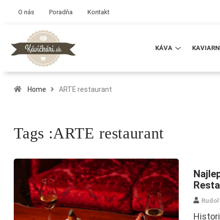
O nás
Poradňa
Kontakt
KÁVA
KAVIARN
Home
ARTE restaurant
Tags :ARTE restaurant
Najle
Resta
Rudol
Histor