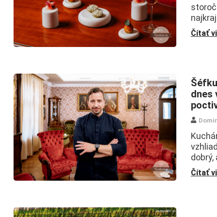
storoč
najkra
Čítať v
Šéfku
dnes v
pocti
Domin
Kuchár
vzhlia
dobrý,
Čítať v