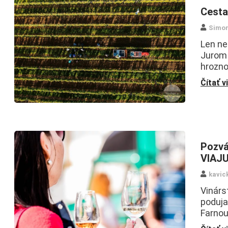
Cesta
Simo
Len ne
Jurom 
hrozno
Čítať v
Pozvá
VIAJ
kavic
Vinárs
poduja
Farnou