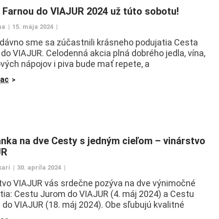
 Farnou do VIAJUR 2024 už túto sobotu!
na
15. mája 2024
dávno sme sa zúčastnili krásneho podujatia Cesta
do VIAJUR. Celodenná akcia plná dobrého jedla, vína,
vých nápojov i piva bude mať repete, a
iac
nka na dve Cesty s jedným cieľom – vinárstvo
UR
kari
30. apríla 2024
tvo VIAJUR vás srdečne pozýva na dve výnimočné
tia: Cestu Jurom do VIAJUR (4. máj 2024) a Cestu
 do VIAJUR (18. máj 2024). Obe sľubujú kvalitné