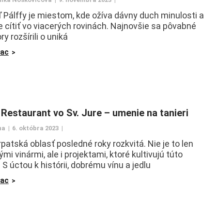
ľ Pálffy je miestom, kde ožíva dávny duch minulosti a
 cítiť vo viacerých rovinách. Najnovšie sa pôvabné
ry rozšírili o uniká
iac
Restaurant vo Sv. Jure – umenie na tanieri
na
6. októbra 2023
patská oblasť posledné roky rozkvitá. Nie je to len
mi vinármi, ale i projektami, ktoré kultivujú túto
 S úctou k histórii, dobrému vínu a jedlu
iac