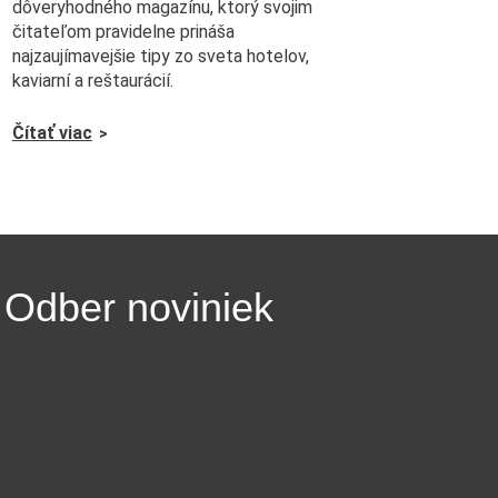
dôveryhodného magazínu, ktorý svojim
čitateľom pravidelne prináša
najzaujímavejšie tipy zo sveta hotelov,
kaviarní a reštaurácií.
Čítať viac
Odber noviniek