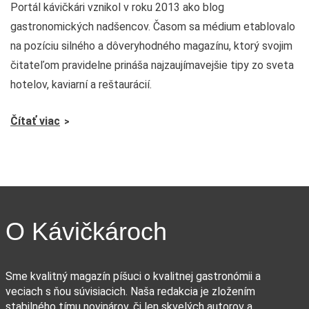
Portál kávičkári vznikol v roku 2013 ako blog
gastronomických nadšencov. Časom sa médium etablovalo
na pozíciu silného a dôveryhodného magazínu, ktorý svojim
čitateľom pravidelne prináša najzaujímavejšie tipy zo sveta
hotelov, kaviarní a reštaurácií.
Čítať viac
O Kávičkároch
Sme kvalitný magazín píšuci o kvalitnej gastronómii a
veciach s ňou súvisiacich. Naša redakcia je zložením
stabilného tímu novinárov, či len skvelých autorov a