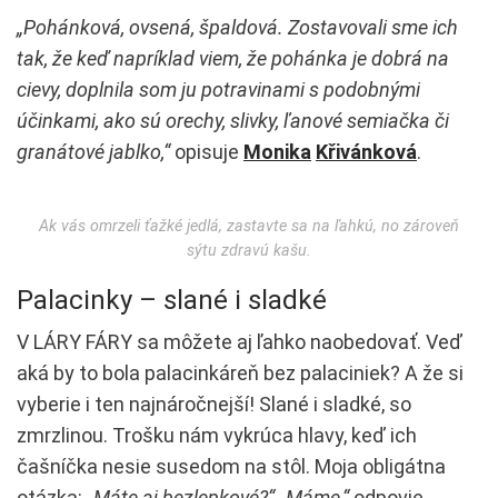
„Pohánková, ovsená, špaldová. Zostavovali sme ich
tak, že keď napríklad viem, že pohánka je dobrá na
cievy, doplnila som ju potravinami s podobnými
účinkami, ako sú orechy, slivky, ľanové semiačka či
granátové jablko,“
opisuje
Monika
Křivánková
.
Ak vás omrzeli ťažké jedlá, zastavte sa na ľahkú, no zároveň
sýtu zdravú kašu.
Palacinky – slané i sladké
V LÁRY FÁRY sa môžete aj ľahko naobedovať. Veď
aká by to bola palacinkáreň bez palaciniek? A že si
vyberie i ten najnáročnejší! Slané i sladké, so
zmrzlinou. Trošku nám vykrúca hlavy, keď ich
čašníčka nesie susedom na stôl. Moja obligátna
otázka:
„Máte aj bezlepkové?“ „Máme,“
odpovie