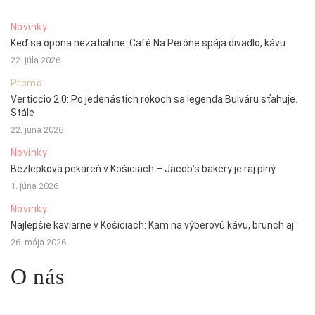
Novinky
Keď sa opona nezatiahne: Café Na Peróne spája divadlo, kávu
22. júla 2026
Promo
Verticcio 2.0: Po jedenástich rokoch sa legenda Bulváru sťahuje.
Stále
22. júna 2026
Novinky
Bezlepková pekáreň v Košiciach – Jacob’s bakery je raj plný
1. júna 2026
Novinky
Najlepšie kaviarne v Košiciach: Kam na výberovú kávu, brunch aj
26. mája 2026
O nás