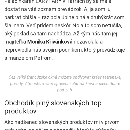
Palacinkáreň LÁRY FÁRY v Tatrách by sa mala
dostať na váš zoznam prevádzok. Aj ja som ju
párkrát obišla – raz bola úplne plná a druhýkrát som
šla inam. Veď prídem neskôr. No a to som netušila,
aký poklad sa tam nachádza. Až kým nás tam jej
majiteľka
Monika Křivánková
nezavolala a
nepreviedla nás svojím podnikom, ktorý prevádzkuje
s manželom Petrom.
Cez veľké francúzske okná môžete obdivovať krásy tatranskej
prírody. Atmosféru vám spríjemní chutná káva a niečo dobré
pod zub.
Obchodík plný slovenských top
produktov
Ako nadšenec slovenských produktov mi v prvom