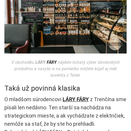
V obchodíku
LÁRY
FÁRY
nájdete bohatý výber slovenských
produktov a navyše si na pamiatku môžete kúpiť aj milé
suveníry z Tatier.
Taká už povinná klasika
O mladšom súrodencovi
LÁRY FÁRY
z Trenčína sme
písali len nedávno. Ten starší sa nachádza na
strategickom mieste, a ak vychádzate z električiek,
nemôže sa stať, že by ste ho prehliadli.