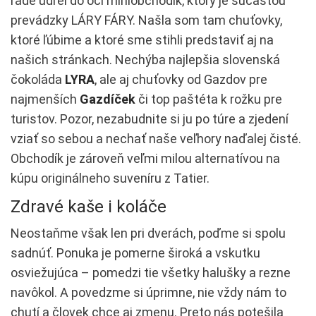
rade udrel do očí miniobchodík, ktorý je súčasťou
prevádzky LÁRY FÁRY. Našla som tam chuťovky,
ktoré ľúbime a ktoré sme stihli predstaviť aj na
našich stránkach. Nechýba najlepšia slovenská
čokoláda
LYRA
, ale aj chuťovky od Gazdov pre
najmenších
Gazdíček
či top paštéta k rožku pre
turistov. Pozor, nezabudnite si ju po túre a zjedení
vziať so sebou a nechať naše veľhory naďalej čisté.
Obchodík je zároveň veľmi milou alternatívou na
kúpu originálneho suveníru z Tatier.
Zdravé kaše i koláče
Neostaňme však len pri dverách, poďme si spolu
sadnúť. Ponuka je pomerne široká a vskutku
osviežujúca – pomedzi tie všetky halušky a rezne
navôkol. A povedzme si úprimne, nie vždy nám to
chutí a človek chce aj zmenu. Preto nás potešila