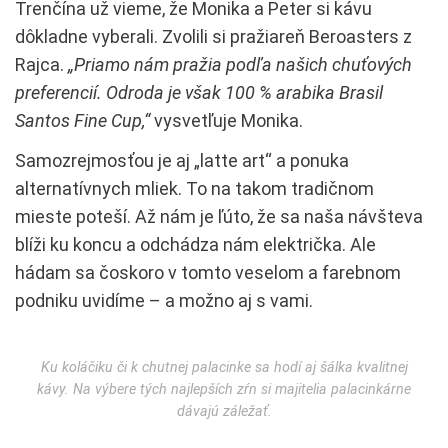
Trenčína už vieme, že Monika a Peter si kávu
dôkladne vyberali. Zvolili si pražiareň Beroasters z
Rajca.
„Priamo nám pražia podľa našich chuťových
preferencií. Odroda je však 100 % arabika Brasil
Santos Fine Cup,“
vysvetľuje Monika.
Samozrejmosťou je aj „latte art“ a ponuka
alternatívnych mliek. To na takom tradičnom
mieste poteší. Až nám je ľúto, že sa naša návšteva
blíži ku koncu a odchádza nám električka. Ale
hádam sa čoskoro v tomto veselom a farebnom
podniku uvidíme – a možno aj s vami.
Ku koláčiku či k chutnej palacinke sa hodí aj šálka kvalitnej
kávy. Na výbere tých najlepších zŕn si majitelia palacinkárne
dávajú záležať.