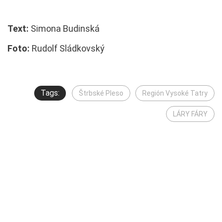
Text:
Simona Budinská
Foto:
Rudolf Sládkovský
Tags:
Štrbské Pleso
Región Vysoké Tatry
LÁRY FÁRY