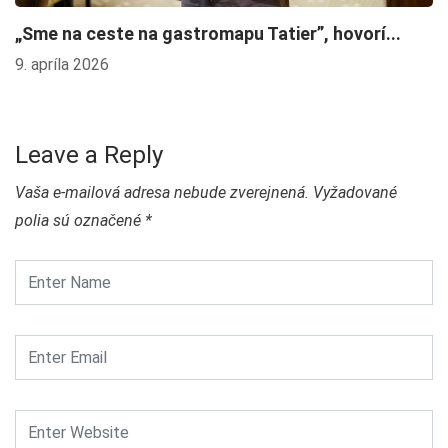
„Sme na ceste na gastromapu Tatier”, hovorí...
W
n
9. apríla 2026
23
Leave a Reply
Vaša e-mailová adresa nebude zverejnená.
Vyžadované
polia sú označené
*