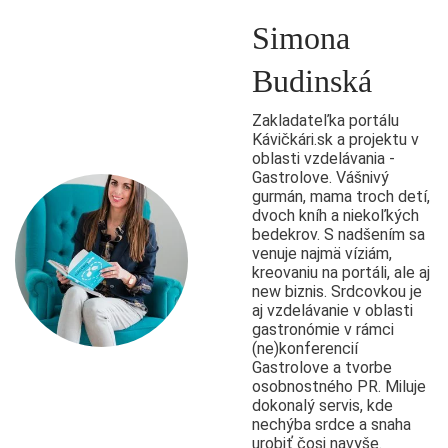
Simona
Budinská
Zakladateľka portálu
Kávičkári.sk a projektu v
oblasti vzdelávania -
Gastrolove. Vášnivý
gurmán, mama troch detí,
dvoch kníh a niekoľkých
bedekrov. S nadšením sa
venuje najmä víziám,
kreovaniu na portáli, ale aj
new biznis. Srdcovkou je
aj vzdelávanie v oblasti
gastronómie v rámci
(ne)konferencií
Gastrolove a tvorbe
osobnostného PR. Miluje
dokonalý servis, kde
nechýba srdce a snaha
urobiť čosi navyše.