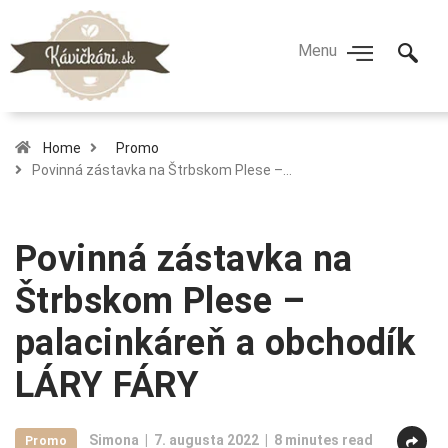
Home
Promo
Povinná zástavka na Štrbskom Plese –…
Povinná zástavka na
Štrbskom Plese –
palacinkáreň a obchodík
LÁRY FÁRY
Simona
7. augusta 2022
8 minutes read
Promo