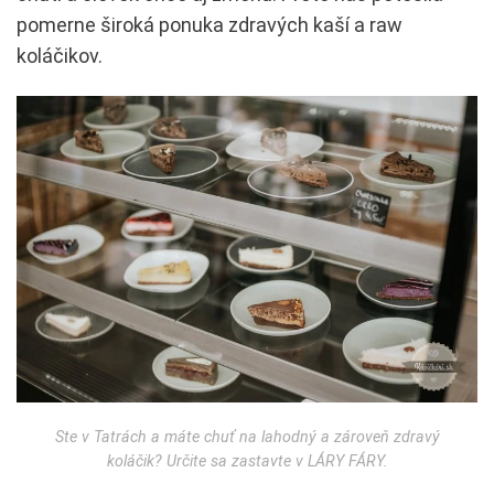
pomerne široká ponuka zdravých kaší a raw
koláčikov.
Ste v Tatrách a máte chuť na lahodný a zároveň zdravý
koláčik? Určite sa zastavte v LÁRY FÁRY.