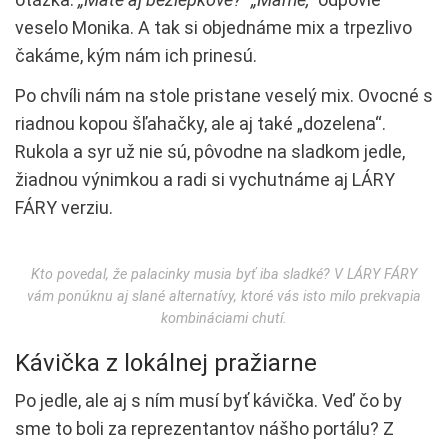
veselo Monika. A tak si objednáme mix a trpezlivo
čakáme, kým nám ich prinesú.
Po chvíli nám na stole pristane veselý mix. Ovocné s
riadnou kopou šľahačky, ale aj také „dozelena“.
Rukola a syr už nie sú, pôvodne na sladkom jedle,
žiadnou výnimkou a radi si vychutnáme aj LÁRY
FÁRY verziu.
Kto povedal, že palacinky musia byť iba sladké? V LÁRY FÁRY
vám ponúknu aj slané alternatívy, ktoré vás isto milo prekvapia
kombináciami chutí.
Kávička z lokálnej pražiarne
Po jedle, ale aj s ním musí byť kávička. Veď čo by
sme to boli za reprezentantov nášho portálu? Z