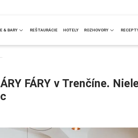
E & BARY
REŠTAURÁCIE
HOTELY
ROZHOVORY
RECEPT
v…
LÁRY FÁRY v Trenčíne. Niel
ac