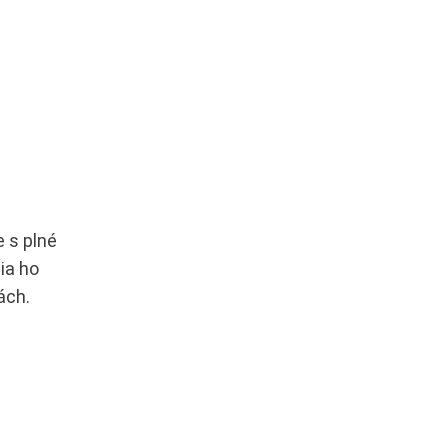
e s plné
ia ho
ách.