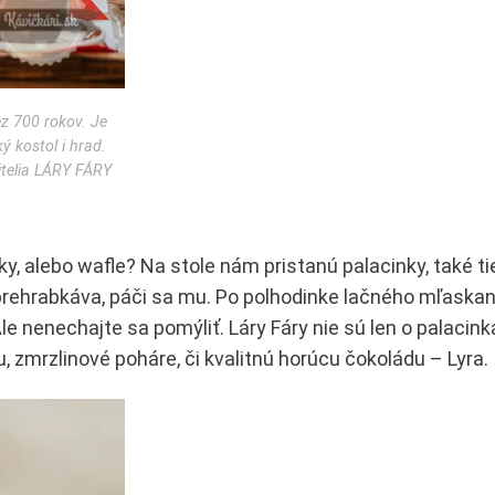
z 700 rokov. Je
ký kostol i hrad.
itelia LÁRY FÁRY
y, alebo wafle? Na stole nám pristanú palacinky, také ti
sa prehrabkáva, páči sa mu. Po polhodinke lačného mľaskan
nenechajte sa pomýliť. Láry Fáry nie sú len o palacink
, zmrzlinové poháre, či kvalitnú horúcu čokoládu – Lyra.