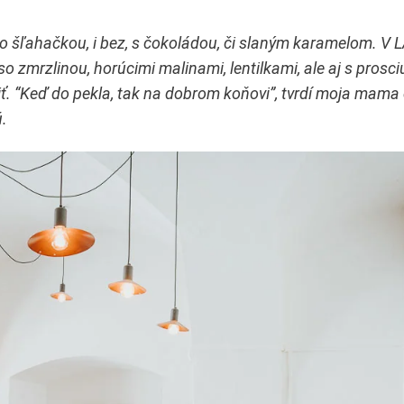
, so šľahačkou, i bez, s čokoládou, či slaným karamelom. V
zmrzlinou, horúcimi malinami, lentilkami, ale aj s prosciu
 “Keď do pekla, tak na dobrom koňovi”, tvrdí moja mama c
.