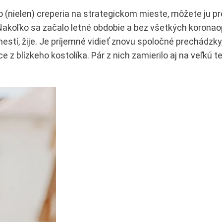
 (nielen) creperia na strategickom mieste, môžete ju pr
. Nakoľko sa začalo letné obdobie a bez všetkých koronao
stí, žije. Je príjemné vidieť znovu spoločné prechádzk
e z blízkeho kostolíka. Pár z nich zamierilo aj na veľkú t