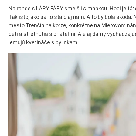
Na rande s LÁRY FÁRY sme šli s mapkou. Hoci je táto
Tak isto, ako sa to stalo aj nám. A to by bola škoda
mesto Trenčín na korze, konkrétne na Mierovom náme
detí a stretnutia s priateľmi. Ale aj dámy vychádzajúc
lemujú kvetináče s bylinkami.