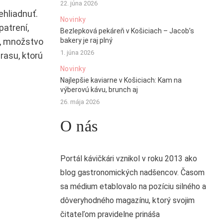
22. júna 2026
ehliadnuť.
Novinky
patrení,
Bezlepková pekáreň v Košiciach – Jacob’s
y, množstvo
bakery je raj plný
1. júna 2026
erasu, ktorú
Novinky
Najlepšie kaviarne v Košiciach: Kam na
výberovú kávu, brunch aj
26. mája 2026
O nás
Portál kávičkári vznikol v roku 2013 ako
blog gastronomických nadšencov. Časom
sa médium etablovalo na pozíciu silného a
dôveryhodného magazínu, ktorý svojim
čitateľom pravidelne prináša