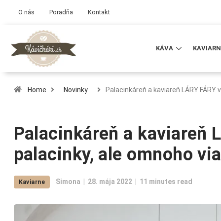
O nás
Poradňa
Kontakt
KÁVA
KAVIARN
Home
Novinky
Palacinkáreň a kaviareň LÁRY FÁRY 
Palacinkáreň a kaviareň 
palacinky, ale omnoho vi
Simona
28. mája 2022
11 minutes read
Kaviarne