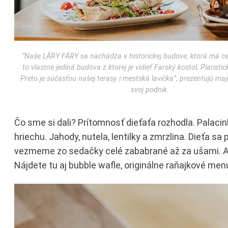
“Naše LÁRY FÁRY sa nachádza v historickej budove, ktorá má ce
to vlastne jediná budova z ktorej je vidieť Farský kostol, Piaristic
Preto je súčasťou našej terasy i mestská lavička”, prezentujú maj
svoj podnik.
Čo sme si dali? Prítomnosť dieťaťa rozhodla. Palacink
hriechu. Jahody, nutela, lentilky a zmrzlina. Dieťa 
vezmeme zo sedačky celé zababrané až za ušami. Ale 
Nájdete tu aj bubble wafle, originálne raňajkové menu