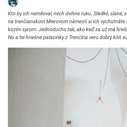
Kto by ich nemiloval, nech dvihne ruku. Sladké, slané
na trenčianskom Mierovom námestí si ich vychutnáte so 
kozím syrom. Jednoducho tak, ako keď sa už má hrešiť.
No a tie hriešne palacinky z Trenčína veru dobrý kôň sú