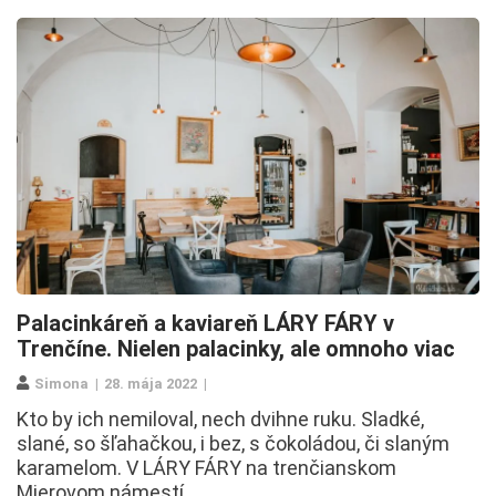
Palacinkáreň a kaviareň LÁRY FÁRY v
Trenčíne. Nielen palacinky, ale omnoho viac
Simona
28. mája 2022
Kto by ich nemiloval, nech dvihne ruku. Sladké,
slané, so šľahačkou, i bez, s čokoládou, či slaným
karamelom. V LÁRY FÁRY na trenčianskom
Mierovom námestí