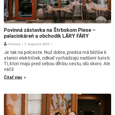
Povinná zástavka na Štrbskom Plese –
palacinkáreň a obchodík LÁRY FÁRY
Simona
7. augusta 2022
Je tak na polceste. Nuž dobre, predsa má bližšie k
stanici električiek, odkiaľ vychádzajú nadšení turisti.
Tí, ktorí majú pred sebou dlhšiu cestu, idú skoro. Ale
väčš
Čítať viac