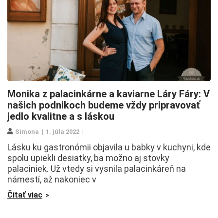
Monika z palacinkárne a kaviarne Láry Fáry: V
našich podnikoch budeme vždy pripravovať
jedlo kvalitne a s láskou
Simona
1. júla 2022
Lásku ku gastronómii objavila u babky v kuchyni, kde
spolu upiekli desiatky, ba možno aj stovky
palaciniek. Už vtedy si vysnila palacinkáreň na
námestí, až nakoniec v
Čítať viac