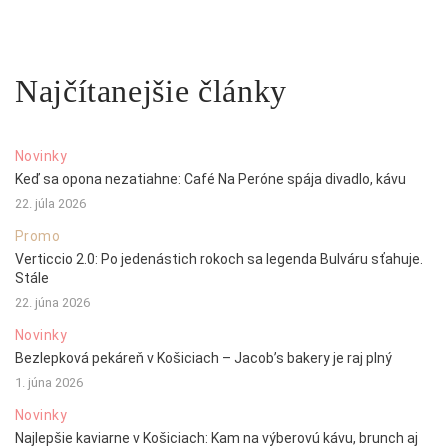
Najčítanejšie články
Novinky
Keď sa opona nezatiahne: Café Na Peróne spája divadlo, kávu
22. júla 2026
Promo
Verticcio 2.0: Po jedenástich rokoch sa legenda Bulváru sťahuje.
Stále
22. júna 2026
Novinky
Bezlepková pekáreň v Košiciach – Jacob’s bakery je raj plný
1. júna 2026
Novinky
Najlepšie kaviarne v Košiciach: Kam na výberovú kávu, brunch aj