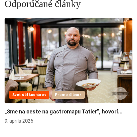
Odporúčané články
M
V
10
Svet šéfkuchárov
Promo článok
„Sme na ceste na gastromapu Tatier”, hovorí...
9. apríla 2026