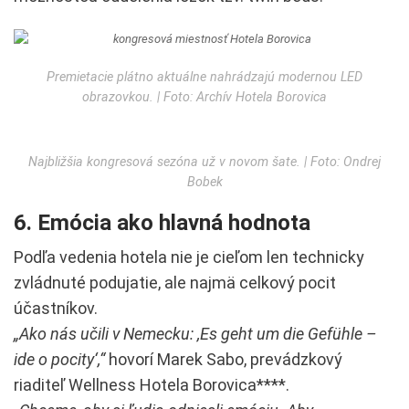
Premietacie plátno aktuálne nahrádzajú modernou LED
obrazovkou. | Foto: Archív Hotela Borovica
Najbližšia kongresová sezóna už v novom šate. | Foto: Ondrej
Bobek
6. Emócia ako hlavná hodnota
Podľa vedenia hotela nie je cieľom len technicky
zvládnuté podujatie, ale najmä celkový pocit
účastníkov.
„Ako nás učili v Nemecku: ,Es geht um die Gefühle –
ide o pocity‘,“
hovorí Marek Sabo, prevádzkový
riaditeľ Wellness Hotela Borovica****.