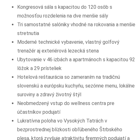
Kongresová sála s kapacitou do 120 osôb s
možnosťou rozdelenia na dve menšie sály
Tri samostatné salóniky vhodné na rokovania a menšie
stretnutia
Moderné technické vybavenie, vlastný golfový
trenažér aj exteriérová lezecká stena
Ubytovanie v 46 izbách a apartmánoch s kapacitou 92
lôžok a 29 prísteliek
Hotelová reštaurácia so zameraním na tradičnú
slovenskú a európsku kuchyňu, sezónne menu, lokálne
suroviny a zdravý životný štýl
Neobmedzený vstup do wellness centra pre
účastníkov podujatí
Lukratívna poloha vo Vysokých Tatrách v
bezprostrednej blízkosti obľúbeného Štrbského
plesa, ktorá zvyšuje atraktivitu firemných podujatí a