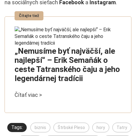
na sociálnych sieťach
Facebook
a
Instagram
.
„Nemusíme byť najväčší, ale
najlepší“ – Erik Semaňák o
ceste Tatranského čaju a jeho
legendárnej tradícii
Čítať viac >
Tags:
biznis
Štrbské Pleso
hory
Tatry