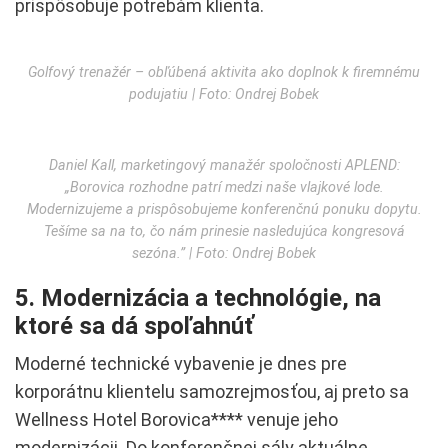
prispôsobuje potrebám klienta.
Golfový trenažér – obľúbená aktivita ako doplnok k firemnému
podujatiu | Foto: Ondrej Bobek
Daniel Kall, marketingový manažér spoločnosti APLEND:
„Borovica rozhodne patrí medzi naše vlajkové lode.
Modernizujeme a prispôsobujeme konferenčnú ponuku dopytu.
Tešíme sa na to, čo nám prinesie nasledujúca kongresová
sezóna.” | Foto: Ondrej Bobek
5. Modernizácia a technológie, na
ktoré sa dá spoľahnúť
Moderné technické vybavenie je dnes pre
korporátnu klientelu samozrejmosťou, aj preto sa
Wellness Hotel Borovica**** venuje jeho
modernizácii. Do konferenčnej sály aktuálne