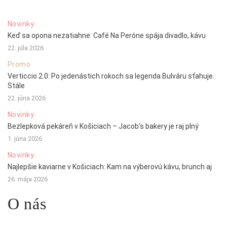
Novinky
Keď sa opona nezatiahne: Café Na Peróne spája divadlo, kávu
22. júla 2026
Promo
Verticcio 2.0: Po jedenástich rokoch sa legenda Bulváru sťahuje.
Stále
22. júna 2026
Novinky
Bezlepková pekáreň v Košiciach – Jacob’s bakery je raj plný
1. júna 2026
Novinky
Najlepšie kaviarne v Košiciach: Kam na výberovú kávu, brunch aj
26. mája 2026
O nás