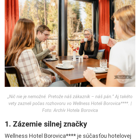
„Nič nie je nemožné. Pretože náš zákazník – náš pán.” Aj takéto
vety zazneli počas rozhovoru vo Wellness Hoteli Borovica****. |
Foto: Archív Hotela Borovica
1. Zázemie silnej značky
Wellness Hotel Borovica**** je súčasťou hotelovej