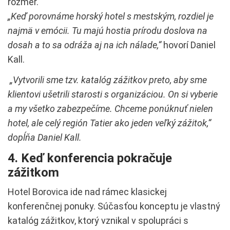
rozmer.
„Keď porovnáme horský hotel s mestským, rozdiel je
najmä v emócii. Tu majú hostia prírodu doslova na
dosah a to sa odráža aj na ich nálade,“
hovorí Daniel
Kall.
„Vytvorili sme tzv. katalóg zážitkov preto, aby sme
klientovi ušetrili starosti s organizáciou. On si vyberie
a my všetko zabezpečíme. Chceme ponúknuť nielen
hotel, ale celý región Tatier ako jeden veľký zážitok,“
dopĺňa Daniel Kall.
4. Keď konferencia pokračuje
zážitkom
Hotel Borovica ide nad rámec klasickej
konferenčnej ponuky. Súčasťou konceptu je vlastný
katalóg zážitkov, ktorý vznikal v spolupráci s