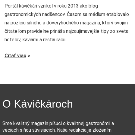
Portál kávičkári vznikol v roku 2013 ako blog
gastronomických nadšencov. Časom sa médium etablovalo
na pozíciu silného a dôveryhodného magazínu, ktorý svojim
čitateľom pravidelne prináša najzaujímavejšie tipy zo sveta
hotelov, kaviarní a reštaurácií.
Čítať viac
O Kávičkároch
Sme kvalitný magazín píšuci o kvalitnej gastronómii a
veciach s ňou súvisiacich. Naša redakcia je zložením