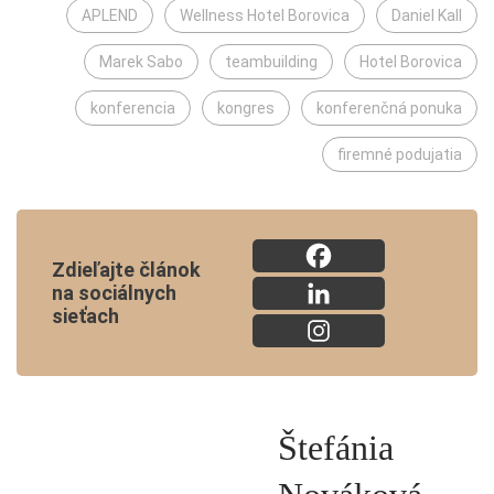
APLEND
Wellness Hotel Borovica
Daniel Kall
Marek Sabo
teambuilding
Hotel Borovica
konferencia
kongres
konferenčná ponuka
firemné podujatia
Zdieľajte článok
na sociálnych
sieťach
Štefánia