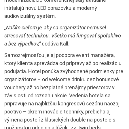
inštalujú novú LED obrazovku a moderný
audiovizuálny systém.
„Naším cieľom je, aby sa organizátor nemusel
stresovať technikou. Všetko má fungovať spoľahlivo
a bez výpadkov,“
dodáva Kall.
Samozrejmosťou je aj podpora event manažéra,
ktorý klienta sprevádza od prípravy až po realizáciu
podujatia. Hotel ponúka zvýhodnené podmienky pre
organizátorov – od welcome drinku cez bonusové
vouchery až po bezplatné prenájmy priestorov v
závislosti od rozsahu akcie. Vedenia hotela sa
pripravuje na najbližšiu kongresovú sezónu naozaj
poctivo – okrem inovácie techniky, prebieha aj
výmena postelí z klasických double na postele s
možnosťou oddelenia lôžok tzv. twin beds.