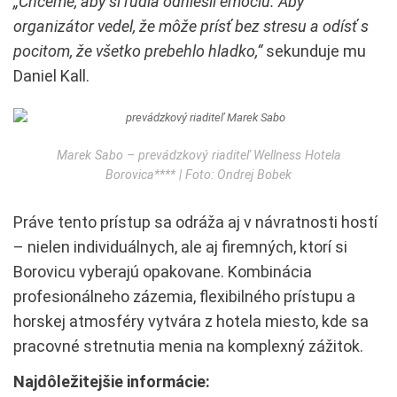
„Chceme, aby si ľudia odniesli emóciu. Aby
organizátor vedel, že môže prísť bez stresu a odísť s
pocitom, že všetko prebehlo hladko,“
sekunduje mu
Daniel Kall.
Marek Sabo – prevádzkový riaditeľ Wellness Hotela
Borovica**** | Foto: Ondrej Bobek
Práve tento prístup sa odráža aj v návratnosti hostí
– nielen individuálnych, ale aj firemných, ktorí si
Borovicu vyberajú opakovane. Kombinácia
profesionálneho zázemia, flexibilného prístupu a
horskej atmosféry vytvára z hotela miesto, kde sa
pracovné stretnutia menia na komplexný zážitok.
Najdôležitejšie informácie: