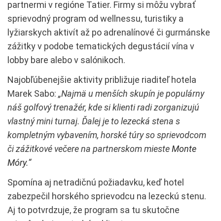
partnermi v regióne Tatier. Firmy si môžu vybrať
sprievodný program od wellnessu, turistiky a
lyžiarskych aktivít až po adrenalínové či gurmánske
zážitky v podobe tematických degustácií vína v
lobby bare alebo v salónikoch.
Najobľúbenejšie aktivity približuje riaditeľ hotela
Marek Sabo:
„Najmä u menších skupín je populárny
náš golfový trenažér, kde si klienti radi zorganizujú
vlastný mini turnaj. Ďalej je to lezecká stena s
kompletným vybavením, horské túry so sprievodcom
či zážitkové večere na partnerskom mieste
Monte
Móry
.“
Spomína aj netradičnú požiadavku, keď hotel
zabezpečil horského sprievodcu na lezeckú stenu.
Aj to potvrdzuje, že program sa tu skutočne