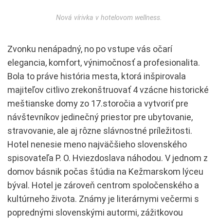
Nová vírivka v hotelovom wellness.
Zvonku nenápadný, no po vstupe vás očarí
elegancia, komfort, výnimočnosť a profesionalita.
Bola to práve história mesta, ktorá inšpirovala
majiteľov citlivo zrekonštruovať 4 vzácne historické
meštianske domy zo 17.storočia a vytvoriť pre
návštevníkov jedinečný priestor pre ubytovanie,
stravovanie, ale aj rôzne slávnostné príležitosti.
Hotel nenesie meno najväčšieho slovenského
spisovateľa P. O. Hviezdoslava náhodou. V jednom z
domov básnik počas štúdia na Kežmarskom lýceu
býval. Hotel je zároveň centrom spoločenského a
kultúrneho života. Známy je literárnymi večermi s
poprednými slovenskými autormi, zážitkovou