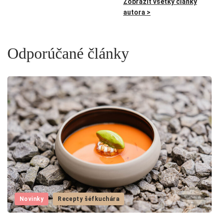
Zobraziť všetky články
autora >
Odporúčané články
Novinky
Recepty šéfkuchára