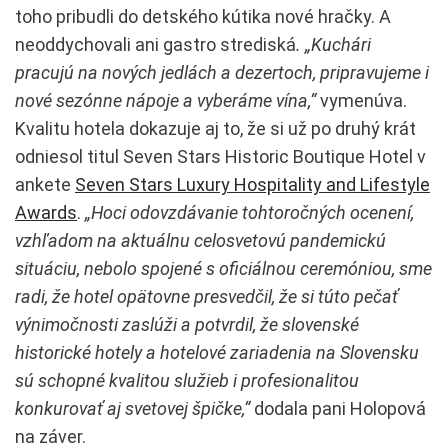
toho pribudli do detského kútika nové hračky. A
neoddychovali ani gastro strediská
. „Kuchári
pracujú na nových jedlách a dezertoch, pripravujeme i
nové sezónne nápoje a vyberáme vína,“
vymenúva.
Kvalitu hotela dokazuje aj to, že si už po druhý krát
odniesol titul Seven Stars Historic Boutique Hotel v
ankete
Seven Stars Luxury Hospitality and Lifestyle
Awards
.
„Hoci odovzdávanie tohtoročných ocenení,
vzhľadom na aktuálnu celosvetovú pandemickú
situáciu, nebolo spojené s oficiálnou ceremóniou, sme
radi, že hotel opätovne presvedčil, že si túto pečať
výnimočnosti zaslúži a potvrdil, že slovenské
historické hotely a hotelové zariadenia na Slovensku
sú schopné kvalitou služieb i profesionalitou
konkurovať aj svetovej špičke,“
dodala pani Holopová
na záver.