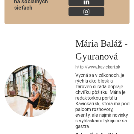
na sociálnych
sieťach
Mária Baláž -
Gyuranová
http://www.kavickari.sk
Vyzná sa v zákonoch, je
rýchla ako blesk a
zároveň si rada dopraje
chvíľku pôžitku. Mária je
redaktorkou portálu
Kávičkári.sk, ktorá má pod
palcom rozhovory,
eventy, ale najmä novinky
s vyhláškami týkajúce sa
gastra.