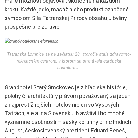
máte možnosť objavovať skutočne na každom
kroku. Každé jedlo, masáž alebo produkt označené
symbolom Sila Tatranskej Prírody obsahujú byliny
prospešné pre zdravie.
Tatranská Lomnica sa na začiatku 20. storočia stala zdravotno-
rekreačným centrom, v ktorom sa stretávala európska
aristokracia.
Grandhotel Starý Smokovec je z hľadiska histórie,
polohy či architektúry právom považovaný za jeden
z najprestížnejších hotelov nielen vo Vysokých
Tatrách, ale aj na Slovensku. Navštívili ho mnohé
významné osobnosti – saský korunný princ Fridrich
August, československý prezident Eduard Beneš,