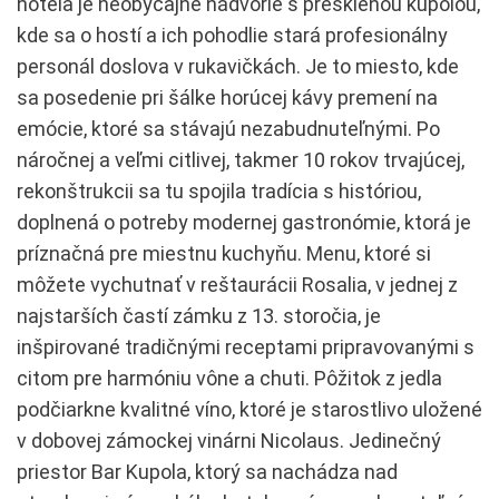
hotela je neobyčajné nádvorie s presklenou kupolou,
kde sa o hostí a ich pohodlie stará profesionálny
personál doslova v rukavičkách. Je to miesto, kde
sa posedenie pri šálke horúcej kávy premení na
emócie, ktoré sa stávajú nezabudnuteľnými. Po
náročnej a veľmi citlivej, takmer 10 rokov trvajúcej,
rekonštrukcii sa tu spojila tradícia s históriou,
doplnená o potreby modernej gastronómie, ktorá je
príznačná pre miestnu kuchyňu. Menu, ktoré si
môžete vychutnať v reštaurácii Rosalia, v jednej z
najstarších častí zámku z 13. storočia, je
inšpirované tradičnými receptami pripravovanými s
citom pre harmóniu vône a chuti. Pôžitok z jedla
podčiarkne kvalitné víno, ktoré je starostlivo uložené
v dobovej zámockej vinárni Nicolaus. Jedinečný
priestor Bar Kupola, ktorý sa nachádza nad