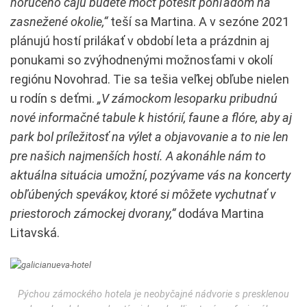
horúceho čaju budete môcť potešiť pohľadom na
zasnežené okolie,“
teší sa Martina. A v sezóne 2021
plánujú hostí prilákať v období leta a prázdnin aj
ponukami so zvýhodnenými možnosťami v okolí
regiónu Novohrad. Tie sa tešia veľkej obľube nielen
u rodín s deťmi.
„V zámockom lesoparku pribudnú
nové informačné tabule k histórií, faune a flóre, aby aj
park bol príležitosť na výlet a objavovanie a to nie len
pre našich najmenších hostí. A akonáhle nám to
aktuálna situácia umožní, pozývame vás na koncerty
obľúbených spevákov, ktoré si môžete vychutnať v
priestoroch zámockej dvorany,“
dodáva Martina
Litavská.
Pýchou zámockého hotela je neobyčajné nádvorie s presklenou