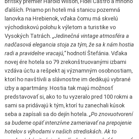
britský premiér Harold Wilson, Fidel Castro a mnoho
ďalších. Priamo pri hoteli má stanicu pozemná
lanovka na Hrebienok, vďaka čomu má skvelú
východiskovú polohu k výletom a turistike vo
Vysokých Tatrách.
„Jedinečná vintage atmosféra a
nadčasová elegancia stoja za tým, že sa k nám hostia
radi a pravidelne vracajú,“
hodnotí Štefánia. Vďaka
novej ére hotela so 79 zrekonštruovanými izbami
vzdáva úctu a rešpekt aj významným osobnostiam,
ktorí ho navštívili a slávnostne im dedikujú vybrané
izby a apartmány. Hostia tak majú možnosť
predstavovať si, ako to tu vyzeralo pred 100 rokmi a
sami sa pridávajú k tým, ktorí tu zanechali kúsok
seba a zapísali sa do dejín hotela.
„Po znovuotvorení
sa budeme opäť intenzívne zameriavať na prepojenie
hotelov s výhodami v našich strediskách. Ak to