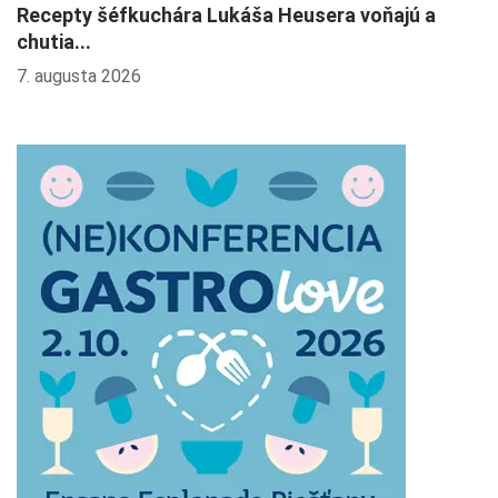
Recepty šéfkuchára Lukáša Heusera voňajú a
L
chutia...
4.
7. augusta 2026