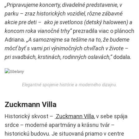
„Pripravujeme koncerty, divadelné predstavenie, v
parku – zraz historických vozidiel, rôzne zábavné
akcie pre deti – ako je svetlonos (detský haloween) a
koncom roka vianočné trhy“
prezradila viac o plánoch
Adriana.
„A samozrejme sa tešíme na to, že budeme
môcť byť s vami pri výnimočných chvíľach v živote –
pri svadbách, krstinách, rodinných oslavách,“
dodala.
Elegantné spojenie histórie a moderného dizajnu.
Zuckmann Villa
Historický skvost –
Zuckmann Villa
, v sebe spája
srdce – moderné apartmány a krásnu tvár –
historickú budovu. Je situovaná priamo v centre