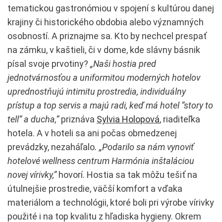
tematickou gastronómiou v spojení s kultúrou danej
krajiny či historického obdobia alebo významných
osobností. A priznajme sa. Kto by nechcel prespať
na zámku, v kaštieli, či v dome, kde slávny básnik
písal svoje prvotiny?
„Naši hostia pred
jednotvárnosťou a uniformitou moderných hotelov
uprednostňujú intimitu prostredia, individuálny
prístup a top servis a majú radi, keď má hotel “story to
tell” a ducha,“
priznáva
Sylvia Holopová
, riaditeľka
hotela. A v hoteli sa ani počas obmedzenej
prevádzky, nezaháľalo
. „Podarilo sa nám vynoviť
hotelové wellness centrum Harmónia inštaláciou
novej vírivky,“
hovorí. Hostia sa tak môžu tešiť na
útulnejšie prostredie, väčší komfort a vďaka
materiálom a technológii, ktoré boli pri výrobe vírivky
použité i na top kvalitu z hľadiska hygieny. Okrem