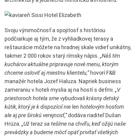
Svoju výnimočnosť a spojitosť s históriou
podčiarkuje aj tým, že z vyhliadkovej terasy a
reštaurácie môžete na hradnej skale vidieť unikátny,
takmer 2 000 rokov starý rímsky nápis.
„Náš tím
kuchárov aktuálne pripravuje nové menu, ktorým
chceme osloviť aj miestnu klientelu,“
hovorí F&B
manažér hotela Jozef Haluza. Napriek business
zameraniu v hoteli myslia aj na hostí s deťmi.
„V
priestoroch hotela sme vybudovali krásny detský
kútik, ktorý je k dispozícií nie len hotelovým hosťom
ale aj pre širokú verejnosť,“
dodáva riaditeľ Dušan
Hrúza.
„Už teraz sa tešíme na chvíľu, keď ožijú naše
prevádzky a budeme môcť opäť privítať všetkých