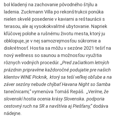
bol kladený na zachovanie pôvodného štýlu a
ladenia. Zuckmann Villa po rekonštrukcii ponúka
nielen skvelé posedenie v kaviarni a reštaurácii s
terasou, ale aj vysokokvalitné ubytovanie. Napriek
kľúčovej polohe a rušnému životu mesta, ktorý ju
obklopuje, je v nej samozrejmosťou súkromie a
diskrétnosť. Hostia sa môžu v sezóne 2021 tešiť na
nový wellness so saunou a možnosťou využitia
rôznych vodných procedúr.
„Pred začiatkom letných
prázdnin pripravíme každoročné podujatie pre našich
klientov WINE Picknik, ktorý sa teší veľkej obľube a na
záver sezóny nebude chýbať Havana Night so Samba
tanečnicami,“
vymenúva Tomáš Repáš.
„Veríme, že
slovenskí hostia ocenia krásy Slovenska. podporia
cestovný ruch na SR a navštívia aj Piešťany,“
dodáva
nádejne.