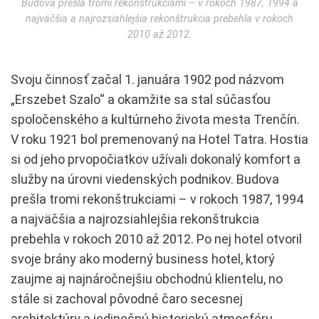
Budova prešla tromi rekonštrukciami – v rokoch 1987, 1994 a
najväčšia a najrozsiahlejšia rekonštrukcia prebehla v rokoch
2010 až 2012.
Svoju činnosť začal 1. januára 1902 pod názvom
„Erszebet Szalo“ a okamžite sa stal súčasťou
spoločenského a kultúrneho života mesta Trenčín.
V roku 1921 bol premenovaný na Hotel Tatra. Hostia
si od jeho prvopočiatkov užívali dokonalý komfort a
služby na úrovni viedenských podnikov. Budova
prešla tromi rekonštrukciami – v rokoch 1987, 1994
a najväčšia a najrozsiahlejšia rekonštrukcia
prebehla v rokoch 2010 až 2012. Po nej hotel otvoril
svoje brány ako moderný business hotel, ktorý
zaujme aj najnáročnejšiu obchodnú klientelu, no
stále si zachoval pôvodné čaro secesnej
architektúry a jedinečnú historickú atmosféru.