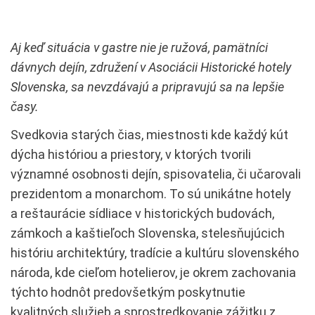
Aj keď situácia v gastre nie je ružová, pamätníci
dávnych dejín, združení v Asociácii Historické hotely
Slovenska, sa nevzdávajú a pripravujú sa na lepšie
časy.
Svedkovia starých čias, miestnosti kde každý kút
dýcha históriou a priestory, v ktorých tvorili
významné osobnosti dejín, spisovatelia, či učarovali
prezidentom a monarchom. To sú unikátne hotely
a reštaurácie sídliace v historických budovách,
zámkoch a kaštieľoch Slovenska, stelesňujúcich
históriu architektúry, tradície a kultúru slovenského
národa, kde cieľom hotelierov, je okrem zachovania
týchto hodnôt predovšetkým poskytnutie
kvalitných služieb a sprostredkovanie zážitku z