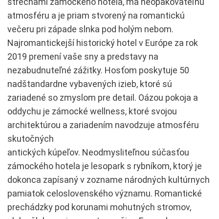
strechami zámockého hotela, má neopakovateľnú
atmosféru a je priam stvorený na romantickú
večeru pri západe slnka pod holým nebom.
Najromantickejší historický hotel v Európe za rok
2019 premení vaše sny a predstavy na
nezabudnuteľné zážitky. Hosťom poskytuje 50
nadštandardne vybavených izieb, ktoré sú
zariadené so zmyslom pre detail. Oázou pokoja a
oddychu je zámocké wellness, ktoré svojou
architektúrou a zariadením navodzuje atmosféru
skutočných
antických kúpeľov. Neodmysliteľnou súčasťou
zámockého hotela je lesopark s rybníkom, ktorý je
dokonca zapísaný v zozname národných kultúrnych
pamiatok celoslovenského významu. Romantické
prechádzky pod korunami mohutných stromov,