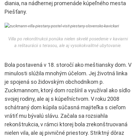
diania, na nádhernej promenáde kúpeľného mesta
Piešťany.
Villa po rekonštrukcii ponúka nielen skvelé posedenie v kaviarni
a reštaurácii s terasou, ale aj vysokokvalitné ubytovanie.
Bola postavená v 18. storočí ako meštiansky dom. V
minulosti slúžila mnohým účelom. Jej životná linka
je spojená so židovským obchodníkom p.
Zuckmannom, ktorý dom rozšíril a využíval ako sídlo
svojej rodiny, ale aj s kúpeľníctvom. V roku 2008
schátraný dom kúpila súčasná majiteľka s cieľom
vrátiť mu bývalú slávu. Začala sa rozsiahla
rekonštrukcia, v rámci ktorej bola zrekonštruovaná
nielen vila, ale aj pivničné priestory. Striktný dôraz