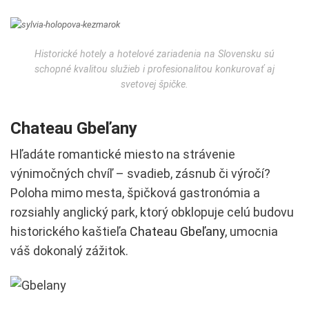
Historické hotely a hotelové zariadenia na Slovensku sú
schopné kvalitou služieb i profesionalitou konkurovať aj
svetovej špičke.
Chateau Gbeľany
Hľadáte romantické miesto na strávenie
výnimočných chvíľ – svadieb, zásnub či výročí?
Poloha mimo mesta, špičková gastronómia a
rozsiahly anglický park, ktorý obklopuje celú budovu
historického kaštieľa
Chateau Gbeľany
, umocnia
váš dokonalý zážitok.