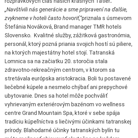
rozprávkových čias našich krásnych Tatier
.
„Navštívili nás generácie a sme pripravení na ďalšie,
zvykneme v hoteli často hovoriť,“
priznala s úsmevom
Štefánia Nováková, Brand manager TMR hotels
Slovensko. Kvalitné služby, zážitková gastronómia,
personál, ktorý pozná priania svojich hostí sú piliere,
na ktorých majestátny hotel stojí. Tatranská
Lomnica sa na začiatku 20. storočia stala
zdravotno-rekreačným centrom, v ktorom sa
stretávala európska aristokracia. Boli tu postavené
liečebné kúpele a nesmelo chýbať ani prepychové
ubytovanie. Dnes sa hotel môže pochváliť
vyhrievaným exteriérovým bazénom vo wellness
centre Grand Mountain Spa, ktoré v sebe spája
tradíciu kúpeľníctva s liečivými účinkami tatranskej
prírody. Blahodarné účinky tatranských bylín tu