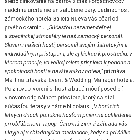
alebo člnkovanie na ostrov z čias Forgachovcov
nadchne určite nielen zaľúbené páry. Jedinečnosť
zámockého hotela Galicia Nueva vás očarí od
prvého okamihu.
„Súčasťou nezameniteľnej
a špecifickej atmosféry je náš zámocký personál.
Slovami našich hostí, personál svojím ústretovým a
individuálnym prístupom, ale aj láskou k prostrediu, v
ktorom pracuje, vo veľkej miere prispieva k pohode a
spokojnosti hostí a návštevníkov hotela,“
priznáva
Martina Litavská, Event & Wedding Manager hotela.
Po znovuotvorení si hostia budú môcť posedieť
v novom originálnom priestore, ktorý sa stal
súčasťou terasy vinárne Nicolaus.
„V horúcich
letných dňoch ponúkne hosťom príjemné ochladenie
pri obľúbenom nápoji. Čarovná zimná záhrada vás
ukryje aj v chladnejších mesiacoch, kedy sa pri šálke