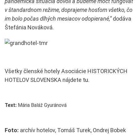
pandemická situácia dovolí a budeme môcť fungovať
v štandardnom režime, doprajeme hosťom všetko, čo
im bolo počas dlhých mesiacov odopierané,“
dodáva
Štefánia Nováková.
Všetky členské hotely Asociácie HISTORICKÝCH
HOTELOV SLOVENSKA nájdete
tu
.
Text:
Mária Baláž Gyuránová
Foto:
archív hotelov, Tomáš Turek, Ondrej Bobek