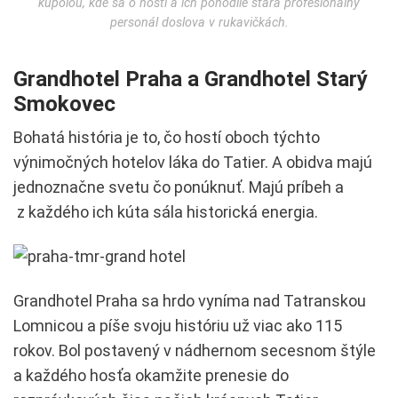
kupolou, kde sa o hostí a ich pohodlie stará profesionálny
personál doslova v rukavičkách.
Grandhotel Praha
a Grandhotel Starý
Smokovec
Bohatá história je to, čo hostí oboch týchto
výnimočných hotelov láka do Tatier. A obidva majú
jednoznačne svetu čo ponúknuť. Majú príbeh a
z každého ich kúta sála historická energia.
Grandhotel Praha sa hrdo vyníma nad Tatranskou
Lomnicou a píše svoju históriu už viac ako 115
rokov. Bol postavený v nádhernom secesnom štýle
a každého hosťa okamžite prenesie do