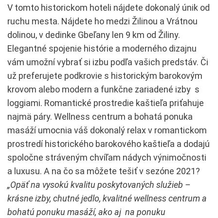
V tomto historickom hoteli nájdete dokonalý únik od
ruchu mesta. Nájdete ho medzi Žilinou a Vrátnou
dolinou, v dedinke Gbeľany len 9 km od Žiliny.
Elegantné spojenie histórie a moderného dizajnu
vám umožní vybrať si izbu podľa vašich predstáv. Či
už preferujete podkrovie s historickým barokovým
krovom alebo modern a funkčne zariadené izby s
loggiami. Romantické prostredie kaštieľa priťahuje
najmä páry. Wellness centrum a bohatá ponuka
masáží umocnia váš dokonalý relax v romantickom
prostredí historického barokového kaštieľa a dodajú
spoločne stráveným chvíľam nádych výnimočnosti
a luxusu. A na čo sa môžete tešiť v sezóne 2021?
„Opäť na vysokú kvalitu poskytovaných služieb –
krásne izby, chutné jedlo, kvalitné wellness centrum a
bohatú ponuku masáží, ako aj na ponuku