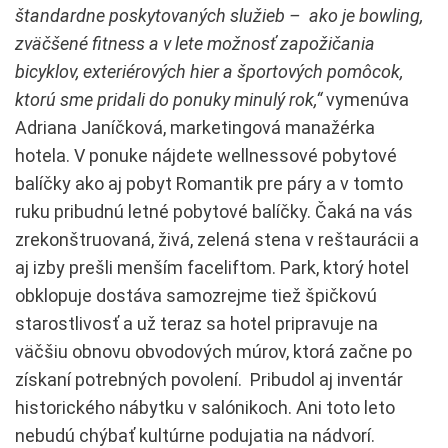
štandardne poskytovaných služieb – ako je bowling,
zväčšené fitness a v lete možnosť zapožičania
bicyklov, exteriérových hier a športových pomôcok,
ktorú sme pridali do ponuky minulý rok,“
vymenúva
Adriana Janíčková, marketingová manažérka
hotela. V ponuke nájdete wellnessové pobytové
balíčky ako aj pobyt Romantik pre páry a v tomto
ruku pribudnú letné pobytové balíčky. Čaká na vás
zrekonštruovaná, živá, zelená stena v reštaurácii a
aj izby prešli menším faceliftom. Park, ktorý hotel
obklopuje dostáva samozrejme tiež špičkovú
starostlivosť a už teraz sa hotel pripravuje na
väčšiu obnovu obvodových múrov, ktorá začne po
získaní potrebných povolení. Pribudol aj inventár
historického nábytku v salónikoch. Ani toto leto
nebudú chýbať kultúrne podujatia na nádvorí.