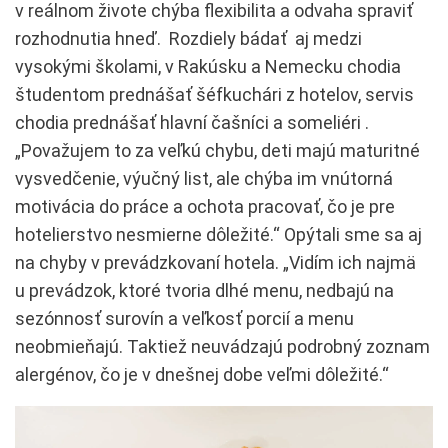
v reálnom živote chýba flexibilita a odvaha spraviť
rozhodnutia hneď. Rozdiely bádať aj medzi
vysokými školami, v Rakúsku a Nemecku chodia
študentom prednášať šéfkuchári z hotelov, servis
chodia prednášať hlavní čašníci a someliéri .
„Považujem to za veľkú chybu, deti majú maturitné
vysvedčenie, výučný list, ale chýba im vnútorná
motivácia do práce a ochota pracovať, čo je pre
hotelierstvo nesmierne dôležité.“ Opýtali sme sa aj
na chyby v prevádzkovaní hotela. „Vidím ich najmä
u prevádzok, ktoré tvoria dlhé menu, nedbajú na
sezónnosť surovín a veľkosť porcií a menu
neobmieňajú. Taktiež neuvádzajú podrobný zoznam
alergénov, čo je v dnešnej dobe veľmi dôležité.“