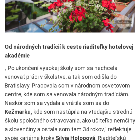
Od národných tradícií k ceste riaditeľky hotelovej
akadémie
„ Po ukončení vysokej školy som sa nechcela
venovať práci v školstve, a tak som odišla do
Bratislavy. Pracovala som v národnom osvetovom
centre, kde som sa venovala národným tradíciám.
Neskôr som sa vydala a vrátila som sa do
Kežmarku,
kde som nastúpila na vtedajšiu strednú
školu spoločného stravovania, ako učiteľka nemčiny
a slovenčiny a ostala som tam 34 rokov,“ reflektuje
svoje kariérne kroky
Silvia Holopová
. Riaditeľskú