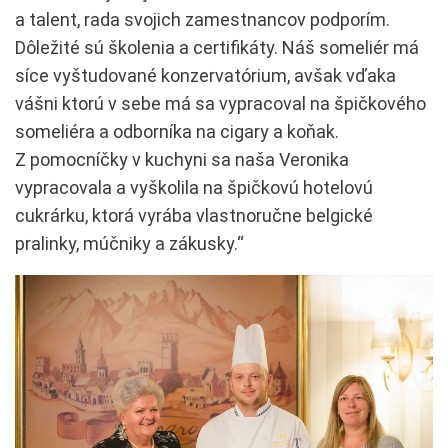
a talent, rada svojich zamestnancov podporím.
Dôležité sú školenia a certifikáty. Náš someliér má
síce vyštudované konzervatórium, avšak vďaka
vášni ktorú v sebe má sa vypracoval na špičkového
someliéra a odborníka na cigary a koňak.
Z pomocníčky v kuchyni sa naša Veronika
vypracovala a vyškolila na špičkovú hotelovú
cukrárku, ktorá vyrába vlastnoručne belgické
pralinky, múčniky a zákusky.“