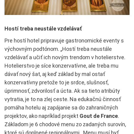
Hostí treba neustále vzdelávať
Pre hostí hotel pripravuje gastronomické eventy s
výchovným podtónom. „Hostí treba neustále
vzdelávať a učiť ich novým trendom v hotelierstve.
Hotelierstvo je síce konzervatívne, ale treba mu
dávať nový šat, aj keď základ by mal ostať
konzervatívny pretože to je srdce, slušnosť,
úprimnosť, zdvorilosť a úcta. Ak sa tieto atribúty
vytratia, je to na zlej ceste. Na edukačnú činnosť
pomáha hotelu aj zapájanie sa do zahraničných
projektov, ako napríklad projekt
Gout de France
.
Základom je 6 chodové menu zo zadaných surovín,
ktoré sú doplnené regionálnymi. Menu musí byť