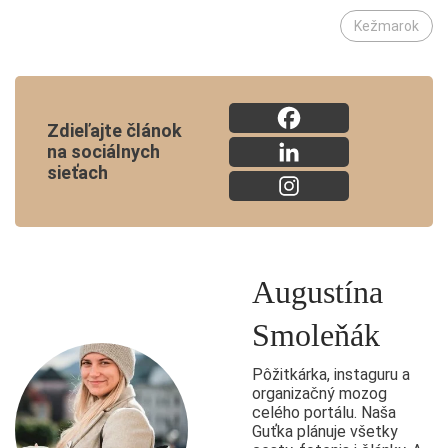
Kežmarok
Zdieľajte článok
na sociálnych
sieťach
Augustína
Smoleňák
Pôžitkárka, instaguru a
organizačný mozog
celého portálu. Naša
Guťka plánuje všetky