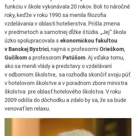
funkciu v škole vykonávala 20 rokov. Boli to náročné
roky, keďže v roku 1990 sa menila filozofia
vzdelávania v oblasti hotelierstva. Prišla zmena
v predmetoch a samotnej dĺžke štúdia. „Jej“ škola
úzko spolupracovala s
ekonomickou fakultou
v Banskej Bystrici
, najmä s profesormi
Orieškom
,
Gučíkom
a profesorom
Patúšom
. Aj vďaka tomu,
ako sa menili vlády a predstavy o vzdelávaní
v odbornom školstve, sa rozhodla skončiť svoju púť
v hotelovom školstve a v poradnom zbore ministra
školstva pre oblasť hotelového školstva. V roku
2009 odišla do dôchodku a zdalo by sa, že sa bude
venovať len relaxu.