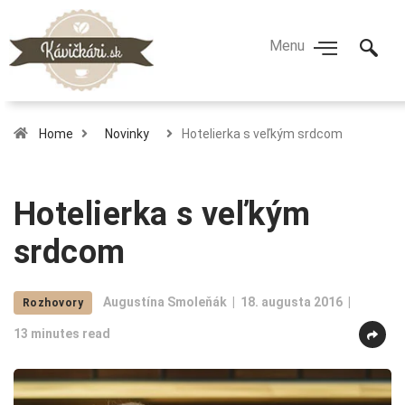
Home
Novinky
Hotelierka s veľkým srdcom
Hotelierka s veľkým
srdcom
Augustína Smoleňák
18. augusta 2016
Rozhovory
13 minutes read