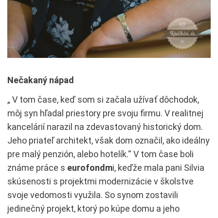
Nečakaný nápad
„ V tom čase, keď som si začala užívať dôchodok,
môj syn hľadal priestory pre svoju firmu. V realitnej
kancelárií narazil na zdevastovaný historický dom.
Jeho priateľ architekt, však dom označil, ako ideálny
pre malý penzión, alebo hotelík.“ V tom čase boli
známe práce s
eurofondm
i, keďže mala pani Silvia
skúsenosti s projektmi modernizácie v školstve
svoje vedomosti využila. So synom zostavili
jedinečný projekt, ktorý po kúpe domu a jeho