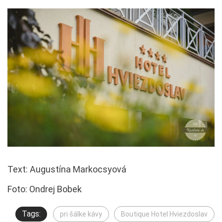
Text: Augustína Markocsyová
Foto: Ondrej Bobek
Tags:
pri šálke kávy
Boutique Hotel Hviezdoslav