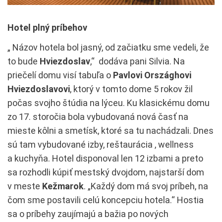
Hotel plný príbehov
„ Názov hotela bol jasný, od začiatku sme vedeli, že
to bude
Hviezdoslav
,“ dodáva pani Silvia. Na
priečelí domu visí tabuľa o
Pavlovi Országhovi
Hviezdoslavovi
, ktorý v tomto dome 5 rokov žil
počas svojho štúdia na lýceu. Ku klasickému domu
zo 17. storočia bola vybudovaná nová časť na
mieste kôlni a smetísk, ktoré sa tu nachádzali. Dnes
sú tam vybudované izby, reštaurácia , wellness
a kuchyňa. Hotel disponoval len 12 izbami a preto
sa rozhodli kúpiť mestský dvojdom, najstarší dom
v meste
Kežmarok
. „Každý dom má svoj príbeh, na
čom sme postavili celú koncepciu hotela.“ Hostia
sa o príbehy zaujímajú a bažia po nových