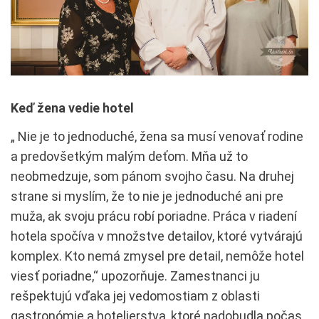
Keď žena vedie hotel
„ Nie je to jednoduché, žena sa musí venovať rodine
a predovšetkým malým deťom. Mňa už to
neobmedzuje, som pánom svojho času. Na druhej
strane si myslím, že to nie je jednoduché ani pre
muža, ak svoju prácu robí poriadne. Práca v riadení
hotela spočíva v množstve detailov, ktoré vytvárajú
komplex. Kto nemá zmysel pre detail, nemôže hotel
viesť poriadne,“ upozorňuje. Zamestnanci ju
rešpektujú vďaka jej vedomostiam z oblasti
gastronómie a hotelierstva, ktoré nadobudla počas