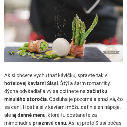
Ak si chcete vychutnať kávičku, spravte tak v
hotelovej kaviarni Sissi
. Štýl a šarm romantiky,
dýcha odvšadiaľ a vy sa ocitnete na
začiatku
minulého storočia
. Obsluha je pozorná a snaživá, čo
sa cení. Hostia si v kaviarni môžu dať nielen nápoje,
ale
aj denné menu
, ktoré tu dostanete za
mimoriadne
priaznivú cenu
. Asi aj preto Sissi počas