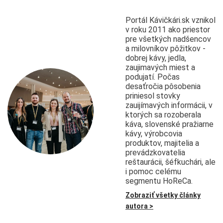
Portál Kávičkári.sk vznikol
v roku 2011 ako priestor
pre všetkých nadšencov
a milovníkov pôžitkov -
dobrej kávy, jedla,
zaujimavých miest a
podujatí. Počas
desaťročia pôsobenia
priniesol stovky
zauijímavých informácii, v
ktorých sa rozoberala
káva, slovenské pražiarne
kávy, výrobcovia
produktov, majitelia a
prevádzkovatelia
reštaurácii, šéfkuchári, ale
i pomoc celému
segmentu HoReCa.
Zobraziť všetky články
autora >