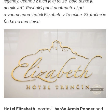
legendy. Jednou z nich je aj to, že “bolo ťažké ju
nemilovať”. Rovnaký pocit dostanete aj pri
rovnomennom hoteli Elizabeth v Trenčíne. Skutočne je
ťažké ho nemilovať.
Hotel Elizabeth
, postavil
barón Armin Popper
pod