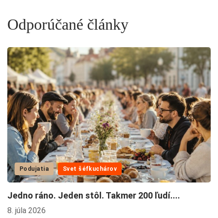
Odporúčané články
Podujatia
Svet šéfkuchárov
Jedno ráno. Jeden stôl. Takmer 200 ľudí....
F
8. júla 2026
26