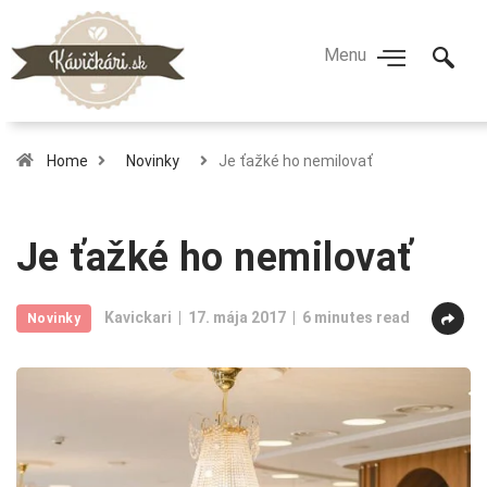
Home
Novinky
Je ťažké ho nemilovať
Je ťažké ho nemilovať
Kavickari
17. mája 2017
6 minutes read
Novinky