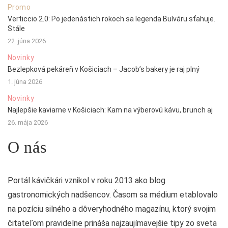
Promo
Verticcio 2.0: Po jedenástich rokoch sa legenda Bulváru sťahuje.
Stále
22. júna 2026
Novinky
Bezlepková pekáreň v Košiciach – Jacob’s bakery je raj plný
1. júna 2026
Novinky
Najlepšie kaviarne v Košiciach: Kam na výberovú kávu, brunch aj
26. mája 2026
O nás
Portál kávičkári vznikol v roku 2013 ako blog
gastronomických nadšencov. Časom sa médium etablovalo
na pozíciu silného a dôveryhodného magazínu, ktorý svojim
čitateľom pravidelne prináša najzaujímavejšie tipy zo sveta