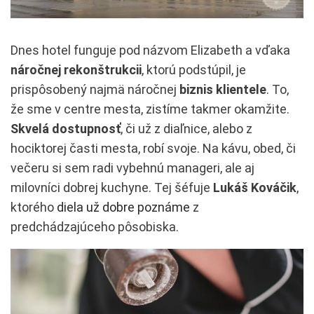
Dnes hotel funguje pod názvom Elizabeth a vďaka
náročnej rekonštrukcii
, ktorú podstúpil, je
prispôsobený najmä náročnej
biznis klientele
. To,
že sme v centre mesta, zistíme takmer okamžite.
Skvelá dostupnosť
, či už z diaľnice, alebo z
hociktorej časti mesta, robí svoje. Na kávu, obed, či
večeru si sem radi vybehnú manageri, ale aj
milovníci dobrej kuchyne. Tej šéfuje
Lukáš Kováčik
,
ktorého
diela už dobre poznáme
z
predchádzajúceho pôsobiska.