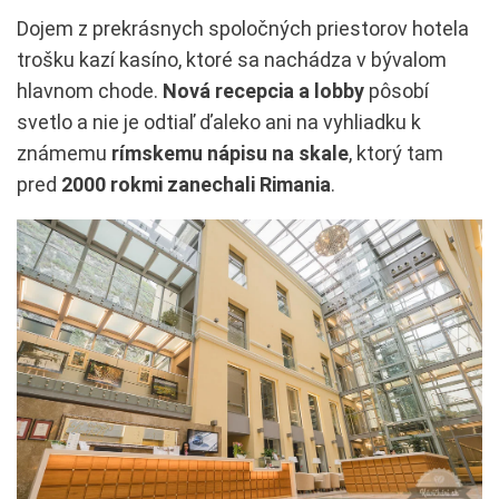
Dojem z prekrásnych spoločných priestorov hotela
trošku kazí kasíno, ktoré sa nachádza v bývalom
hlavnom chode.
Nová recepcia a lobby
pôsobí
svetlo a nie je odtiaľ ďaleko ani na vyhliadku k
známemu
rímskemu nápisu na skale
, ktorý tam
pred
2000 rokmi zanechali Rimania
.