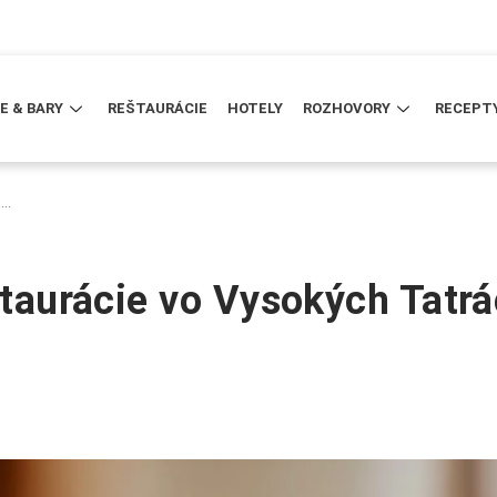
E & BARY
REŠTAURÁCIE
HOTELY
ROZHOVORY
RECEPT
o…
štaurácie vo Vysokých Tatr