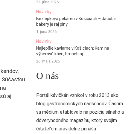
22. júna 2026
Novinky
Bezlepková pekáreň v Košiciach – Jacob’s
bakery je raj plný
1. júna 2026
Novinky
Najlepšie kaviarne v Košiciach: Kam na
výberovú kávu, brunch aj
26. mája 2026
íkendov.
O nás
. Súčasťou
ina
Portál kávičkári vznikol v roku 2013 ako
sú aj
blog gastronomických nadšencov. Časom
sa médium etablovalo na pozíciu silného a
dôveryhodného magazínu, ktorý svojim
čitateľom pravidelne prináša