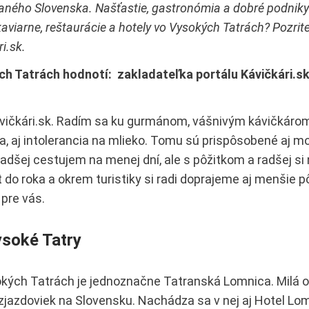
aného Slovenska. Našťastie, gastronómia a dobré podniky 
 kaviarne, reštaurácie a hotely vo Vysokých Tatrách? Pozrite
i.sk.
ch Tatrách hodnotí: zakladateľka portálu Kávičkári.s
vičkári.sk. Radím sa ku gurmánom, vášnivým kávičkáro
kia, aj intolerancia na mlieko. Tomu sú prispôsobené aj m
radšej cestujem na menej dní, ale s pôžitkom a radšej s
 do roka a okrem turistiky si radi doprajeme aj menšie p
pre vás.
ysoké Tatry
okých Tatrách je jednoznačne Tatranská Lomnica. Milá o
 zjazdoviek na Slovensku. Nachádza sa v nej aj Hotel Lom