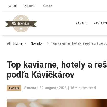
O nás
Poradňa
Kontakt
KÁVA
KAVIARN
Home
Novinky
Top kaviarne, hotely a reštaurácie v
Top kaviarne, hotely a re
podľa Kávičkárov
Simona
30. augusta 2023
16 minutes read
Hotely