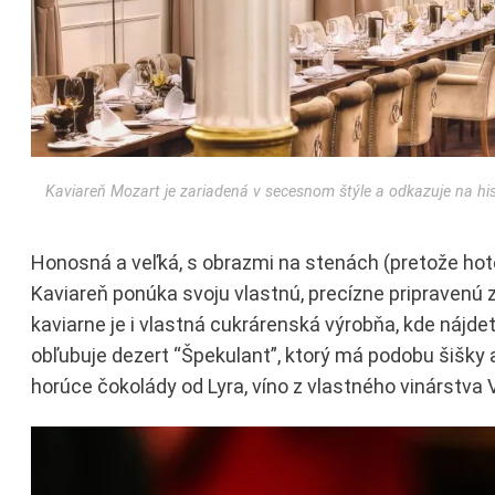
Kaviareň Mozart je zariadená v secesnom štýle a odkazuje na histó
Honosná a veľká, s obrazmi na stenách (pretože hote
Kaviareň ponúka svoju vlastnú, precízne pripravenú
kaviarne je i vlastná cukrárenská výrobňa, kde nájd
obľubuje dezert “Špekulant”, ktorý má podobu šišky 
horúce čokolády od Lyra, víno z vlastného vinárstva V