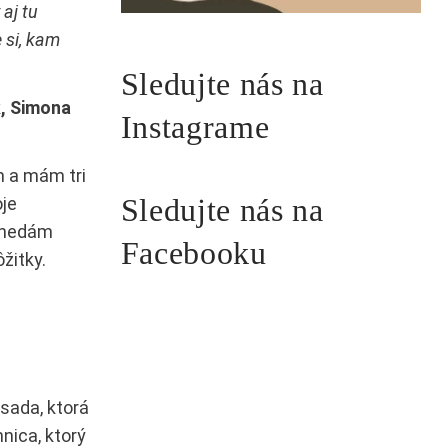
aj tu
 si, kam
Sledujte nás na
k, Simona
Instagrame
m a mám tri
Sledujte nás na
oje
i nedám
Facebooku
ôžitky.
sada, ktorá
nica, ktorý