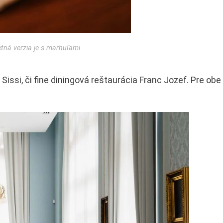
etná verzia je s marhuľami.
Sissi, či fine diningová reštaurácia Franc Jozef. Pre obe