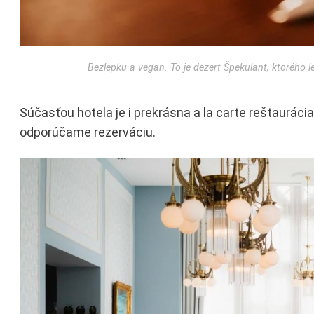
Bezlepku a vegan. To je dezert Špekulant, ktorého l
Súčasťou hotela je i prekrásna a la carte reštaurácia 
odporúčame rezerváciu.