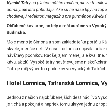
Vysoké Tatry
sú pýchou nášho malého, ale za to milov
pomaly, ale isto pribúdajú. Aké sú tie naše tipy na top
chodievajú redaktori magazínu pre gurmánov, Kávičkár
Obľúbené kaviarne, hotely a reštaurácie vo Vysoký
Budinská.
Moje meno je Simona a som zakladateľka portálu Ká
skvelé, menšie deti. V našej rodine sa objavila celia
návštevy podnikov. Radšej zjem menej, ale kvalitne, 
kávu, ak zlú. Vysoké tatry navštevujeme niekoľkokrát
Toto je môj výber top podnikov vo Vysokých Tatrách 
Hotel Lomnica, Tatranská Lomnica, V
Jednou z našich najobľúbenejších destinácií vo Vys
je tichá a pokojná a napriek tomu ukrýva jednu z top