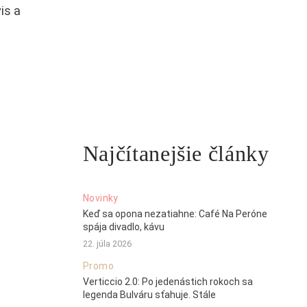
is a
Najčítanejšie články
Novinky
Keď sa opona nezatiahne: Café Na Peróne
spája divadlo, kávu
22. júla 2026
Promo
Verticcio 2.0: Po jedenástich rokoch sa
legenda Bulváru sťahuje. Stále