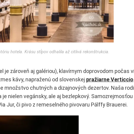
riu hotela. Krásu stĺpov odhalila až citlivá rekonštrukcia.
l je zároveň aj galériou), klavírnym doprovodom počas v
 zmes kávy, napraženú od slovenskej
pražiarne Verticcio
ete množstvo chutných a dizajnových dezertov. Naša rod
a je nielen vegánsky, ale aj bezlepkový. Samozrejmosťou 
ia Jur, či pivo z remeselného pivovaru Pálffy Brauerei.