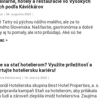
aviarne, hotely a reštaurácie vo Vysokých
ch podľa Kávičkárov
na
30. augusta 2023
 Tatry sú pýchou nášho malého, ale za to
ného Slovenska. Našťastie, gastronómia a dobré
 aj tu pomaly, ale isto pribúdajú. Aké sú tie
iac
e sa stať hotelierom? Využite príležitosť a
tujte hoteliersku kariéru!
ína Kántorová
14. marca 2023
oriál Hotelierska skupina Best Hotel Properties, a. s.
 pripravila kampaň Staň sa hotelierom, aby prilákala
 ľudí a zároveň zlepšila imidž hotelierstva. Zaujíma