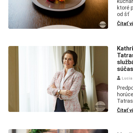
kuchár
ktoré 
od šť
Čítať v
Kathr
Tatra
služb
súčas
Lucia
Predpo
horúce
Tatras 
Čítať v