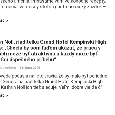
skeho umenia. Prinášame vám veľkonočné recepty,
premenia sviatočný stôl na gastronomický zážitok –
iac
in Noll, riaditeľka Grand Hotel Kempinski High
s: „Chcela by som ľuďom ukázať, že práca v
ách môže byť atraktívna a každý môže byť
ťou úspešného príbehu“
 Lukušová
14. júna 2025
vede počasia na leto vravia, že by malo byť poriadne
. Generálna riaditeľka Grand Hotel Kempinski High
Kathrin Noll ich tiež sleduje. Veľmi dobre vie, že čí
iac