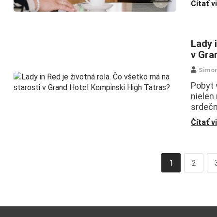
Čítať v
Lady 
v Gra
Simo
Pobyt 
nielen
srdečn
Čítať v
1
2