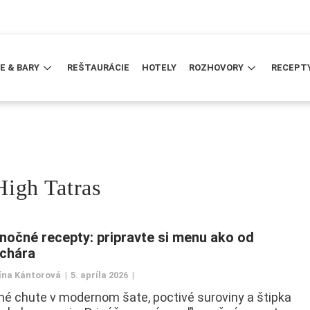
E & BARY
REŠTAURÁCIE
HOTELY
ROZHOVORY
RECEPT
High Tatras
nočné recepty: pripravte si menu ako od
chára
ína Kántorová
5. apríla 2026
né chute v modernom šate, poctivé suroviny a štipka