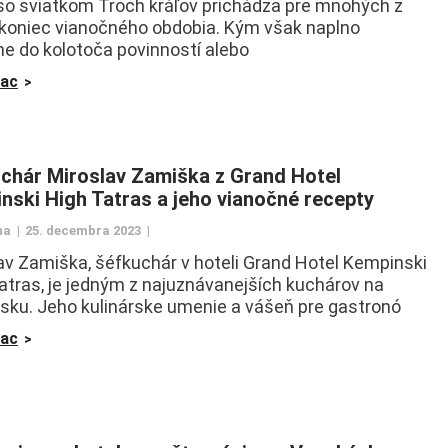
so sviatkom Troch kráľov prichádza pre mnohých z
 koniec vianočného obdobia. Kým však naplno
e do kolotoča povinností alebo
iac
chár Miroslav Zamiška z Grand Hotel
nski High Tatras a jeho vianočné recepty
na
25. decembra 2023
av Zamiška, šéfkuchár v hoteli Grand Hotel Kempinski
atras, je jedným z najuznávanejších kuchárov na
sku. Jeho kulinárske umenie a vášeň pre gastronó
iac