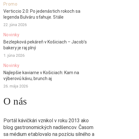
Promo
Verticcio 2.0: Po jedenástich rokoch sa
legenda Bulváru sťahuje. Stále
22. júna 2026
Novinky
Bezlepková pekáreň v Košiciach – Jacob’s
bakery je raj plný
1. júna 2026
Novinky
Najlepšie kaviarne v Košiciach: Kam na
výberovú kávu, brunch aj
26. mája 2026
O nás
Portál kávičkári vznikol v roku 2013 ako
blog gastronomických nadšencov. Časom
sa médium etablovalo na pozíciu silného a