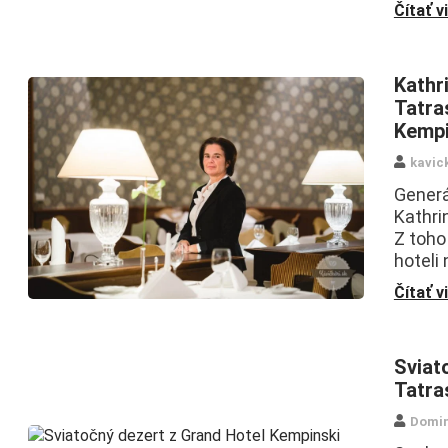
Čítať v
Kathr
Tatra
Kempi
kavic
Generá
Kathri
Z toho
hoteli 
Čítať v
Sviat
Tatra
Domin