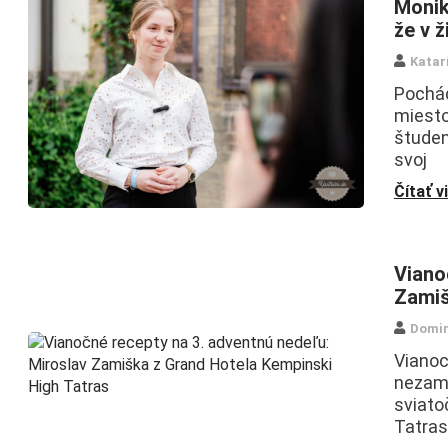
Monik
že v ž
Katar
Pochád
miesto
študent
svoj
Čítať v
Viano
Zamiš
Domin
Viano
nezame
sviato
Tatras