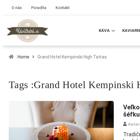
O nás
Poradňa
Kontakt
KÁVA
KAVIARN
Home
Grand Hotel Kempinski High Tatras
Tags :Grand Hotel Kempinski 
Veľko
šéfku
Katar
Tradič