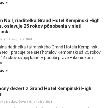
iac
in Noll, riaditeľka Grand Hotel Kempinski High
s, oslavuje 25 rokov pôsobenia v sieti
nski
kari
9. augusta 2024
lna riaditeľka tatranského Grand Hotela Kempinski,
n Noll, pracuje pre sieť hotelov Kempinski už 25 rokov.
 14 rokov svojej kariéry pôsobí práve v ikonickom
na
iac
očný dezert z Grand Hotel Kempinski High
s
ika Noskovičová
6. januára 2024