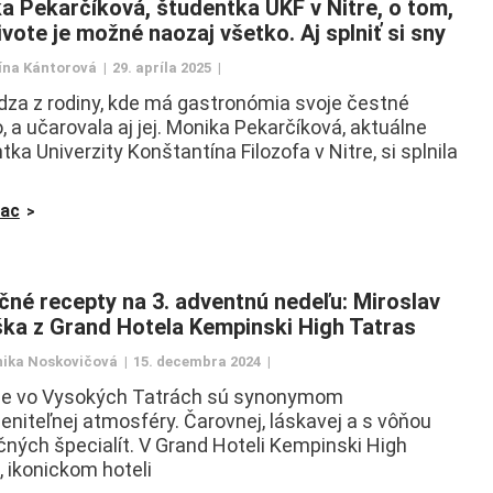
a Pekarčíková, študentka UKF v Nitre, o tom,
ivote je možné naozaj všetko. Aj splniť si sny
ína Kántorová
29. apríla 2025
za z rodiny, kde má gastronómia svoje čestné
, a učarovala aj jej. Monika Pekarčíková, aktuálne
ka Univerzity Konštantína Filozofa v Nitre, si splnila
iac
čné recepty na 3. adventnú nedeľu: Miroslav
ka z Grand Hotela Kempinski High Tatras
ika Noskovičová
15. decembra 2024
ce vo Vysokých Tatrách sú synonymom
niteľnej atmosféry. Čarovnej, láskavej a s vôňou
čných špecialít. V Grand Hoteli Kempinski High
, ikonickom hoteli