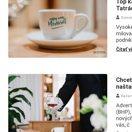
Top k
Tatrá
Simo
Vysoké
milova
podniky
Čítať v
Chcet
naštar
Katar
Advert
(BHP),
nových
vás, č