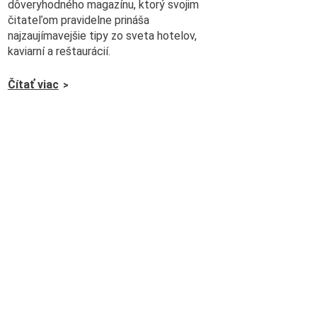
dôveryhodného magazínu, ktorý svojim
čitateľom pravidelne prináša
najzaujímavejšie tipy zo sveta hotelov,
kaviarní a reštaurácií.
Čítať viac