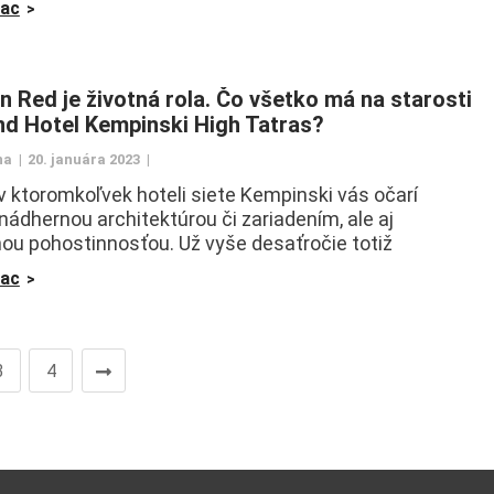
iac
in Red je životná rola. Čo všetko má na starosti
nd Hotel Kempinski High Tatras?
na
20. januára 2023
v ktoromkoľvek hoteli siete Kempinski vás očarí
 nádhernou architektúrou či zariadením, ale aj
ou pohostinnosťou. Už vyše desaťročie totiž
iac
3
4