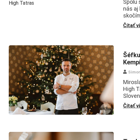
Spolu 
nás aj
skočím
Čítať v
Šéfku
Kempi
Simo
Mirosl
High T
Sloven
Čítať v