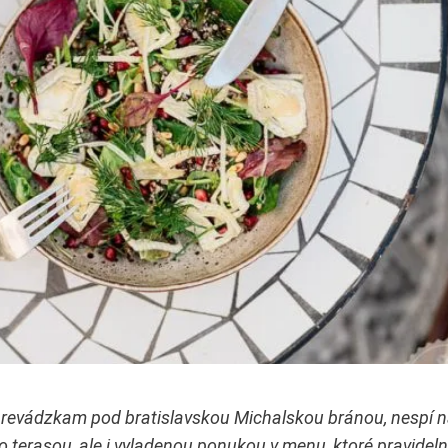
m“ prevádzkam pod bratislavskou Michalskou bránou, nespí 
ho terasou, ale i vyladenou ponukou v menu, ktoré pravidel