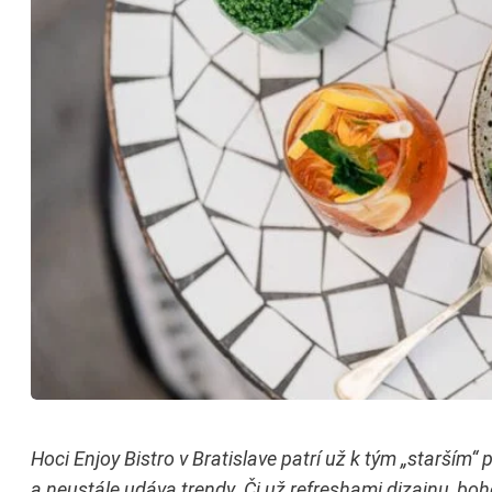
Hoci Enjoy Bistro v Bratislave patrí už k tým „starší
a neustále udáva trendy. Či už refreshami dizajnu, bo