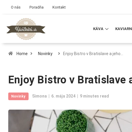
O nás
Poradňa
Kontakt
KÁVA
KAVIARN
Home
Novinky
Enjoy Bistro v Bratislave a jeho…
Enjoy Bistro v Bratislave
Simona
6. mája 2024
9 minutes read
Novinky