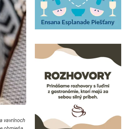
na vavrínoch
ne obmieňa.