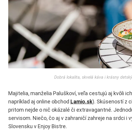
Dobrá lokalita, skvelá káva i krásny detsk
Majitelia, manželia Paluškoví, veľa cestujú aj kvôli 
napríklad aj online obchod
Lamio.sk
). Skúseností z c
pritom nejde o nič okázalé či extravagantné. Jednodu
servisom. Niečo, čo aj v zahraničí zahreje na srdci i
Slovensku v Enjoy Bistre.