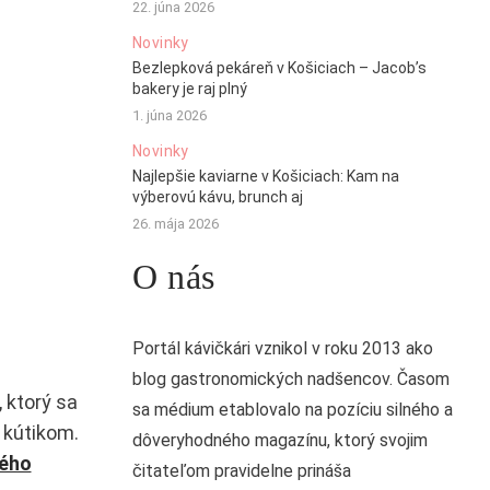
22. júna 2026
Novinky
Bezlepková pekáreň v Košiciach – Jacob’s
bakery je raj plný
1. júna 2026
Novinky
Najlepšie kaviarne v Košiciach: Kam na
výberovú kávu, brunch aj
26. mája 2026
O nás
Portál kávičkári vznikol v roku 2013 ako
blog gastronomických nadšencov. Časom
, ktorý sa
sa médium etablovalo na pozíciu silného a
 kútikom.
dôveryhodného magazínu, ktorý svojim
ého
čitateľom pravidelne prináša