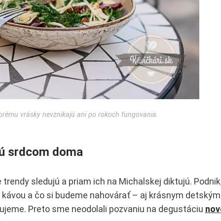
ktorému vrásky nevznikajú ani po rokoch fungovania.
e sú srdcom doma
e trendy sledujú a priam ich na Michalskej diktujú. Podnik
lou kávou a čo si budeme nahovárať – aj krásnym detským
milujeme. Preto sme neodolali pozvaniu na degustáciu
nov