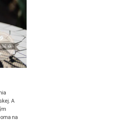
nia
skej. A
ným
 doma na