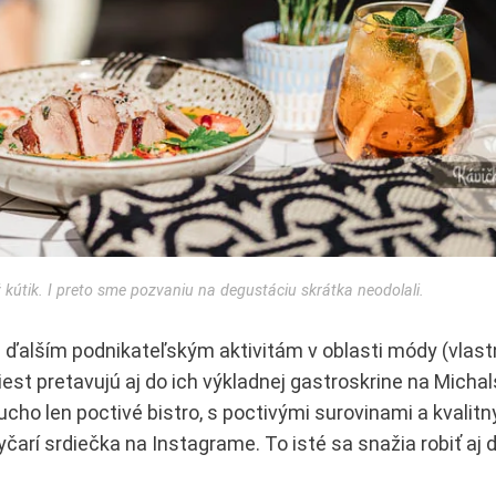
ý kútik. I preto sme pozvaniu na degustáciu skrátka neodolali.
ich ďalším podnikateľským aktivitám v oblasti módy (vlast
iest pretavujú aj do ich výkladnej gastroskrine na Michal
cho len poctivé bistro, s poctivými surovinami a kvalit
 vyčarí srdiečka na Instagrame. To isté sa snažia robiť aj