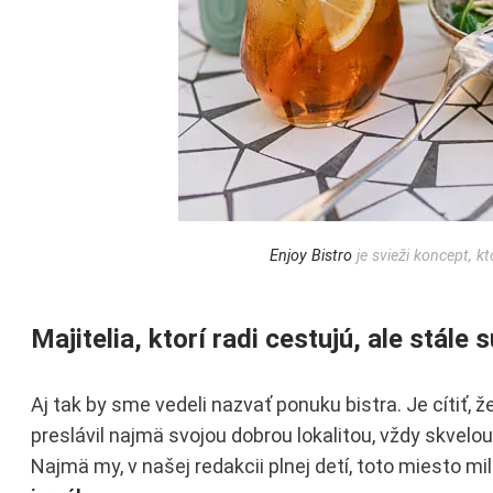
Enjoy Bistro
je svieži koncept, 
Majitelia, ktorí radi cestujú, ale stál
Aj tak by sme vedeli nazvať ponuku bistra. Je cítiť, ž
preslávil najmä svojou dobrou lokalitou, vždy skve
Najmä my, v našej redakcii plnej detí, toto miesto 