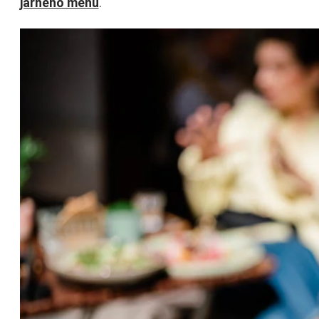
jarného menu
.