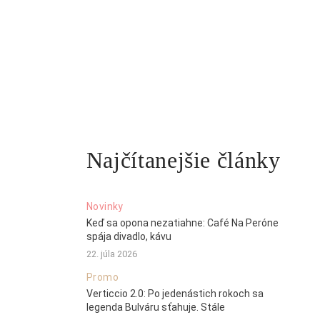
Najčítanejšie články
Novinky
Keď sa opona nezatiahne: Café Na Peróne
spája divadlo, kávu
22. júla 2026
Promo
Verticcio 2.0: Po jedenástich rokoch sa
legenda Bulváru sťahuje. Stále