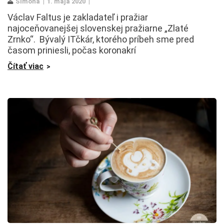
Simona
1. mája 2020
Václav Faltus je zakladateľ i pražiar
najoceňovanejšej slovenskej pražiarne „Zlaté
Zrnko“. Bývalý ITčkár, ktorého príbeh sme pred
časom priniesli, počas koronakrí
Čítať viac