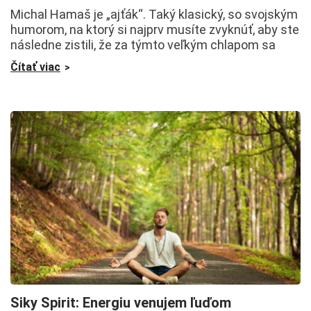
Michal Hamaš je „ajťák“. Taký klasický, so svojským
humorom, na ktorý si najprv musíte zvyknúť, aby ste
následne zistili, že za týmto veľkým chlapom sa
Čítať viac
Siky Spirit: Energiu venujem ľuďom