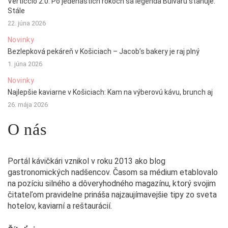
Verticcio 2.0: Po jedenástich rokoch sa legenda Bulváru sťahuje.
Stále
22. júna 2026
Novinky
Bezlepková pekáreň v Košiciach – Jacob’s bakery je raj plný
1. júna 2026
Novinky
Najlepšie kaviarne v Košiciach: Kam na výberovú kávu, brunch aj
26. mája 2026
O nás
Portál kávičkári vznikol v roku 2013 ako blog
gastronomických nadšencov. Časom sa médium etablovalo
na pozíciu silného a dôveryhodného magazínu, ktorý svojim
čitateľom pravidelne prináša najzaujímavejšie tipy zo sveta
hotelov, kaviarní a reštaurácií.