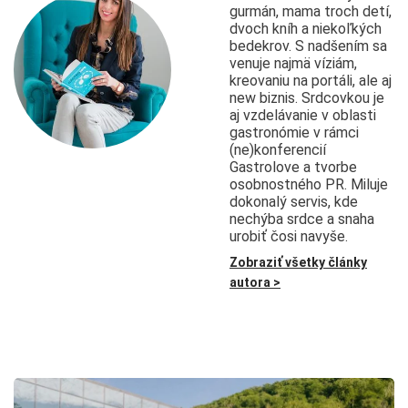
gurmán, mama troch detí,
dvoch kníh a niekoľkých
bedekrov. S nadšením sa
venuje najmä víziám,
kreovaniu na portáli, ale aj
new biznis. Srdcovkou je
aj vzdelávanie v oblasti
gastronómie v rámci
(ne)konferencií
Gastrolove a tvorbe
osobnostného PR. Miluje
dokonalý servis, kde
nechýba srdce a snaha
urobiť čosi navyše.
Zobraziť všetky články
autora >