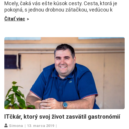
Mcely, čaká vás ešte kúsok cesty. Cesta, ktorá je
pokojná, s jednou drobnou zátačkou, vedúcou k
Čítať viac
ITčkár, ktorý svoj život zasvätil gastronómií
Simona
13. marca 2019