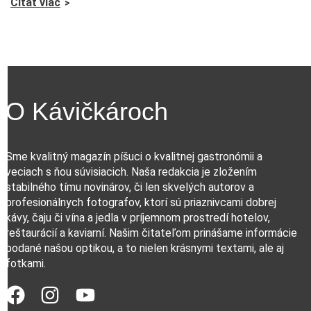
Čítať viac
O Kávičkároch
Sme kvalitný magazín píšuci o kvalitnej gastronómii a
veciach s ňou súvisiacich. Naša redakcia je zložením
stabilného tímu novinárov, či len skvelých autorov a
profesionálnych fotografov, ktorí sú priaznivcami dobrej
kávy, čaju či vína a jedla v príjemnom prostredí hotelov,
reštaurácií a kaviarní. Našim čitateľom prinášame informácie
podané našou optikou, a to nielen krásnymi textami, ale aj
fotkami.