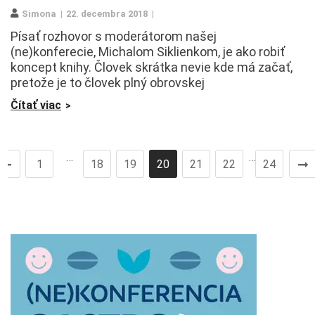
Simona
22. decembra 2018
Písať rozhovor s moderátorom našej
(ne)konferecie, Michalom Siklienkom, je ako robiť
koncept knihy. Človek skrátka nevie kde má začať,
pretože je to človek plný obrovskej
Čítať viac
…
…
1
18
19
20
21
22
24