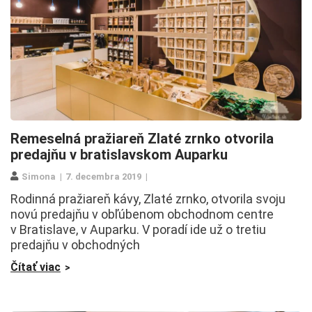
Remeselná pražiareň Zlaté zrnko otvorila
predajňu v bratislavskom Auparku
Simona
7. decembra 2019
Rodinná pražiareň kávy, Zlaté zrnko, otvorila svoju
novú predajňu v obľúbenom obchodnom centre
v Bratislave, v Auparku. V poradí ide už o tretiu
predajňu v obchodných
Čítať viac