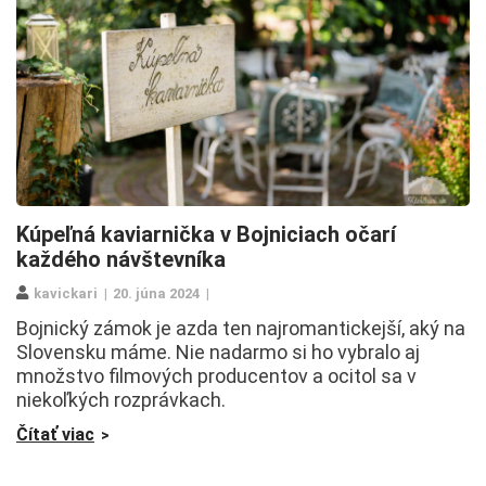
Kúpeľná kaviarnička v Bojniciach očarí
každého návštevníka
kavickari
20. júna 2024
Bojnický zámok je azda ten najromantickejší, aký na
Slovensku máme. Nie nadarmo si ho vybralo aj
množstvo filmových producentov a ocitol sa v
niekoľkých rozprávkach.
Čítať viac