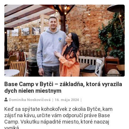
Base Camp v Bytči – základňa, ktorá vyrazila
dych nielen miestnym
Dominika Noskovičová
16. mája 2024
Keď sa spýtate kohokoľvek z okolia Bytče, kam
zájsť na kávu, určite vám odporučí práve Base
Camp. Vskutku nápadité miesto, ktoré naozaj
vyniká