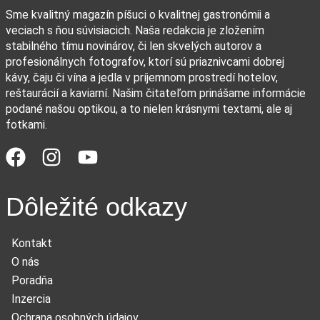
Sme kvalitný magazín píšuci o kvalitnej gastronómii a
veciach s ňou súvisiacich. Naša redakcia je zložením
stabilného tímu novinárov, či len skvelých autorov a
profesionálnych fotografov, ktorí sú priaznivcami dobrej
kávy, čaju či vína a jedla v príjemnom prostredí hotelov,
reštaurácií a kaviarní. Našim čitateľom prinášame informácie
podané našou optikou, a to nielen krásnymi textami, ale aj
fotkami.
Dôležité odkazy
Kontakt
O nás
Poradňa
Inzercia
Ochrana osobných údajov