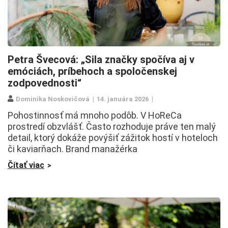
Petra Švecová: „Sila značky spočíva aj v
emóciách, príbehoch a spoločenskej
zodpovednosti“
Dominika Noskovičová
14. januára 2026
Pohostinnosť má mnoho podôb. V HoReCa
prostredí obzvlášť. Často rozhoduje práve ten malý
detail, ktorý dokáže povýšiť zážitok hostí v hoteloch
či kaviarňach. Brand manažérka
Čítať viac