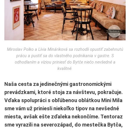
Miroslav Polko a Lívia Mináriková sa rozhodli opustiť zabehnutú
prácu a pustiť sa do vlastného podnikania v gastre. S
odhodlaním a víziou priniesť do Bytče niečo nevšedné a
kvalitné.
Naša cesta za jedinečnými gastronomickými
prevádzkami, ktoré stoja za návštevu, pokračuje.
Vďaka spolupráci s obľúbenou oblátkou Mini Mila
sme vám už priniesli niekoľko tipov na nevšedné
miesta, avšak ešte zďaleka nekončíme. Tentoraz
sme vyrazili na severozápad, do mestečka Bytča,