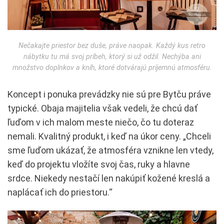
Nečakajte priestor bez duše, práve naopak. Každý kus retro
nábytku tu má svoj príbeh, ktorý si už odžil. Nechýba ani
množstvo doplnkov a kníh, ktoré dotvárajú príjemnú atmosféru.
Koncept i ponuka prevádzky nie sú pre Bytču práve
typické. Obaja majitelia však vedeli, že chcú dať
ľuďom v ich malom meste niečo, čo tu doteraz
nemali. Kvalitný produkt, i keď na úkor ceny. „Chceli
sme ľuďom ukázať, že atmosféra vznikne len vtedy,
keď do projektu vložíte svoj čas, ruky a hlavne
srdce. Niekedy nestačí len nakúpiť kožené kreslá a
naplácať ich do priestoru.“