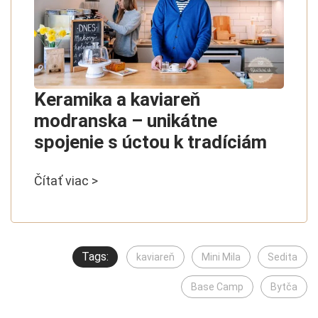
Keramika a kaviareň
modranska – unikátne
spojenie s úctou k tradíciám
Čítať viac >
Tags:
kaviareň
Mini Mila
Sedita
Base Camp
Bytča