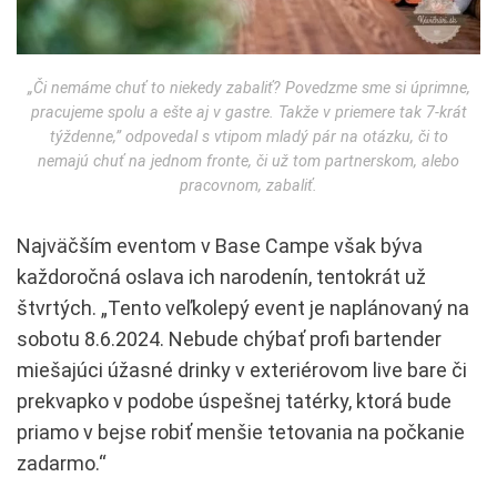
„Či nemáme chuť to niekedy zabaliť? Povedzme sme si úprimne,
pracujeme spolu a ešte aj v gastre. Takže v priemere tak 7-krát
týždenne,” odpovedal s vtipom mladý pár na otázku, či to
nemajú chuť na jednom fronte, či už tom partnerskom, alebo
pracovnom, zabaliť.
Najväčším eventom v Base Campe však býva
každoročná oslava ich narodenín, tentokrát už
štvrtých. „Tento veľkolepý event je naplánovaný na
sobotu 8.6.2024. Nebude chýbať profi bartender
miešajúci úžasné drinky v exteriérovom live bare či
prekvapko v podobe úspešnej tatérky, ktorá bude
priamo v bejse robiť menšie tetovania na počkanie
zadarmo.“