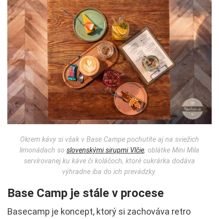
Okrem kávy si však v Base Campe pochutíte aj na sviežich
limonádach so
slovenskými sirupmi Vlčie
, oblátke Mini Mila
servírovanej ku káve či koláčoch, ktoré cukrárka dodáva
výhradne iba do ich prevádzky.
Base Camp je stále v procese
Basecamp je koncept, ktorý si zachováva retro