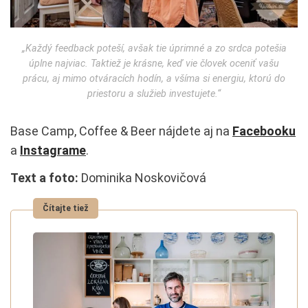
„Každý feedback poteší, avšak tie úprimné a zo srdca potešia
úplne najviac. Taktiež je krásne, keď vie človek oceniť vašu
prácu, aj mimo otváracích hodín, a všíma si energiu, ktorú do
priestoru a služieb investujete.“
Base Camp, Coffee & Beer nájdete aj na
Facebooku
a
Instagrame
.
Text a foto:
Dominika Noskovičová