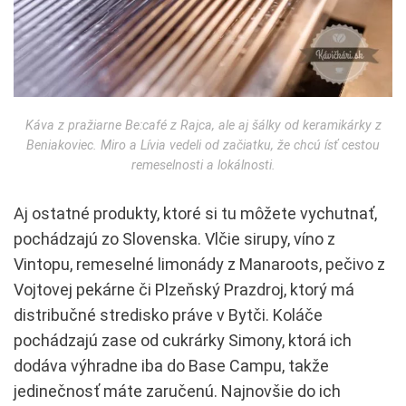
Káva z pražiarne Be:café z Rajca, ale aj šálky od keramikárky z
Beniakoviec. Miro a Lívia vedeli od začiatku, že chcú ísť cestou
remeselnosti a lokálnosti.
Aj ostatné produkty, ktoré si tu môžete vychutnať,
pochádzajú zo Slovenska. Vlčie sirupy, víno z
Vintopu, remeselné limonády z Manaroots, pečivo z
Vojtovej pekárne či Plzeňský Prazdroj, ktorý má
distribučné stredisko práve v Bytči. Koláče
pochádzajú zase od cukrárky Simony, ktorá ich
dodáva výhradne iba do Base Campu, takže
jedinečnosť máte zaručenú. Najnovšie do ich