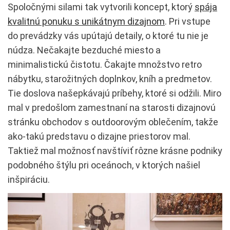
Spoločnými silami tak vytvorili koncept, ktorý
spája
kvalitnú ponuku s unikátnym dizajnom
. Pri vstupe
do prevádzky vás upútajú detaily, o ktoré tu nie je
núdza. Nečakajte bezduché miesto a
minimalistickú čistotu. Čakajte množstvo retro
nábytku, starožitných doplnkov, kníh a predmetov.
Tie doslova našepkávajú príbehy, ktoré si odžili. Miro
mal v predošlom zamestnaní na starosti dizajnovú
stránku obchodov s outdoorovým oblečením, takže
ako-takú predstavu o dizajne priestorov mal.
Taktiež mal možnosť navštíviť rôzne krásne podniky
podobného štýlu pri oceánoch, v ktorých našiel
inšpiráciu.