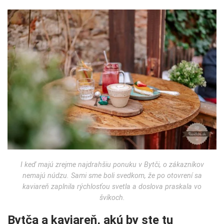
I keď majú zrejme najdrahšiu ponuku v Bytči, o zákazníkov
nemajú núdzu. Sami sme boli svedkom, že po otovrení sa
kaviareň zaplnila rýchlosťou svetla a doslova praskala vo
švíkoch.
Bytča a kaviareň, akú by ste tu