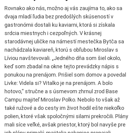
Rovnako ako nás, možno aj vás zaujíma to, ako sa
dvaja mladí ľudia bez predošlých skúseností v
gastronómii dostali ku kaviarni, ktorá si získala
srdcia miestnych i cezpoľných. V krásnej
starodávnej uličke na námestí mestečka Bytča sa
nachádzala kaviareň, ktorú s obľubou Miroslav s
Líviou navštevovali. „Jedného dňa som šiel okolo,
keď som zbadal na okne tejto prevádzky nápis s
ponukou na prenájom. Prišiel som domov a povedal
Livke: Videla si? Vitalko je na prenájom. A bolo
hotovo,“ stručne a s úsmevom zhrnul zrod Base
Campu majiteľ Miroslav Polko. Nebolo to však až
také ružové a do cesty im život hodil ešte niekoľko
polien, ktoré však spoločnými silami prekročili. Plány
mali síce veľké, avšak priestor, ktorý bol navyše pre
ich plány primalý, majitelia nakoniec prenajali