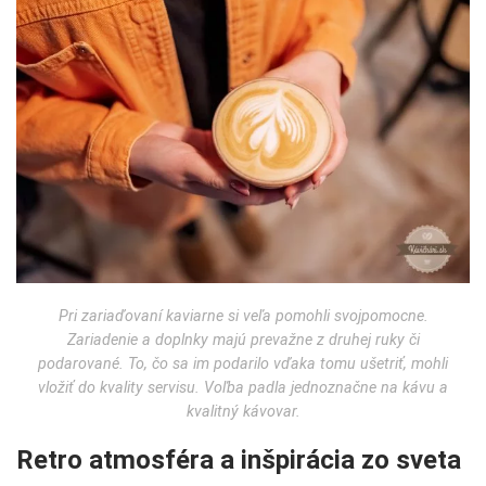
Pri zariaďovaní kaviarne si veľa pomohli svojpomocne.
Zariadenie a doplnky majú prevažne z druhej ruky či
podarované. To, čo sa im podarilo vďaka tomu ušetriť, mohli
vložiť do kvality servisu. Voľba padla jednoznačne na kávu a
kvalitný kávovar.
Retro atmosféra a inšpirácia zo sveta