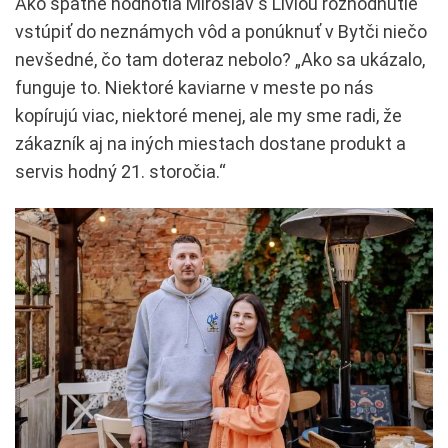
Ako spätne hodnotia Miroslav s Líviou rozhodnutie
vstúpiť do neznámych vôd a ponúknuť v Bytči niečo
nevšedné, čo tam doteraz nebolo? „Ako sa ukázalo,
funguje to. Niektoré kaviarne v meste po nás
kopírujú viac, niektoré menej, ale my sme radi, že
zákazník aj na iných miestach dostane produkt a
servis hodný 21. storočia.“