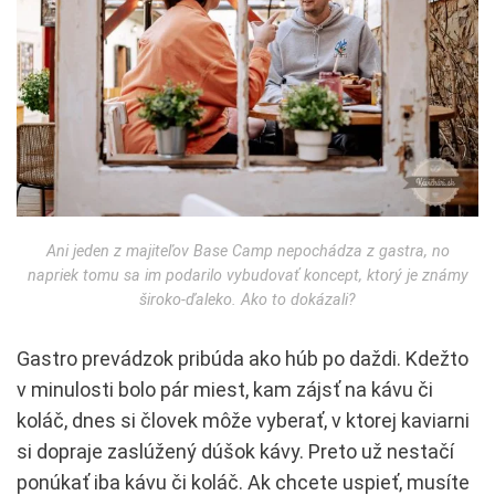
Ani jeden z majiteľov Base Camp nepochádza z gastra, no
napriek tomu sa im podarilo vybudovať koncept, ktorý je známy
široko-ďaleko. Ako to dokázali?
Gastro prevádzok pribúda ako húb po daždi. Kdežto
v minulosti bolo pár miest, kam zájsť na kávu či
koláč, dnes si človek môže vyberať, v ktorej kaviarni
si dopraje zaslúžený dúšok kávy. Preto už nestačí
ponúkať iba kávu či koláč. Ak chcete uspieť, musíte