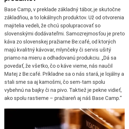
Base Camp, v preklade základný tábor, je skutočne
základňou, a to lokálnych produktov. Už od otvorenia
majitelia vedeli, že chcú spolupracovať so
slovenskými dodávateľmi. Samozrejmosťou je preto
káva zo slovenskej pražiarne Be:café, od ktorých
majú kvalitný kávovar, mlynčeky či servis ušitý
priamo na mieru a odhadovanú produkciu. „Dá sa
povedať, že všetko, čo o káve vieme, nás naučil
Matej z Be:café. Príkladne sa o nás stará, je lojálny a
stali sme sa aj kamošmi, čo sem-tam spolu
vybehnú na bajky či na pivo. Taktiež je pekne vidieť,
ako spolu rastieme – pražiareň aj náš Base Camp.“