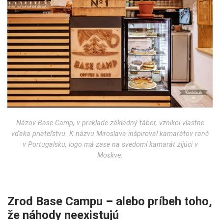
Názov Base Camp, v preklade základný tábor, vznikol vlastne
vďaka priateľstvu. K názvu Miroslava inšpiroval kamarátov ranč
v Portugalsku, logo má zase na svedomí kamarát žijúci v
Moskve.
Zrod Base Campu – alebo príbeh toho,
že náhody neexistujú