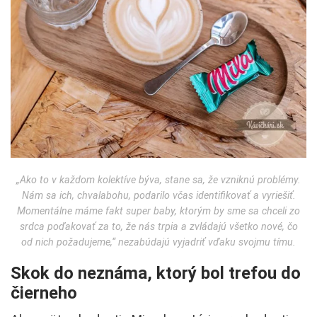
„Ako to v každom kolektíve býva, stane sa, že vzniknú problémy.
Nám sa ich, chvalabohu, podarilo včas identifikovať a vyriešiť.
Momentálne máme fakt super baby, ktorým by sme sa chceli zo
srdca poďakovať za to, že nás trpia a zvládajú všetko nové, čo
od nich požadujeme,“ nezabúdajú vyjadriť vďaku svojmu tímu.
Skok do neznáma, ktorý bol trefou do
čierneho