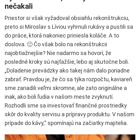
nečakali
Priestor si však vyžadoval obsiahlu rekonštrukciu,
preto si Miroslav s Líviou vyhrnuli rukávy a pustili sa
do práce, ktorá nakoniec priniesla koláče. A to
doslova. 🙂 Čo však bolo na rekonštrukcii
najobtiažnejšie? Nie nadarmo sa hovorí, že
posledné kroky sú najťažšie, lebo aj skutočne boli.
„Doladenie prevádzky ako takej nám dalo poriadne
zabrať. Pravdou je, že čo sa týka rozpočtu, kaviareň
sme zariadili veľmi skromne, ale zato originálne a
inak, ako boli ľudia v našom meste zvyknutí.
Rozhodli sme sa investovať finančné prostriedky
skôr do kvality servisu a prípravy produktu. V našom
prípade do kávy,“ spomínajú na začiatky majitelia.