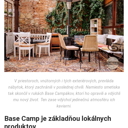
V priestoroch, vnútorných i tých exteriérových, prevláda
nábytok, ktorý zachránili v poslednej chvíli. Namiesto smetiska
tak skončil v rukách Base Campákov, ktorí ho opravili a vdýchli
mu nový život. Ten zase vdýchol jedinečnú atmosféru ich
kaviarni.
Base Camp je základňou lokálnych
produktov