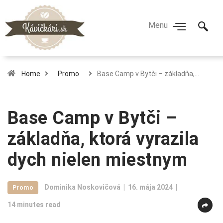
Home
Promo
Base Camp v Bytči – základňa,…
Base Camp v Bytči –
základňa, ktorá vyrazila
dych nielen miestnym
Dominika Noskovičová
16. mája 2024
Promo
14 minutes read