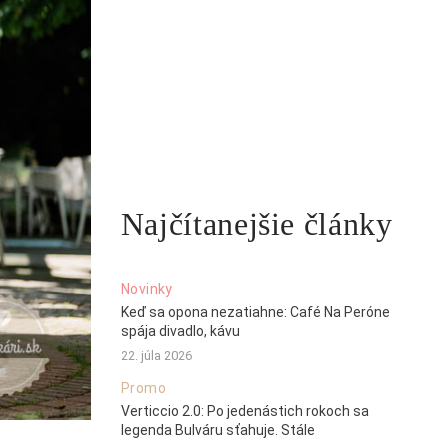
Najčítanejšie články
Novinky
Keď sa opona nezatiahne: Café Na Peróne
spája divadlo, kávu
22. júla 2026
Promo
Verticcio 2.0: Po jedenástich rokoch sa
legenda Bulváru sťahuje. Stále