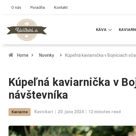
O nás
Poradňa
Kontakt
KÁVA
KAVIARN
Home
Novinky
Kúpeľná kaviarnička v Bojniciach oč
Kúpeľná kaviarnička v Bo
návštevníka
Kavickari
20. júna 2024
12 minutes read
Kaviarne