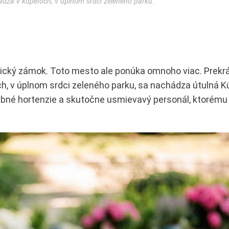
ádza v kúpeľoch, v úplnom srdci zeleného parku.
nický zámok. Toto mesto ale ponúka omnoho viac. Prekrá
och, v úplnom srdci zeleného parku, sa nachádza útulná 
rebné hortenzie a skutočne usmievavý personál, ktorému