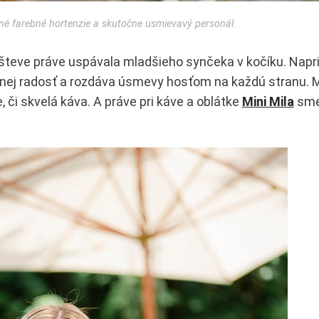
rné farebné hortenzie a skutočne usmievavý personál.
všteve práve uspávala mladšieho synčeka v kočíku. Napr
 z nej radosť a rozdáva úsmevy hosťom na každú stranu. 
, či skvelá káva. A práve pri káve a oblátke
Mini Mila
sme