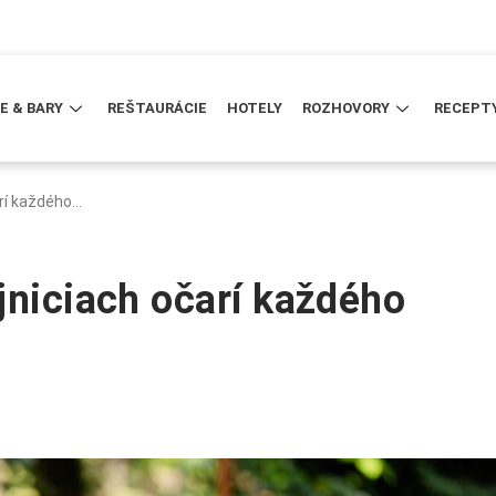
E & BARY
REŠTAURÁCIE
HOTELY
ROZHOVORY
RECEPT
arí každého…
jniciach očarí každého