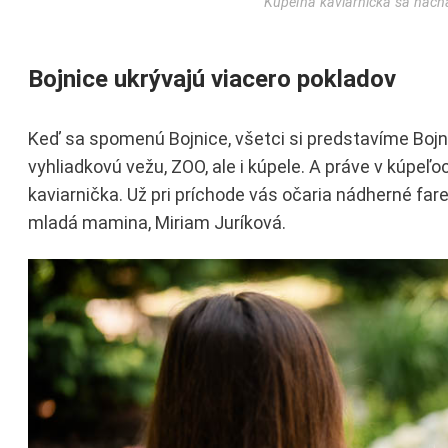
Kúpeľná kaviarnička sa nach
Bojnice ukrývajú viacero pokladov
Keď sa spomenú Bojnice, všetci si predstavíme Boj
vyhliadkovú vežu, ZOO, ale i kúpele. A práve v kúpeľ
kaviarnička. Už pri príchode vás očaria nádherné fa
mladá mamina, Miriam Juríková.