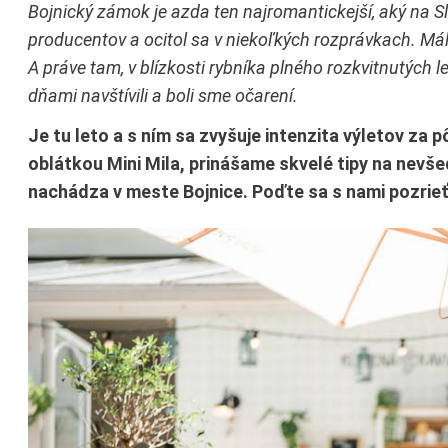
Bojnický zámok je azda ten najromantickejší, aký na 
producentov a ocitol sa v niekoľkých rozprávkach. Málo
A práve tam, v blízkosti rybníka plného rozkvitnutých 
dňami navštívili a boli sme očarení.
Je tu leto a s ním sa zvyšuje intenzita výletov za 
oblátkou Mini Mila, prinášame skvelé tipy na nevše
nachádza v meste Bojnice. Poďte sa s nami pozrieť