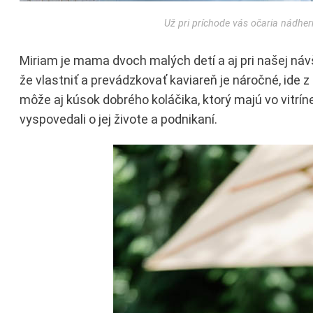
Už pri príchode vás očaria nádhe
Miriam je mama dvoch malých detí a aj pri našej ná
že vlastniť a prevádzkovať kaviareň je náročné, ide
môže aj kúsok dobrého koláčika, ktorý majú vo vitríne
vyspovedali o jej živote a podnikaní.