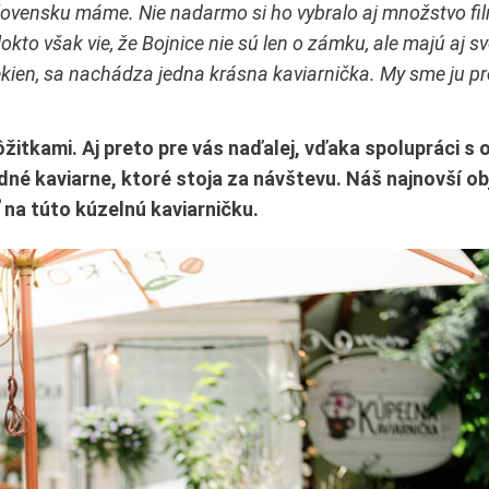
Slovensku máme. Nie nadarmo si ho vybralo aj množstvo f
kto však vie, že Bojnice nie sú len o zámku, ale majú aj sv
lekien, sa nachádza jedna krásna kaviarnička. My sme ju pr
pôžitkami. Aj preto pre vás naďalej, vďaka spolupráci s
dné kaviarne, ktoré stoja za návštevu. Náš najnovší ob
 na túto kúzelnú kaviarničku.