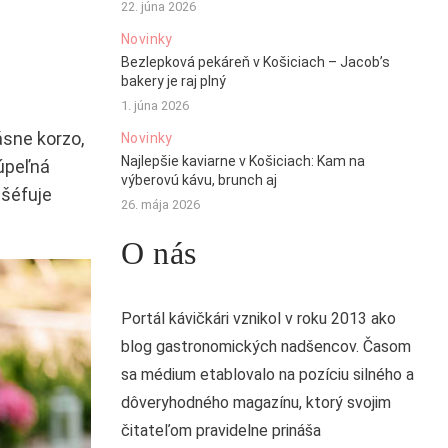
22. júna 2026
Novinky
Bezlepková pekáreň v Košiciach – Jacob’s
bakery je raj plný
1. júna 2026
sne korzo,
Novinky
Najlepšie kaviarne v Košiciach: Kam na
Kúpeľná
výberovú kávu, brunch aj
 šéfuje
26. mája 2026
O nás
Portál kávičkári vznikol v roku 2013 ako
blog gastronomických nadšencov. Časom
sa médium etablovalo na pozíciu silného a
dôveryhodného magazínu, ktorý svojim
čitateľom pravidelne prináša