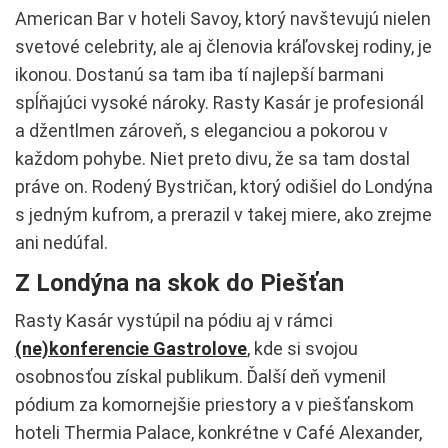
American Bar v hoteli Savoy, ktorý navštevujú nielen
svetové celebrity, ale aj členovia kráľovskej rodiny, je
ikonou. Dostanú sa tam iba tí najlepší barmani
spĺňajúci vysoké nároky. Rasty Kasár je profesionál
a džentlmen zároveň, s eleganciou a pokorou v
každom pohybe. Niet preto divu, že sa tam dostal
práve on. Rodený Bystričan, ktorý odišiel do Londýna
s jedným kufrom, a prerazil v takej miere, ako zrejme
ani nedúfal.
Z Londýna na skok do Piešťan
Rasty Kasár vystúpil na pódiu aj v rámci
(ne)konferencie Gastrolove
, kde si svojou
osobnosťou získal publikum. Ďalší deň vymenil
pódium za komornejšie priestory a v piešťanskom
hoteli Thermia Palace, konkrétne v Café Alexander,