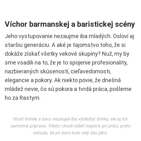
Víchor barmanskej a baristickej scény
Jeho vystupovanie nezaujme iba mladých. Osloví aj
staršiu generáciu. A aké je tajomstvo toho, že si
dokáže získať všetky vekové skupiny? Nuž, my by
sme vsadili na to, že je to spojenie profesionality,
nazbieraných skúseností, cieľavedomosti,
elegancie a pokory. Ak niekto povie, že dnešná
mládež nevie, čo sú pokora a tvrdá práca, pošleme
ho za Rastym.
Hostí hotela a baru nezaujali iba výsledný drinky, ale aj ich
samotná príprava. Všetci chceli vidieť majstra pri práci, preto
nečudo, že pri bare bolo celý čas plno.