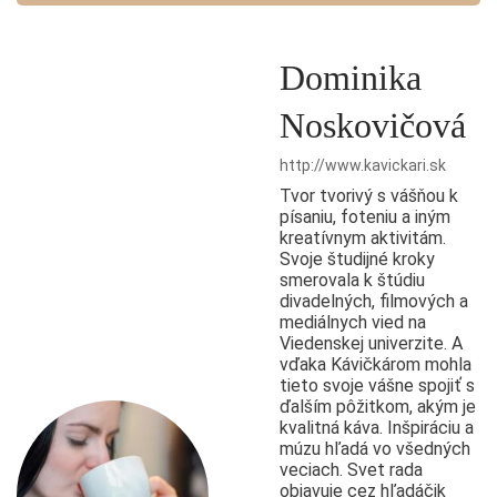
Dominika
Noskovičová
http://www.kavickari.sk
Tvor tvorivý s vášňou k
písaniu, foteniu a iným
kreatívnym aktivitám.
Svoje študijné kroky
smerovala k štúdiu
divadelných, filmových a
mediálnych vied na
Viedenskej univerzite. A
vďaka Kávičkárom mohla
tieto svoje vášne spojiť s
ďalším pôžitkom, akým je
kvalitná káva. Inšpiráciu a
múzu hľadá vo všedných
veciach. Svet rada
objavuje cez hľadáčik