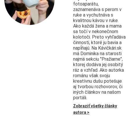
fotoaparátu,
zaznamenáva s perom v
ruke a vychutnáva s
kvalitnou kávou v ruke.
Ako každá žena a mama
sa točí v nekonečnom
kolotoči. Preto vyhľadáva
činnosti, ktoré ju bavia a
napĺňajú. Na Kávičkári.sk
má Dominika na starosti
najmä sekciu "Pražiarne",
ktorej dodáva jej osobitý
ráz a vzhľad. Ako autorka
románu však svoju
kreatívnu dušu potešuje
aj tvorbou rozhovorov, či
iných článkov na našom
portáli.
Zobraziť všetky články
autora >