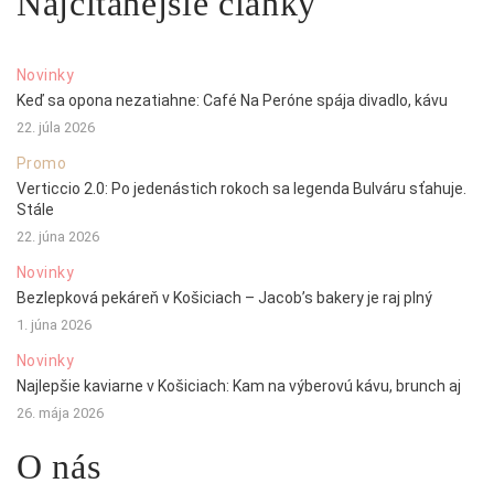
Najčítanejšie články
Novinky
Keď sa opona nezatiahne: Café Na Peróne spája divadlo, kávu
22. júla 2026
Promo
Verticcio 2.0: Po jedenástich rokoch sa legenda Bulváru sťahuje.
Stále
22. júna 2026
Novinky
Bezlepková pekáreň v Košiciach – Jacob’s bakery je raj plný
1. júna 2026
Novinky
Najlepšie kaviarne v Košiciach: Kam na výberovú kávu, brunch aj
26. mája 2026
O nás