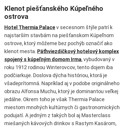
Klenot piešťanského Kúpeľného
ostrova
Hotel Thermia Palace
v secesnom štýle patrí k
najstarším stavbám na piešťanskom Kúpeľnom
ostrove, ktorý môžeme bez pochýb označiť ako
klenot mesta.
Päťhviezdičkový hotelový komplex
spojený s kúpeľným domom Irma
, vybudovaný v
roku 1912 rodinou Winterovcov, tento dojem iba
podčiarkuje. Doslova dýcha históriou, ktorá je
všadeprítomná. Napríklad aj v podobe originálneho
obrazu Alfonsa Muchu, ktorý je dominantou veľkej
jedálne. Okrem toho je však Thermia Palace
miestom mnohých kultúrnych či gastronomických
podujatí. A jedným z takých bol aj Masterclass
miešaných kávových drinkov s Rastym Kasárom,