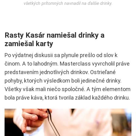
všetkých prítomných navnadil na ďalšie drinky.
Rasty Kasár namiešal drinky a
zamiešal karty
Po výdatnej diskusii sa plynule prešlo od slov k
činom. A to lahodným. Masterclass vyvrcholil práve
predstavením jednotlivých drinkov. Ostrieľané
pohyby, ktorých výsledkom boli jedinečné drinky.
Všetky však mali niečo spoločné. A tým elementom
bola práve káva, ktorá tvorila základ každého drinku.