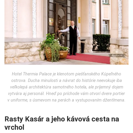
Hotel Thermia Palace je klenotom piešťanského Kúpeľného
ostrova. Ducha minulosti a návrat do histórie neevokuje iba
veľkolepá architektúra samotného hotela, ale príjemný dojem
vytvára aj personál. Hneď po príchode vám otvorí dvere portier
v uniforme, s úsmevom na perách a vystupovaním džentlmena.
Rasty Kasár a jeho kávová cesta na
vrchol