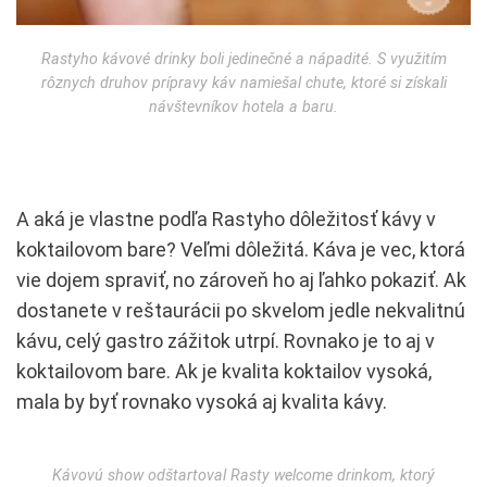
Rastyho kávové drinky boli jedinečné a nápadité. S využitím
rôznych druhov prípravy káv namiešal chute, ktoré si získali
návštevníkov hotela a baru.
A aká je vlastne podľa Rastyho dôležitosť kávy v
koktailovom bare? Veľmi dôležitá. Káva je vec, ktorá
vie dojem spraviť, no zároveň ho aj ľahko pokaziť. Ak
dostanete v reštaurácii po skvelom jedle nekvalitnú
kávu, celý gastro zážitok utrpí. Rovnako je to aj v
koktailovom bare. Ak je kvalita koktailov vysoká,
mala by byť rovnako vysoká aj kvalita kávy.
Kávovú show odštartoval Rasty welcome drinkom, ktorý