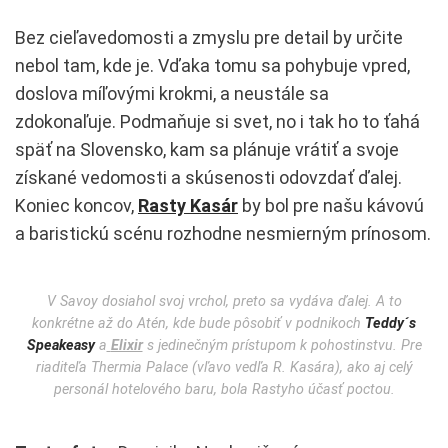
Bez cieľavedomosti a zmyslu pre detail by určite
nebol tam, kde je. Vďaka tomu sa pohybuje vpred,
doslova míľovými krokmi, a neustále sa
zdokonaľuje. Podmaňuje si svet, no i tak ho to ťahá
späť na Slovensko, kam sa plánuje vrátiť a svoje
získané vedomosti a skúsenosti odovzdať ďalej.
Koniec koncov,
Rasty Kasár
by bol pre našu kávovú
a baristickú scénu rozhodne nesmierným prínosom.
V Savoy dosiahol svoj vrchol, preto sa vydáva ďalej. A to
konkrétne až do Atén, kde bude pôsobiť v podnikoch
Teddy´s
Speakeasy
a
Elixir
s jedinečným prístupom k pohostinstvu. Pre
riaditeľa Thermia Palace (vľavo vedľa R. Kasára), ako aj celý
personál hotelového baru, bola Rastyho účasť poctou.