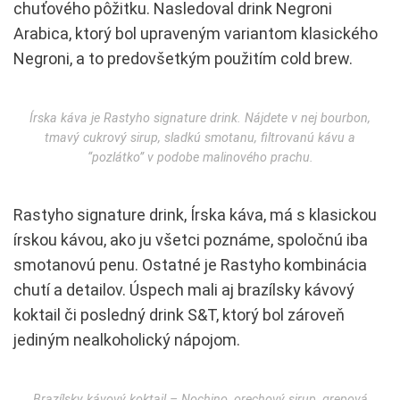
chuťového pôžitku. Nasledoval drink Negroni
Arabica, ktorý bol upraveným variantom klasického
Negroni, a to predovšetkým použitím cold brew.
Írska káva je Rastyho signature drink. Nájdete v nej bourbon,
tmavý cukrový sirup, sladkú smotanu, filtrovanú kávu a
“pozlátko” v podobe malinového prachu.
Rastyho signature drink, Írska káva, má s klasickou
írskou kávou, ako ju všetci poznáme, spoločnú iba
smotanovú penu. Ostatné je Rastyho kombinácia
chutí a detailov. Úspech mali aj brazílsky kávový
koktail či posledný drink S&T, ktorý bol zároveň
jediným nealkoholický nápojom.
Brazílsky kávový koktail – Nochino, orechový sirup, grepová