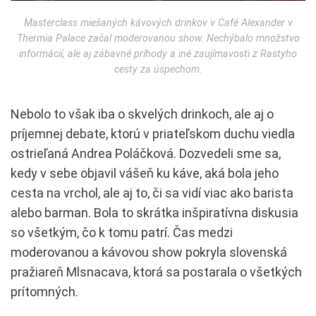
Masterclass miešaných kávových drinkov v Café Alexander v
Thermia Palace začal moderovanou show. Nechýbalo množstvo
informácií, ale aj zábavné príhody a iné zaujímavosti z Rastyho
cesty za úspechom.
Nebolo to však iba o skvelých drinkoch, ale aj o
príjemnej debate, ktorú v priateľskom duchu viedla
ostrieľaná Andrea Poláčková. Dozvedeli sme sa,
kedy v sebe objavil vášeň ku káve, aká bola jeho
cesta na vrchol, ale aj to, či sa vidí viac ako barista
alebo barman. Bola to skrátka inšpiratívna diskusia
so všetkým, čo k tomu patrí. Čas medzi
moderovanou a kávovou show pokryla slovenská
pražiareň Mlsnacava, ktorá sa postarala o všetkých
prítomných.