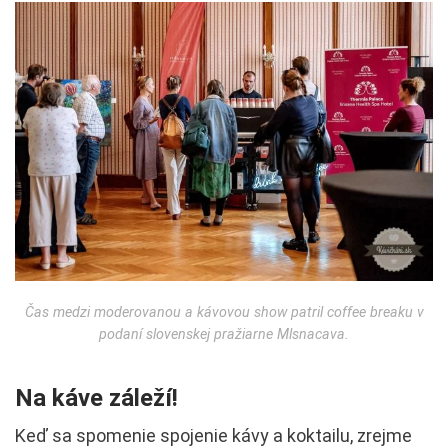
Čas medzi moderovanou a kávovou show patril coffee breaku v
podaní slovenskej pražiarne Mlsnacava.
Na káve záleží!
Keď sa spomenie spojenie kávy a koktailu, zrejme