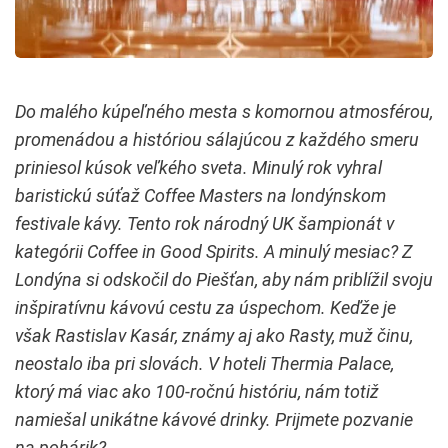
Do malého kúpeľného mesta s komornou atmosférou,
promenádou a históriou sálajúcou z každého smeru
priniesol kúsok veľkého sveta. Minulý rok vyhral
baristickú súťaž Coffee Masters na londýnskom
festivale kávy. Tento rok národný UK šampionát v
kategórii Coffee in Good Spirits. A minulý mesiac? Z
Londýna si odskočil do Piešťan, aby nám priblížil svoju
inšpiratívnu kávovú cestu za úspechom. Keďže je
však Rastislav Kasár, známy aj ako Rasty, muž činu,
neostalo iba pri slovách. V hoteli Thermia Palace,
ktorý má viac ako 100-ročnú históriu, nám totiž
namiešal unikátne kávové drinky. Prijmete pozvanie
na pohárik?