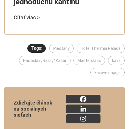
jednoduchú kantínu
Čítať viac >
Tags:
Piešťany
Hotel Thermia Palace
Rastislav „Rasty“ Kasár
Masterclass
káva
kávove nápoje
Zdieľajte článok
na sociálnych
sieťach