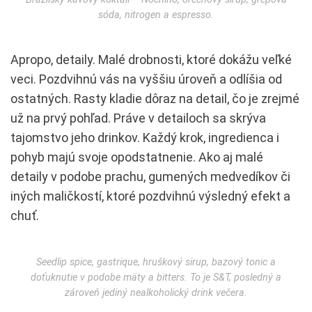
sóda, nitrogen a espresso.
Apropo, detaily. Malé drobnosti, ktoré dokážu veľké
veci. Pozdvihnú vás na vyššiu úroveň a odlíšia od
ostatných. Rasty kladie dôraz na detail, čo je zrejmé
už na prvý pohľad. Práve v detailoch sa skrýva
tajomstvo jeho drinkov. Každý krok, ingredienca i
pohyb majú svoje opodstatnenie. Ako aj malé
detaily v podobe prachu, gumených medvedíkov či
iných maličkostí, ktoré pozdvihnú výsledný efekt a
chuť.
Seedlip spice, gastrique, hruškový sirup, bazový tonic a
doťuknutie v podobe mäty a bitters. To je S&T, posledný a
zároveň jediný nealkoholický drink večera.