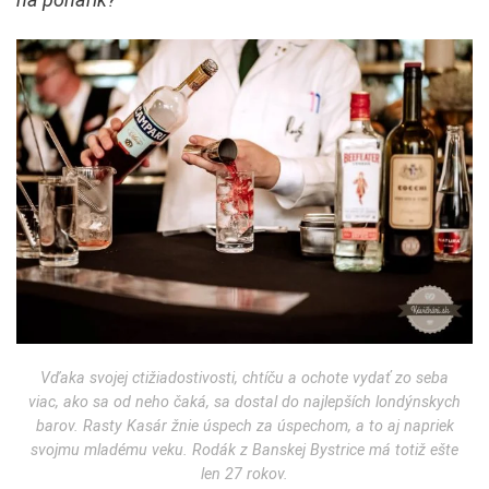
Vďaka svojej ctižiadostivosti, chtíču a ochote vydať zo seba
viac, ako sa od neho čaká, sa dostal do najlepších londýnskych
barov. Rasty Kasár žnie úspech za úspechom, a to aj napriek
svojmu mladému veku. Rodák z Banskej Bystrice má totiž ešte
len 27 rokov.