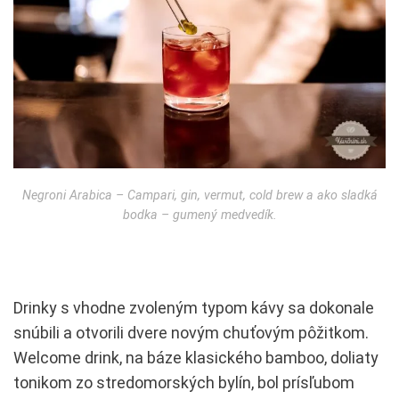
Negroni Arabica – Campari, gin, vermut, cold brew a ako sladká
bodka – gumený medvedík.
Drinky s vhodne zvoleným typom kávy sa dokonale
snúbili a otvorili dvere novým chuťovým pôžitkom.
Welcome drink, na báze klasického bamboo, doliaty
tonikom zo stredomorských bylín, bol prísľubom