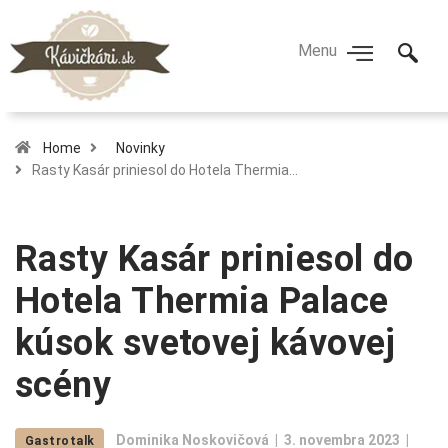
Home
Novinky
Rasty Kasár priniesol do Hotela Thermia…
Rasty Kasár priniesol do
Hotela Thermia Palace
kúsok svetovej kávovej
scény
Dominika Noskovičová
3. novembra 2023
Gastrotalk