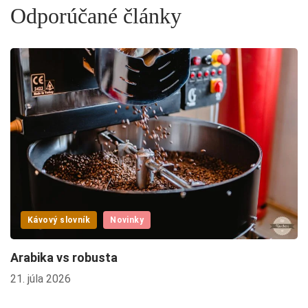
Odporúčané články
Kávový slovník
Novinky
Arabika vs robusta
21. júla 2026
D
16