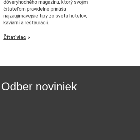
dôveryhodného magazínu, ktorý svojim
čitateľom pravidelne prináša
najzaujímavejšie tipy zo sveta hotelov,
kaviarní a reštaurácií.
Čítať viac
Odber noviniek