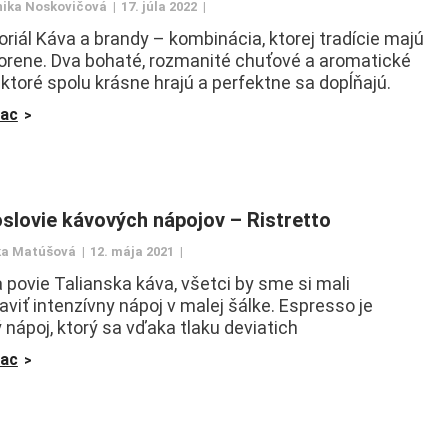
ika Noskovičová
17. júla 2022
oriál Káva a brandy – kombinácia, ktorej tradície majú
korene. Dva bohaté, rozmanité chuťové a aromatické
, ktoré spolu krásne hrajú a perfektne sa dopĺňajú.
iac
slovie kávových nápojov – Ristretto
a Matúšová
12. mája 2021
 povie Talianska káva, všetci by sme si mali
aviť intenzívny nápoj v malej šálke. Espresso je
 nápoj, ktorý sa vďaka tlaku deviatich
iac