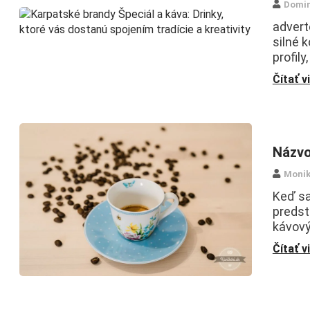
Domin
advert
silné 
profily
Čítať v
Názvo
Monik
Keď sa
predst
kávový
Čítať v