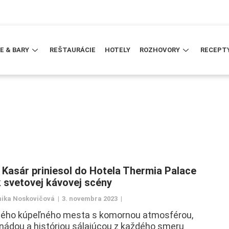
E & BARY
REŠTAURÁCIE
HOTELY
ROZHOVORY
RECEPT
 Kasár priniesol do Hotela Thermia Palace
 svetovej kávovej scény
ika Noskovičová
3. novembra 2023
ého kúpeľného mesta s komornou atmosférou,
ádou a históriou sálajúcou z každého smeru