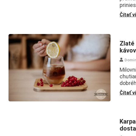
prinie
Čítať v
Zlaté
kávov
Domin
Milovn
chutia
dobréh
Čítať v
Karpa
dosta