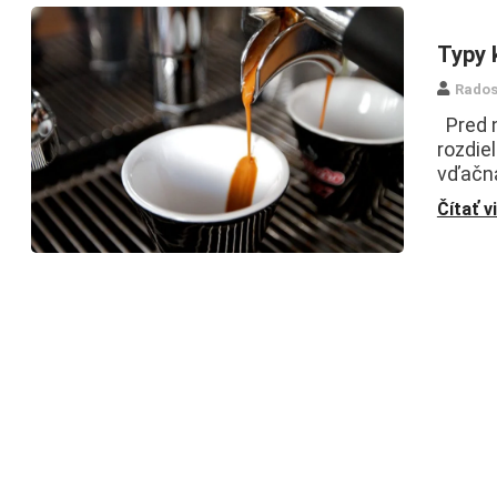
Typy 
Rados
Pred n
rozdie
vďačná
Čítať v