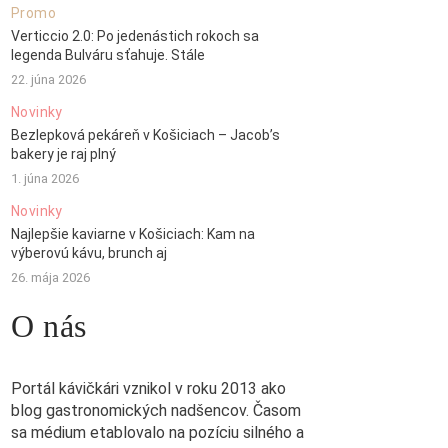
Promo
Verticcio 2.0: Po jedenástich rokoch sa
legenda Bulváru sťahuje. Stále
22. júna 2026
Novinky
Bezlepková pekáreň v Košiciach – Jacob’s
bakery je raj plný
1. júna 2026
Novinky
Najlepšie kaviarne v Košiciach: Kam na
výberovú kávu, brunch aj
26. mája 2026
O nás
Portál kávičkári vznikol v roku 2013 ako
blog gastronomických nadšencov. Časom
sa médium etablovalo na pozíciu silného a