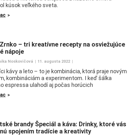
sol kúsok veľkého sveta.
iac
 Zrnko – tri kreatívne recepty na osviežujúce
é nápoje
ika Noskovičová
11. augusta 2022
íci kávy a leto – to je kombinácia, ktorá praje novým
m, kombináciám a experimentom. I keď šálka
o espressa ulahodí aj počas horúcich
iac
tské brandy Špeciál a káva: Drinky, ktoré vás
nú spojením tradície a kreativity