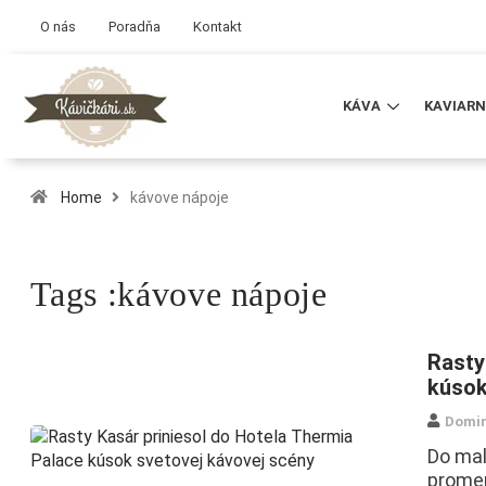
O nás
Poradňa
Kontakt
KÁVA
KAVIARN
Home
kávove nápoje
Tags :kávove nápoje
Rasty
kúsok
Domin
Do mal
promen