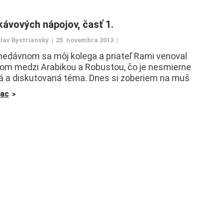
kávových nápojov, časť 1.
lav Bystriansky
25. novembra 2013
edávnom sa môj kolega a priateľ Rami venoval
lom medzi Arabikou a Robustou, čo je nesmierne
 a diskutovaná téma. Dnes si zoberiem na muš
iac