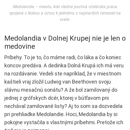
Medolandia – miesto, kde vládne poctivá včelárska práca
spojená s láskou a úctou k jednému z najstarších remesiel na
svete.
Medolandia v Dolnej Krupej nie je len o
medovine
Príbehy. To je to, čo máme radi, čo láka a čo koniec
koncov predáva. A dedinka Dolná Krupá ich má veru
na rozdávanie. Vedeli ste napríklad, že v miestnom
kaštieli vraj zložil Ludwig van Beethoven svoju
slávnu mesačnú sonátu? A že bol zamilovaný do
jednej z grófskych dcér, ktorej v bútľavom pni
nechával zamilované listy? Aj to som sa dozvedela
pri prehliadke Medolandie. Hoci, Medolandia by si
pokojne vystačila s vlastnými príbehmi. Pretože ich