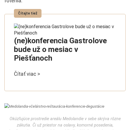
fotenia.
(ne)konferencia Gastrolove
bude už o mesiac v
Piešťanoch
Čítať viac >
Okúzľujúce prostredie areálu Medolandie v sebe skrýva rôzne
zákutia. Či už priestor na oslavy, komorné posedenia,