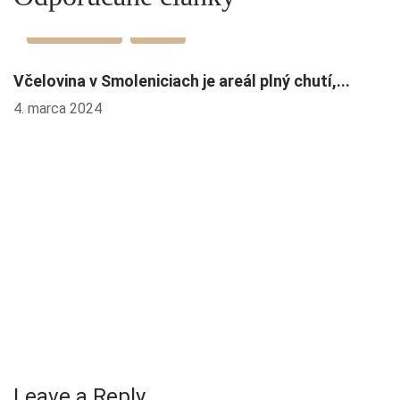
Promo článok
Promo
Včelovina v Smoleniciach je areál plný chutí,...
Z
4. marca 2024
8.
Leave a Reply