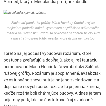
Apimed, ktorým Medolandia patrí, nezabudlo.
Zachovať pamiatku grófky Márie Henriety Chotekovej sa
majiteľom podarilo najmä vytvorením najväčšieho súkromného
rozária na Slovensku. Príďte sa pokochať nádherou tisícky ruží
a nasať atmosféru tohto miesta, ktoré dýcha minulosťou.
I preto na jej počesť vybudovali rozárium, ktoré
postupne zveľaďujú a dopĺňajú, ako aj reštauráciu
pomenovanú Mária Henrieta či symbolický Salónik
ružovej grófky. Rozárium je spoplatnené, avšak zisk
zo vstupného znovu putuje na jeho zveľaďovanie a
dopĺňanie nových odrôd ruží. Je to príjemná zmena,
keďže rozária boli chátrajúce budovy. A dnes je tam
príjemný park, kde sa často konajú aj svadobné