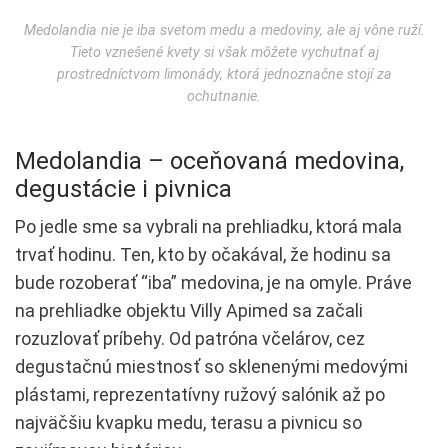
Medolandia nie je iba svetom medu a medoviny, ale aj vône ruží.
Tieto vznešené kvety si však môžete vychutnať aj
prostredníctvom limonády, ktorá jednoznačne stojí za
ochutnanie.
Medolandia – oceňovaná medovina,
degustácie i pivnica
Po jedle sme sa vybrali na prehliadku, ktorá mala
trvať hodinu. Ten, kto by očakával, že hodinu sa
bude rozoberať “iba” medovina, je na omyle. Práve
na prehliadke objektu Villy Apimed sa začali
rozuzlovať príbehy. Od patróna včelárov, cez
degustačnú miestnosť so sklenenými medovými
plástami, reprezentatívny ružový salónik až po
najväčšiu kvapku medu, terasu a pivnicu so