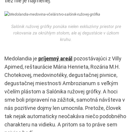
tiež nie je najmenej.
Salónik ružovej grófky ponúka nielen exkluzívny priestor pre
rokovania za okrúhlym stolom, ale aj degustácie v úzkom
kruhu.
Medolandia je
príjemný areál
pozostávajúci z Villy
Apimed, reštaurácie Mária Henrieta, Rozária M.H.
Chotekovej, medovinotéky, degustačnej pivnice,
degustačnej miestnosti Ambrozianum s veľkým
včelím plástom a Salónika ružovej grófky. A hoci
sme boli pripravení na zážitok, samotná návšteva v
nás pozitívne dojmy len umocnila. Pretože, človek
tak nejak automaticky neočakáva niečo podobného
charakteru na vidieku. A pritom sa to práve sem