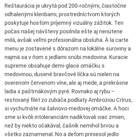
Reštaurácia je ukrytá pod 200-ročnými, čiastočne
odhalenými klenbami, prostredníctvom ktorých
poskytuje hosťom príjemný vizuálny zážitok. Ten
počas našej návštevy posilnila ešte aj nenútene
milá, avšak veľmi profesionálna obsluha. À la carte
menu je zostavené s dôrazom na lokálne suroviny a
najmä sa v ňom s jedlami snúbi medovina. Kuracie
supreme obsahuje demi-glace omáčku s
medovinou, dusené bravčové líčka sú nielen na
overenom červenom víne, ale aj mede, a prekrásne
ladia s paštrnákovým pyré. Rovnako aj rybu –
restovaný filet zo zubáča podliaty Ambroziou Citrus,
si vychutnáte na šalviovo-medovej omáčke. A hoci
sme si kvôli intoleranciám nadiktovali viac zmien,
než by niekto očakával, čašník nemihol brvou a
všetko zaznamenal. No a deťom priniesol jedlo