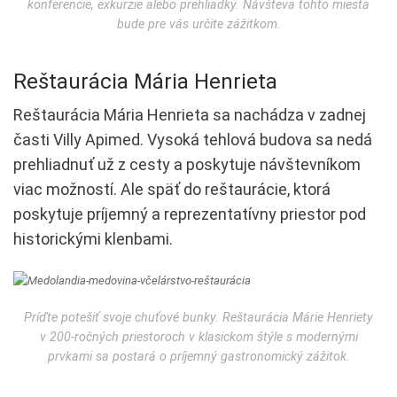
konferencie, exkurzie alebo prehliadky. Návšteva tohto miesta
bude pre vás určite zážitkom.
Reštaurácia Mária Henrieta
Reštaurácia Mária Henrieta sa nachádza v zadnej
časti Villy Apimed. Vysoká tehlová budova sa nedá
prehliadnuť už z cesty a poskytuje návštevníkom
viac možností. Ale späť do reštaurácie, ktorá
poskytuje príjemný a reprezentatívny priestor pod
historickými klenbami.
Príďte potešiť svoje chuťové bunky. Reštaurácia Márie Henriety
v 200-ročných priestoroch v klasickom štýle s modernými
prvkami sa postará o príjemný gastronomický zážitok.