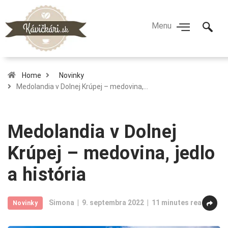
Home
Novinky
Medolandia v Dolnej Krúpej – medovina,…
Medolandia v Dolnej
Krúpej – medovina, jedlo
a história
Simona
9. septembra 2022
11 minutes read
Novinky