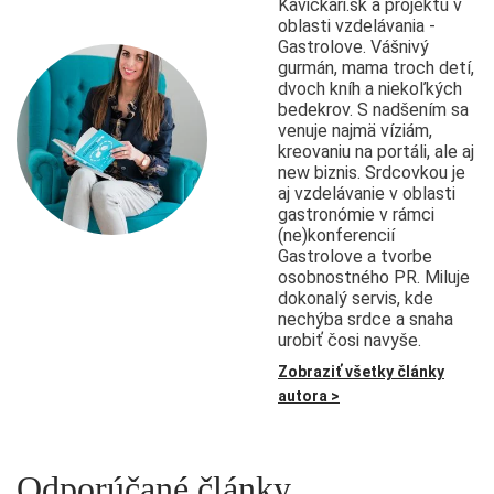
Kávičkári.sk a projektu v
oblasti vzdelávania -
Gastrolove. Vášnivý
gurmán, mama troch detí,
dvoch kníh a niekoľkých
bedekrov. S nadšením sa
venuje najmä víziám,
kreovaniu na portáli, ale aj
new biznis. Srdcovkou je
aj vzdelávanie v oblasti
gastronómie v rámci
(ne)konferencií
Gastrolove a tvorbe
osobnostného PR. Miluje
dokonalý servis, kde
nechýba srdce a snaha
urobiť čosi navyše.
Zobraziť všetky články
autora >
Odporúčané články