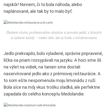
najskôr! Neviem, či to bola náhoda, alebo
naplánované, ale tak by to malo byť.
Zladené chute, profesionálna obsluha a ponuka jedál, z ktorých
si vyberie každý – nielen deti, ale aj ľudia s intoleranciami.
Jedlo prekvapilo, bolo vyladené, správne pripravené,
líčka sa priam rozsypávali na jazyku. A hoci sme šli
na výlet na vidiek, na tanieri sme dostali
naservírované jedlo ako z prémiovej reštaurácie. A
to som ešte nespomenula moju limonádu z ruží.
Bola síce na môj vkus trošku sladká, ale perfektne
zapadala do celého konceptu Medolandie.