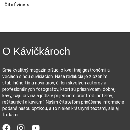
Čítať viac
O Kávičkároch
Sme kvalitný magazín píšuci o kvalitnej gastronómii a
veciach s ňou súvisiacich. Naša redakcia je zložením
stabilného tímu novinárov, či len skvelých autorov a
profesionálnych fotografov, ktorí sú priaznivcami dobrej
kávy, čaju či vína a jedla v príjemnom prostredí hotelov,
reštaurácií a kaviarní. Našim čitateľom prinášame informácie
podané našou optikou, a to nielen krásnymi textami, ale aj
fotkami.