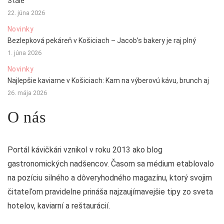
Stále
22. júna 2026
Novinky
Bezlepková pekáreň v Košiciach – Jacob’s bakery je raj plný
1. júna 2026
Novinky
Najlepšie kaviarne v Košiciach: Kam na výberovú kávu, brunch aj
26. mája 2026
O nás
Portál kávičkári vznikol v roku 2013 ako blog
gastronomických nadšencov. Časom sa médium etablovalo
na pozíciu silného a dôveryhodného magazínu, ktorý svojim
čitateľom pravidelne prináša najzaujímavejšie tipy zo sveta
hotelov, kaviarní a reštaurácií.