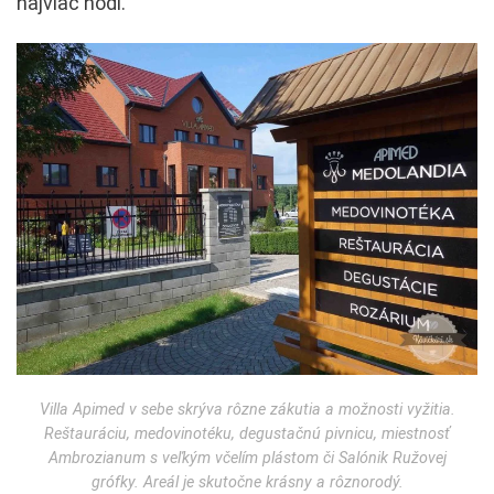
najviac hodí.
Villa Apimed v sebe skrýva rôzne zákutia a možnosti vyžitia.
Reštauráciu, medovinotéku, degustačnú pivnicu, miestnosť
Ambrozianum s veľkým včelím plástom či Salónik Ružovej
grófky. Areál je skutočne krásny a rôznorodý.