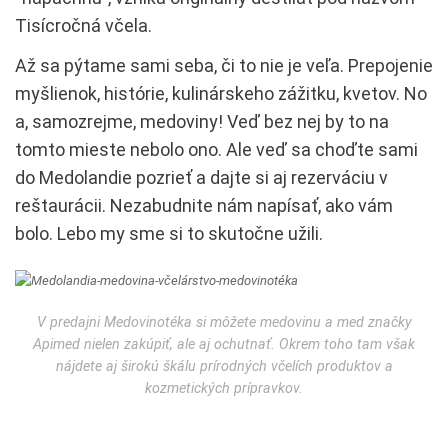
Tisícročná včela.
Až sa pýtame sami seba, či to nie je veľa. Prepojenie
myšlienok, histórie, kulinárskeho zážitku, kvetov. No
a, samozrejme, medoviny! Veď bez nej by to na
tomto mieste nebolo ono. Ale veď sa choďte sami
do Medolandie pozrieť a dajte si aj rezerváciu v
reštaurácii. Nezabudnite nám napísať, ako vám
bolo. Lebo my sme si to skutočne užili.
V predajni Medovinotéka si môžete medovinu a med značky
Apimed nielen zakúpiť, ale aj ochutnať. Okrem toho tam však
nájdete aj širokú škálu prírodných včelích produktov a
kozmetických prípravkov.