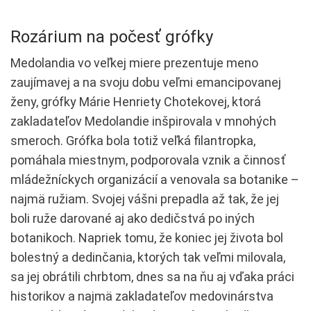
Rozárium na počesť grófky
Medolandia vo veľkej miere prezentuje meno
zaujímavej a na svoju dobu veľmi emancipovanej
ženy, grófky Márie Henriety Chotekovej, ktorá
zakladateľov Medolandie inšpirovala v mnohých
smeroch. Grófka bola totiž veľká filantropka,
pomáhala miestnym, podporovala vznik a činnosť
mládežníckych organizácií a venovala sa botanike –
najmä ružiam. Svojej vášni prepadla až tak, že jej
boli ruže darované aj ako dedičstvá po iných
botanikoch. Napriek tomu, že koniec jej života bol
bolestný a dedinčania, ktorých tak veľmi milovala,
sa jej obrátili chrbtom, dnes sa na ňu aj vďaka práci
historikov a najmä zakladateľov medovinárstva