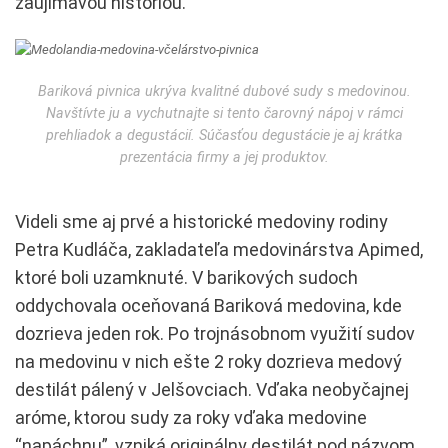
zaujímavou históriou.
Bariková pivnica ukrýva kvalitné dubové sudy s medovinou.
Navštívte ju a vychutnajte si tento čarovný nápoj v rámci
prehliadok a degustácií. Súčasťou degustácie je aj krátka
prezentácia firmy a jej produktov.
Videli sme aj prvé a historické medoviny rodiny
Petra Kudláča, zakladateľa medovinárstva Apimed,
ktoré boli uzamknuté. V barikových sudoch
oddychovala oceňovaná Bariková medovina, kde
dozrieva jeden rok. Po trojnásobnom využití sudov
na medovinu v nich ešte 2 roky dozrieva medový
destilát pálený v Jelšovciach. Vďaka neobyčajnej
aróme, ktorou sudy za roky vďaka medovine
“napáchnu”, vzniká originálny destilát pod názvom