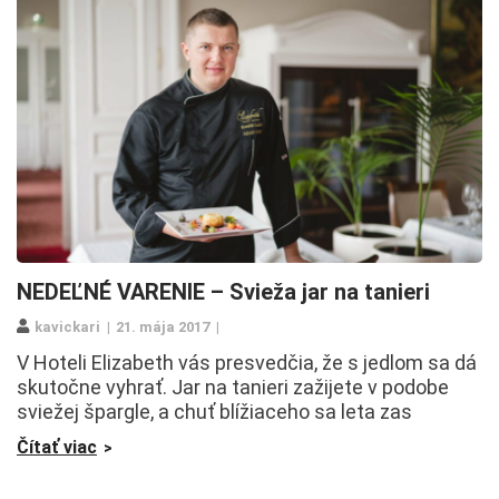
NEDEĽNÉ VARENIE – Svieža jar na tanieri
kavickari
21. mája 2017
V Hoteli Elizabeth vás presvedčia, že s jedlom sa dá
skutočne vyhrať. Jar na tanieri zažijete v podobe
sviežej špargle, a chuť blížiaceho sa leta zas
Čítať viac