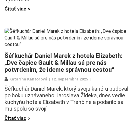
Čítať viac
Šéfkuchár Daniel Marek z hotela Elizabeth:
„Dve čapice Gault & Millau sú pre nás
potvrdením, že ideme správnou cestou“
Katarína Kántorová
12. septembra 2025
Šéfkuchár Daniel Marek, ktorý svoju kariéru budoval
po boku uznávaného Jaroslava Žídeka, dnes vedie
kuchyňu hotela Elizabeth v Trenčíne a podarilo sa
mu spolu so svojí
Čítať viac