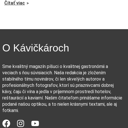
Čítať viac
O Kávičkároch
Sme kvalitný magazín píšuci o kvalitnej gastronómii a
veciach s ňou súvisiacich. Naša redakcia je zložením
stabilného tímu novinárov, či len skvelých autorov a
profesionálnych fotografov, ktorí sú priaznivcami dobrej
kávy, čaju či vína a jedla v príjemnom prostredí hotelov,
reštaurácií a kaviarní. Našim čitateľom prinášame informácie
podané našou optikou, a to nielen krásnymi textami, ale aj
fotkami.