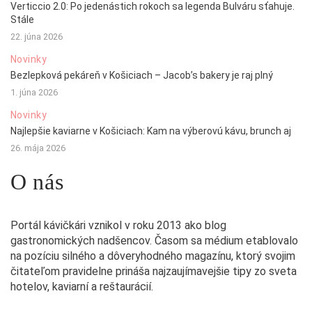
Verticcio 2.0: Po jedenástich rokoch sa legenda Bulváru sťahuje.
Stále
22. júna 2026
Novinky
Bezlepková pekáreň v Košiciach – Jacob’s bakery je raj plný
1. júna 2026
Novinky
Najlepšie kaviarne v Košiciach: Kam na výberovú kávu, brunch aj
26. mája 2026
O nás
Portál kávičkári vznikol v roku 2013 ako blog
gastronomických nadšencov. Časom sa médium etablovalo
na pozíciu silného a dôveryhodného magazínu, ktorý svojim
čitateľom pravidelne prináša najzaujímavejšie tipy zo sveta
hotelov, kaviarní a reštaurácií.