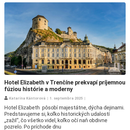
Hotel Elizabeth v Trenčíne prekvapí príjemnou
fúziou histórie a moderny
Katarína Kántorová
1. septembra 2025
Hotel Elizabeth pôsobí majestátne, dýcha dejinami.
Predstavujeme si, koľko historických udalostí
„zažil“, čo všetko videl, koľko očí naň obdivne
pozrelo. Po príchode dnu