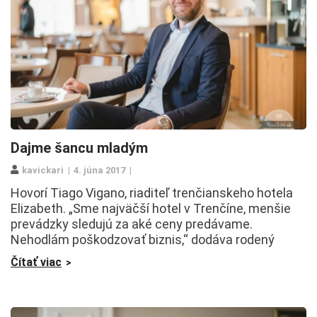
Dajme šancu mladým
kavickari
4. júna 2017
Hovorí Tiago Vigano, riaditeľ trenčianskeho hotela
Elizabeth. „Sme najväčší hotel v Trenčíne, menšie
prevádzky sledujú za aké ceny predávame.
Nehodlám poškodzovať biznis,“ dodáva rodený
Čítať viac