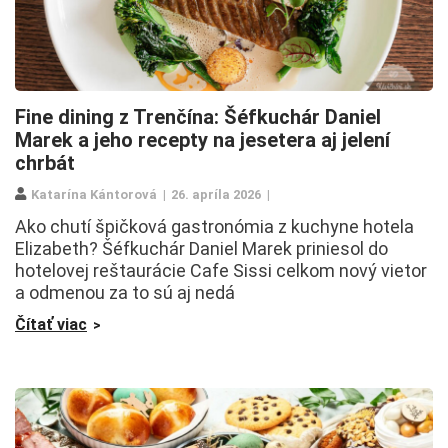
Fine dining z Trenčína: Šéfkuchár Daniel
Marek a jeho recepty na jesetera aj jelení
chrbát
Katarína Kántorová
26. apríla 2026
Ako chutí špičková gastronómia z kuchyne hotela
Elizabeth? Šéfkuchár Daniel Marek priniesol do
hotelovej reštaurácie Cafe Sissi celkom nový vietor
a odmenou za to sú aj nedá
Čítať viac