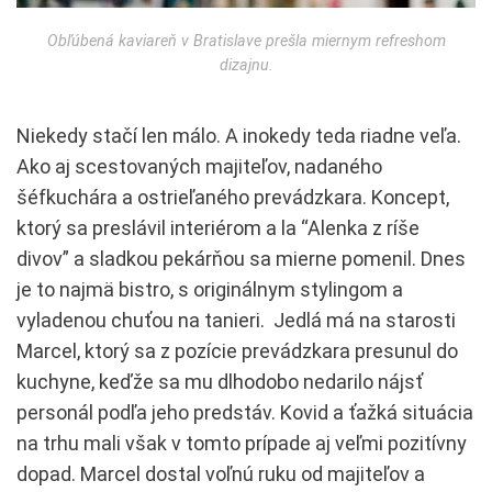
Obľúbená kaviareň v Bratislave prešla miernym refreshom
dizajnu.
Niekedy stačí len málo. A inokedy teda riadne veľa.
Ako aj scestovaných majiteľov, nadaného
šéfkuchára a ostrieľaného prevádzkara. Koncept,
ktorý sa preslávil interiérom a la “Alenka z ríše
divov” a sladkou pekárňou sa mierne pomenil. Dnes
je to najmä bistro, s originálnym stylingom a
vyladenou chuťou na tanieri. Jedlá má na starosti
Marcel, ktorý sa z pozície prevádzkara presunul do
kuchyne, keďže sa mu dlhodobo nedarilo nájsť
personál podľa jeho predstáv. Kovid a ťažká situácia
na trhu mali však v tomto prípade aj veľmi pozitívny
dopad. Marcel dostal voľnú ruku od majiteľov a