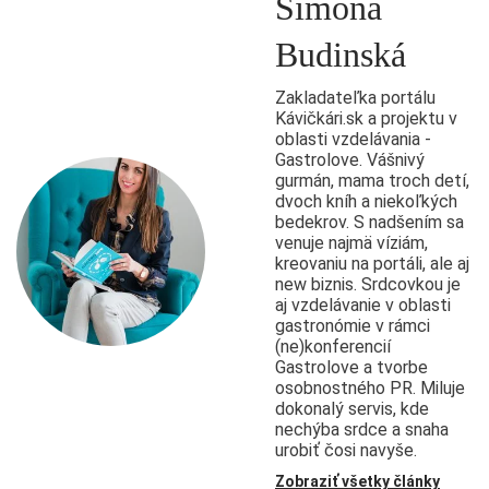
Simona
Budinská
Zakladateľka portálu
Kávičkári.sk a projektu v
oblasti vzdelávania -
Gastrolove. Vášnivý
gurmán, mama troch detí,
dvoch kníh a niekoľkých
bedekrov. S nadšením sa
venuje najmä víziám,
kreovaniu na portáli, ale aj
new biznis. Srdcovkou je
aj vzdelávanie v oblasti
gastronómie v rámci
(ne)konferencií
Gastrolove a tvorbe
osobnostného PR. Miluje
dokonalý servis, kde
nechýba srdce a snaha
urobiť čosi navyše.
Zobraziť všetky články