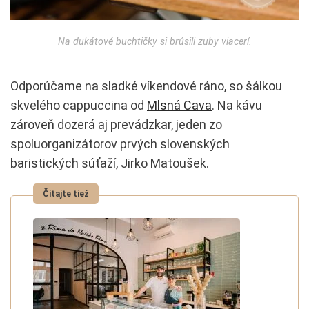
Na dukátové buchtičky si brúsili zuby viacerí.
Odporúčame na sladké víkendové ráno, so šálkou
skvelého cappuccina od
Mlsná Cava
. Na kávu
zároveň dozerá aj prevádzkar, jeden zo
spoluorganizátorov prvých slovenských
baristických súťaží, Jirko Matoušek.