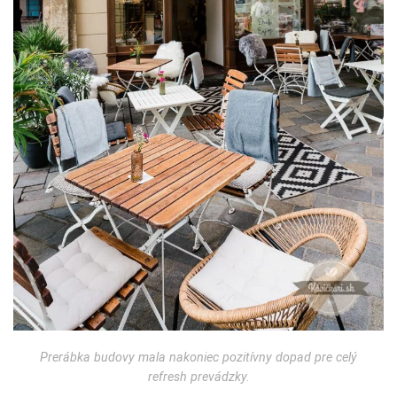
Prerábka budovy mala nakoniec pozitívny dopad pre celý
refresh prevádzky.