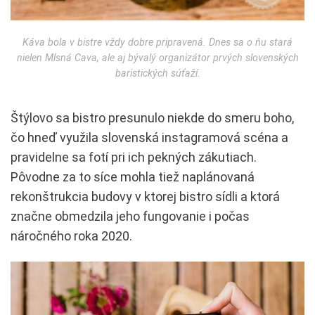
Káva bola v bistre vždy dobre pripravená. Dnes sa o ňu stará
nielen Mlsná Cava, ale aj bývalý organizátor prvých slovenských
baristických súťaží.
Štýlovo sa bistro presunulo niekde do smeru boho,
čo hneď využila slovenská instagramová scéna a
pravidelne sa fotí pri ich pekných zákutiach.
Pôvodne za to síce mohla tiež naplánovaná
rekonštrukcia budovy v ktorej bistro sídli a ktorá
značne obmedzila jeho fungovanie i počas
náročného roka 2020.