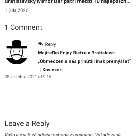
F
Bratislavský Mirror Bar patrí medzi 10 najlepších...
2.
1. júla 2026
1 Comment
Reply
Majiteľka Enjoy Bistra v Bratislave:
„Obmedzenia nás prinútili inak premýšľať“
| Kavickari
28. októbra 2021 at 9:15
Leave a Reply
Vaša e-mailová adresa nebude zverejnená.
Vyžadované