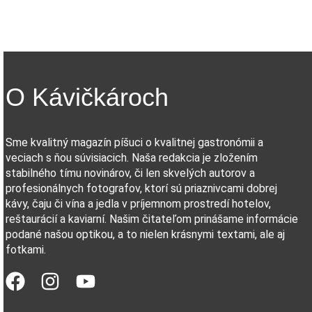
O Kávičkároch
Sme kvalitný magazín píšuci o kvalitnej gastronómii a
veciach s ňou súvisiacich. Naša redakcia je zložením
stabilného tímu novinárov, či len skvelých autorov a
profesionálnych fotografov, ktorí sú priaznivcami dobrej
kávy, čaju či vína a jedla v príjemnom prostredí hotelov,
reštaurácií a kaviarní. Našim čitateľom prinášame informácie
podané našou optikou, a to nielen krásnymi textami, ale aj
fotkami.