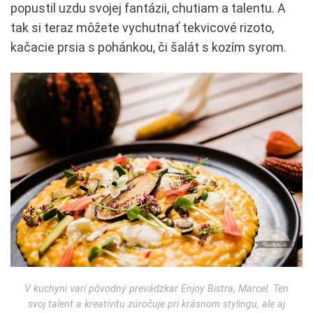
popustil uzdu svojej fantázii, chutiam a talentu. A
tak si teraz môžete vychutnať tekvicové rizoto,
kačacie prsia s pohánkou, či šalát s kozím syrom.
V kuchyni varí pôvodný prevádzkar Enjoy Bistra, Marcel. Ten
svoj talent a kreativitu zúročuje pri krásnom stylingu, ale aj