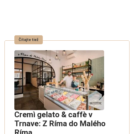
Cremì gelato & caffè v
Trnave: Z Ríma do Malého
Ríma