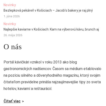
Novinky
Bezlepková pekáreň v Košiciach – Jacob’s bakery je raj plný
1. júna 2026
Novinky
Najlepšie kaviarne v Košiciach: Kam na výberovú kávu, brunch aj
26. mája 2026
O nás
Portál kávičkári vznikol v roku 2013 ako blog
gastronomických nadšencov. Časom sa médium etablovalo
na pozíciu silného a dôveryhodného magazínu, ktorý svojim
čitateľom pravidelne prináša najzaujímavejšie tipy zo sveta
hotelov, kaviarní a reštaurácií.
Čítať viac