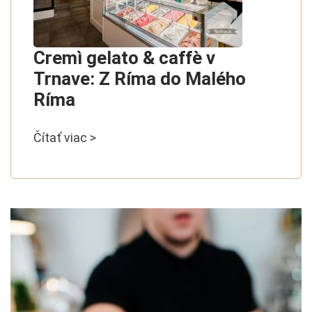
Cremì gelato & caffè v
Trnave: Z Ríma do Malého
Ríma
Čítať viac >