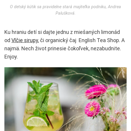
O detský kútik sa pravidelne stará majiteľka podniku, Andrea
Palušková.
Ku hraniu detí si dajte jednu z miešaných limonád
od
Vlčie sirupy
, či organický čaj English Tea Shop. A
najmä. Nech život prinesie čokoľvek, nezabudnite.
Enjoy.