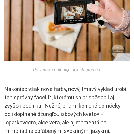
Prevádzku obľubujú aj instagrameri.
Nakoniec však nové farby, nový, tmavý výklad urobili
ten správny facelift, ktorému sa prispôsobil aj
zvyšok podniku. Nežné, priam ikonické domčeky
boli doplnené džungľou izbových kvetov –
lopatkovcom, aloe vera, ale aj momentálne
mimoriadne obľúbenými svokrinými jazykmi.