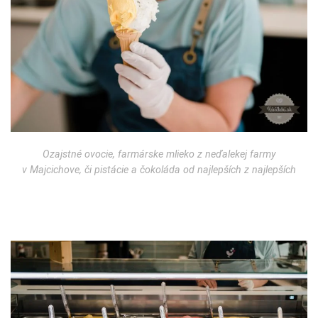
Ozajstné ovocie, farmárske mlieko z neďalekej farmy
v Majcichove, či pistácie a čokoláda od najlepších z najlepších