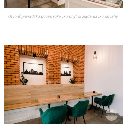
Otvoriť prevádzku počas roka „korony“ si žiada dávku odvahy.