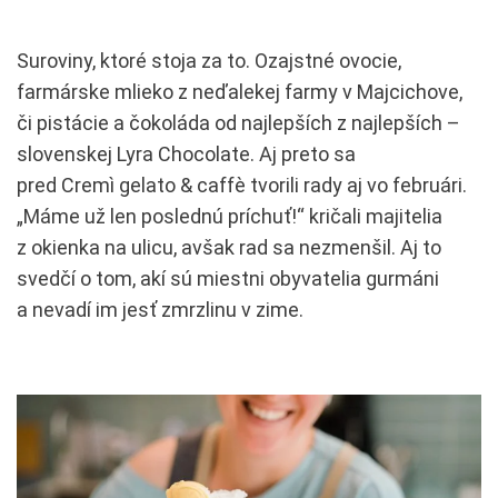
Suroviny, ktoré stoja za to. Ozajstné ovocie,
farmárske mlieko z neďalekej farmy v Majcichove,
či pistácie a čokoláda od najlepších z najlepších –
slovenskej Lyra Chocolate. Aj preto sa
pred Cremì gelato & caffè tvorili rady aj vo februári.
„Máme už len poslednú príchuť!“ kričali majitelia
z okienka na ulicu, avšak rad sa nezmenšil. Aj to
svedčí o tom, akí sú miestni obyvatelia gurmáni
a nevadí im jesť zmrzlinu v zime.