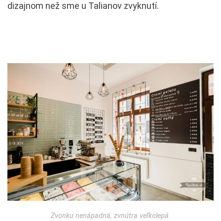
dizajnom než sme u Talianov zvyknutí.
Zvonku nenápadná, zvnútra veľkolepá.