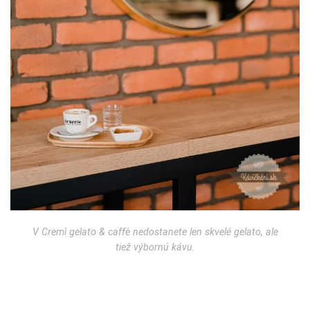
V Cremì gelato & caffè nedostanete len skvelé gelato, ale
tiež výbornú kávu.