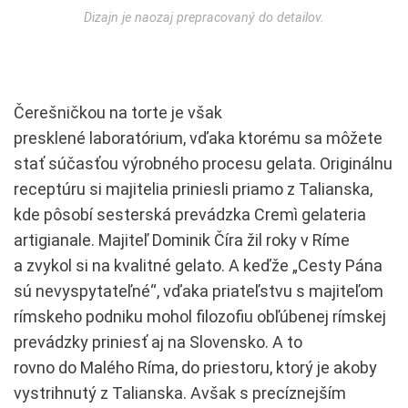
Dizajn je naozaj prepracovaný do detailov.
Čerešničkou na torte je však
presklené laboratórium, vďaka ktorému sa môžete
stať súčasťou výrobného procesu gelata. Originálnu
receptúru si majitelia priniesli priamo z Talianska,
kde pôsobí sesterská prevádzka Cremì gelateria
artigianale. Majiteľ Dominik Číra žil roky v Ríme
a zvykol si na kvalitné gelato. A keďže „Cesty Pána
sú nevyspytateľné“, vďaka priateľstvu s majiteľom
rímskeho podniku mohol filozofiu obľúbenej rímskej
prevádzky priniesť aj na Slovensko. A to
rovno do Malého Ríma, do priestoru, ktorý je akoby
vystrihnutý z Talianska. Avšak s precíznejším