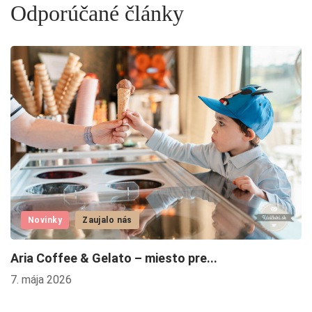
Odporúčané články
Novinky
Zaujalo nás
Aria Coffee & Gelato – miesto pre...
T
St
7. mája 2026
2