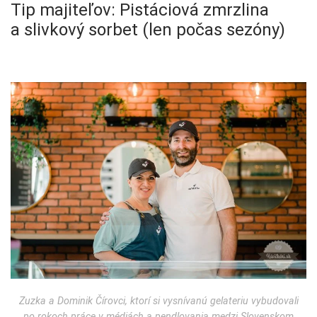
Tip majiteľov: Pistáciová zmrzlina
a slivkový sorbet (len počas sezóny)
Zuzka a Dominik Čírovci, ktorí si vysnívanú gelateriu vybudovali
po rokoch práce v médiách a pendlovania medzi Slovenskom