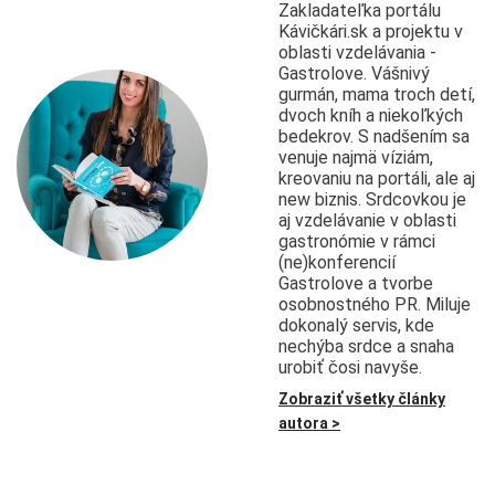
Zakladateľka portálu
Kávičkári.sk a projektu v
oblasti vzdelávania -
Gastrolove. Vášnivý
gurmán, mama troch detí,
dvoch kníh a niekoľkých
bedekrov. S nadšením sa
venuje najmä víziám,
kreovaniu na portáli, ale aj
new biznis. Srdcovkou je
aj vzdelávanie v oblasti
gastronómie v rámci
(ne)konferencií
Gastrolove a tvorbe
osobnostného PR. Miluje
dokonalý servis, kde
nechýba srdce a snaha
urobiť čosi navyše.
Zobraziť všetky články
autora >