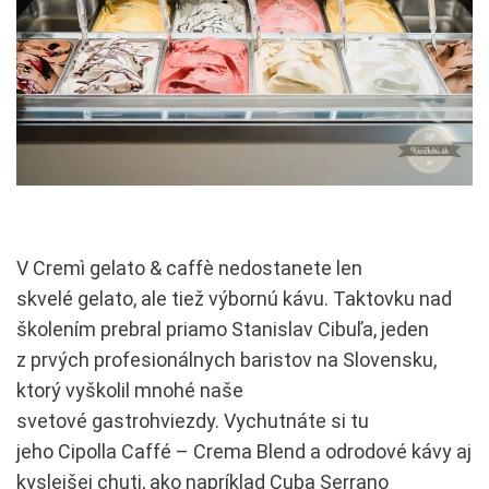
V Cremì gelato & caffè nedostanete len
skvelé gelato, ale tiež výbornú kávu. Taktovku nad
školením prebral priamo Stanislav Cibuľa, jeden
z prvých profesionálnych baristov na Slovensku,
ktorý vyškolil mnohé naše
svetové gastrohviezdy. Vychutnáte si tu
jeho Cipolla Caffé – Crema Blend a odrodové kávy aj
kyslejšej chuti, ako napríklad Cuba Serrano