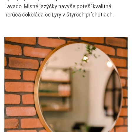
Lavado. Mlsné jazýčky navyše poteší kvalitná
horúca čokoláda od Lyry v štyroch príchutiach.