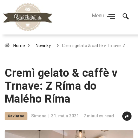
Home
Novinky
Cremì gelato & caffè v Trnave: Z…
Cremì gelato & caffè v
Trnave: Z Ríma do
Malého Ríma
Simona
31. mája 2021
7 minutes read
Kaviarne