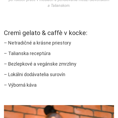
a Talianskom.
Cremì gelato & caffè v kocke:
– Netradičné a krásne priestory
– Talianska receptúra
– Bezlepkové a vegánske zmrzliny
– Lokálni dodávatelia surovín
– Výborná káva