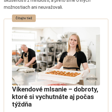
skúsenosti z minulosti, a preto sme o iných
možnostiach ani neuvažovali.
Víkendové mlsanie – dobroty,
ktoré si vychutnáte aj počas
týždňa