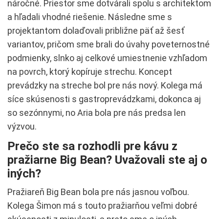
náročné. Priestor sme dotvárali spolu s architektom
a hľadali vhodné riešenie. Následne sme s
projektantom dolaďovali približne päť až šesť
variantov, pričom sme brali do úvahy poveternostné
podmienky, slnko aj celkové umiestnenie vzhľadom
na povrch, ktorý kopíruje strechu. Koncept
prevádzky na streche bol pre nás nový. Kolega má
síce skúsenosti s gastroprevádzkami, dokonca aj
so sezónnymi, no Aria bola pre nás predsa len
výzvou.
Prečo ste sa rozhodli pre kávu z
pražiarne Big Bean? Uvažovali ste aj o
iných?
Pražiareň Big Bean bola pre nás jasnou voľbou.
Kolega Šimon má s touto pražiarňou veľmi dobré