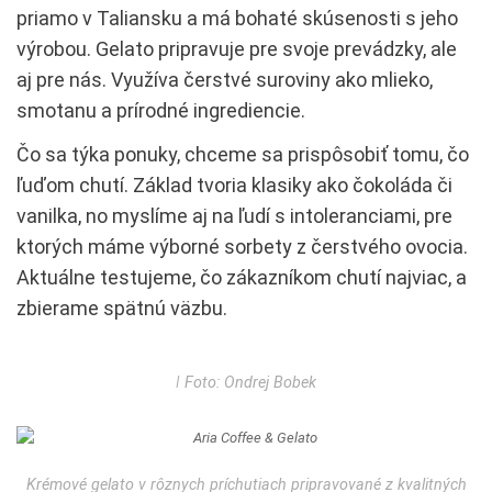
priamo v Taliansku a má bohaté skúsenosti s jeho
výrobou. Gelato pripravuje pre svoje prevádzky, ale
aj pre nás. Využíva čerstvé suroviny ako mlieko,
smotanu a prírodné ingrediencie.
Čo sa týka ponuky, chceme sa prispôsobiť tomu, čo
ľuďom chutí. Základ tvoria klasiky ako čokoláda či
vanilka, no myslíme aj na ľudí s intoleranciami, pre
ktorých máme výborné sorbety z čerstvého ovocia.
Aktuálne testujeme, čo zákazníkom chutí najviac, a
zbierame spätnú väzbu.
ǀ Foto: Ondrej Bobek
Krémové gelato v rôznych príchutiach pripravované z kvalitných