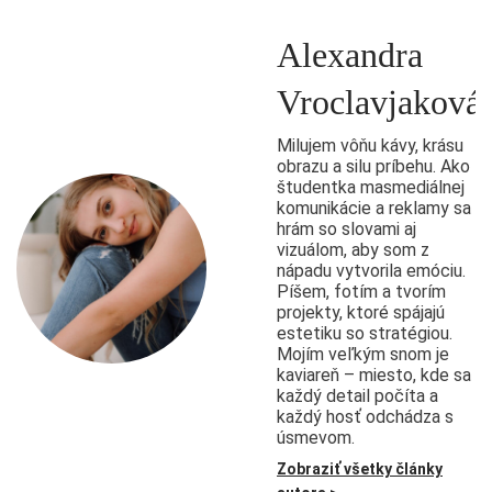
Alexandra
Vroclavjaková
Milujem vôňu kávy, krásu
obrazu a silu príbehu. Ako
študentka masmediálnej
komunikácie a reklamy sa
hrám so slovami aj
vizuálom, aby som z
nápadu vytvorila emóciu.
Píšem, fotím a tvorím
projekty, ktoré spájajú
estetiku so stratégiou.
Mojím veľkým snom je
kaviareň – miesto, kde sa
každý detail počíta a
každý hosť odchádza s
úsmevom.
Zobraziť všetky články