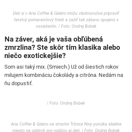
Deti si v Aria Coffee & Gelato môžu vlastnoručne pripraviť
čerstvý pomarančový fresh a zažiť tak zábavu spojenú s
osviežením. ǀ Foto: Ondrej Bobek
Na záver, aká je vaša obľúbená
zmrzlina? Ste skôr tím klasika alebo
niečo exotickejšie?
Som asi taký mix. (Smiech.) Už od šiestich rokov
milujem kombináciu čokolády a citróna. Nedám na
ňu dopustiť.
ǀ Foto: Ondrej Bobek
Aria Coffee & Gelato na streche Tržnice Nivy ponúka ideálne
miesto na oddych pre rodičov aj deti. ǀ Foto: Ondrej Bobek