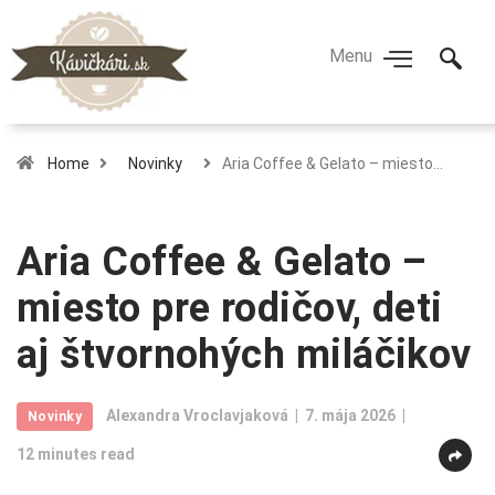
Home
Novinky
Aria Coffee & Gelato – miesto…
Aria Coffee & Gelato –
miesto pre rodičov, deti
aj štvornohých miláčikov
Alexandra Vroclavjaková
7. mája 2026
Novinky
12 minutes read