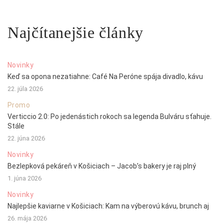
Najčítanejšie články
Novinky
Keď sa opona nezatiahne: Café Na Peróne spája divadlo, kávu
22. júla 2026
Promo
Verticcio 2.0: Po jedenástich rokoch sa legenda Bulváru sťahuje.
Stále
22. júna 2026
Novinky
Bezlepková pekáreň v Košiciach – Jacob’s bakery je raj plný
1. júna 2026
Novinky
Najlepšie kaviarne v Košiciach: Kam na výberovú kávu, brunch aj
26. mája 2026