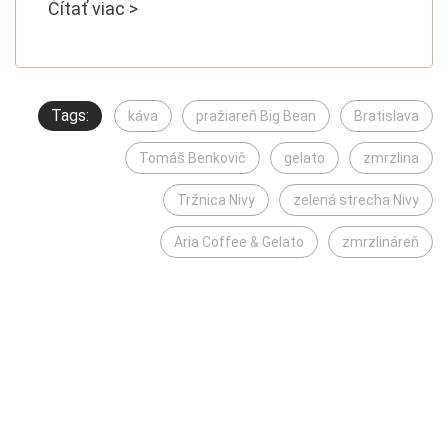
Čítať viac >
Tags:
káva
pražiareň Big Bean
Bratislava
Tomáš Benkovič
gelato
zmrzlina
Tržnica Nivy
zelená strecha Nivy
Aria Coffee & Gelato
zmrzlináreň