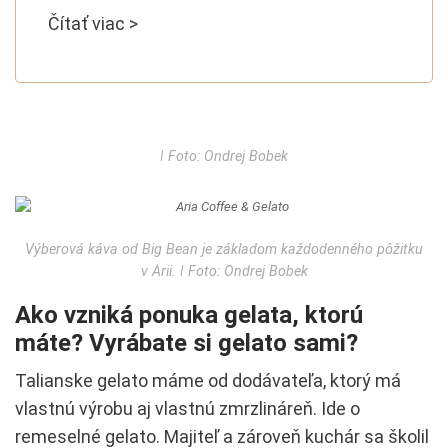
Čítať viac >
ǀ Foto: Ondrej Bobek
Výberová káva od Big Bean je základom každodenného pôžitku
v Arii. ǀ Foto: Ondrej Bobek
Ako vzniká ponuka gelata, ktorú
máte? Vyrábate si gelato sami?
Talianske gelato máme od dodávateľa, ktorý má
vlastnú výrobu aj vlastnú zmrzlináreň. Ide o
remeselné gelato. Majiteľ a zároveň kuchár sa školil