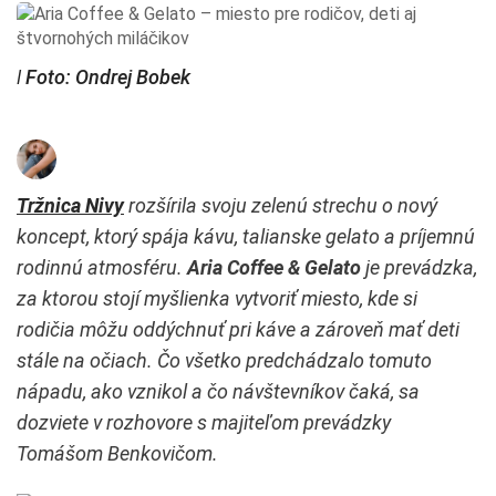
ǀ Foto: Ondrej Bobek
Tržnica Nivy
rozšírila svoju zelenú strechu o nový
koncept, ktorý spája kávu, talianske gelato a príjemnú
rodinnú atmosféru.
Aria Coffee & Gelato
je prevádzka,
za ktorou stojí myšlienka vytvoriť miesto, kde si
rodičia môžu oddýchnuť pri káve a zároveň mať deti
stále na očiach. Čo všetko predchádzalo tomuto
nápadu, ako vznikol a čo návštevníkov čaká, sa
dozviete v rozhovore s majiteľom prevádzky
Tomášom Benkovičom.