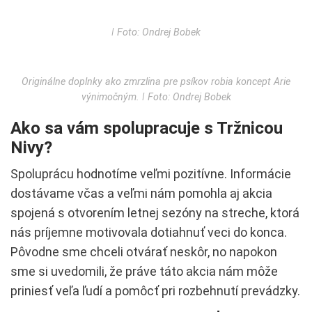
ǀ Foto: Ondrej Bobek
Originálne doplnky ako zmrzlina pre psíkov robia koncept Arie
výnimočným. ǀ Foto: Ondrej Bobek
Ako sa vám spolupracuje s Tržnicou
Nivy?
Spoluprácu hodnotíme veľmi pozitívne. Informácie
dostávame včas a veľmi nám pomohla aj akcia
spojená s otvorením letnej sezóny na streche, ktorá
nás príjemne motivovala dotiahnuť veci do konca.
Pôvodne sme chceli otvárať neskôr, no napokon
sme si uvedomili, že práve táto akcia nám môže
priniesť veľa ľudí a pomôcť pri rozbehnutí prevádzky.