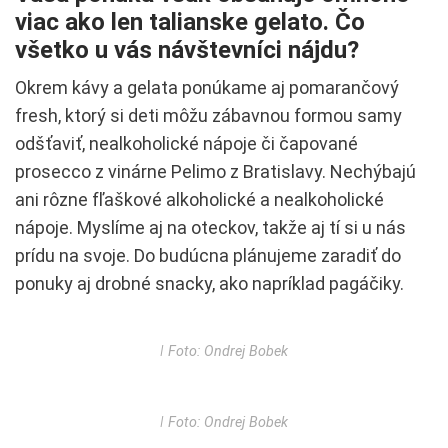
viac ako len talianske gelato. Čo
všetko u vás návštevníci nájdu?
Okrem kávy a gelata ponúkame aj pomarančový
fresh, ktorý si deti môžu zábavnou formou samy
odšťaviť, nealkoholické nápoje či čapované
prosecco z vinárne Pelimo z Bratislavy. Nechýbajú
ani rôzne fľaškové alkoholické a nealkoholické
nápoje. Myslíme aj na oteckov, takže aj tí si u nás
prídu na svoje. Do budúcna plánujeme zaradiť do
ponuky aj drobné snacky, ako napríklad pagáčiky.
ǀ Foto: Ondrej Bobek
ǀ Foto: Ondrej Bobek