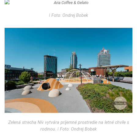
ǀ Foto: Ondrej Bobek
Zelená strecha Nív vytvára príjemné prostredie na letné chvíle s
rodinou. ǀ Foto: Ondrej Bobek