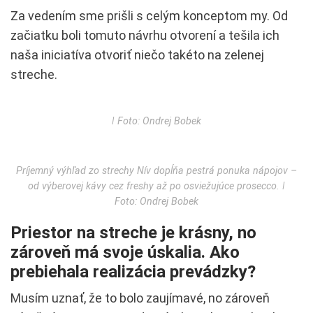
Za vedením sme prišli s celým konceptom my. Od
začiatku boli tomuto návrhu otvorení a tešila ich
naša iniciatíva otvoriť niečo takéto na zelenej
streche.
ǀ Foto: Ondrej Bobek
Príjemný výhľad zo strechy Nív dopĺňa pestrá ponuka nápojov –
od výberovej kávy cez freshy až po osviežujúce prosecco. ǀ
Foto: Ondrej Bobek
Priestor na streche je krásny, no
zároveň má svoje úskalia. Ako
prebiehala realizácia prevádzky?
Musím uznať, že to bolo zaujímavé, no zároveň