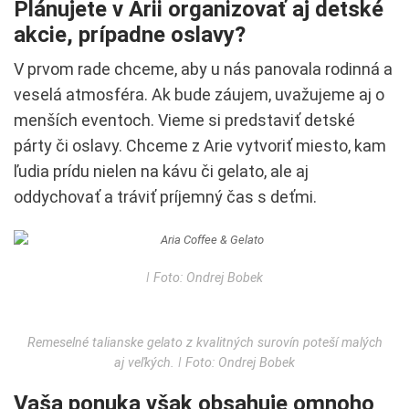
Plánujete v Arii organizovať aj detské
akcie, prípadne oslavy?
V prvom rade chceme, aby u nás panovala rodinná a
veselá atmosféra. Ak bude záujem, uvažujeme aj o
menších eventoch. Vieme si predstaviť detské
párty či oslavy. Chceme z Arie vytvoriť miesto, kam
ľudia prídu nielen na kávu či gelato, ale aj
oddychovať a tráviť príjemný čas s deťmi.
ǀ Foto: Ondrej Bobek
Remeselné talianske gelato z kvalitných surovín poteší malých
aj veľkých. ǀ Foto: Ondrej Bobek
Vaša ponuka však obsahuje omnoho