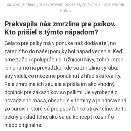
surovín je ideálnym osviežením počas teplých dní. ǀ Foto: Ondrej
Bobek
Prekvapila nás zmrzlina pre psíkov.
Kto prišiel s týmto nápadom?
Gelato pre psíky má v ponuke náš dodávateľ, no
zaradiť ho do našej ponuky bol nápad vedenia. Keď
sme začali spoluprácu s Tržnicou Nivy, zobrali sme
ich priamo na prevádzku, kde sa zmrzlina vyrába,
aby videli, čo môžeme ponúknuť z hľadiska kvality.
Psia zmrzlina ich zaujala a prišla im ako vhodný
doplnok pre zákazníkov so psíkmi. Je vyrobená z
hovädzieho mäsa, obsahuje vitamíny a je pripravená
zo surovín, ktoré sú pre psov ľahko stráviteľné. Je to
pekný príklad toho, ako sa dá koncept rozšíriť o
niečo originálne.