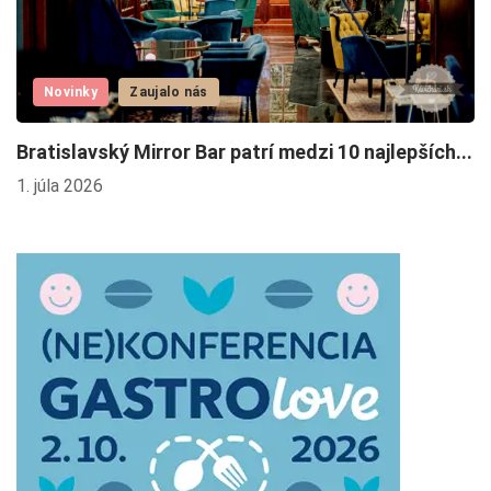
Novinky
Zaujalo nás
F
Bratislavský Mirror Bar patrí medzi 10 najlepších...
2.
1. júla 2026