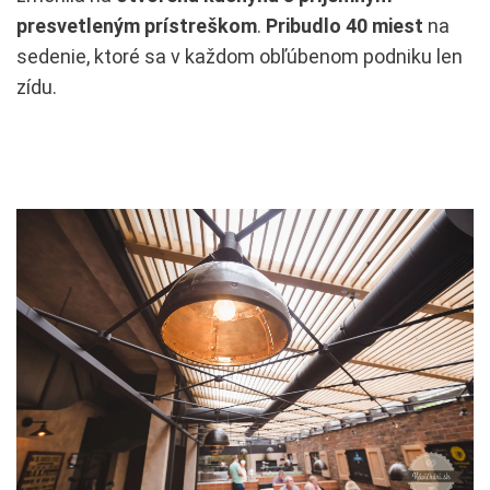
presvetleným prístreškom
.
Pribudlo 40 miest
na
sedenie, ktoré sa v každom obľúbenom podniku len
zídu.