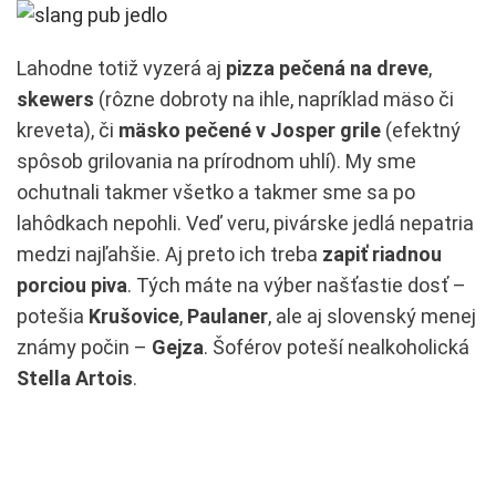
Lahodne totiž vyzerá aj
pizza pečená na dreve
,
skewers
(rôzne dobroty na ihle, napríklad mäso či
kreveta), či
mäsko pečené v Josper grile
(efektný
spôsob grilovania na prírodnom uhlí). My sme
ochutnali takmer všetko a takmer sme sa po
lahôdkach nepohli. Veď veru, pivárske jedlá nepatria
medzi najľahšie. Aj preto ich treba
zapiť riadnou
porciou piva
. Tých máte na výber našťastie dosť –
potešia
Krušovice
,
Paulaner
, ale aj slovenský menej
známy počin –
Gejza
. Šoférov poteší nealkoholická
Stella Artois
.