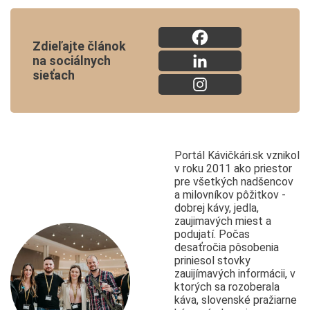
Zdieľajte článok
na sociálnych
sieťach
Portál Kávičkári.sk vznikol
v roku 2011 ako priestor
pre všetkých nadšencov
a milovníkov pôžitkov -
dobrej kávy, jedla,
zaujimavých miest a
podujatí. Počas
desaťročia pôsobenia
priniesol stovky
zauijímavých informácii, v
ktorých sa rozoberala
káva, slovenské pražiarne