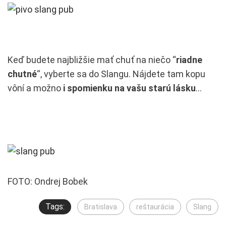
Keď budete najbližšie mať chuť na niečo “
riadne
chutné
“, vyberte sa do Slangu. Nájdete tam kopu
vôní a možno
i spomienku na vašu starú lásku
…
FOTO: Ondrej Bobek
Tags:
Bratislava
reštaurácia
Slang