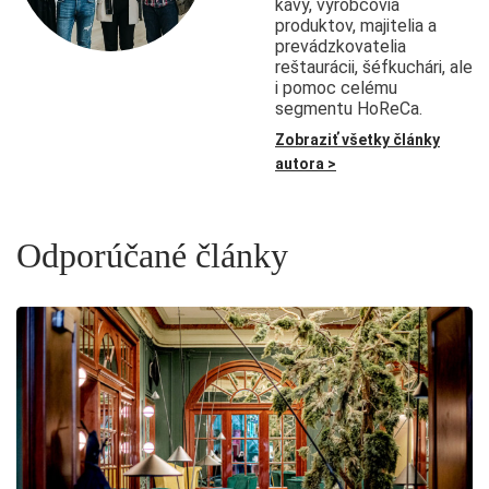
kávy, výrobcovia
produktov, majitelia a
prevádzkovatelia
reštaurácii, šéfkuchári, ale
i pomoc celému
segmentu HoReCa.
Zobraziť všetky články
autora >
Odporúčané články