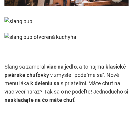
Slang sa zameral
viac na jedlo
, a to najmä
klasické
pivárske chuťovky
v zmysle “podeľme sa”. Nové
menu láka
k deleniu sa
s priateľmi. Máte chuť na
viac vecí naraz? Tak sa o ne podeľte! Jednoducho
si
naskladajte na čo máte chuť
.