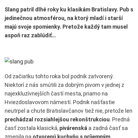
Slang patril dlhé roky ku klasikám Bratislavy. Pub s
jedinečnou atmosférou, na ktorý mladí i starší
majú svoje spomienky. Pretože každý tam musel
aspoň raz zablúdiť…
Od začiatku tohto roka bol podnik zatvorený.
Niektorí z nás smútili za dobrým pivom v jednej z
najexkluzívnejších častí mesta, priamo na
Hviezdoslavovom námestí. Podnik našťastie
neutrpel a chute Bratislavčanov tiež nie, pretože len
prechádzal rozsiahlejšou rekonštrukciou
. Predná
časť zostala klasická,
pivárenská
a zadná časť sa
zmenila na
otvorenú kuchyňu s príjemným