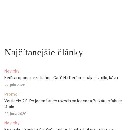
Najčítanejšie články
Novinky
Keď sa opona nezatiahne: Café Na Peróne spája divadlo, kávu
22. júla 2026
Promo
Verticcio 2.0: Po jedenástich rokoch sa legenda Bulváru sťahuje.
Stále
22. júna 2026
Novinky
Bezlepková pekáreň v Košiciach – Jacob’s bakery je raj plný