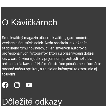
O Kávičkároch
Sme kvalitný magazín píšuci o kvalitnej gastronómii a
veciach s ňou súvisiacich. Naša redakcia je zložením
stabilného tímu novinárov, či len skvelých autorov a
profesionálnych fotografov, ktorí sú priaznivcami dobrej
kávy, čaju či vína a jedla v príjemnom prostredí hotelov,
reštaurácií a kaviarní. Našim čitateľom prinášame informácie
podané našou optikou, a to nielen krásnymi textami, ale aj
fotkami.
Dôležité odkazy