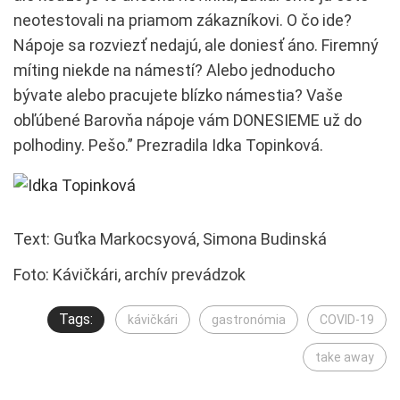
neotestovali na priamom zákazníkovi. O čo ide?
Nápoje sa rozviezť nedajú, ale doniesť áno. Firemný
míting niekde na námestí? Alebo jednoducho
bývate alebo pracujete blízko námestia? Vaše
obľúbené Barovňa nápoje vám DONESIEME už do
polhodiny. Pešo.” Prezradila Idka Topinková.
Text: Guťka Markocsyová, Simona Budinská
Foto: Kávičkári, archív prevádzok
Tags:
kávičkári
gastronómia
COVID-19
take away