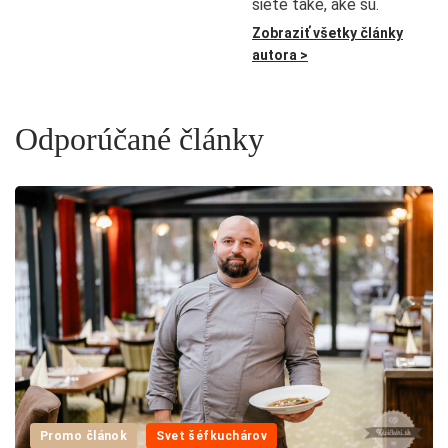
siete také, aké sú.
Zobraziť všetky články
autora >
Odporúčané články
Promo článok
Svet šéfkuchárov