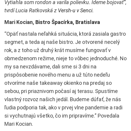
Vytiahla som rondon a varila polievku. Ideme bojovať”,
tvrdí Lucia Ratkovská z
Versh-u v Senci
.
Mari Kocian,
Bistro Špacírka, Bratislava
“Opäť nastala neľahká situácia, ktorá zasiala gastro
segmet, a teda aj naše bistro. Je otvorené necelý
rok, a z toho už druhý krát musíme fungovať v
obmedzenom režime, nieje to vôbec jednoduché. No
my sa nevzdávame, dali sme si 3 dni na
prispôsobenie nového menu a už túto nedeľu
otvoríme naše takeaway okienko na predaj so
sebou, pri priaznivom počasí aj terasu. Spustíme
vlastný rozvoz našich jedál. Budeme dúfať, že nás
ľudia podporia tak, ako v prvej vlne pandemie a radi
si vychutnajú všetko, čo im pripravíme.” Povedala
Mari Kocian.