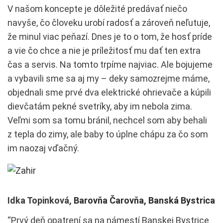
V našom koncepte je dôležité predávať niečo
navyše, čo človeku urobí radosť a zároveň neľutuje,
že minul viac peňazí. Dnes je to o tom, že hosť príde
a vie čo chce a nie je príležitosť mu dať ten extra
čas a servis. Na tomto trpíme najviac. Ale bojujeme
a vybavili sme sa aj my – deky samozrejme máme,
objednali sme prvé dva elektrické ohrievače a kúpili
dievčatám pekné svetríky, aby im nebola zima.
Veľmi som sa tomu bránil, nechcel som aby behali
z tepla do zimy, ale baby to úplne chápu za čo som
im naozaj vďačný.
Idka Topinková,
Barovňa Čarovňa, Banská Bystrica
“Prvý deň opatrení sa na námestí Banskej Bystrice