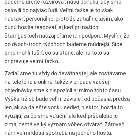
budeme určite rozširovať našu ponuku, aby sme
oslovili čo najviac ľudí. Veľmi ťažké je to však
nastaviť personálne, preto že zatiaľ netuším, ako
budú hostia reagovať, aj keď pri našich
štamgastoch naozaj cítime ich podporu, Myslím, že
po dvoch-troch týždňoch budeme múdrejší. Síce
sme mohli tušiť, čo sa stane, ale na toto sa
pripravuje veľmi ťažko…
Zatiaľ sme tu vždy do devätnástej, ale zostávame
na telefóne a online, takže v prípade väčšej
objednávky sme k dispozícii aj mimo tohto času.
Výška tržieb bude veľmi závisieť od počasia, predsa
len, ak sa dá ešte vonku sedieť, niektorí hostia to
využijú, za čo sme vďační, ale keď prší, alebo je
zima, nemá veľký význam vôbec otvárať. Zároveň
nám veľmi klesá spotreba na jedného hosťa.