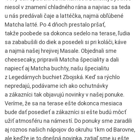
niesol v znamení chladného rána a najviac sa teda
u nás predávali čaje a lattéčka, najmä obľúbené
Matcha latté. Po 4 dňoch prestalo pršať,
takže poobede sa dokonca sedelo na terase, ľudia
sa zababušili do diek a posedeli si pri koláči, káve
a najmä našej hrejivej Masale. Objednali sme
cheesecaky, pripravili Matcha špeciality a dali
napiecť aj Matcha buchty, našu špecialitu
z Legedárnych buchiet Zbojská. Keď sa rýchlo
nepredajú, podávame ich ako ochutnávky
a zákazníci tak objavujú novinky v našej ponuke.
Veríme, že sa na terase ešte dokonca mesiaca
bude dať posedieť a zákazníci si ešte budú môcť
užiť atmosféru na námestí. Do ponuky sme zaradili
aj roznos našich nápojov do okruhu 1km od Barovne,
ale keďže je to dnešná novinka, zatiaľ sme ju ešte