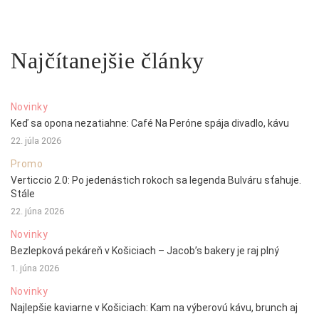
Najčítanejšie články
Novinky
Keď sa opona nezatiahne: Café Na Peróne spája divadlo, kávu
22. júla 2026
Promo
Verticcio 2.0: Po jedenástich rokoch sa legenda Bulváru sťahuje.
Stále
22. júna 2026
Novinky
Bezlepková pekáreň v Košiciach – Jacob’s bakery je raj plný
1. júna 2026
Novinky
Najlepšie kaviarne v Košiciach: Kam na výberovú kávu, brunch aj