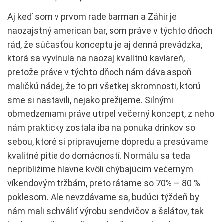
Aj keď som v prvom rade barman a Záhir je
naozajstný american bar, som práve v týchto dňoch
rád, že súčasťou konceptu je aj denná prevádzka,
ktorá sa vyvinula na naozaj kvalitnú kaviareň,
pretože práve v týchto dňoch nám dáva aspoň
maličkú nádej, že to pri všetkej skromnosti, ktorú
sme si nastavili, nejako prežijeme. Silnými
obmedzeniami práve utrpel večerný koncept, z neho
nám prakticky zostala iba na ponuka drinkov so
sebou, ktoré si pripravujeme dopredu a presúvame
kvalitné pitie do domácností. Normálu sa teda
nepriblížime hlavne kvôli chýbajúcim večerným
víkendovým tržbám, preto rátame so 70% – 80 %
poklesom. Ale nevzdávame sa, budúci týždeň by
nám mali schváliť výrobu sendvičov a šalátov, tak