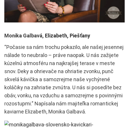
Monika Galbavá,
Elizabeth, Piešťany
“Počasie sa nám trochu pokazilo, ale našej jesennej
nálade to neubralo – práve naopak. U nás zažijete
kúzelnú atmosféru na najkrajšej terase v meste
snov. Deky a ohrievače na ohriatie zvonku, punč
skvelá kávička a samozrejme naše vychýrené
koláčiky na zahriatie zvnútra. U nás si posedíte bez
obáv, vonku, na vzduchu a samozrejme s povinnými
rozostupmi.” Napísala nám majiteľka romantickej
kaviarne Elizabeth, Monika Galbavá.