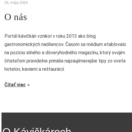
26. mája 2026
O nás
Portál kávičkári vznikol v roku 2013 ako blog
gastronomických nadšencov. Časom sa médium etablovalo
na pozíciu silného a dôveryhodného magazínu, ktorý svojim
čitateľom pravidelne prináša najzaujímavejšie tipy zo sveta
hotelov, kaviarní a reštaurácií.
Čítať viac
O Kávičkároch