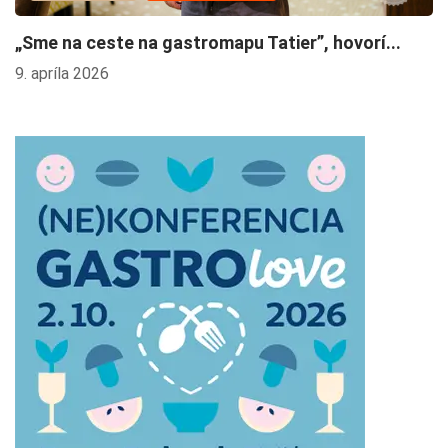
„Sme na ceste na gastromapu Tatier”, hovorí...
V
9. apríla 2026
2