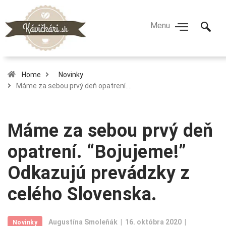
Home
Novinky
Máme za sebou prvý deň opatrení.…
Máme za sebou prvý deň
opatrení. “Bojujeme!”
Odkazujú prevádzky z
celého Slovenska.
Augustína Smoleňák
16. októbra 2020
Novinky