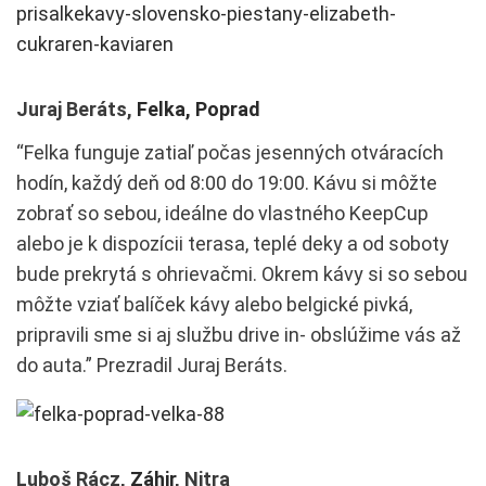
Juraj Beráts,
Felka, Poprad
“Felka funguje zatiaľ počas jesenných otváracích
hodín, každý deň od 8:00 do 19:00. Kávu si môžte
zobrať so sebou, ideálne do vlastného KeepCup
alebo je k dispozícii terasa, teplé deky a od soboty
bude prekrytá s ohrievačmi. Okrem kávy si so sebou
môžte vziať balíček kávy alebo belgické pivká,
pripravili sme si aj službu drive in- obslúžime vás až
do auta.” Prezradil Juraj Beráts.
Luboš Rácz,
Záhir
, Nitra