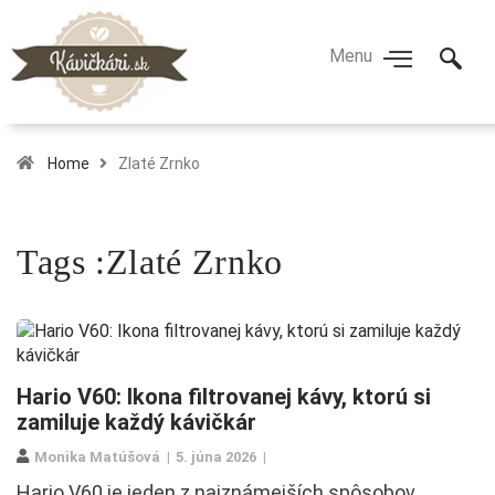
Home
Zlaté Zrnko
Tags :Zlaté Zrnko
Hario V60: Ikona filtrovanej kávy, ktorú si
zamiluje každý kávičkár
Monika Matúšová
5. júna 2026
Hario V60 je jeden z najznámejších spôsobov