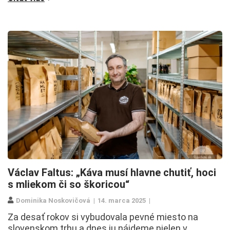
Václav Faltus: „Káva musí hlavne chutiť, hoci
s mliekom či so škoricou“
Dominika Noskovičová
14. marca 2025
Za desať rokov si vybudovala pevné miesto na
slovenskom trhu a dnes ju nájdeme nielen v