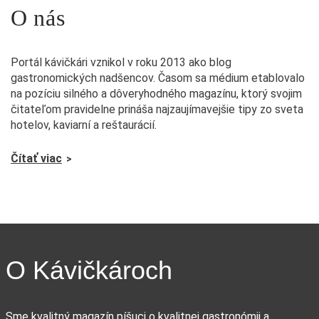
O nás
Portál kávičkári vznikol v roku 2013 ako blog
gastronomických nadšencov. Časom sa médium etablovalo
na pozíciu silného a dôveryhodného magazínu, ktorý svojim
čitateľom pravidelne prináša najzaujímavejšie tipy zo sveta
hotelov, kaviarní a reštaurácií.
Čítať viac
O Kávičkároch
Sme kvalitný magazín píšuci o kvalitnej gastronómii a