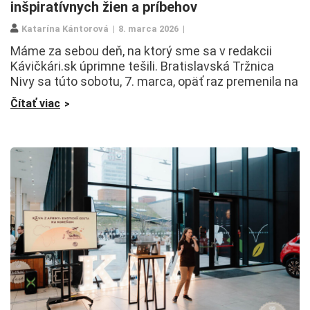
inšpiratívnych žien a príbehov
Katarína Kántorová
8. marca 2026
Máme za sebou deň, na ktorý sme sa v redakcii
Kávičkári.sk úprimne tešili. Bratislavská Tržnica
Nivy sa túto sobotu, 7. marca, opäť raz premenila na
Čítať viac