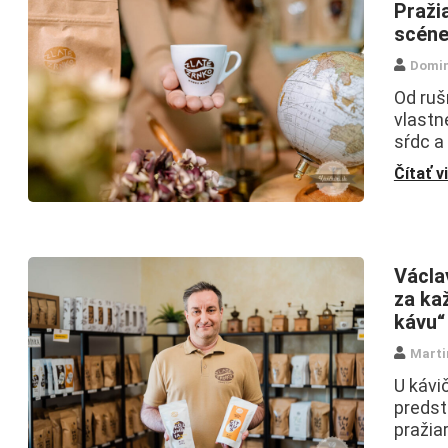
Praži
scén
Domin
Od ruš
vlastn
sŕdc a
Čítať v
Václa
za ka
kávu“
Marti
U kávi
predst
pražia