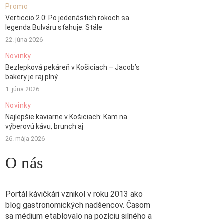
Promo
Verticcio 2.0: Po jedenástich rokoch sa
legenda Bulváru sťahuje. Stále
22. júna 2026
Novinky
Bezlepková pekáreň v Košiciach – Jacob’s
bakery je raj plný
1. júna 2026
Novinky
Najlepšie kaviarne v Košiciach: Kam na
výberovú kávu, brunch aj
26. mája 2026
O nás
Portál kávičkári vznikol v roku 2013 ako
blog gastronomických nadšencov. Časom
sa médium etablovalo na pozíciu silného a