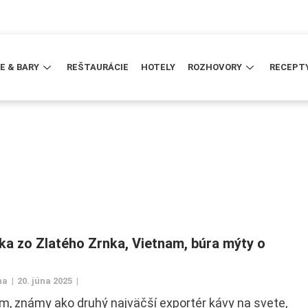
E & BARY
REŠTAURÁCIE
HOTELY
ROZHOVORY
RECEPT
ka zo Zlatého Zrnka, Vietnam, búra mýty o
na
20. júna 2025
m, známy ako druhý najväčší exportér kávy na svete,