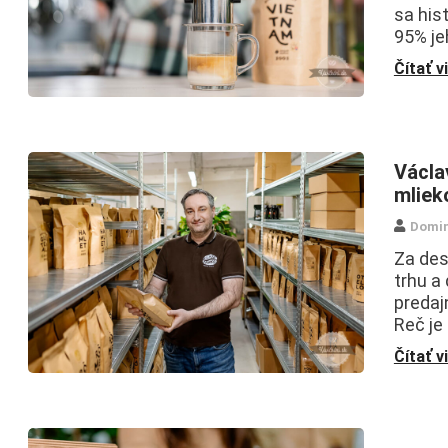
sa his
95% je
Čítať v
Václav
mliek
Domin
Za des
trhu a
predaj
Reč je
Čítať v