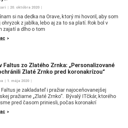
kari
20. októbra 2020
nam si na dedka na Orave, ktorý mi hovoril, aby som
j ohryzok z jablka, lebo aj za to sa platí. Rok bol v
 zajatí a dlho o tom
iac
v Faltus zo Zlatého Zrnka: „Personalizované
ochránili Zlaté Zrnko pred koronakrízou“
na
1. mája 2020
 Faltus je zakladateľ i pražiar najoceňovanejšej
skej pražiarne „Zlaté Zrnko“. Bývalý ITčkár, ktorého
 sme pred časom priniesli, počas koronakrí
iac