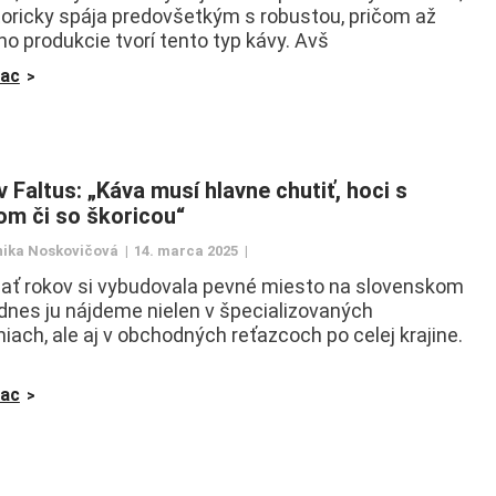
toricky spája predovšetkým s robustou, pričom až
ho produkcie tvorí tento typ kávy. Avš
iac
 Faltus: „Káva musí hlavne chutiť, hoci s
om či so škoricou“
ika Noskovičová
14. marca 2025
ať rokov si vybudovala pevné miesto na slovenskom
 dnes ju nájdeme nielen v špecializovaných
niach, ale aj v obchodných reťazcoch po celej krajine.
iac