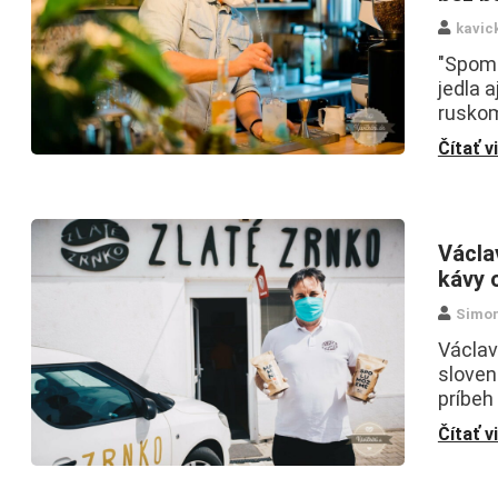
kavic
"Spomí
jedla a
ruskom
Čítať v
Václa
kávy 
Simo
Václav
sloven
príbeh
Čítať v