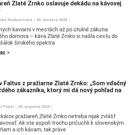
areň Zlaté Zrnko oslavuje dekádu na kávovej
e
ika Noskovičová
30. januára 2025
ných kaviarní v mestách až po útulné zákutia
ého domova – káva Zlaté Zrnko si našla cestu do
 šálok širokého spektra
iac
v Faltus z pražiarne Zlaté Zrnko: „Som vďačný
ždého zákazníka, ktorý mi dá nový pohľad na
n Papai
20. augusta 2024
čkárov pražiareň Zlaté Zrnko netreba nijak zvlášť
avovať. Ak ste aspoň trochu pričuchli k slovenským
rňam a ich kávam, tak práve