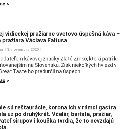
iac
ej vidieckej pražiarne svetovo úspešná káva –
h pražiara Václava Faltusa
na
3. novembra 2020
ladateľom kávovej značky Zlaté Zrnko, ktorá patrí k
ňovanejším na Slovensku. Zisk niekoľkých hviezd v
Great Taste ho predurčil na úspech.
iac
nie sú reštaurácie, korona ich v rámci gastra
la už po druhýkrát. Včelár, barista, pražiar,
ateľ sirupov i koučka tvrdia, že to nevzdajú
ja.