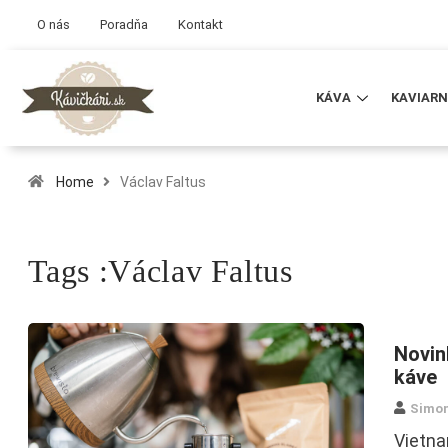
O nás
Poradňa
Kontakt
KÁVA
KAVIARN
Home
Václav Faltus
Tags :Václav Faltus
Novin
káve
Simo
Vietna