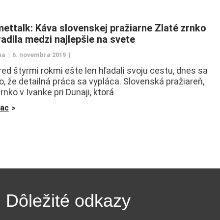
ettalk: Káva slovenskej pražiarne Zlaté zrnko
radila medzi najlepšie na svete
na
6. novembra 2019
red štyrmi rokmi ešte len hľadali svoju cestu, dnes sa
o, že detailná práca sa vypláca. Slovenská pražiareň,
rnko v Ivanke pri Dunaji, ktorá
iac
Dôležité odkazy