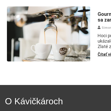
Gourm
sa za
Simo
Hoci p
ukázal
Zlaté z
Čítať v
O Kávičkároch