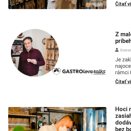
Čítať v
Z mal
príbe
Simo
Je zak
najoce
rámci 
Čítať v
Hoci 
zasiah
dodáv
bez bo