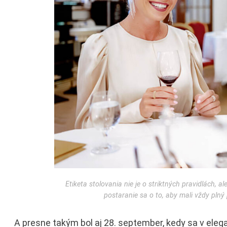
Etiketa stolovania nie je o striktných pravidlách, 
postaranie sa o to, aby mali vždy plný
A presne takým bol aj 28. september, kedy sa v ele