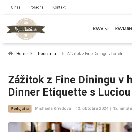
O nás
Poradňa
Kontakt
KÁVA
KAVIARN
Home
Podujatia
Zážitok z Fine Diningu v hoteli…
Zážitok z Fine Diningu v 
Dinner Etiquette s Lucio
Michaela Krivdová
12. októbra 2024
12 minute
Podujatia