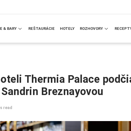
E & BARY
REŠTAURÁCIE
HOTELY
ROZHOVORY
RECEPT
hoteli Thermia Palace podči
u Sandrin Breznayovou
s read