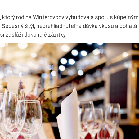
, ktorý rodina Winterovcov vybudovala spolu s kúpeľn
 Secesný štýl, neprehliadnuteľná dávka vkusu a bohatá 
si zaslúži dokonalé zážitky.