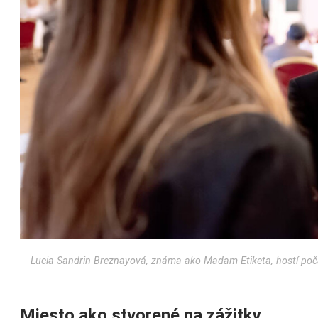
Lucia Sandrin Breznayová, známa ako Madam Etiketa, hostí počas 
Miesto ako stvorené na zážitky