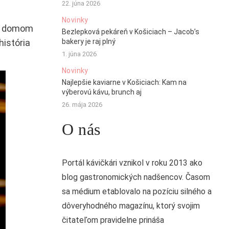
22. júna 2026
Novinky
ým domom
Bezlepková pekáreň v Košiciach – Jacob’s
história
bakery je raj plný
1. júna 2026
Novinky
Najlepšie kaviarne v Košiciach: Kam na
výberovú kávu, brunch aj
26. mája 2026
O nás
Portál kávičkári vznikol v roku 2013 ako
blog gastronomických nadšencov. Časom
sa médium etablovalo na pozíciu silného a
dôveryhodného magazínu, ktorý svojim
čitateľom pravidelne prináša