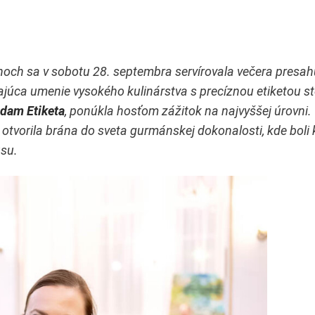
noch sa v sobotu 28. septembra servírovala večera presah
ajúca umenie vysokého kulinárstva s precíznou etiketou st
dam Etiketa
, ponúkla hosťom zážitok na najvyššej úrovni. 
 otvorila brána do sveta gurmánskej dokonalosti, kde boli
usu.