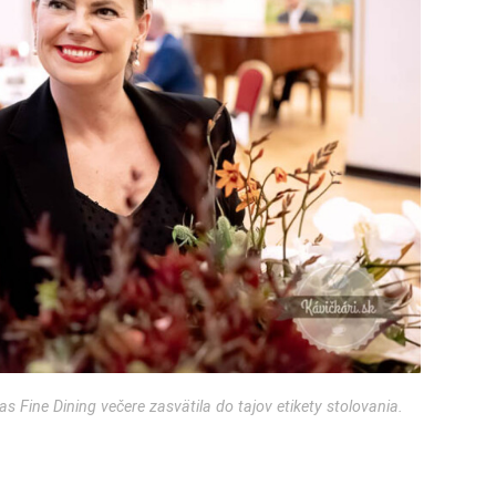
Fine Dining večere zasvätila do tajov etikety stolovania.