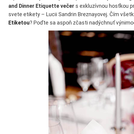
and Dinner Etiquette večer
s exkluzívnou hosťkou pr
svete etikety – Lucii Sandrin Breznayovej. Čím vše
Etiketou
? Poďte sa aspoň zčasti nadýchnuť výnimoč