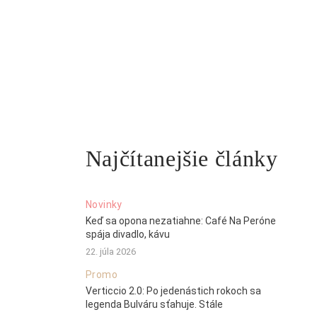
Najčítanejšie články
Novinky
Keď sa opona nezatiahne: Café Na Peróne
spája divadlo, kávu
22. júla 2026
Promo
Verticcio 2.0: Po jedenástich rokoch sa
legenda Bulváru sťahuje. Stále