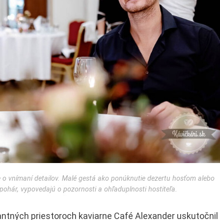
ale o vnímaní detailov. Malé gestá ako ponúknutie dezertu hosťom alebo
 pohár, vypovedajú o pozornosti a ohľaduplnosti hostiteľa.
gantných priestoroch kaviarne Café Alexander uskutočnil