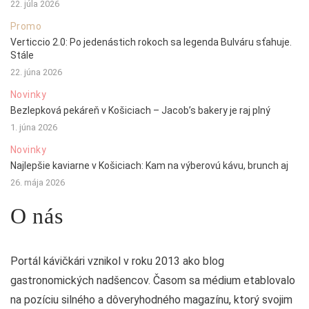
22. júla 2026
Promo
Verticcio 2.0: Po jedenástich rokoch sa legenda Bulváru sťahuje.
Stále
22. júna 2026
Novinky
Bezlepková pekáreň v Košiciach – Jacob’s bakery je raj plný
1. júna 2026
Novinky
Najlepšie kaviarne v Košiciach: Kam na výberovú kávu, brunch aj
26. mája 2026
O nás
Portál kávičkári vznikol v roku 2013 ako blog
gastronomických nadšencov. Časom sa médium etablovalo
na pozíciu silného a dôveryhodného magazínu, ktorý svojim