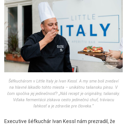
Šéfkuchárom v Little Italy je Ivan Kessl. A my sme boli zvedaví
na hlavné lákadlo tohto miesta – unikátnu taliansku pinsu. V
čom spočíva jej jedinečnosť?
„
Náš recept je originálny, taliansky.
Vďaka fermentácii získava cesto jedinečnú chuť, tráviacu
ľahkosť a je zdravšie pre človeka.“
Executive šéfkuchár Ivan Kessl nám prezradil, že