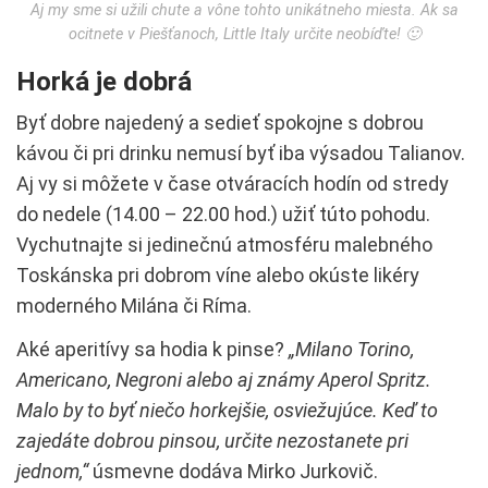
Aj my sme si užili chute a vône tohto unikátneho miesta. Ak sa
ocitnete v Piešťanoch, Little Italy určite neobíďte! 🙂
Horká je dobrá
Byť dobre najedený a sedieť spokojne s dobrou
kávou či pri drinku nemusí byť iba výsadou Talianov.
Aj vy si môžete v čase otváracích hodín od stredy
do nedele (14.00 – 22.00 hod.) užiť túto pohodu.
Vychutnajte si jedinečnú atmosféru malebného
Toskánska pri dobrom víne alebo okúste likéry
moderného Milána či Ríma.
Aké aperitívy sa hodia k pinse?
„Milano Torino,
Americano, Negroni alebo aj známy Aperol Spritz.
Malo by to byť niečo horkejšie, osviežujúce. Keď to
zajedáte dobrou pinsou, určite nezostanete pri
jednom,“
úsmevne dodáva Mirko Jurkovič.