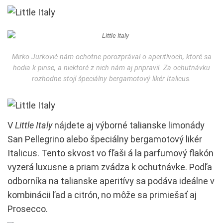
Mirko Jurkovič nám ochotne porozprával o aperitívoch, ktoré sa
hodia k pinse, a niektoré z nich nám aj pripravil. Za ochutnávku
rozhodne stojí špeciálny bergamotový likér Italicus.
V
Little Italy
nájdete aj výborné talianske limonády
San Pellegrino alebo špeciálny bergamotový likér
Italicus. Tento skvost vo fľaši á la parfumový flakón
vyzerá luxusne a priam zvádza k ochutnávke. Podľa
odborníka na talianske aperitívy sa podáva ideálne v
kombinácii ľad a citrón, no môže sa primiešať aj
Prosecco.