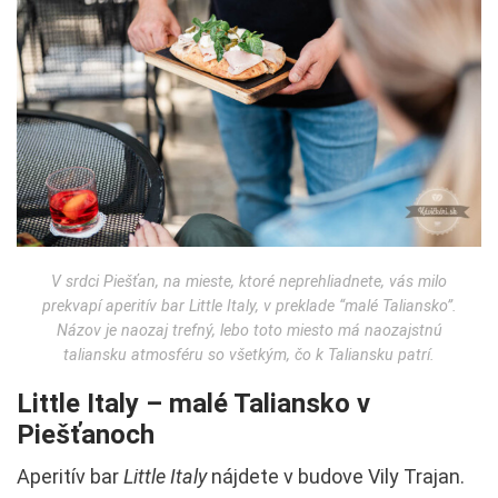
V srdci Piešťan, na mieste, ktoré neprehliadnete, vás milo
prekvapí aperitív bar Little Italy, v preklade “malé Taliansko”.
Názov je naozaj trefný, lebo toto miesto má naozajstnú
taliansku atmosféru so všetkým, čo k Taliansku patrí.
Little Italy – malé Taliansko v
Piešťanoch
Aperitív bar
Little Italy
nájdete v budove Vily Trajan.