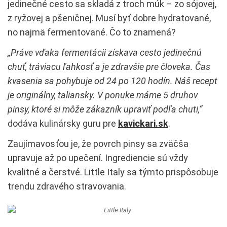
jedinečné cesto sa skladá z troch múk – zo sójovej,
z ryžovej a pšeničnej. Musí byť dobre hydratované,
no najmä fermentované. Čo to znamená?
„Práve vďaka fermentácii získava cesto jedinečnú
chuť, tráviacu ľahkosť a je zdravšie pre človeka. Čas
kvasenia sa pohybuje od 24 po 120 hodín. Náš recept
je originálny, taliansky. V ponuke máme 5 druhov
pinsy, ktoré si môže zákazník upraviť podľa chuti,“
dodáva kulinársky guru pre
kavickari.sk
.
Zaujímavosťou je, že povrch pinsy sa zväčša
upravuje až po upečení. Ingrediencie sú vždy
kvalitné a čerstvé. Little Italy sa týmto prispôsobuje
trendu zdravého stravovania.