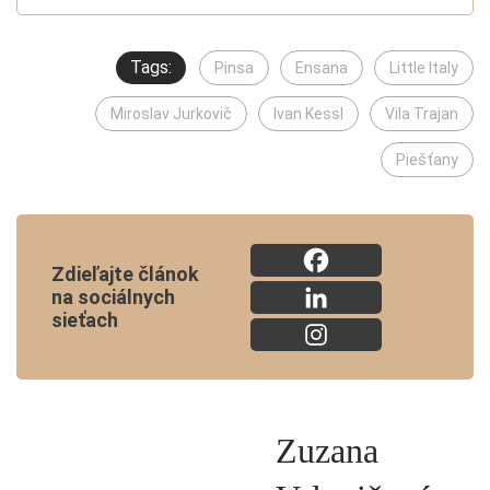
Tags:
Pinsa
Ensana
Little Italy
Miroslav Jurkovič
Ivan Kessl
Vila Trajan
Piešťany
Zdieľajte článok
na sociálnych
sieťach
Zuzana