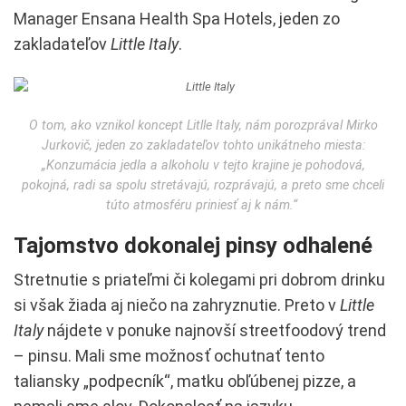
Manager Ensana Health Spa Hotels, jeden zo
zakladateľov
Little Italy
.
O tom, ako vznikol koncept Litlle Italy, nám porozprával Mirko
Jurkovič, jeden zo zakladateľov tohto unikátneho miesta:
„Konzumácia jedla a alkoholu v tejto krajine je pohodová,
pokojná, radi sa spolu stretávajú, rozprávajú, a preto sme chceli
túto atmosféru priniesť aj k nám.“
Tajomstvo dokonalej pinsy odhalené
Stretnutie s priateľmi či kolegami pri dobrom drinku
si však žiada aj niečo na zahryznutie. Preto v
Little
Italy
nájdete v ponuke najnovší streetfoodový trend
– pinsu. Mali sme možnosť ochutnať tento
taliansky „podpecník“, matku obľúbenej pizze, a