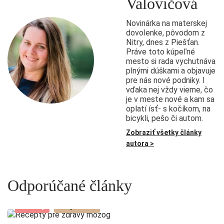
Valovičová
Novinárka na materskej
dovolenke, pôvodom z
Nitry, dnes z Piešťan.
Práve toto kúpeľné
mesto si rada vychutnáva
plnými dúškami a objavuje
pre nás nové podniky. I
vďaka nej vždy vieme, čo
je v meste nové a kam sa
oplatí ísť- s kočíkom, na
bicykli, pešo či autom.
Zobraziť všetky články
autora >
Odporúčané články
Novinky
Zaujalo nás