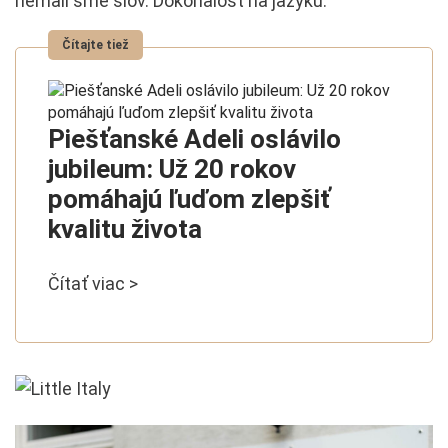
nemali sme slov. Dokonalosť na jazyku.
Piešťanské Adeli oslávilo
jubileum: Už 20 rokov
pomáhajú ľuďom zlepšiť
kvalitu života
Čítať viac >