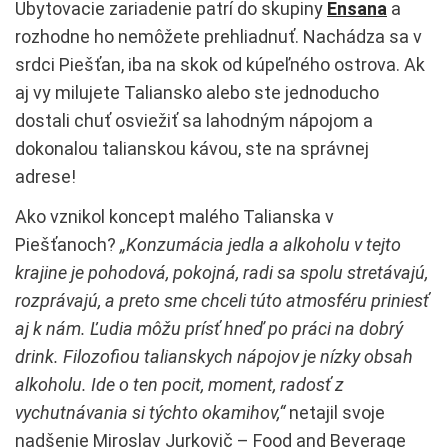
Ubytovacie zariadenie patrí do skupiny
Ensana
a
rozhodne ho nemôžete prehliadnuť. Nachádza sa v
srdci Piešťan, iba na skok od kúpeľného ostrova. Ak
aj vy milujete Taliansko alebo ste jednoducho
dostali chuť osviežiť sa lahodným nápojom a
dokonalou talianskou kávou, ste na správnej
adrese!
Ako vznikol koncept malého Talianska v
Piešťanoch?
„Konzumácia jedla a alkoholu v tejto
krajine je pohodová, pokojná, radi sa spolu stretávajú,
rozprávajú, a preto sme chceli túto atmosféru priniesť
aj k nám. Ľudia môžu prísť hneď po práci na dobrý
drink. Filozofiou talianskych nápojov je nízky obsah
alkoholu. Ide o ten pocit, moment, radosť z
vychutnávania si týchto okamihov,“
netajil svoje
nadšenie Miroslav Jurkovič – Food and Beverage