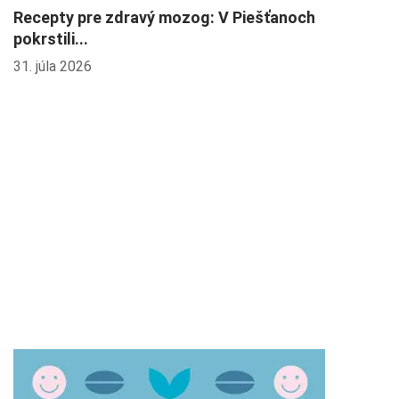
Recepty pre zdravý mozog: V Piešťanoch
pokrstili...
31. júla 2026
H
2