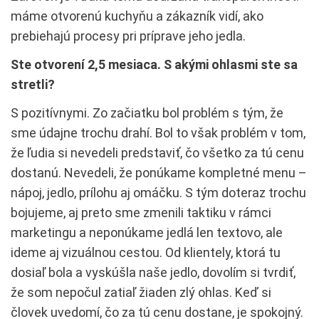
máme otvorenú kuchyňu a zákazník vidí, ako
prebiehajú procesy pri príprave jeho jedla.
Ste otvorení 2,5 mesiaca. S akými ohlasmi ste sa
stretli?
S pozitívnymi. Zo začiatku bol problém s tým, že
sme údajne trochu drahí. Bol to však problém v tom,
že ľudia si nevedeli predstaviť, čo všetko za tú cenu
dostanú. Nevedeli, že ponúkame kompletné menu –
nápoj, jedlo, prílohu aj omáčku. S tým doteraz trochu
bojujeme, aj preto sme zmenili taktiku v rámci
marketingu a neponúkame jedlá len textovo, ale
ideme aj vizuálnou cestou. Od klientely, ktorá tu
dosiaľ bola a vyskúšla naše jedlo, dovolím si tvrdiť,
že som nepočul zatiaľ žiaden zlý ohlas. Keď si
človek uvedomí, čo za tú cenu dostane, je spokojný.