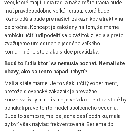
veci, ktoré majú ľudia radi a naša reštaurácia bude
mať pravdepodobne veľkú terasu, ktorá bude
rôznorodá a bude pre našich zákazníkov atraktívna
celoročne. Koncept je založený na tom, že máme
ambíciu učiť ľudí podeliť sa o zážitok z jedla a preto
zvažujeme umiestnenie jedného veľkého
komunitného stola ako srdce prevádzky.
Budú to ľudia ktorí sa nemusia poznať. Nemali ste
obavy, ako sa tento nápad uchytí?
Mali a stále máme. Je to však určitý experiment,
pretože slovenský zákazník je prevažne
konzervatívny a u nás nie je veľa konceptov, ktoré by
ponúkali práve tento model spoločného sedenia.
Bude to samozrejme iba jedna časť podniku, mala
by byť však najviac frekventovaná. Berieme do