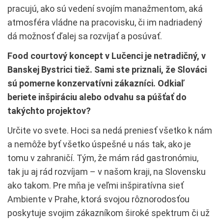
pracujú, ako sú vedení svojím manažmentom, aká
atmosféra vládne na pracovisku, či im nadriadený
dá možnosť ďalej sa rozvíjať a posúvať.
Food courtový koncept v Lučenci je netradičný, v
Banskej Bystrici tiež. Sami ste priznali, že Slováci
sú pomerne konzervatívni zákazníci. Odkiaľ
beriete inšpiráciu alebo odvahu sa púšťať do
takýchto projektov?
Určite vo svete. Hoci sa nedá preniesť všetko k nám
a nemôže byť všetko úspešné u nás tak, ako je
tomu v zahraničí. Tým, že mám rád gastronómiu,
tak ju aj rád rozvíjam – v našom kraji, na Slovensku
ako takom. Pre mňa je veľmi inšpiratívna sieť
Ambiente v Prahe, ktorá svojou rôznorodosťou
poskytuje svojim zákazníkom široké spektrum či už