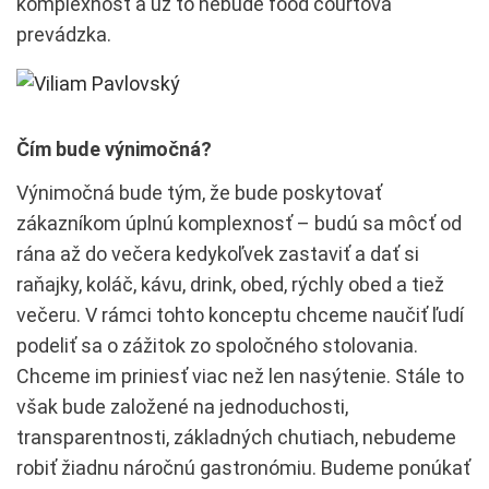
komplexnosť a už to nebude food courtová
prevádzka.
Čím bude výnimočná?
Výnimočná bude tým, že bude poskytovať
zákazníkom úplnú komplexnosť – budú sa môcť od
rána až do večera kedykoľvek zastaviť a dať si
raňajky, koláč, kávu, drink, obed, rýchly obed a tiež
večeru. V rámci tohto konceptu chceme naučiť ľudí
podeliť sa o zážitok zo spoločného stolovania.
Chceme im priniesť viac než len nasýtenie. Stále to
však bude založené na jednoduchosti,
transparentnosti, základných chutiach, nebudeme
robiť žiadnu náročnú gastronómiu. Budeme ponúkať