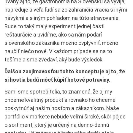
úvahy aj to, že gastronómia na Slovensku sa vyvíja,
napreduje a veľa ľudí sa zo zahraničia vracia s inými
návykmi a s iným pohľadom na túto stravovanie.
Bude to taký malý experiment jednej časti
reštaurácie a uvidíme, ako sa nám podarí
slovenského zákazníka možno ovplyvniť, možno
naučiť niečo nové. V každom prípade sa na to
tešíme a sme zvedaví, aký bude výsledok.
Ďalšou zaujímavosťou tohto konceptu je aj to, že
si hostia budú môcť kúpiť hotové potraviny.
Sami sme spotrebitelia, to znamená, že aj my
chceme kvalitný produkt a rovnako ho chceme
poskytnúť aj našim hosťom a zákazníkom. Naše
portfólio v markete nebude veľmi široké, skôr pôjde
o sortiment, ktorý je určený na denno-dennú