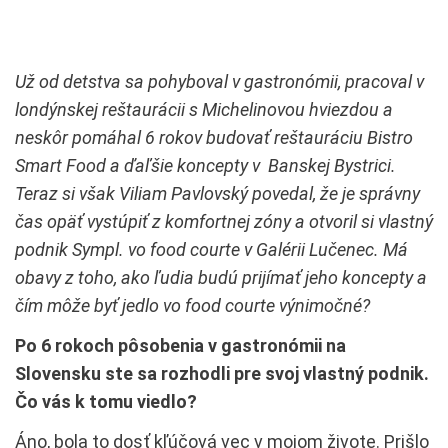
Už od detstva sa pohyboval v gastronómii, pracoval v
londýnskej reštaurácii s Michelinovou hviezdou a
neskôr pomáhal 6 rokov budovať reštauráciu Bistro
Smart Food a ďaľšie koncepty v Banskej Bystrici.
Teraz si však Viliam Pavlovský povedal, že je správny
čas opäť vystúpiť z komfortnej zóny a otvoril si vlastný
podnik Sympl. vo food courte v Galérii Lučenec. Má
obavy z toho, ako ľudia budú prijímať jeho koncepty a
čím môže byť jedlo vo food courte výnimočné?
Po 6 rokoch pôsobenia v gastronómii na
Slovensku ste sa rozhodli pre svoj vlastný podnik.
Čo vás k tomu viedlo?
Áno, bola to dosť kľúčová vec v mojom živote. Prišlo