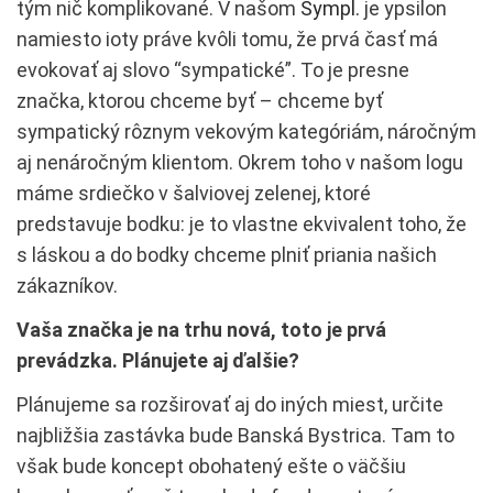
tým nič komplikované. V našom
Sympl.
je ypsilon
namiesto ioty práve kvôli tomu, že prvá časť má
evokovať aj slovo “sympatické”. To je presne
značka, ktorou chceme byť – chceme byť
sympatický rôznym vekovým kategóriám, náročným
aj nenáročným klientom. Okrem toho v našom logu
máme srdiečko v šalviovej zelenej, ktoré
predstavuje bodku: je to vlastne ekvivalent toho, že
s láskou a do bodky chceme plniť priania našich
zákazníkov.
Vaša značka je na trhu nová, toto je prvá
prevádzka. Plánujete aj ďalšie?
Plánujeme sa rozširovať aj do iných miest, určite
najbližšia zastávka bude Banská Bystrica. Tam to
však bude koncept obohatený ešte o väčšiu