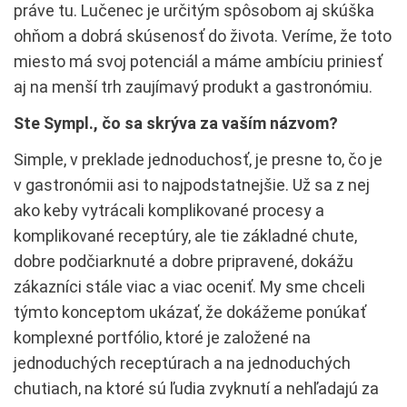
práve tu. Lučenec je určitým spôsobom aj skúška
ohňom a dobrá skúsenosť do života. Veríme, že toto
miesto má svoj potenciál a máme ambíciu priniesť
aj na menší trh zaujímavý produkt a gastronómiu.
Ste Sympl., čo sa skrýva za vaším názvom?
Simple, v preklade jednoduchosť, je presne to, čo je
v gastronómii asi to najpodstatnejšie. Už sa z nej
ako keby vytrácali komplikované procesy a
komplikované receptúry, ale tie základné chute,
dobre podčiarknuté a dobre pripravené, dokážu
zákazníci stále viac a viac oceniť. My sme chceli
týmto konceptom ukázať, že dokážeme ponúkať
komplexné portfólio, ktoré je založené na
jednoduchých receptúrach a na jednoduchých
chutiach, na ktoré sú ľudia zvyknutí a nehľadajú za