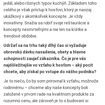
jedál, alebo rôznych typov kuchýň. Základom toho
celého je však prístup k hosťovi, ktorý je naozaj
ukážkový v akomkoľvek koncepte. Je vždy
inovatívny. Snažia sa robiť svoje reštaurácie a
koncepty nesmrteľnými a nie len na krátke a
trendové obdobie.
Udržať sa na trhu taký dlhý čas si vyžaduje
obrovskú dávku nasadenia, obety a hlavne
schopnosti zaujať zákazníka. Čo je pre vás
najdôležitejšie vo vzťahu k hosťom – aký pocit
chcete, aby získal po vstupe do vášho podniku?
Je to niečo, čo by som prirovnal k vzťahu, možnože
rodinnému – chceme aby naše koncepty boli
založené v prvom rade na kvalitnom produkte za
rozumnú cenu, ale zároveň je to o budovaní si