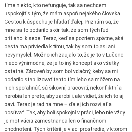
tíme niekto, kto nefunguje, tak sa nechcem
uspokojiť s tým, že mám aspoň nejakého človeka.
Cestou k úspechu je hľadať ďalej. Priznám sa, že
mne sa to podarilo skôr tak, že som tých ľudí
pritiahol k sebe. Teraz, keď sa pozriem spätne, aká
cesta ma priviedla k tímu, tak by som to asi ani
nevymyslel. Možno ich zaujalo to, že je to v Lučenci
niečo výnimočné, že je to iný koncept ako všetky
ostatné. Zároveň by som bol vďačný, keby sa mi
podarilo stabilizovať tento tím lebo sa môžem na
nich spoľahnúť, sú šikovní, pracovití, nekonfliktní a
nerobia len preto, aby zarobili, ale vidieť, že ich to aj
baví. Teraz je rad na mne – ďalej ich rozvíjať a
posúvať. Tak, aby boli spokojní v práci, lebo nie vždy
je motivácia zamestnanca len o finančnom
ohodnotení. Tých kritérií je viac: prostredie, v ktorom