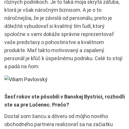
rôznych podnikoch. Je to taká moja skrytá záľuba,
ktorá je však náročným biznisom. A je o to
náročnejšia, že je závislá od personálu, preto je
dôležité vybudovať si kvalitný tím ľudí, ktorý
spoločne s vami dokáže správne reprezentovať
vaše predstavy o pohostinstve a kvalitnom
produkte. Mať takto motivovaný a zapalený
personál je kľúč k úspešnému podniku. Celé to stojí
a padá na ňom.
Šesť rokov ste pôsobili v Banskej Bystrici, rozhodli
ste sa pre Lučenec. Prečo?
Dostal som šancu a dôveru od môjho nového
obchodného partnera realizovať sa na začiatku