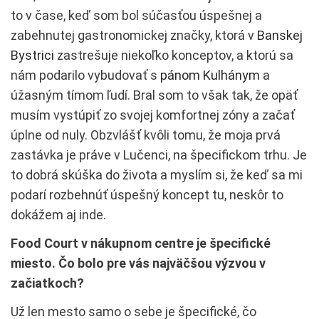
to v čase, keď som bol súčasťou úspešnej a
zabehnutej gastronomickej značky, ktorá v
Banskej
Bystrici
zastrešuje niekoľko konceptov, a ktorú sa
nám podarilo vybudovať s
pánom Kulhánym
a
úžasným tímom ľudí. Bral som to však tak, že opäť
musím vystúpiť zo svojej komfortnej zóny a začať
úplne od nuly. Obzvlášť kvôli tomu, že moja prvá
zastávka je práve v Lučenci, na špecifickom trhu. Je
to dobrá skúška do života a myslím si, že keď sa mi
podarí rozbehnúť úspešný koncept tu, neskôr to
dokážem aj inde.
Food Court v nákupnom centre je špecifické
miesto. Čo bolo pre vás najväčšou výzvou v
začiatkoch?
Už len mesto samo o sebe je špecifické, čo