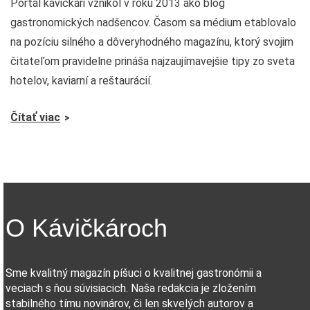
Portál kávičkári vznikol v roku 2013 ako blog
gastronomických nadšencov. Časom sa médium etablovalo
na pozíciu silného a dôveryhodného magazínu, ktorý svojim
čitateľom pravidelne prináša najzaujímavejšie tipy zo sveta
hotelov, kaviarní a reštaurácií.
Čítať viac
O Kávičkároch
Sme kvalitný magazín píšuci o kvalitnej gastronómii a
veciach s ňou súvisiacich. Naša redakcia je zložením
stabilného tímu novinárov, či len skvelých autorov a