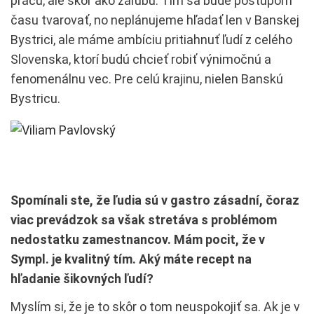
prácu, ale skôr ako záľubu. Tím sa bude postupom
času tvarovať, no neplánujeme hľadať len v Banskej
Bystrici, ale máme ambíciu pritiahnuť ľudí z celého
Slovenska, ktorí budú chcieť robiť výnimočnú a
fenomenálnu vec. Pre celú krajinu, nielen Banskú
Bystricu.
Spomínali ste, že ľudia sú v gastro zásadní, čoraz
viac prevádzok sa však stretáva s problémom
nedostatku zamestnancov. Mám pocit, že v
Sympl. je kvalitný tím. Aký máte recept na
hľadanie šikovných ľudí?
Myslím si, že je to skôr o tom neuspokojiť sa. Ak je v