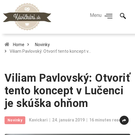
Home
Novinky
Viliam Pavlovský: Otvoriť tento koncept v…
Viliam Pavlovský: Otvoriť
tento koncept v Lučenci
je skúška ohňom
Kavickari
24. januára 2019
16 minutes read
Novinky