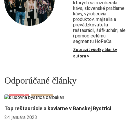
ktorých sa rozoberala
káva, slovenské pražiarne
kávy, výrobcovia
produktov, majitelia a
prevádzkovatelia
reštaurácii, šéfkuchári, ale
i pomoc celému
segmentu HoReCa.
Zobraziť všetky články
autora >
Odporúčané články
Novinky
Kaviarne
Top reštaurácie a kaviarne v Banskej Bystrici
S
24. januára 2023
14