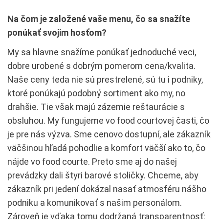
Na čom je založené vaše menu, čo sa snažíte
ponúkať svojim hosťom?
My sa hlavne snažíme ponúkať jednoduché veci,
dobre urobené s dobrým pomerom cena/kvalita.
Naše ceny teda nie sú prestrelené, sú tu i podniky,
ktoré ponúkajú podobný sortiment ako my, no
drahšie. Tie však majú zázemie reštaurácie s
obsluhou. My fungujeme vo food courtovej časti, čo
je pre nás výzva. Sme cenovo dostupní, ale zákazník
väčšinou hľadá pohodlie a komfort väčší ako to, čo
nájde vo food courte. Preto sme aj do našej
prevádzky dali štyri barové stoličky. Chceme, aby
zákazník pri jedení dokázal nasať atmosféru nášho
podniku a komunikovať s našim personálom.
Zároveň je vďaka tomu dodržaná transparentnosť: