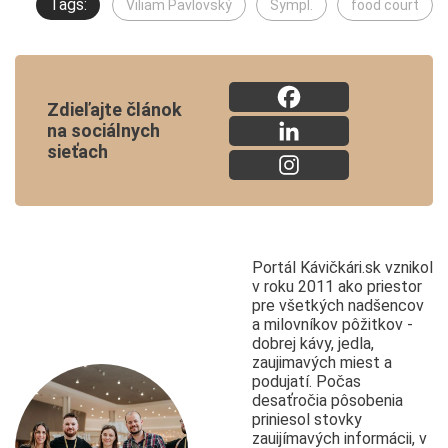
Tags:
Viliam Pavlovský
Sympl.
food court
Zdieľajte článok
na sociálnych
sieťach
Portál Kávičkári.sk vznikol
v roku 2011 ako priestor
pre všetkých nadšencov
a milovníkov pôžitkov -
dobrej kávy, jedla,
zaujimavých miest a
podujatí. Počas
desaťročia pôsobenia
priniesol stovky
zauijímavých informácii, v