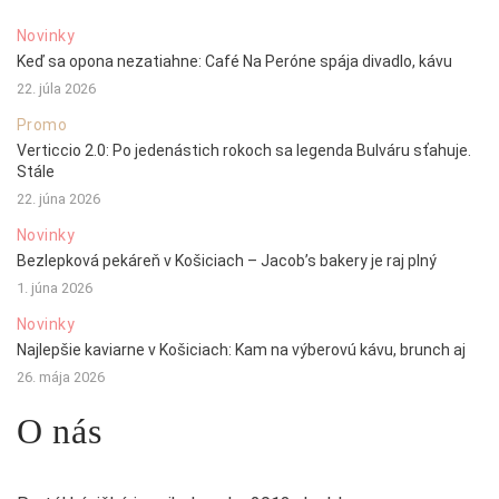
Novinky
Keď sa opona nezatiahne: Café Na Peróne spája divadlo, kávu
22. júla 2026
Promo
Verticcio 2.0: Po jedenástich rokoch sa legenda Bulváru sťahuje.
Stále
22. júna 2026
Novinky
Bezlepková pekáreň v Košiciach – Jacob’s bakery je raj plný
1. júna 2026
Novinky
Najlepšie kaviarne v Košiciach: Kam na výberovú kávu, brunch aj
26. mája 2026
O nás