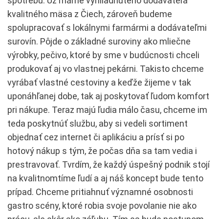
spotrebu. Už máme vyhliadnutého dodávateľa
kvalitného mäsa z Čiech, zároveň budeme
spolupracovať s lokálnymi farmármi a dodávateľmi
surovín. Pôjde o základné suroviny ako mliečne
výrobky, pečivo, ktoré by sme v budúcnosti chceli
produkovať aj vo vlastnej pekárni. Takisto chceme
vyrábať vlastné cestoviny a keďže žijeme v tak
uponáhľanej dobe, tak aj poskytovať ľudom komfort
pri nákupe. Teraz majú ľudia málo času, chceme im
teda poskytnúť službu, aby si vedeli sortiment
objednať cez internet či aplikáciu a prísť si po
hotový nákup s tým, že počas dňa sa tam vedia i
prestravovať. Tvrdím, že každý úspešný podnik stojí
na kvalitnomtíme ľudí a aj náš koncept bude tento
prípad. Chceme pritiahnuť významné osobnosti
gastro scény, ktoré robia svoje povolanie nie ako