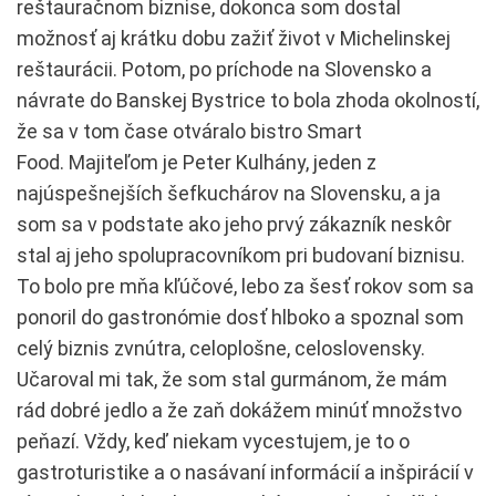
reštauračnom biznise, dokonca som dostal
možnosť aj krátku dobu zažiť život v Michelinskej
reštaurácii. Potom, po príchode na Slovensko a
návrate do Banskej Bystrice to bola zhoda okolností,
že sa v tom čase otváralo bistro Smart
Food. Majiteľom je Peter Kulhány, jeden z
najúspešnejších šefkuchárov na Slovensku, a ja
som sa v podstate ako jeho prvý zákazník neskôr
stal aj jeho spolupracovníkom pri budovaní biznisu.
To bolo pre mňa kľúčové, lebo za šesť rokov som sa
ponoril do gastronómie dosť hlboko a spoznal som
celý biznis zvnútra, celoplošne, celoslovensky.
Učaroval mi tak, že som stal gurmánom, že mám
rád dobré jedlo a že zaň dokážem minúť množstvo
peňazí. Vždy, keď niekam vycestujem, je to o
gastroturistike a o nasávaní informácií a inšpirácií v