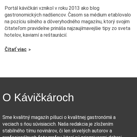
Portál kávičkári vznikol v roku 2013 ako blog
gastronomických nadšencov. Časom sa médium etablovalo
na pozíciu silného a dôveryhodného magazínu, ktorý svojim
čitateľom pravidelne prináša najzaujímavejšie tipy zo sveta
hotelov, kaviarní a reštaurácií.
Čítať viac
O Kávičkároch
Sme kvalitný magazín píšuci o kvalitnej gastronómii a
veciach s ňou súvisiacich. Naša redakcia je zložením
stabilného tímu novinárov, či len skvelých autorov a