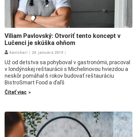
Viliam Pavlovský: Otvoriť tento koncept v
Lučenci je skúška ohňom
kavickari
24. januára 2019
Už od detstva sa pohyboval v gastronómii, pracoval
v londýnskej reštaurácii s Michelinovou hviezdou a
neskôr pomáhal 6 rokov budovať reštauráciu
BistroSmart Food a ďaľš
Čítať viac