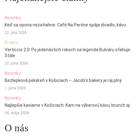
Novinky
Keď sa opona nezatiahne: Café Na Peróne spája divadlo, kávu
22. júla 2026
Promo
Verticcio 2.0: Po jedenástich rokoch sa legenda Bulváru sťahuje.
Stále
22. júna 2026
Novinky
Bezlepková pekáreň v Košiciach – Jacob’s bakery je raj plný
1. júna 2026
Novinky
Najlepšie kaviarne v Košiciach: Kam na výberovú kávu, brunch aj
26. mája 2026
O nás