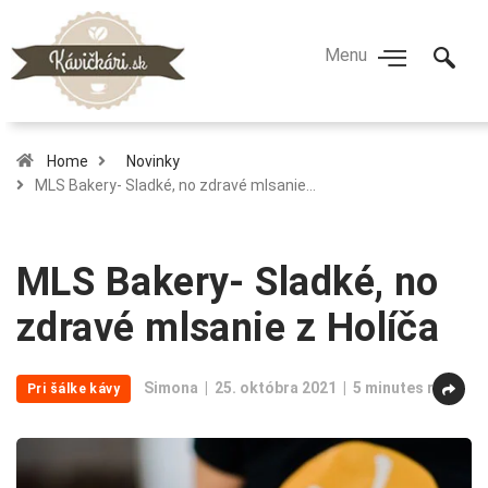
Home
Novinky
MLS Bakery- Sladké, no zdravé mlsanie…
MLS Bakery- Sladké, no
zdravé mlsanie z Holíča
Simona
25. októbra 2021
5 minutes read
Pri šálke kávy