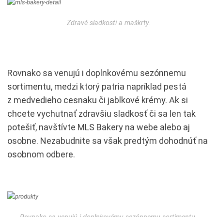
Zdravé sladkosti a maškrty.
Rovnako sa venujú i doplnkovému sezónnemu
sortimentu, medzi ktorý patria napríklad pestá
z medvedieho cesnaku či jablkové krémy. Ak si
chcete vychutnať zdravšiu sladkosť či sa len tak
potešiť, navštívte MLS Bakery na webe alebo aj
osobne. Nezabudnite sa však predtým dohodnúť na
osobnom odbere.
Rovnako sa venujú i doplnkovému sezónnemu sortimentu.