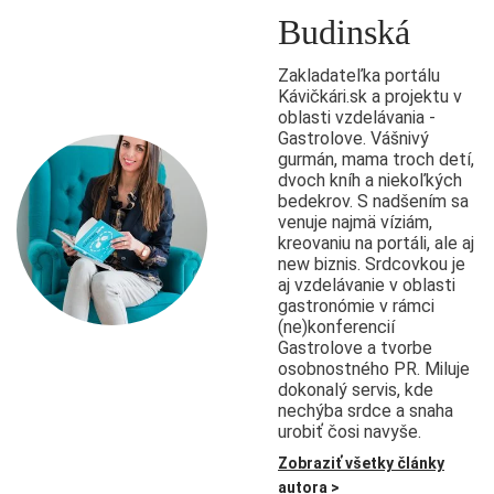
Budinská
Zakladateľka portálu
Kávičkári.sk a projektu v
oblasti vzdelávania -
Gastrolove. Vášnivý
gurmán, mama troch detí,
dvoch kníh a niekoľkých
bedekrov. S nadšením sa
venuje najmä víziám,
kreovaniu na portáli, ale aj
new biznis. Srdcovkou je
aj vzdelávanie v oblasti
gastronómie v rámci
(ne)konferencií
Gastrolove a tvorbe
osobnostného PR. Miluje
dokonalý servis, kde
nechýba srdce a snaha
urobiť čosi navyše.
Zobraziť všetky články
autora >