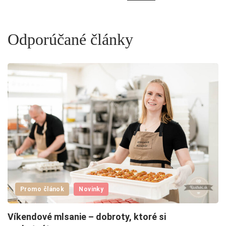
Odporúčané články
H
22
Promo článok
Novinky
Víkendové mlsanie – dobroty, ktoré si