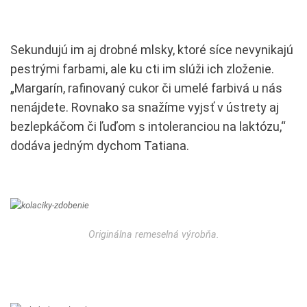
Sekundujú im aj drobné mlsky, ktoré síce nevynikajú
pestrými farbami, ale ku cti im slúži ich zloženie.
„Margarín, rafinovaný cukor či umelé farbivá u nás
nenájdete. Rovnako sa snažíme vyjsť v ústrety aj
bezlepkáčom či ľuďom s intoleranciou na laktózu,“
dodáva jedným dychom Tatiana.
Originálna remeselná výrobňa.