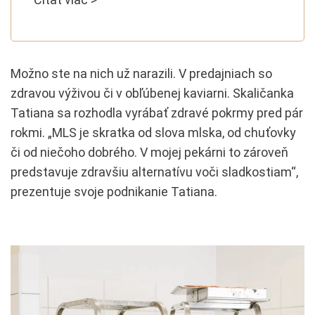
Možno ste na nich už narazili. V predajniach so
zdravou výživou či v obľúbenej kaviarni. Skaličanka
Tatiana sa rozhodla vyrábať zdravé pokrmy pred pár
rokmi. „MLS je skratka od slova mlska, od chuťovky
či od niečoho dobrého. V mojej pekárni to zároveň
predstavuje zdravšiu alternatívu voči sladkostiam“,
prezentuje svoje podnikanie Tatiana.