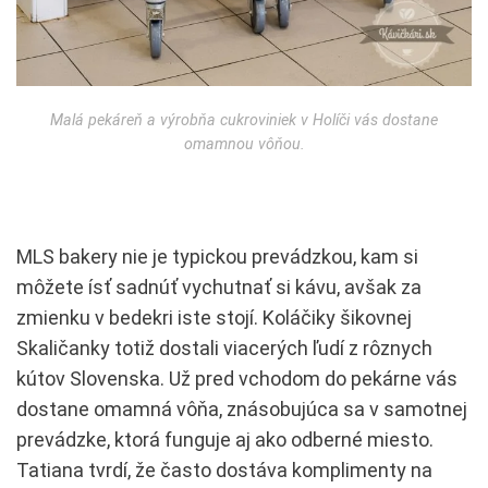
Malá pekáreň a výrobňa cukroviniek v Holíči vás dostane
omamnou vôňou.
MLS bakery nie je typickou prevádzkou, kam si
môžete ísť sadnúť vychutnať si kávu, avšak za
zmienku v bedekri iste stojí. Koláčiky šikovnej
Skaličanky totiž dostali viacerých ľudí z rôznych
kútov Slovenska. Už pred vchodom do pekárne vás
dostane omamná vôňa, znásobujúca sa v samotnej
prevádzke, ktorá funguje aj ako odberné miesto.
Tatiana tvrdí, že často dostáva komplimenty na