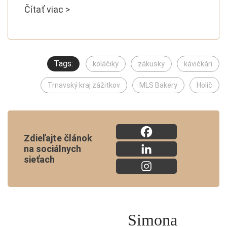
Čítať viac >
Tags:
koláčiky
zákusky
kávičkári
Trnavský kraj zážitkov
MLS Bakery
Holič
Zdieľajte článok
na sociálnych
sieťach
Simona