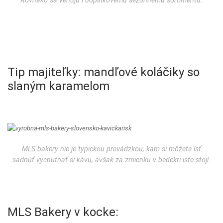
Tip majiteľky: mandľové koláčiky so
slaným karamelom
MLS bakery nie je typickou prevádzkou, kam si môžete ísť
sadnúť vychutnať si kávu, avšak za zmienku v bedekri iste stojí.
MLS Bakery v kocke: