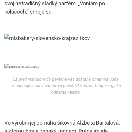
svoj netradičný sladký parfém. „Voniam po
koláčoch,“ smeje sa.
Už pred vchodom do pekárne vás dostane omamná vôňa,
znásobujúca sa v samotnej prevádzke, ktorá funguje aj ako
odberné miesto.
Vo výrobni jej pomáha šikovná Alžbeta Bartalová,
s ktorou tvoria ženský tandem. Práca im ide