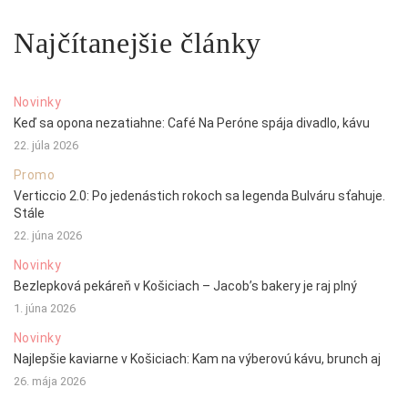
Najčítanejšie články
Novinky
Keď sa opona nezatiahne: Café Na Peróne spája divadlo, kávu
22. júla 2026
Promo
Verticcio 2.0: Po jedenástich rokoch sa legenda Bulváru sťahuje.
Stále
22. júna 2026
Novinky
Bezlepková pekáreň v Košiciach – Jacob’s bakery je raj plný
1. júna 2026
Novinky
Najlepšie kaviarne v Košiciach: Kam na výberovú kávu, brunch aj
26. mája 2026