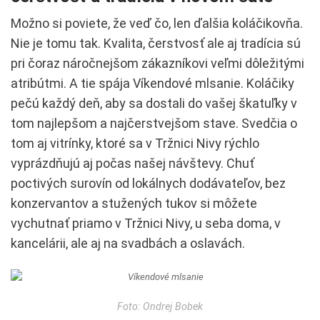
Možno si poviete, že veď čo, len ďalšia koláčikovňa.
Nie je tomu tak. Kvalita, čerstvosť ale aj tradícia sú
pri čoraz náročnejšom zákazníkovi veľmi dôležitými
atribútmi. A tie spája Víkendové mlsanie. Koláčiky
pečú každý deň, aby sa dostali do vašej škatuľky v
tom najlepšom a najčerstvejšom stave. Svedčia o
tom aj vitrínky, ktoré sa v Tržnici Nivy rýchlo
vyprázdňujú aj počas našej návštevy. Chuť
poctivých surovín od lokálnych dodávateľov, bez
konzervantov a stužených tukov si môžete
vychutnať priamo v Tržnici Nivy, u seba doma, v
kancelárii, ale aj na svadbách a oslavách.
Foto: Ondrej Bobek