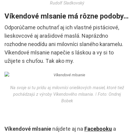
Rudolf Sladkovský
Víkendové mlsanie má rôzne podoby…
Odporúčame ochutnať aj ich vlastné pistáciové,
lieskovcové aj arašidové maslá. Naprázdno
rozhodne neodídu ani milovníci slaného karamelu.
Víkendové mlsanie napečie s láskou a vy si to
užijete s chuťou. Tak ako my.
Na svoje si tu prídu aj milovníci orieškových masiel, ktoré tiež
pochádzajú z výroby Víkendového mlsania. ǀ Foto: Ondrej
Bobek
Víkendové mlsanie
nájdete aj na
Facebooku
a