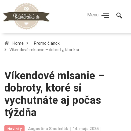
Home
Promo článok
Víkendové mlsanie – dobroty, ktoré si…
Víkendové mlsanie –
dobroty, ktoré si
vychutnáte aj počas
týždňa
Augustína Smoleňák
14. mája 2025
Novinky