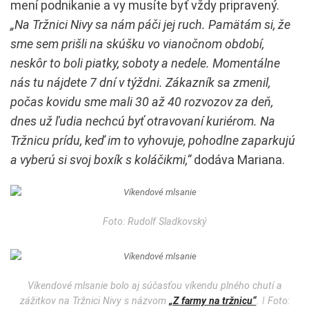
mení podnikanie a vy musíte byť vždy pripravený.
„Na Tržnici Nivy sa nám páči jej ruch. Pamätám si, že
sme sem prišli na skúšku vo vianočnom období,
neskôr to boli piatky, soboty a nedele. Momentálne
nás tu nájdete 7 dní v týždni. Zákazník sa zmenil,
počas kovidu sme mali 30 až 40 rozvozov za deň,
dnes už ľudia nechcú byť otravovaní kuriérom. Na
Tržnicu prídu, keď im to vyhovuje, pohodlne zaparkujú
a vyberú si svoj boxík s koláčikmi,“
dodáva Mariana.
Foto: Rudolf Sladkovský
Víkendové mlsanie bolo aj súčasťou víkendu plného chutí a
zážitkov na Tržnici Nivy s názvom
„Z farmy na tržnicu“
. ǀ Foto: