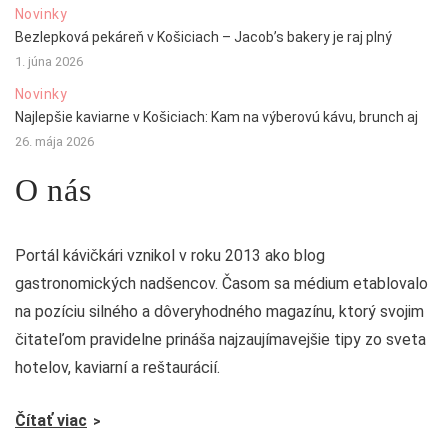
Novinky
Bezlepková pekáreň v Košiciach – Jacob’s bakery je raj plný
1. júna 2026
Novinky
Najlepšie kaviarne v Košiciach: Kam na výberovú kávu, brunch aj
26. mája 2026
O nás
Portál kávičkári vznikol v roku 2013 ako blog
gastronomických nadšencov. Časom sa médium etablovalo
na pozíciu silného a dôveryhodného magazínu, ktorý svojim
čitateľom pravidelne prináša najzaujímavejšie tipy zo sveta
hotelov, kaviarní a reštaurácií.
Čítať viac