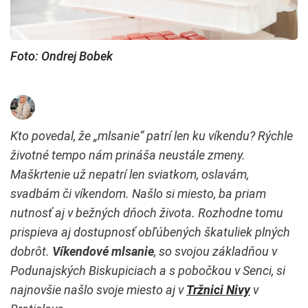
Foto: Ondrej Bobek
Kto povedal, že „mlsanie“ patrí len ku víkendu? Rýchle
životné tempo nám prináša neustále zmeny.
Maškrtenie už nepatrí len sviatkom, oslavám,
svadbám či víkendom. Našlo si miesto, ba priam
nutnosť aj v bežných dňoch života. Rozhodne tomu
prispieva aj dostupnosť obľúbených škatuliek plných
dobrôt.
Víkendové mlsanie
, so svojou základňou v
Podunajských Biskupiciach a s pobočkou v Senci, si
najnovšie našlo svoje miesto aj v
Tržnici Nivy
v