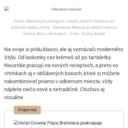
Začali víkendovým predajom, neskôr jedným stánkom až
pribudla ďalšia vitrína. Víkendové Mlsanie je silným hráčom
Tržnice Nivy v Bratislave. ǀ Foto: Ondrej Bobek
Na svoje si prídu klasici, ale aj vyznávači moderného
štýlu. Od laskonky cez krémeš až po tartaletky.
Neustále pracujú na nových receptoch, a preto vo
vitrínkach aj v obľúbených boxoch, ktoré si môžete
nakombinovať priamo v odbernom mieste, vždy
nájdete niečo nové a netradičné. Chuťovo aj
vizuálne.