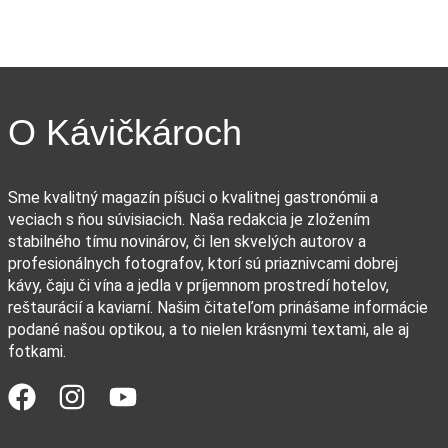
O Kávičkároch
Sme kvalitný magazín píšuci o kvalitnej gastronómii a
veciach s ňou súvisiacich. Naša redakcia je zložením
stabilného tímu novinárov, či len skvelých autorov a
profesionálnych fotografov, ktorí sú priaznivcami dobrej
kávy, čaju či vína a jedla v príjemnom prostredí hotelov,
reštaurácií a kaviarní. Našim čitateľom prinášame informácie
podané našou optikou, a to nielen krásnymi textami, ale aj
fotkami.