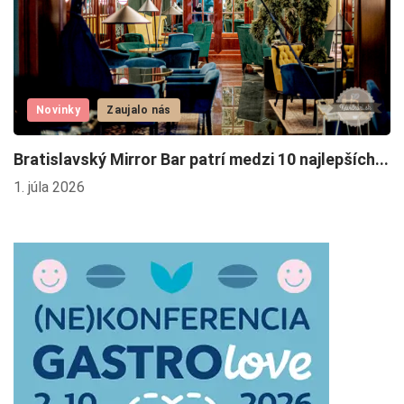
Novinky
Zaujalo nás
Š
Bratislavský Mirror Bar patrí medzi 10 najlepších...
19
1. júla 2026