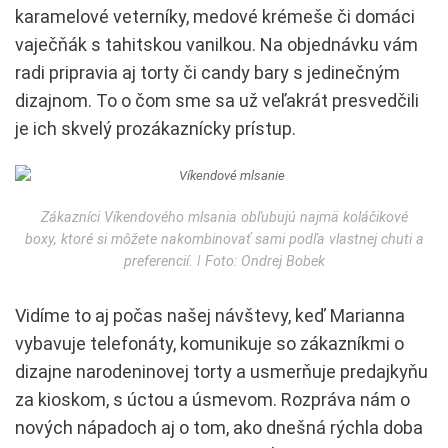
karamelové veterníky, medové krémeše či domáci
vaječňák s tahitskou vanilkou. Na objednávku vám
radi pripravia aj torty či candy bary s jedinečným
dizajnom. To o čom sme sa už veľakrát presvedčili
je ich skvelý prozákaznícky prístup.
Zákazníci Víkendového mlsania obľubujú najmä koláčikové
boxy, ktoré si môžete nakombinovať sami podľa vlastnej chuti a
preferencií. ǀ Foto: Ondrej Bobek
Vidíme to aj počas našej návštevy, keď Marianna
vybavuje telefonáty, komunikuje so zákazníkmi o
dizajne narodeninovej torty a usmerňuje predajkyňu
za kioskom, s úctou a úsmevom. Rozpráva nám o
nových nápadoch aj o tom, ako dnešná rýchla doba