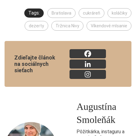
Tags:
Bratislava
cukráreň
koláčiky
dezerty
Tržnica Nivy
Víkendové mlsanie
Zdieľajte článok
na sociálnych
sieťach
Augustína
Smoleňák
Pôžitkárka, instaguru a