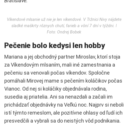
Bratislave.
Víkendové mlsanie už nie je len víkendové. V Tržnici Nivy nájdete
sladké maškrty rôznych chutí, farieb a vôní 7 dní v týždni. ǀ
Foto: Ondrej Bobek
Pečenie bolo kedysi len hobby
Mariana a jej obchodný partner Miroslav, ktorí stoja
za Víkendovým mlsaním, mali iné zamestnania a
pečeniu sa venovali počas víkendov. Spoločne
pomáhali Mirovej mame s pečením koláčikov počas
Vianoc. Od nej si koláčiky objednávala rodina,
susedia aj priatelia. Ani sa nenazdali a začali im
prichádzať objednávky na Veľkú noc. Najprv si neboli
istí týmto remeslom, ale pozitívne ohlasy od ľudí ich
presvedčili a vybrali sa do neistých vôd podnikania.