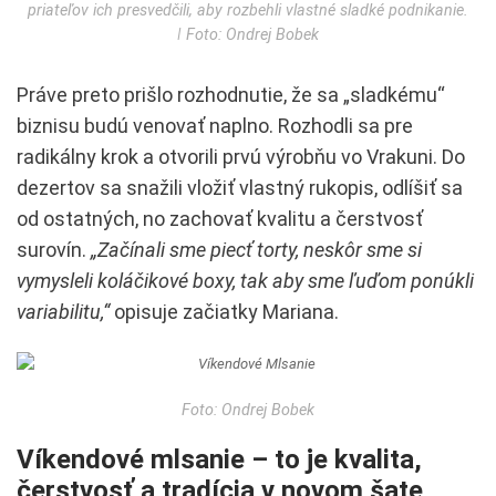
priateľov ich presvedčili, aby rozbehli vlastné sladké podnikanie.
ǀ Foto: Ondrej Bobek
Práve preto prišlo rozhodnutie, že sa „sladkému“
biznisu budú venovať naplno. Rozhodli sa pre
radikálny krok a otvorili prvú výrobňu vo Vrakuni. Do
dezertov sa snažili vložiť vlastný rukopis, odlíšiť sa
od ostatných, no zachovať kvalitu a čerstvosť
surovín.
„Začínali sme piecť torty, neskôr sme si
vymysleli koláčikové boxy, tak aby sme ľuďom ponúkli
variabilitu,“
opisuje začiatky Mariana.
Foto: Ondrej Bobek
Víkendové mlsanie – to je kvalita,
čerstvosť a tradícia v novom šate