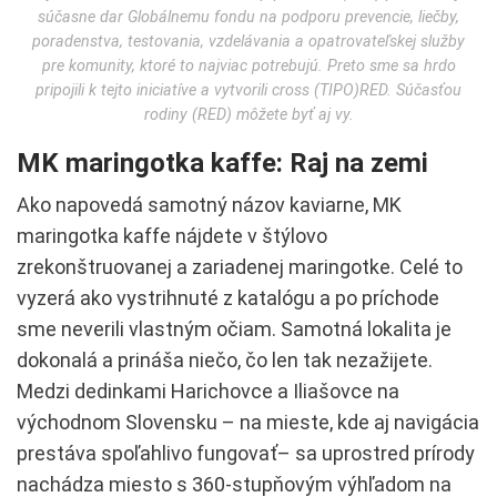
súčasne dar Globálnemu fondu na podporu prevencie, liečby,
poradenstva, testovania, vzdelávania a opatrovateľskej služby
pre komunity, ktoré to najviac potrebujú. Preto sme sa hrdo
pripojili k tejto iniciatíve a vytvorili cross (TIPO)RED. Súčasťou
rodiny (RED) môžete byť aj vy.
MK maringotka kaffe: Raj na zemi
Ako napovedá samotný názov kaviarne, MK
maringotka kaffe nájdete v štýlovo
zrekonštruovanej a zariadenej maringotke. Celé to
vyzerá ako vystrihnuté z katalógu a po príchode
sme neverili vlastným očiam. Samotná lokalita je
dokonalá a prináša niečo, čo len tak nezažijete.
Medzi dedinkami Harichovce a Iliašovce na
východnom Slovensku – na mieste, kde aj navigácia
prestáva spoľahlivo fungovať– sa uprostred prírody
nachádza miesto s 360-stupňovým výhľadom na