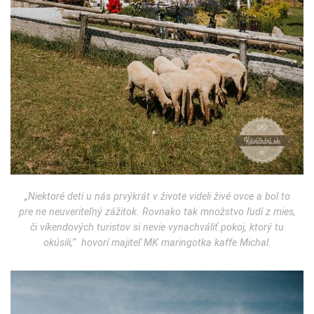
„Niektoré deti u nás prvýkrát v živote videli živé ovce a bol to
pre ne neuveriteľný zážitok. Rovnako tak množstvo ľudí z mies,
či víkendových turistov si nevie vynachváliť pokoj, ktorý tu
okúsili,
“
hovorí majiteľ MK maringotka kaffe Michal.