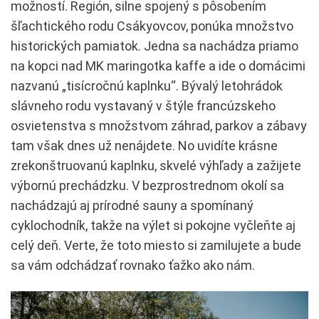
možností. Región, silne spojený s pôsobením
šľachtického rodu Csákyovcov, ponúka množstvo
historických pamiatok. Jedna sa nachádza priamo
na kopci nad MK maringotka kaffe a ide o domácimi
nazvanú „tisícročnú kaplnku“. Bývalý letohrádok
slávneho rodu vystavaný v štýle francúzskeho
osvietenstva s množstvom záhrad, parkov a zábavy
tam však dnes už nenájdete. No uvidíte krásne
zrekonštruovanú kaplnku, skvelé výhľady a zažijete
výbornú prechádzku. V bezprostrednom okolí sa
nachádzajú aj prírodné sauny a spomínaný
cyklochodník, takže na výlet si pokojne vyčleňte aj
celý deň. Verte, že toto miesto si zamilujete a bude
sa vám odchádzať rovnako ťažko ako nám.