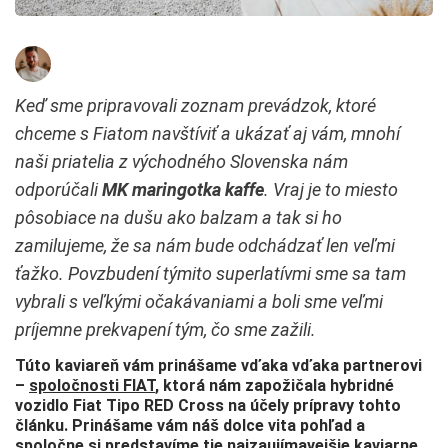
Keď sme pripravovali zoznam prevádzok, ktoré
chceme s Fiatom navštíviť a ukázať aj vám, mnohí
naši priatelia z východného Slovenska nám
odporúčali
MK maringotka kaffe
. Vraj je to miesto
pôsobiace na dušu ako balzam a tak si ho
zamilujeme, že sa nám bude odchádzať len veľmi
ťažko. Povzbudení týmito superlatívmi sme sa tam
vybrali s veľkými očakávaniami a boli sme veľmi
príjemne prekvapení tým, čo sme zažili.
Túto kaviareň vám prinášame vďaka vďaka partnerovi
–
spoločnosti FIAT
, ktorá nám zapožičala hybridné
vozidlo Fiat Tipo RED Cross na účely prípravy tohto
článku. Prinášame vám náš dolce vita pohľad a
spoločne si predstavíme tie najzaujímavejšie kaviarne,