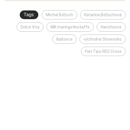
Tags:
Michal Bdžoch
Katarína Bdžochová
Dolce Vita
MK maringotka kaffe
Harichovce
Iliašovce
východné Slovensko
Fiat Tipo RED Cross