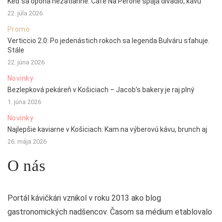
Keď sa opona nezatiahne: Café Na Peróne spája divadlo, kávu
22. júla 2026
Promo
Verticcio 2.0: Po jedenástich rokoch sa legenda Bulváru sťahuje.
Stále
22. júna 2026
Novinky
Bezlepková pekáreň v Košiciach – Jacob’s bakery je raj plný
1. júna 2026
Novinky
Najlepšie kaviarne v Košiciach: Kam na výberovú kávu, brunch aj
26. mája 2026
O nás
Portál kávičkári vznikol v roku 2013 ako blog
gastronomických nadšencov. Časom sa médium etablovalo