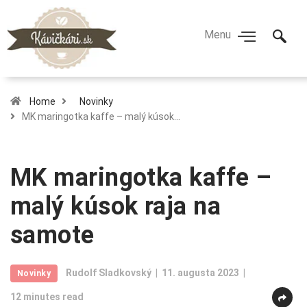
Home
Novinky
MK maringotka kaffe – malý kúsok…
MK maringotka kaffe –
malý kúsok raja na
samote
Rudolf Sladkovský
11. augusta 2023
Novinky
12 minutes read