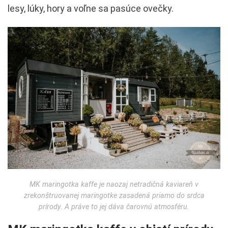
lesy, lúky, hory a voľne sa pasúce ovečky.
MK maringotka kaffe je naozaj netradičná kaviareň v
zrekonštruovanej maringotke zasadená priamo do srdca
prírody. A práve to jej dáva čarovnú atmosféru.