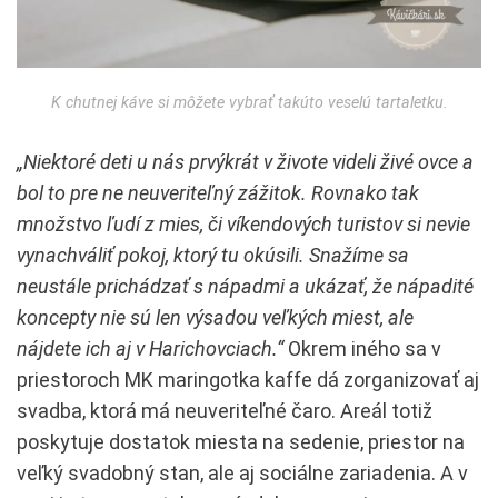
K chutnej káve si môžete vybrať takúto veselú tartaletku.
„Niektoré deti u nás prvýkrát v živote videli živé ovce a
bol to pre ne neuveriteľný zážitok. Rovnako tak
množstvo ľudí z mies, či víkendových turistov si nevie
vynachváliť pokoj, ktorý tu okúsili. Snažíme sa
neustále prichádzať s nápadmi a ukázať, že nápadité
koncepty nie sú len výsadou veľkých miest, ale
nájdete ich aj v Harichovciach.“
Okrem iného sa v
priestoroch MK maringotka kaffe dá zorganizovať aj
svadba, ktorá má neuveriteľné čaro. Areál totiž
poskytuje dostatok miesta na sedenie, priestor na
veľký svadobný stan, ale aj sociálne zariadenia. A v