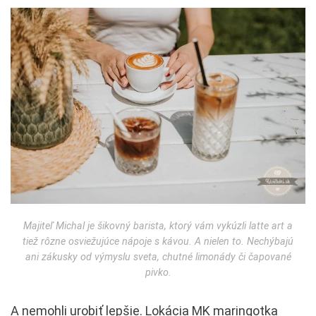
Majiteľ Michal je šikovný barista, ktorý vám vykúzli latte art a
tiež rôzne osviežujúce nápoje s kávou. A nielen to. Nechýbajú
ani zákusky od výmyslu sveta, chutné limonády či čapované
pivko.
A nemohli urobiť lepšie. Lokácia MK maringotka