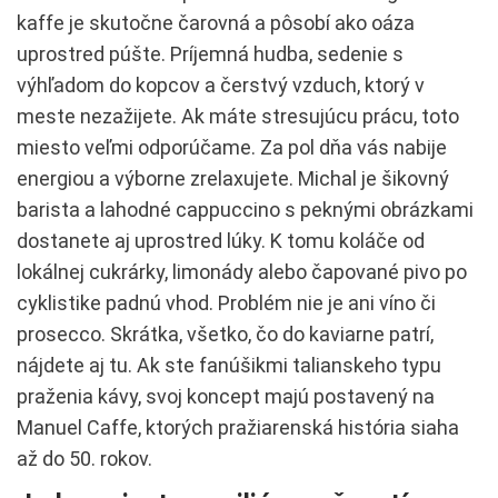
kaffe je skutočne čarovná a pôsobí ako oáza
uprostred púšte. Príjemná hudba, sedenie s
výhľadom do kopcov a čerstvý vzduch, ktorý v
meste nezažijete. Ak máte stresujúcu prácu, toto
miesto veľmi odporúčame. Za pol dňa vás nabije
energiou a výborne zrelaxujete. Michal je šikovný
barista a lahodné cappuccino s peknými obrázkami
dostanete aj uprostred lúky. K tomu koláče od
lokálnej cukrárky, limonády alebo čapované pivo po
cyklistike padnú vhod. Problém nie je ani víno či
prosecco. Skrátka, všetko, čo do kaviarne patrí,
nájdete aj tu. Ak ste fanúšikmi talianskeho typu
praženia kávy, svoj koncept majú postavený na
Manuel Caffe, ktorých pražiarenská história siaha
až do 50. rokov.