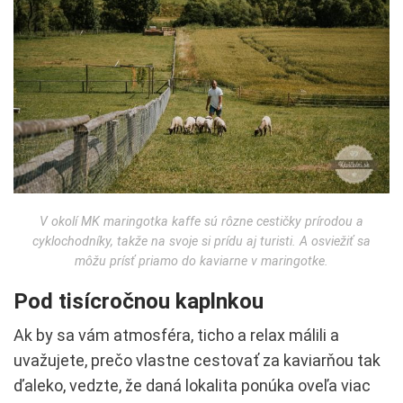
V okolí MK maringotka kaffe sú rôzne cestičky prírodou a
cyklochodníky, takže na svoje si prídu aj turisti. A osviežiť sa
môžu prísť priamo do kaviarne v maringotke.
Pod tisícročnou kaplnkou
Ak by sa vám atmosféra, ticho a relax málili a
uvažujete, prečo vlastne cestovať za kaviarňou tak
ďaleko, vedzte, že daná lokalita ponúka oveľa viac