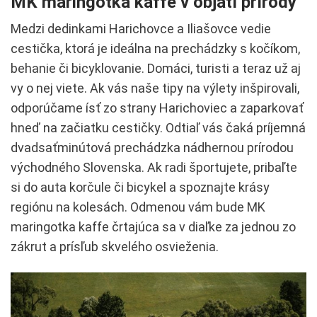
MK maringotka kaffe v objatí prírody
Medzi dedinkami Harichovce a Iliašovce vedie
cestička, ktorá je ideálna na prechádzky s kočíkom,
behanie či bicyklovanie. Domáci, turisti a teraz už aj
vy o nej viete. Ak vás naše tipy na výlety inšpirovali,
odporúčame ísť zo strany Harichoviec a zaparkovať
hneď na začiatku cestičky. Odtiaľ vás čaká príjemná
dvadsaťminútová prechádzka nádhernou prírodou
východného Slovenska. Ak radi športujete, pribaľte
si do auta korčule či bicykel a spoznajte krásy
regiónu na kolesách. Odmenou vám bude MK
maringotka kaffe črtajúca sa v diaľke za jednou zo
zákrut a prísľub skvelého osvieženia.