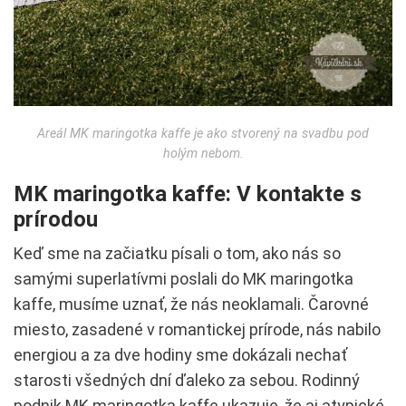
Areál MK maringotka kaffe je ako stvorený na svadbu pod
holým nebom.
MK maringotka kaffe: V kontakte s
prírodou
Keď sme na začiatku písali o tom, ako nás so
samými superlatívmi poslali do MK maringotka
kaffe, musíme uznať, že nás neoklamali. Čarovné
miesto, zasadené v romantickej prírode, nás nabilo
energiou a za dve hodiny sme dokázali nechať
starosti všedných dní ďaleko za sebou. Rodinný
podnik MK maringotka kaffe ukazuje, že aj atypické