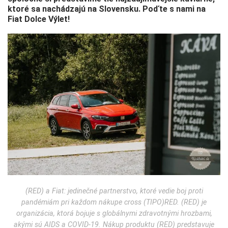
ktoré sa nachádzajú na Slovensku. Poďte s nami na
Fiat Dolce Výlet!
(RED) a Fiat: jedinečné partnerstvo, ktoré vedie boj proti
pandémiám pri každom nákupe cross (TIPO)RED. (RED) je
organizácia, ktorá bojuje s globálnymi zdravotnými hrozbami,
akými sú AIDS a COVID-19. Nákup produktu (RED) predstavuje