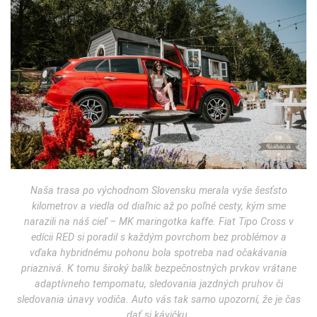
Naša trasa po východnom Slovensku merala vyše šesťsto
kilometrov a viedla od diaľnic až po poľné cesty, kým sme
narazili na náš cieľ – MK maringotka kaffe. Fiat Tipo Cross v
edícii RED si poradil s každým povrchom bez problémov a
vďaka hybridnému pohonu bola spotreba nad očakávania
priaznivá. K tomu široký balík bezpečnostných prvkov vrátane
adaptívneho tempomatu, sledovania jazdných pruhov či
sledovania únavy vodiča. Auto vás tak samo upozorní, že je čas
dať si kávičku.