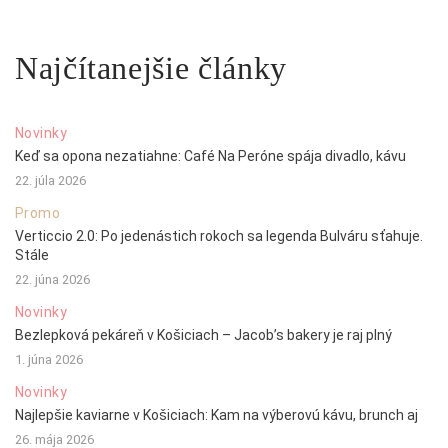
Najčítanejšie články
Novinky
Keď sa opona nezatiahne: Café Na Peróne spája divadlo, kávu
22. júla 2026
Promo
Verticcio 2.0: Po jedenástich rokoch sa legenda Bulváru sťahuje.
Stále
22. júna 2026
Novinky
Bezlepková pekáreň v Košiciach – Jacob’s bakery je raj plný
1. júna 2026
Novinky
Najlepšie kaviarne v Košiciach: Kam na výberovú kávu, brunch aj
26. mája 2026