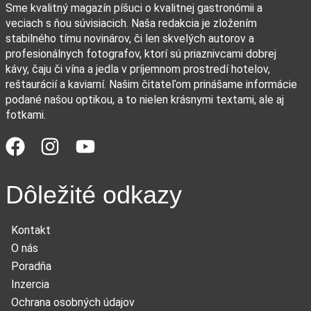
Sme kvalitný magazín píšuci o kvalitnej gastronómii a
veciach s ňou súvisiacich. Naša redakcia je zložením
stabilného tímu novinárov, či len skvelých autorov a
profesionálnych fotografov, ktorí sú priaznivcami dobrej
kávy, čaju či vína a jedla v príjemnom prostredí hotelov,
reštaurácií a kaviarní. Našim čitateľom prinášame informácie
podané našou optikou, a to nielen krásnymi textami, ale aj
fotkami.
Dôležité odkazy
Kontakt
O nás
Poradňa
Inzercia
Ochrana osobných údajov