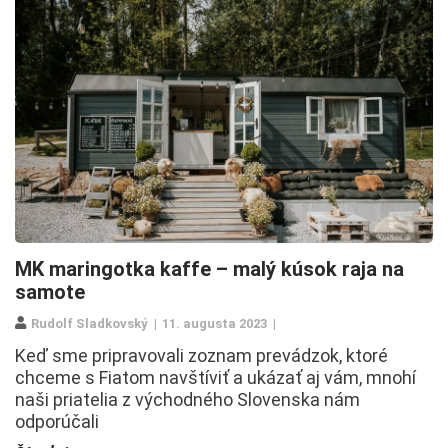
MK maringotka kaffe – malý kúsok raja na
samote
Rudolf Sladkovský
11. augusta 2023
Keď sme pripravovali zoznam prevádzok, ktoré
chceme s Fiatom navštíviť a ukázať aj vám, mnohí
naši priatelia z východného Slovenska nám
odporúčali