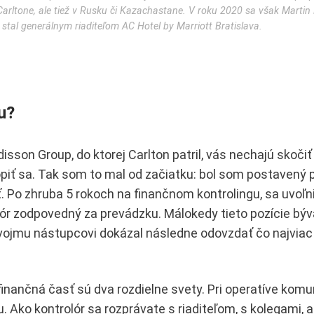
 Carltone, ale tiež v Rusku či Kazachastane. V roku 2020 sa však Martin
stal generálnym riaditeľom AC Hotel by Marriott Bratislava.
u?
isson Group, do ktorej Carlton patril, vás nechajú skočiť
topiť sa. Tak som to mal od začiatku: bol som postavený 
. Po zhruba 5 rokoch na finančnom kontrolingu, sa uvoľni
rolór zodpovedný za prevádzku. Málokedy tieto pozície býv
vojmu nástupcovi dokázal následne odovzdať čo najviac 
finančná časť sú dva rozdielne svety. Pri operatíve komu
. Ako kontrolór sa rozprávate s riaditeľom, s kolegami, al