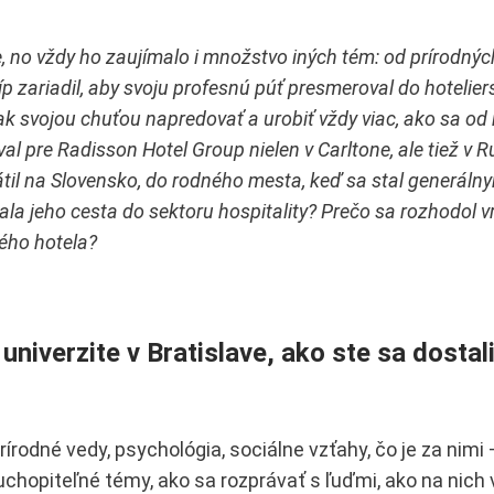
, no vždy ho zaujímalo i množstvo iných tém: od prírodnýc
íp zariadil, aby svoju profesnú púť presmeroval do hotelier
šak svojou chuťou napredovať a urobiť vždy viac, ako sa od
val pre Radisson Hotel Group nielen v Carltone, ale tiež v R
il na Slovensko, do rodného mesta, keď sa stal generáln
ala jeho cesta do sektoru hospitality? Prečo sa rozhodol vr
ého hotela?
univerzite v Bratislave, ako ste sa dostali
írodné vedy, psychológia, sociálne vzťahy, čo je za nimi 
chopiteľné témy, ako sa rozprávať s ľuďmi, ako na nich 