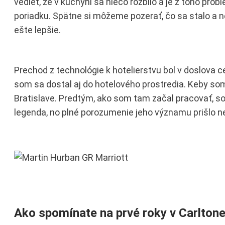
vedieť, že v kuchyni sa niečo rozbilo a je z toho pro
poriadku. Spätne si môžeme pozerať, čo sa stalo a 
ešte lepšie.
Prechod z technológie k hotelierstvu bol v doslova ce
som sa dostal aj do hotelového prostredia. Keby som
Bratislave. Predtým, ako som tam začal pracovať, so
legenda, no plné porozumenie jeho významu prišlo n
Ako spomínate na prvé roky v Carlton