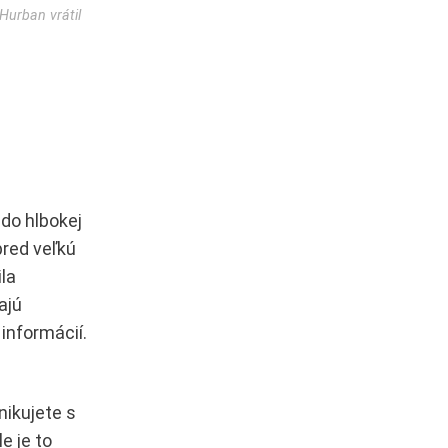
 Hurban vrátil
 do hlbokej
pred veľkú
la
ajú
informácií.
nikujete s
e je to