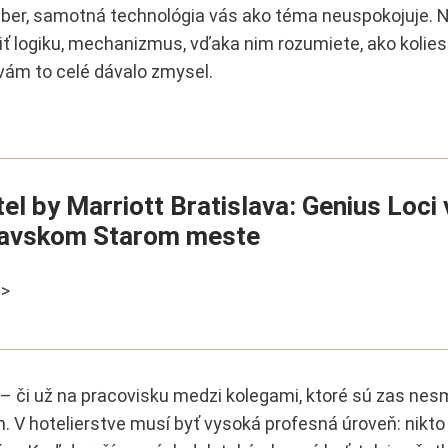
áber, samotná technológia vás ako téma neuspokojuje. 
 logiku, mechanizmus, vďaka nim rozumiete, ako kolie
vám to celé dávalo zmysel.
el by Marriott Bratislava: Genius Loci 
lavskom Starom meste
 >
– či už na pracovisku medzi kolegami, ktoré sú zas nes
. V hotelierstve musí byť vysoká profesná úroveň: nikt