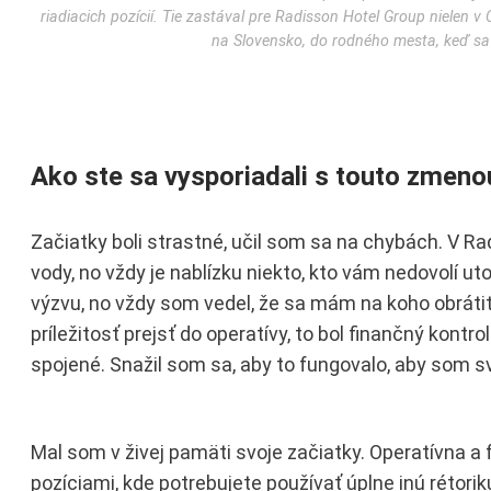
riadiacich pozícií. Tie zastával pre Radisson Hotel Group nielen v
na Slovensko, do rodného mesta, keď sa 
Ako ste sa vysporiadali s touto zmeno
Začiatky boli strastné, učil som sa na chybách. V Rad
vody, no vždy je nablízku niekto, kto vám nedovolí u
výzvu, no vždy som vedel, že sa mám na koho obrátiť
príležitosť prejsť do operatívy, to bol finančný kont
spojené. Snažil som sa, aby to fungovalo, aby som s
Mal som v živej pamäti svoje začiatky. Operatívna a 
pozíciami, kde potrebujete používať úplne inú rétoriku