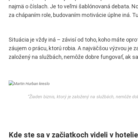
najmä o číslach. Je to veľmi šablónovaná debata. N
za chápaním role, budovaním motivácie úplne iná. Tu
Situácia je vždy iná – závisí od toho, koho máte opr
záujem o prácu, ktorú robia. A najväčšou výzvou je za
založený na službách, nemôže dobre fungovať, ak sa
“Žiaden biznis, ktorý je založený na službách, nemôže d
Kde ste sa v začiatkoch videli v hoteli