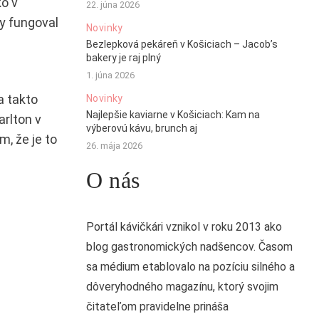
ko v
22. júna 2026
y fungoval
Novinky
Bezlepková pekáreň v Košiciach – Jacob’s
bakery je raj plný
1. júna 2026
a takto
Novinky
Najlepšie kaviarne v Košiciach: Kam na
arlton v
výberovú kávu, brunch aj
, že je to
26. mája 2026
O nás
Portál kávičkári vznikol v roku 2013 ako
blog gastronomických nadšencov. Časom
sa médium etablovalo na pozíciu silného a
dôveryhodného magazínu, ktorý svojim
čitateľom pravidelne prináša