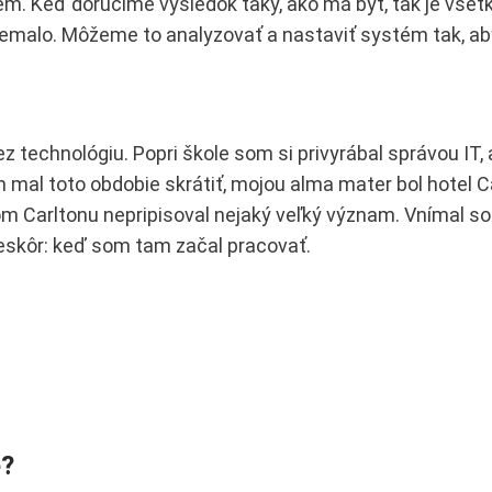
blém. Keď doručíme výsledok taký, ako má byť, tak je všet
nemalo. Môžeme to analyzovať a nastaviť systém tak, ab
z technológiu. Popri škole som si privyrábal správou IT, 
 mal toto obdobie skrátiť, mojou alma mater bol hotel C
m Carltonu nepripisoval nejaký veľký význam. Vnímal som
eskôr: keď som tam začal pracovať.
e?