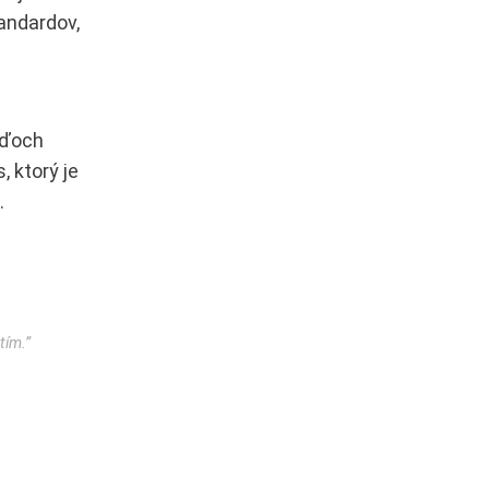
andardov,
uďoch
, ktorý je
.
tím.”