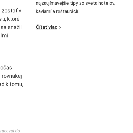
najzaujímavejšie tipy zo sveta hotelov,
a zostať v
kaviarní a reštaurácií.
ti, ktoré
 sa snažil
Čítať viac
eľmi
 počas
 rovnakej
ad k tomu,
pracoval do