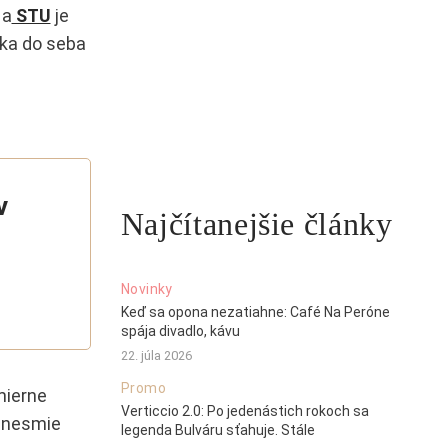
Na
STU
je
ska do seba
v
Najčítanejšie články
Novinky
Keď sa opona nezatiahne: Café Na Peróne
spája divadlo, kávu
22. júla 2026
Promo
mierne
Verticcio 2.0: Po jedenástich rokoch sa
o nesmie
legenda Bulváru sťahuje. Stále