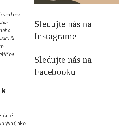
h vied cez
Sledujte nás na
stva.
 neho
Instagrame
usku či
ym
átiť na
Sledujte nás na
Facebooku
 k
– či už
vplývať, ako