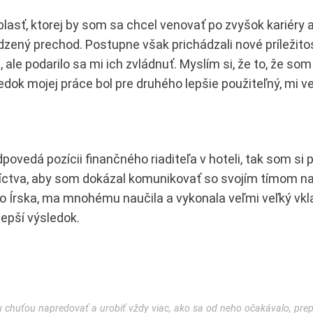
oblasť, ktorej by som sa chcel venovať po zvyšok kariéry 
odzený prechod. Postupne však prichádzali nové príležitos
e podarilo sa mi ich zvládnuť. Myslím si, že to, že som
edok mojej práce bol pre druhého lepšie použiteľný, mi v
povedá pozícii finančného riaditeľa v hoteli, tak som si
vníctva, aby som dokázal komunikovať so svojím tímom na
do Írska, ma mnohému naučila a vykonala veľmi veľký vkl
lepší výsledok.
ou chuťou napredovať a urobiť vždy viac, ako sa od neho očakávalo, pre