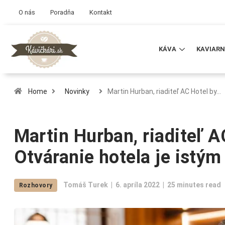
O nás
Poradňa
Kontakt
KÁVA
KAVIARN
Home
Novinky
Martin Hurban, riaditeľ AC Hotel by…
Martin Hurban, riaditeľ A
Otváranie hotela je ist
Tomáš Turek
6. apríla 2022
25 minutes read
Rozhovory