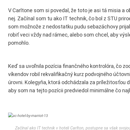
V Carltone som si povedal, že toto je asi tá misia a 
nej. Začínal som tu ako IT technik, čo bol z STU prir
som možnože z nedostatku pudu sebazáchovy prijal, al
robiť veci vždy nad rámec, alebo som chcel, aby výsl
pomohlo.
Keď sa uvoľnila pozícia finančného kontrolóra, čo zod
víkendov robil rekvalifikačný kurz podvojného účto
úrovni. Kolegyňa, ktorá odchádzala za príležitosťou 
aby som na tejto pozícii predviedol minimálne čo naj
Začínal ako IT technik v hoteli Carlton, postupne sa však svoj