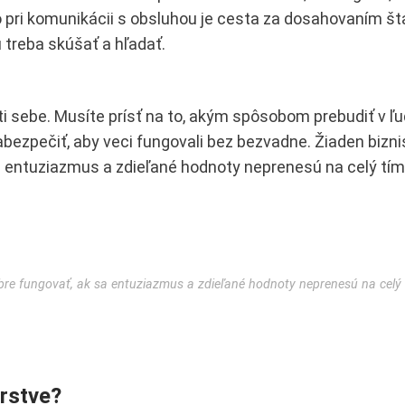
o pri komunikácii s obsluhou je cesta za dosahovaním št
 treba skúšať a hľadať.
oti sebe. Musíte prísť na to, akým spôsobom prebudiť v ľ
bezpečiť, aby veci fungovali bez bezvadne. Žiaden biznis
 entuziazmus a zdieľané hodnoty neprenesú na celý tím
obre fungovať, ak sa entuziazmus a zdieľané hodnoty neprenesú na celý 
erstve?