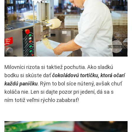
Milovníci rizota si taktiež pochutia. Ako sladkú
bodku si skúste dať
čokoládovú tortičku, ktorá očarí
každú paničku
. Rým to bol síce nútený, avšak chuť
koláča nie. Len si dajte pozor pri jedení, dá sa s
ním totiž veľmi rýchlo zababrať!