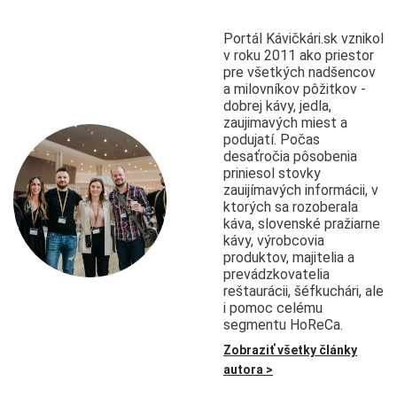
Portál Kávičkári.sk vznikol
v roku 2011 ako priestor
pre všetkých nadšencov
a milovníkov pôžitkov -
dobrej kávy, jedla,
zaujimavých miest a
podujatí. Počas
desaťročia pôsobenia
priniesol stovky
zauijímavých informácii, v
ktorých sa rozoberala
káva, slovenské pražiarne
kávy, výrobcovia
produktov, majitelia a
prevádzkovatelia
reštaurácii, šéfkuchári, ale
i pomoc celému
segmentu HoReCa.
Zobraziť všetky články
autora >