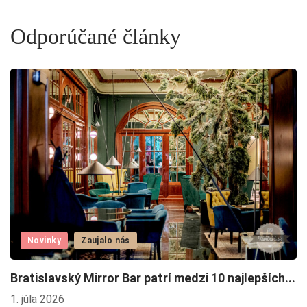
Odporúčané články
Novinky
Zaujalo nás
F
Bratislavský Mirror Bar patrí medzi 10 najlepších...
2.
1. júla 2026