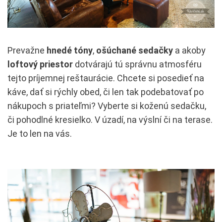
Prevažne
hnedé tóny
,
ošúchané sedačky
a akoby
loftový priestor
dotvárajú tú správnu atmosféru
tejto príjemnej reštaurácie. Chcete si posedieť na
káve, dať si rýchly obed, či len tak podebatovať po
nákupoch s priateľmi? Vyberte si koženú sedačku,
či pohodlné kresielko. V úzadí, na výslní či na terase.
Je to len na vás.