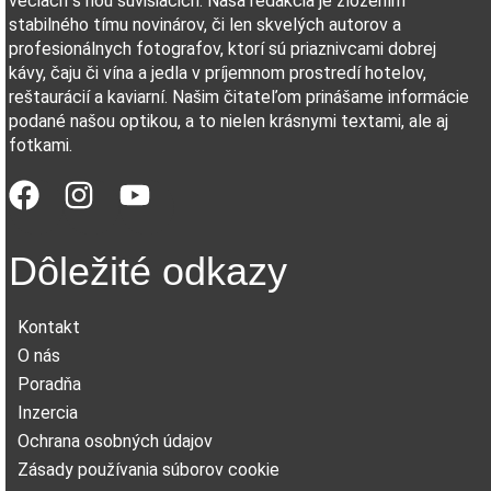
veciach s ňou súvisiacich. Naša redakcia je zložením
stabilného tímu novinárov, či len skvelých autorov a
profesionálnych fotografov, ktorí sú priaznivcami dobrej
kávy, čaju či vína a jedla v príjemnom prostredí hotelov,
reštaurácií a kaviarní. Našim čitateľom prinášame informácie
podané našou optikou, a to nielen krásnymi textami, ale aj
fotkami.
Dôležité odkazy
Kontakt
O nás
Poradňa
Inzercia
Ochrana osobných údajov
Zásady používania súborov cookie