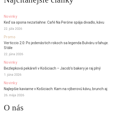
Novinky
Keď sa opona nezatiahne: Café Na Peróne spája divadlo, kávu
22. júla 2026
Promo
Verticcio 2.0: Po jedenástich rokoch sa legenda Bulváru sťahuje.
Stále
22. júna 2026
Novinky
Bezlepková pekáreň v Košiciach – Jacob’s bakery je raj plný
1. júna 2026
Novinky
Najlepšie kaviarne v Košiciach: Kam na výberovú kávu, brunch aj
26. mája 2026
O nás