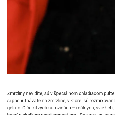
Zmrzliny nevidíte, sú v špeciálnom chladiacom pulte (p
si pochutnávate na zmrzline, v ktorej sú rozmixované 
gelato. O čerstvých surovinách – reálnych, sviežich,
hneď niekoľkým nepríjemnostiam. „Do zmrzliny nemusí