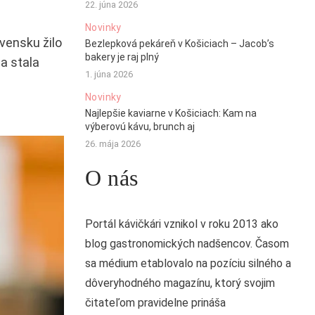
22. júna 2026
Novinky
vensku žilo
Bezlepková pekáreň v Košiciach – Jacob’s
bakery je raj plný
a stala
1. júna 2026
Novinky
Najlepšie kaviarne v Košiciach: Kam na
výberovú kávu, brunch aj
26. mája 2026
O nás
Portál kávičkári vznikol v roku 2013 ako
blog gastronomických nadšencov. Časom
sa médium etablovalo na pozíciu silného a
dôveryhodného magazínu, ktorý svojim
čitateľom pravidelne prináša