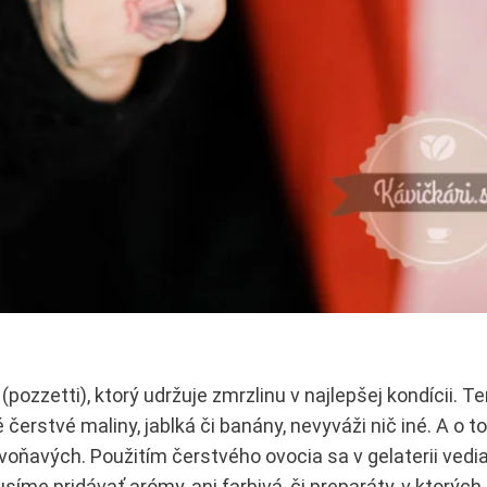
ozzetti), ktorý udržuje zmrzlinu v najlepšej kondícii. Te
čerstvé maliny, jablká či banány, nevyváži nič iné. A o t
 voňavých. Použitím čerstvého ovocia sa v gelaterii vedi
me pridávať arómy, ani farbivá, či preparáty, v ktorých