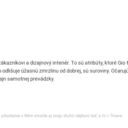
kazníkovi a dizajnový interiér. To sú atribúty, ktoré Gio t
o odlišuje úžasnú zmrzlinu od dobrej, sú suroviny. Očaruj
izajn samotnej prevádzky.
pôsobenia v Nitre otvorila aj svoju druhú vlajkovú loď, a to v Trnave.