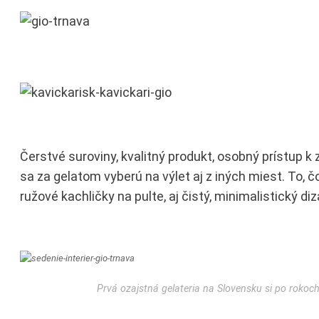
Čerstvé suroviny, kvalitný produkt, osobný prístup k zá
sa za gelatom vyberú na výlet aj z iných miest. To, č
ružové kachličky na pulte, aj čistý, minimalistický d
Prvá ozajstná gelateria na Slovensku si po rokoch 