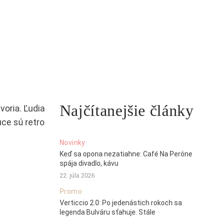
Najčítanejšie články
voria. Ľudia
úce sú retro
Novinky
Keď sa opona nezatiahne: Café Na Peróne
spája divadlo, kávu
22. júla 2026
Promo
Verticcio 2.0: Po jedenástich rokoch sa
legenda Bulváru sťahuje. Stále