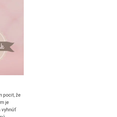
n pocit, že
om je
a vyhnúť
 sú