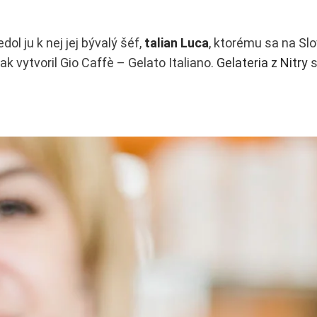
edol ju k nej jej bývalý šéf,
talian Luca
, ktorému sa na Slo
ak vytvoril Gio Caffè – Gelato Italiano.
Gelateria z Nitry
s