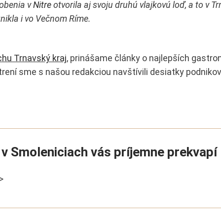
obenia v
Nitre
otvorila aj svoju druhú vlajkovú loď, a to v Tr
vznikla i vo Večnom Ríme.
hu Trnavský kraj
, prinášame články o najlepších gastr
ení sme s našou redakciou navštívili desiatky podnikov
 v Smoleniciach vás príjemne prekvapí
>