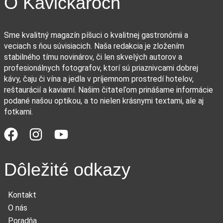
O Kávičkároch
Sme kvalitný magazín píšuci o kvalitnej gastronómii a
veciach s ňou súvisiacich. Naša redakcia je zložením
stabilného tímu novinárov, či len skvelých autorov a
profesionálnych fotografov, ktorí sú priaznivcami dobrej
kávy, čaju či vína a jedla v príjemnom prostredí hotelov,
reštaurácií a kaviarní. Našim čitateľom prinášame informácie
podané našou optikou, a to nielen krásnymi textami, ale aj
fotkami.
Dôležité odkazy
Kontakt
O nás
Poradňa