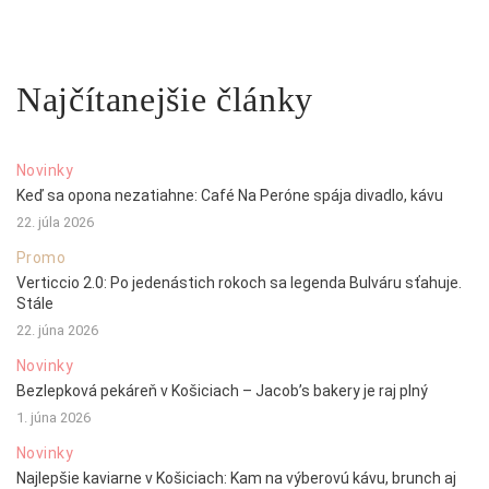
Najčítanejšie články
Novinky
Keď sa opona nezatiahne: Café Na Peróne spája divadlo, kávu
22. júla 2026
Promo
Verticcio 2.0: Po jedenástich rokoch sa legenda Bulváru sťahuje.
Stále
22. júna 2026
Novinky
Bezlepková pekáreň v Košiciach – Jacob’s bakery je raj plný
1. júna 2026
Novinky
Najlepšie kaviarne v Košiciach: Kam na výberovú kávu, brunch aj