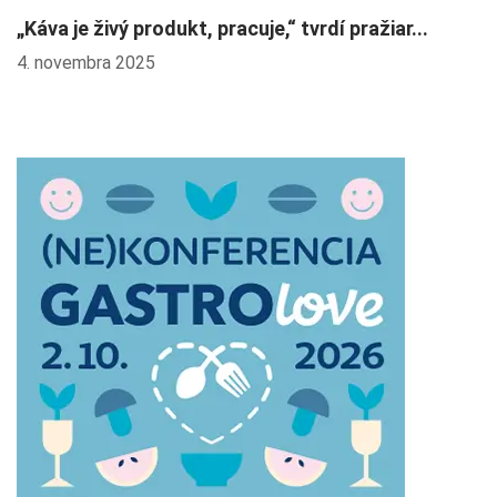
„Káva je živý produkt, pracuje,“ tvrdí pražiar...
L
4. novembra 2025
2.