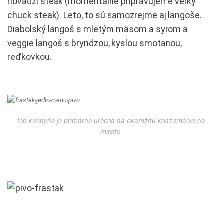
hovädzí steak (momentálne pripravujeme veľký
chuck steak). Leto, to sú samozrejme aj langoše.
Diabolský langoš s mletým mäsom a syrom a
veggie langoš s bryndzou, kyslou smotanou,
reďkovkou.
Ich kuchyňa je primárne určená na okamžitú konzumáciu na
mieste.