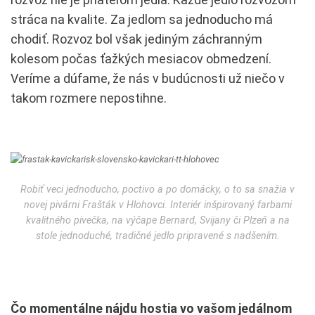
stráca na kvalite. Za jedlom sa jednoducho má
chodiť. Rozvoz bol však jediným záchranným
kolesom počas ťažkých mesiacov obmedzení.
Veríme a dúfame, že nás v budúcnosti už niečo v
takom rozmere nepostihne.
Robiť veci jednoducho, poctivo a po domácky, o to sa snažia v
novej pivárni Frašták v Hlohovci. Interiér inšpirovaný farbami
kvalitného pivečka, na výčape Bernard, Svijany či Plzeň a na
stole jednoduché, tradičné jedlo pripravené s nadšením.
Čo momentálne nájdu hostia vo vašom jedálnom