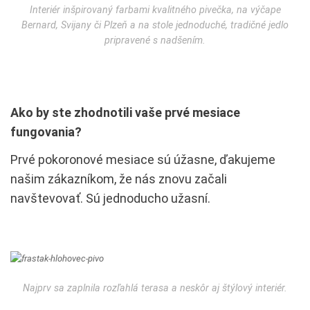
Interiér inšpirovaný farbami kvalitného pivečka, na výčape
Bernard, Svijany či Plzeň a na stole jednoduché, tradičné jedlo
pripravené s nadšením.
Ako by ste zhodnotili vaše prvé mesiace
fungovania?
Prvé pokoronové mesiace sú úžasne, ďakujeme
našim zákazníkom, že nás znovu začali
navštevovať. Sú jednoducho užasní.
Najprv sa zaplnila rozľahlá terasa a neskôr aj štýlový interiér.