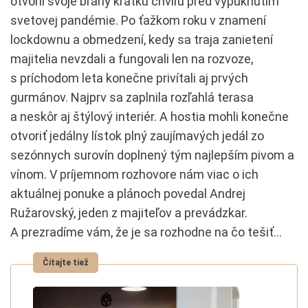
otvoril svoje brány krátku chvíľu pred vypuknutím
svetovej pandémie. Po ťažkom roku v znamení
lockdownu a obmedzení, kedy sa traja zanietení
majitelia nevzdali a fungovali len na rozvoze,
s príchodom leta konečne privítali aj prvých
gurmánov. Najprv sa zaplnila rozľahlá terasa
a neskôr aj štýlový interiér. A hostia mohli konečne
otvoriť jedálny lístok plný zaujímavých jedál zo
sezónnych surovín doplnený tým najlepším pivom a
vínom. V príjemnom rozhovore nám viac o ich
aktuálnej ponuke a plánoch povedal Andrej
Ružarovský, jeden z majiteľov a prevádzkar.
A prezradíme vám, že je sa rozhodne na čo tešiť…