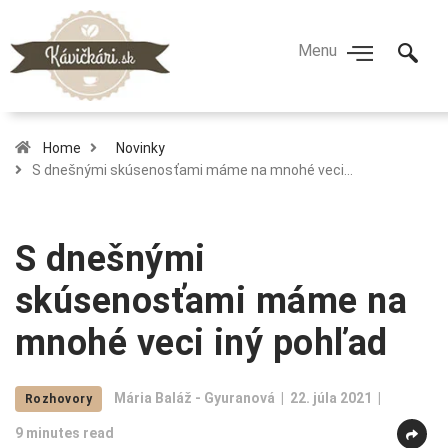
Home
Novinky
S dnešnými skúsenosťami máme na mnohé veci…
S dnešnými
skúsenosťami máme na
mnohé veci iný pohľad
Mária Baláž - Gyuranová
22. júla 2021
Rozhovory
9 minutes read