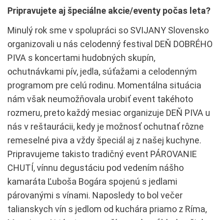
Pripravujete aj špeciálne akcie/eventy počas leta?
Minulý rok sme v spolupráci so SVIJANY Slovensko
organizovali u nás celodenný festival DEŇ DOBRÉHO
PIVA s koncertami hudobných skupín,
ochutnávkami pív, jedla, súťažami a celodenným
programom pre celú rodinu. Momentálna situácia
nám však neumožňovala urobiť event takéhoto
rozmeru, preto každý mesiac organizuje DEŇ PIVA u
nás v reštaurácii, kedy je možnosť ochutnať rôzne
remeselné piva a vždy špeciál aj z našej kuchyne.
Pripravujeme takisto tradičný event PÁROVANIE
CHUTÍ, vínnu degustáciu pod vedením nášho
kamaráta Ľuboša Bogára spojenú s jedlami
párovanými s vínami. Naposledy to bol večer
talianskych vín s jedlom od kuchára priamo z Ríma,