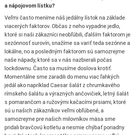
a nápojovom lístku?
Veľmi často meníme náš jedálny lístok na základe
viacerých faktorov. Občas z neho vypadne jedlo,
ktoré si naši zákazníci neobľúbili, ďalším faktorom je
sezónnosť surovín, snažíme sa variť teda sezónne a
lokálne, no a posledným faktorom sú samozrejme
naše nápady, ktoré sa v nás nazbierali počas
lockdownu. Často sa musíme doslova krotiť.
Momentálne sme zaradili do menu viac ľahkých
jedál ako napríklad Caesar šalát z chrumkavého
rímskeho šalátu a výrazných ančovičiek, letný šalát
s pomarančom a ružovými kačacími prsiami, ktoré
sú u našich zákazníkov veľmi obľúbené, a
samozrejme pre našich milovníkov mäsa sme
pridali bravčovú kotletu a nesmie chýbať poriadny