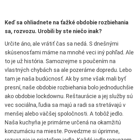
Keď sa ohliadnete na ťažké obdobie rozbiehania
sa, rozvozu. Urobili by ste niečo inak?
Určite áno, ale vrátiť čas sa nedá. S dnešnými
skúsenosťami máme na mnohé veci iný pohľad. Ale
to je už história. Samozrejme s poučením na
vlastných chybách sa ale pozeráme dopredu. Lebo
tam je naša budúcnosť. Ak by sme však mali byť
presní, naše obdobie rozbiehania bolo jednoduchšie
ako obdobie lockdownu. Reštaurácie a jej služby sú
vec sociálna, ľudia sa majú a radi sa stretávajú v
menšej alebo väčšej spoločnosti. A tobôž jedlo.
Naša kuchyňa je primárne určená na okamžitú
konzumáciu na mieste. Povedzme si úprimne,
rozvoz nie je priateľom jedla. Každé jedlo rozvozom