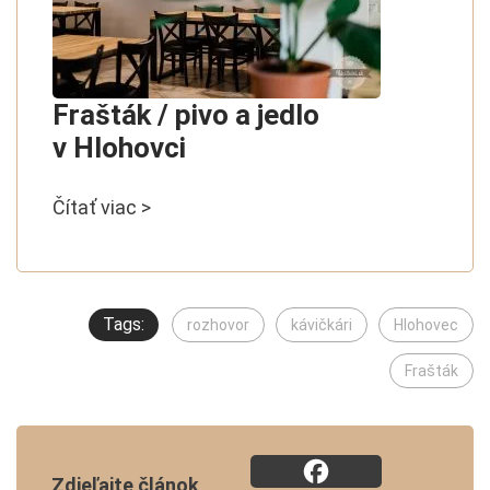
Frašták / pivo a jedlo
v Hlohovci
Čítať viac >
Tags:
rozhovor
kávičkári
Hlohovec
Frašták
Zdieľajte článok